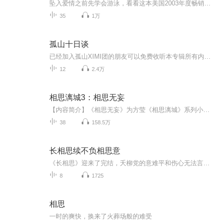
坠入爱情之前先学会游泳，看看这本美国2003年度畅销书，了解浪漫智商，提高浪漫智商，学会用浪漫智商征服妒忌和愤怒，实现情感融合，提高感情移入能力，解决情侣间的争执，让你在爱情生活中做个高智商者。翻开本书，先来测试一下你的浪漫智商是多少吧！ ...
35
1万
孤山十日谈
已经加入孤山XIMI团的朋友可以免费收听本专辑所有内容。十个不同的人生故事，十个不同的人生选择在《墨子》里有这样一句话：君子不镜于水而镜于人。在这十个故事里，你会听到不同的人生选择，你会听到别人的坚持、执着、悲伤还有欢乐。我们无法复制别人的...
12
2.4万
相思漓城3：相思无妄
【内容简介】《相思无妄》为方莹《相思漓城》系列小说的第三部。承接第一部《复仇天使》和第二部《夏末生生》的故事背景，讲述漓城四大家族两代人乔家、木家、高家和夏家之间爱恨纠葛的豪门虐恋故事。她苦苦追寻身世之谜，没曾想，真相如此不堪。他爱她如...
38
158.5万
长相思续不负相思意
《长相思》迎来了完结，夭柳党的意难平和伤心无法言说，感谢作者醋坛坛圆了我们一个梦，坛子的文笔真的好好，让我们从中找到了慰藉。
8
1725
相思
一时的爽快，换来了火葬场般的难受