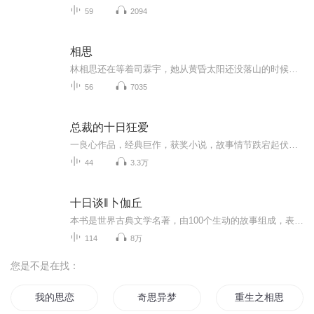
59
2094
相思
林相思还在等着司霖宇，她从黄昏太阳还没落山的时候就开始准备晚饭了。直到现在，时针指到九点钟方向，他还是没有回来。今天是他们结婚三周年纪念日，她一直等到饭菜都凉了，他还是没有回来。她一直觉得，就算司霖宇一直不把她当司太太，但她确实是他的妻...
56
7035
总裁的十日狂爱
一良心作品，经典巨作，获奖小说，故事情节跌宕起伏，转折紧扣人心弦。请大家多多支持，电动提建议，我们将推出更多的优秀作品，满足您的耳朵，震撼您的心灵。一良心作品，经典巨作，获奖小说，故事情节跌宕起伏，转折紧扣人心弦。请大家多多支持，电动提建议，我们将推出更多的优秀作品，满足您的耳朵，震撼您的心灵。
44
3.3万
十日谈‖卜伽丘
本书是世界古典文学名著，由100个生动的故事组成，表达了文艺复兴时期新兴市民阶层要求个性解放、反对禁欲主义的思想。作者热情地歌颂青年男女的真诚爱情，对天主教会的荒淫无耻作了有力的讽刺。
114
8万
您是不是在找：
我的思恋
奇思异梦
重生之相思梦