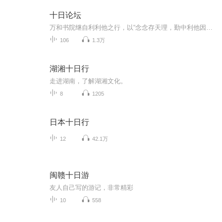
十日论坛
万和书院继自利利他之行，以“念念存天理，勤中利他因。秒秒不空过，自律助缘行”为宗旨，在线上开展“自利利他共修——十日论坛”，意是在每月的十日、二十日、三十日进行一次线上论坛分享，旨在为大家分享更多有利身心的信息，帮助大家更好地实践“自利...
106
1.3万
湖湘十日行
走进湖南，了解湖湘文化。
8
1205
日本十日行
12
42.1万
闽赣十日游
友人自己写的游记，非常精彩
10
558