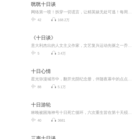
咣咣十日谈
网络第一喷！拆穿一切谎言，让精英婊无处可逃！每周四晚，与您相约。
42
168.2万
《十日谈》
意大利杰出的人文主义作家，文艺复兴运动先驱之一乔凡尼·薄伽丘的经典著作之一。在佛罗伦萨闹瘟疫期间的一个清晨，7个美丽年轻而富有教养的小姐，在教堂遇到了3个英俊而富有热烈激情的青年男子。7位小姐中的3人是他们的情人，别的几位和他们还有亲戚关系...
5
3.4万
十日心情
星光弥漫城市中，翻开光阴纪念册，伴随夜幕中的点点触动，用颗颗音符记录时间的长度，借你一双耳朵，给你一份心情，这里是城市夜空下最暖的温度
88
5.1万
十日游轮
林晚被困海神号十日死亡循环，六次重生皆在第十天殒命，凶手藏于九位至亲之中。她手握规则手册，勘破游轮吃人秘密，直面自身罪孽与家族献祭诅咒，最终携手妹妹打破轮回，让这艘满载执念的游轮永沉深海。
40
3681
三声十日谈