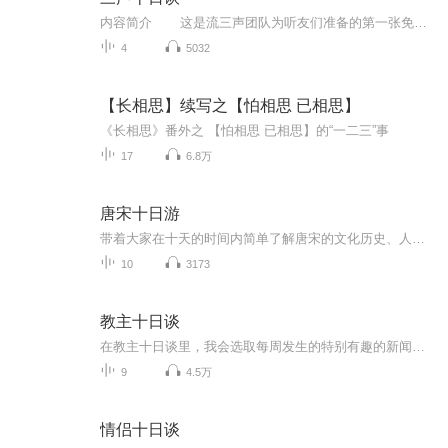
内容简介 这是流三声团队为听友们准备的第一张免费福利专辑，感谢朋友们一直以来的支持和认可，精选了十个恐怖悬疑故事，作为新年的一份礼物，用心制作后分享给大家，每一集都是一个独立完整的故事，让你听得舒服过瘾！祝大家新年快乐！
4
5032
【长相思】续写之【怕相思 已相思】
《长相思》番外之 【怕相思 已相思】的“一二三”事
17
6.8万
唐宋十日游
带着大家在十天的时间内简单了解唐宋的文化历史、人文风貌，为今后可能回到过去做准备，每周二五中午十二点更新哦...
10
3173
教主十日谈
在教主十日谈里，我会选取每周发生的特别有趣的新闻，然后串联起来讲给大家听，内容属实，风格荒诞，希望大家喜欢～
9
4.5万
情侣十日谈