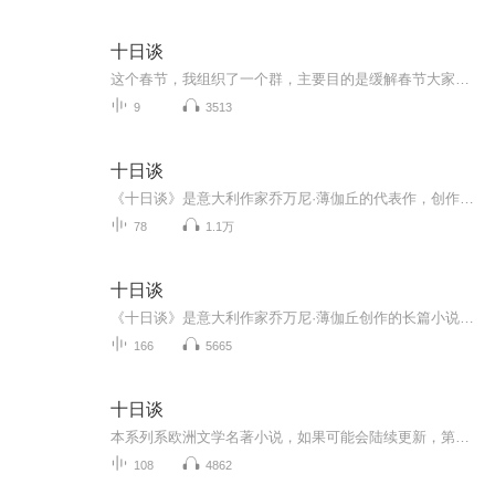
十日谈
这个春节，我组织了一个群，主要目的是缓解春节大家自我隔离的焦虑。这时候可能读书的力量会强大一些。我那时候读《十日谈》就是欧洲瘟疫背景下。10个人避难到佛罗伦萨乡下，每天一人一个故事，10天一共100个。聊着聊着逐渐触摸和反问到生活和生命的意义。
9
3513
十日谈
《十日谈》是意大利作家乔万尼·薄伽丘的代表作，创作于14世纪。该书讲述了1348年意大利佛罗伦萨瘟疫流行期间，10名男女在乡村别墅避难时，每人每天讲述一个故事，共讲述了100个故事。这些故事批判天主教会，嘲笑教会的黑暗和罪恶，赞美爱情和人文主义思想...
78
1.1万
十日谈
《十日谈》是意大利作家乔万尼·薄伽丘创作的长篇小说。该作讲述1348年，意大利佛罗伦萨瘟疫流行，10名男女在乡村一所别墅里避难。他们终日游玩欢宴，每人每天讲一个故事，共住了10天讲了百个故事，这些故事批判天主教会，嘲笑教会传授黑暗和罪恶，赞美爱...
166
5665
十日谈
本系列系欧洲文学名著小说，如果可能会陆续更新，第一部小说是卜伽丘的《十日谈》
108
4862