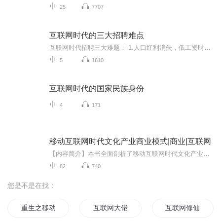
25
7707
互联网时代的三大招聘难点
互联网时代招聘三大难题： 1.人口红利消失，低工资时代一去不复返了。 2.求职者信息充分对称，求职者更容易获取企业信息。 3.求职者个性化需求越来越明显，传统用工模式越来越难。 企业招聘四大趋势： 1.被动招聘转为主动招募，主动邀约，主动储备，主动 2...
5
1610
互联网时代的国家民族身份
4
171
移动互联网时代文化产业商业模式|商业|互联网
【内容简介】本书全面剖析了移动互联网时代文化产业的商业模式；立足商业模式的核心地位，分析文化产业独特的产业链结构，并且指明未来文化产业的应用方向；面向实操与未来，关注文化企业的互联网生存与发展，说明构建互联网商业模式的基本路径，并从市场...
82
740
您是不是在找：
重生之移动互联网大佬
互联网大佬
互联网修仙时代