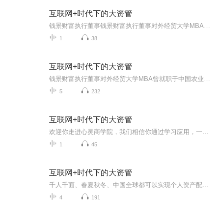
互联网+时代下的大资管
钱景财富执行董事钱景财富执行董事对外经贸大学MBA曾就职于中国农业银行、中国长城信托投资公司、中国银河证券有限公司、汇丰晋信基金管理公司、中信建投证券股份有限公司等金融机构。拥有21年金融理财行业从业经验。
1
38
互联网+时代下的大资管
钱景财富执行董事对外经贸大学MBA曾就职于中国农业银行、中国长城信托投资公司、中国银河证券有限公司、汇丰晋信基金管理公司、中信建投证券股份有限公司等金融机构。拥有21年金融理财行业从业经验。
5
232
互联网+时代下的大资管
欢迎你走进心灵商学院，我们相信你通过学习应用，一定能够实现你的梦想与价值。晨一老师，欢迎学习交流：15207183142（微信同步）不为模糊不清的未来担忧，只为清清楚楚的现在努力。——晨一...
1
45
互联网+时代下的大资管
千人千面、春夏秋冬、中国全球都可以实现个人资产配置。这就是钱景网提供私人订制理财服务的理念。怎么解决保值问题？怎么理解资产配置的金字塔？怎么在众多平台中展现出自己的特色？帮助老百姓做好理财，才能在互联网时代树立理财品牌。
4
191