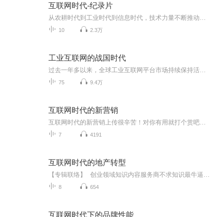
互联网时代-纪录片
从农耕时代到工业时代到信息时代，技术力量不断推动人类创造新的世界。互联网，正以改变一切的力量，在全球范围掀起一场影响人类所有层面的深刻变革，人类正站在一个新的时代到来的前沿。互联网是全球共同面对的课题，纪录片《互联网时代》站在人类社会的...
10
2.3万
工业互联网的战国时代
过去一年多以来，全球工业互联网平台市场持续保持活跃的 创新发展态势，一批工业技术解决方案企业积极探索转型，推出 自己的工业互联网平台服务，一批制造企业依托自身行业和生产 经验，孵化成立独立公司开展平台建设并对外服务，一批以大数 据分析处理见...
75
9.4万
互联网时代的新营销
互联网时代的新营销上传很辛苦！对你有用就打个赏吧！你的支持是我努力的动力，欢迎关注、订阅、分享。谢谢！
7
4191
互联网时代的地产转型
【专辑联络】 创业领域知识内容服务商不求知识最牛逼，只愿连接更鲜活！互联网营销商学院首席创业导师：东越，欢迎交流学习：微.信：DGWAN0828什么是房地产？房地产就是创造最具价值的固定的人造空间，我们每个人都与房地产行业密不可分，互联网正在改变传统行业，也正在改变房地产行业，互联网时代下房地产行业进行了怎样的转型升级，新地产、新未来，冯仑带来了新一轮房地产热潮。
8
654
互联网时代下的品牌性能