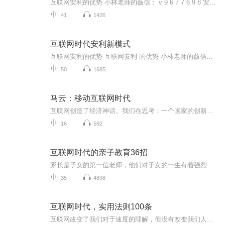
互联网安利的优势 小林老师的薇信： v 9 6 7 7 6 9 8 安利的结果非常好，就是这条创业之路有3大痛点:①顾客难开发，顾客不忠诚，②伙伴起步挣不到钱，人才流失率高，③开会学习出差费用大，很难兼顾家庭、工作、安利，导致家人反对。面对这些痛点，成冠盛...
41
1426
互联网时代安利新模式
互联网安利的优势 互联网安利 的优势 小林老师的薇信： v 9 6 7 7 6 9 8 安利的结果非常好，就是这条创业之路有3大痛点:①顾客难开发，顾客不忠诚，②伙伴起步挣不到钱，人才流失率高，③开会学习出差费用大，很难兼顾家庭、工作、安利，导致家人反对。面...
50
1685
马云：移动互联网时代
互联网创造了经济神话。我们在思考：一个国家的创新能力，最终是这个国家所掌握的创新的技术在市场竞争中的表现。市场才是衡量创新价值的主要标准，而企业应是国家创新能力的主要体现者。推而广之，如果在7亿手机用户这样一个消费群体上建立一个平台，使之...
16
592
互联网时代的亲子教育36招
家长是子女的第一位老师，他们对子女的一生有着强烈而深远的影响。 父亲是天，母亲是地，天高地阔则万物生；父亲是笔，母亲是墨，笔直墨浓则画意兴。 父亲是家庭中的一座山，巍峨稳重，撑起家庭的重担，决定家庭的方向与高度。 母亲是家庭里的一条河，碧水微澜，调节家庭的气氛，决定家庭的氛围与温度。更多名师资讯欢迎在线交流，微 信或扣 扣 942871426。愿天下孩子健康快乐成长！家庭美满幸福！
35
4898
互联网时代，实用法则100条
互联网改变了我们对于速度的理解，但没有改变我们人性的善与恶。但基于人性原则是持久不变的，有原则就有法则，这就是方法论，这些穿越时空持久有效的法则，在互联网调整发展人们每天遇到诸多选择，而难以决策的时候，更加显现出它们智慧的光芒