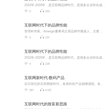
2010年-2020年，是互联网品牌时代，是很多企业转化成互联网中的品牌的阶段。品牌不是越大越好，对品牌准确的认知，应该从创业第一天就开始。这节课，朱则荣告诉你，超级品牌形成之前，一定要清楚品牌性能对品牌发展的作用。
5
203
互联网时代下的品牌性能
管理科学家、Amergin董事局主席品牌学奠基人，主要代表著作是300万字科学巨著《发展论》。首部作品50万字的《品牌总论》完稿后，已证实了其理论成果具有世界领先水平，并正式意义上奠基了科学的品牌学科，被选定为国家品牌研究理论体系重要组成部分及全国企业首席品牌官职业培训考试指定教材。先后为鸟巢、中国印钞造币、五粮液、中铁二局集团、中联重科、五矿地产、科宝博洛尼、美团等众多企业输出过品牌技术，其未来影响力将主要集中在美国、欧洲和中国
5
237
互联网时代下的品牌性能
2010年-2020年，是互联网品牌时代，是很多企业转化成互联网中的品牌的阶段。品牌不是越大越好，对品牌准确的认知，应该从创业第一天就开始。这节课，朱则荣告诉你，超级品牌形成之前，一定要清楚品牌性能对品牌发展的作用。
4
228
互联网新时代-数码产品
在21世纪的互联网新时代，各类科技产品相继涌现。各类科技厂商营销策略和产品层出不穷。
587
6.9万
互联网时代的致富新思路