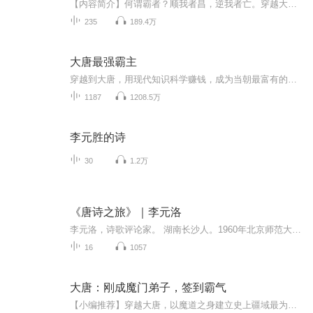
【内容简介】何谓霸者？顺我者昌，逆我者亡。穿越大唐，扬我浩荡中华神威，凭我跨下马，掌中枪，带着大唐铁骑，誓要征战到天的尽头。“既然来到这个时代，那么就让我来挺起汉家脊梁，巍巍大唐，要让四方来贺！”【作者/主播简介】作者：特别宅哥，网络小说...
235
189.4万
大唐最强霸主
穿越到大唐，用现代知识科学赚钱，成为当朝最富有的商人，钱财万贯，日进斗金，富可敌国，分土地，带动百姓一起发家致富，将大唐的经济推到最顶峰，引得万国朝拜！穿越到大唐，用现代知识科学赚钱，成为当朝最富有的商人，钱财万贯，日进斗金，富可敌国，分土地，带动百姓一起发家致富，将大唐的经济推到最顶峰，引得万国朝拜！听本书完本全集,请搜索微信公众号：非常好听 <...
1187
1208.5万
李元胜的诗
30
1.2万
《唐诗之旅》｜李元洛
李元洛，诗歌评论家。 湖南长沙人。1960年北京师范大学中文系毕业。先后任海西宁一中、湖南湘阴县一、二中、岳阳师范专科学校教师。1979年调湖南省文联，历任《湘江文学》评论组副组长、组长，文艺理论研究室副主任、研究员，中国作家协会湖南分会副主席、...
16
1057
大唐：刚成魔门弟子，签到霸气
【小编推荐】穿越大唐，以魔道之身建立史上疆域最为广阔的大夏帝国。【简介】【飞卢中文网独家签约作品 】穿越大唐，成为魔门弟子，还好系统激活，签到武装色霸气等各种能力。潜修两年，以无敌之力横压天下，天下练武三百万，见我也需尽低眉。以魔道之身建...