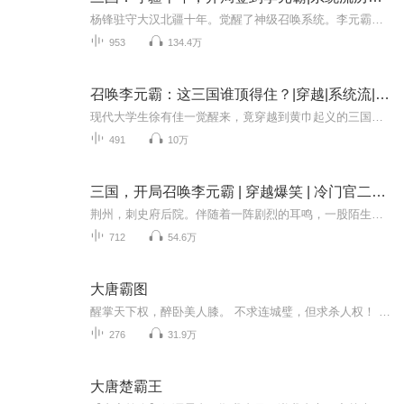
杨锋驻守大汉北疆十年。觉醒了神级召唤系统。李元霸、李存孝、杨再兴等虎将。刘伯温、魏征、狄仁杰等文臣。召之即来！组建杨家将。欺负曹、刘、孙。系统在手。天下我有！
953
134.4万
召唤李元霸：这三国谁顶得住？|穿越|系统流|召唤流|历史脑洞|历史
现代大学生徐有佳一觉醒来，竟穿越到黄巾起义的三国乱世！更离谱的是，他绑定了一个能召唤后世英灵的神秘系统。梁山好汉杨志、神箭手花荣、黑旋风李逵...这些传奇武将纷纷应召而来，助他在乱世中杀出一条血路。从幽州小卒到统兵校尉，徐珪的崛起让刘备都抛...
491
10万
三国，开局召唤李元霸 | 穿越爆笑 | 冷门官二代逆袭
荆州，刺史府后院。伴随着一阵剧烈的耳鸣，一股陌生记忆涌上刘琦心头。靠，自己不过是在玩全战三国，怎么躺在椅子上睡了一觉，就穿越了？而且，还穿越到了同名同姓的刘琦身上，三国著名冷门官二代身上！好在从刘琦记忆中，目前是黄巾起义阶段，董卓还未入...
712
54.6万
大唐霸图
醒掌天下权，醉卧美人膝。 不求连城璧，但求杀人权！ 一个本科院校化学系的颓废大学生意外身亡，醒来发现自己穿越到了大唐开元27年，成为历史上结局很悲情的酒丞李适之的儿子，此时的朝堂李林甫一手遮天，李隆基放权享乐；安禄山还在东北战场奋勇地杀胡；...
276
31.9万
大唐楚霸王