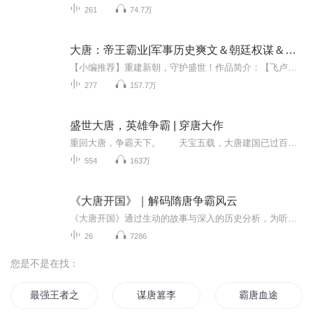
261
74.7万
大唐：帝王霸业|军事历史爽文＆朝廷权谋＆大唐风云
【小编推荐】重建新朝，守护盛世！作品简介：【飞卢小说网独家签约作品】穿越大唐，成为蜀王李恪。此时，因李恪身负前朝血脉，太子李承乾与长孙无忌陷害李恪谋反，扛鼎大臣畏惧李恪得势而落井下石，李世民冷眼旁观，不念亲情。整个朝堂都想让李恪死，李恪...
277
157.7万
盛世大唐，英雄争霸 | 穿唐大作
重回大唐，争霸天下。 天宝五载，大唐建国已过百年，经历的近数十年的治国，已知天命的李隆基有些疲惫了，自从他册封了杨氏为贵妃后，他的心思也渐渐地离开了枯燥而繁琐的朝政。 “欢歌慢舞凝丝竹，尽日君王看不足。” 他开始纵情于音乐歌舞之中...
554
163万
《大唐开国》｜解码隋唐争霸风云
《大唐开国》通过生动的故事与深入的历史分析，为听众再现了大唐王朝建立的波澜壮阔的历程。从初唐的风云变幻到李世民的雄才伟略，本讲座深入剖析了从隋末农民起义、唐王朝的建立到贞观之治的历史时期。讲师们利用详实的史料与独到的见解，带领听众了解李...
26
7286
您是不是在找：
最强王者之战神李元霸
谋唐篡李
霸唐血途