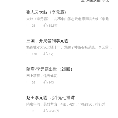
主| 鳄鱼演播| 李元霸
的奇幻童年
张志云大鼓《李元霸》
大鼓《李元霸》，共25集由张志云老师演唱大鼓《李元霸》，共25集由张志云老师演唱大鼓《李元霸》，共25集由张志云老师演唱更多牛崇光，刘汉飞，张志云，晁岱民，沈起功大鼓书等唱片，音频，视频等戏曲内容请关注我们推荐书目 张志云大鼓书《地宝图》《三十六侠寇公案》刘汉飞大鼓《金枪小五梅》《罗家将》牛崇光大鼓书《呼杨合兵》《凌霄汉》免责声明 本主播提供的戏曲资源收集于互联网和朋友赠送，仅供欣赏，学习交流，如存在版权问题或侵犯您的利益请通知我们，将立即给予删除更多牛崇光，刘汉飞，张志云，晁岱民，沈起功大鼓书等唱片，音频，视频等戏曲内容请关注我们推荐书目 张志云大鼓书《地宝图》《三十六侠寇公案》刘汉飞大鼓《金枪小五梅》《罗家将》牛崇光大鼓书《呼杨合兵》《凌霄汉》免责声明 本主播提供的戏曲资源收集于互联网和朋友赠送，仅供欣赏，学习交流，如存在版权问题或侵犯您的利益请通知我们，将立即给予删除
25
52.5万
三国，开局签到李元霸
杨锋驻守大汉北疆十年。觉醒了神级召唤系统。李元霸、李存孝、杨再兴等虎将。刘伯温、魏征、狄仁杰等文臣。召之即来！组建杨家将。欺负曹、刘、孙。系统在手。天下我有！
170
1万
隋唐·李元霸出世（26回）
网上获得，适当修复。
26
943
赵王李元霸| 北斗鬼七播讲
隋唐年间，英雄辈出，4猛，4杰，18条好汉，排行第一的好汉西府赵王李元霸的故事。平18路反王，横扫瓦岗军。大战裴元庆，与衡勇无敌将：宇文成都比武等等，精彩的故事。
9
383.6万