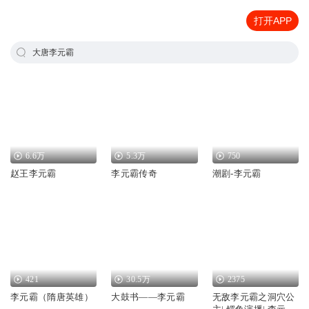
打开APP
大唐李元霸
6.6万
5.3万
750
赵王李元霸
李元霸传奇
潮剧-李元霸
421
30.5万
2375
李元霸（隋唐英雄）
大鼓书——李元霸
无敌李元霸之洞穴公