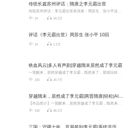
传统长篇苏州评话：隋唐之李元霸出世
传统苏州评话：李元霸出世表演者：周苏生、张小平这是长篇大书“隋唐”中的一个小折，共10回，很精彩
10
34.2万
评话《李元霸出世》周苏生 张小平 10回
10
1.2万
铁血风云|多人有声剧|穿越隋末居然成了李元霸
一觉醒来，居然穿越成了李元霸，既然来了，那就玩转隋唐！李二，俺李通来了！吉利，俺李通来了！杨广，俺李通来了，十八路反王，六十四路烟尘，俺李通来了！通通吃俺一锤！醒掌天下权，醉卧美人膝，五千年风华烟雨，是非成败转头空！
192
20.7万
穿越隋末，居然成了李元霸|两晋隋唐|轻松|AI专辑
【作品简介】一觉醒来，居然穿越成了李元霸，既然来了，那就玩转隋唐！李二，俺李通来了！吉利，俺李通来了！杨广，俺李通来了，十八路反王，六十四路烟尘，俺李通来了！通通吃俺一锤！【作者简介】陌上三边【购买须知】1、本作品为付费有声书，前120集为...
192
38.1万
三国：守疆十年，开局签到李元霸|系统流历史穿越小说