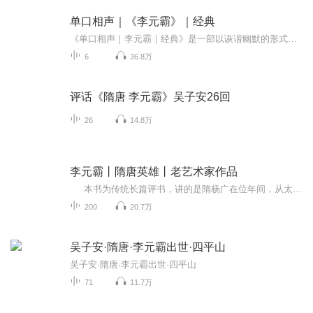
单口相声｜《李元霸》｜经典
《单口相声｜李元霸｜经典》是一部以诙谐幽默的形式呈现的相声作品，讲述了隋唐时期著名人物李元霸的传奇故事。通过生动的语言和精湛的表演，观众不仅能够深入了解李元霸的英雄事迹，还能在欢笑中感受到历史的厚重和文化的魅力。本相声由资深相声演员倾情...
6
36.8万
评话《隋唐 李元霸》吴子安26回
26
14.8万
李元霸丨隋唐英雄丨老艺术家作品
本书为传统长篇评书，讲的是隋杨广在位年间，从太原侯李渊被贬出京，临潼山救驾，李元霸出生，学艺，金锤挂凤镗，锤震四明山，锤落砸天，日锁五龙，一统大唐等等热闹故事，讲的是李元霸的传奇一生。
200
20.7万
吴子安·隋唐·李元霸出世·四平山
吴子安·隋唐·李元霸出世·四平山
71
11.7万