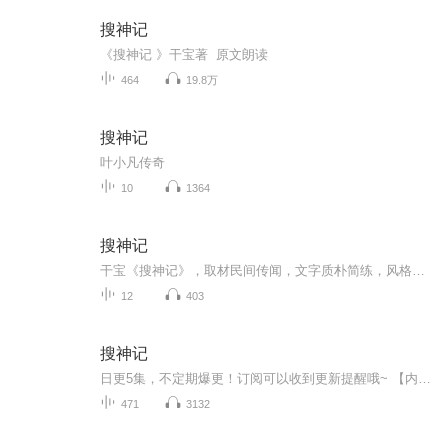
搜神记
《搜神记 》干宝著 原文朗读
464
19.8万
搜神记
叶小凡传奇
10
1364
搜神记
干宝《搜神记》，取材民间传闻，文字质朴简练，风格古雅干净，是六朝志怪小说的巅峰之作。
12
403
搜神记
日更5集，不定期爆更！订阅可以收到更新提醒哦~ 【内容简介】 《搜神记》是东晋初年史学家干宝所撰，现存二十卷，故事有四百多个，故事内容主要以鬼怪神仙为主，取材于西汉流传下来的历史神话传说和魏晋时期的民间故事。书中搜集的故事涉及神仙术士、...
471
3132