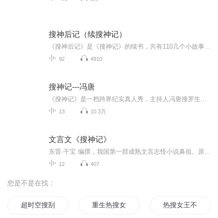
搜神后记（续搜神记）
《搜神后记》是《搜神记》的续书，共有110几个小故事，讲了一些交易变怪的故事以及神仙传说，包含许多风土人情的民间故事，希望大家喜欢。
92
4910
搜神记---冯唐
《搜神记》是一档跨界纪实真人秀，主持人冯唐搜罗生活中土生土长的大神们，比如锤子科技公司CEO，日本天妇罗之神的弟子等等，通过对话，自黑，过招的方式，展现大神们傍身的神技，呈现他们成为大神的故事，迸出值得思考和感悟的精神。
13
10.3万
文言文《搜神记》
东晋·干宝 编撰，我国第一部成熟文言志怪小说鼻祖。原书30卷，宋元散佚，今存明代辑本20卷，收录464则上古至晋代神异故事。二、内容分类1. 上古神话：神农尝百草、女娲神迹、上古异兽；2. 民间传说：董永卖身葬父（天仙配原型）、韩凭夫妇；3. 志怪轶事：...
12
407
您是不是在找：
超时空搜刮
重生热搜女王
热搜女王不好当