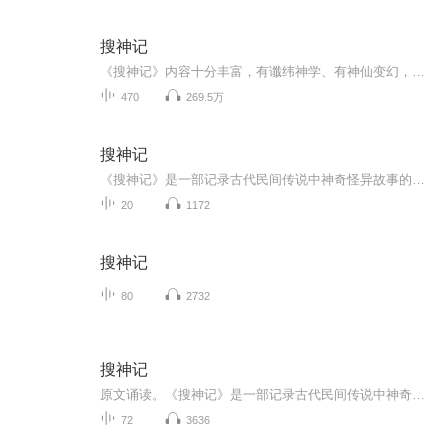
搜神记
《搜神记》内容十分丰富，有谶纬神学、有神仙变幻，有精灵物怪，有妖祥卜梦，还有人神、人鬼的交通恋爱等。其中保留了相当一部分西汉传下来的历史神话传说和魏晋时期的民间故事，优美动人，深受人们喜爱。如卷十四的“盘瓠神话”，是关于古时蛮族始祖起源...
470
269.5万
搜神记
《搜神记》是一部记录古代民间传说中神奇怪异故事的小说集，作者是东晋的史学家干宝。其中的大部分故事在一定程度上反映了古代人民的思想感情。它是集我国古代神话传说之大成的著作，搜集了古代的神异故事共四百一十多篇，开创了我国古代神话小说的先河。
20
1172
搜神记
80
2732
搜神记
原文诵读。《搜神记》是一部记录古代民间传说中神奇怪异故事的小说集，作者是东晋的史学家干宝。该书搜集了古代的神异故事共400多篇，开创了我国古代神话小说的先河。
72
3636