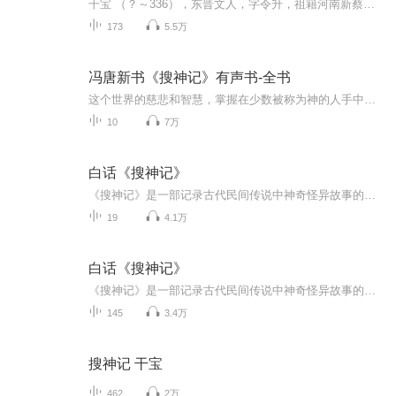
干宝 （？～336），东晋文人，字令升，祖籍河南新蔡。明天启《海盐县图经》云：“父莹，仕吴，任立节都尉，南迁定居海盐，干宝遂为海盐人”。刘义庆（403年--444年）汉族，彭城（今江苏徐州）人。字季伯，南朝宋政权文学家。《宋书》本传说他“性简素，寡...
173
5.5万
冯唐新书《搜神记》有声书-全书
这个世界的慈悲和智慧，掌握在少数被称为神的人手中，他们善于技也精于艺。我要搜到这些人，和他们来一场精神、技艺的斗法，考验他们的性情与技艺。那些触动并赢得我的人，我要给他们写一部小说，书名就叫《搜神记》
10
7万
白话《搜神记》
《搜神记》是一部记录古代民间传说中神奇怪异故事的小说集，作者是东晋的史学家干宝。主角有鬼，也有妖怪和神仙，杂糅佛道。大多篇幅短小，情节简单，设想奇幻，极富浪漫主义色彩。《搜神记》对后世影响深远
19
4.1万
白话《搜神记》
《搜神记》是一部记录古代民间传说中神奇怪异故事的小说集，作者是东晋的史学家干宝。其中的大部分故事在一定程度上反映了古代人民的思想感情。它是集我国古代神话传说之大成的著作，搜集了古代的神异故事共四百一十多篇，开创了我国古代神话小说的先河。
145
3.4万
搜神记 干宝
462
2万