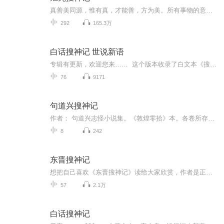
真善美同源，惟有真，才能善，方为美。所有事物的意义，毫无例外指向上帝。信是所望之事的实底，未见之事的确据。上帝对人是隐藏的，日光之下的生命就是寻求祂的过程。我是旭亮，我在美国加州旧金山湾区，和您分享电影和泛文化话题，探求人生的的意义。故...
292
165.3万
白话搜神记 世说新语
专辑有更新，欢迎您来…… 这个版本收录了白文本《搜神》《世说》（白文指没有注释翻译的文言原文，不是指白话文），校订比较精湛，读起来真够流畅，由此可见岳麓社在出版古籍方面还是有水准的。有人觉得没注释读起来费劲，我倒觉得挺享受这种“费劲”，因为本人不太喜好边读古文边看注释，那就失其流畅了，古文本就精炼畅达，一以贯之地读才能感觉文言文的气势，回想十多年前临近高考的紧张日子里，我就是在课堂上拿着白文本《史记》读的，简直爱不释手！其实多读读你对文言的语感自然就具备...
76
9171
句道兴搜神记
作者： 句道兴志怪小说集。《敦煌零拾》本。各卷所存除去重复者，辑得三十五则。题“句道兴撰”，其人生平不详。东晋干宝撰有《搜神记》三十卷，专述神怪灵异故事，保存了不少神话和民间传说，系古代志怪小说之代表作。《搜神记》今通行二十卷本、八卷本...
8
242
东晋搜神记
想把自己喜欢《东晋搜神记》读给大家欣赏，作者是正雪，书中记录了干宝和郭璞的神鬼轶事，犹如日本的安倍晴明和源博雅的奇异搭档，故事诙谐有趣，令人称奇。全书共分为《蜃楼之卷》、《宣示表之卷》、《驭鬼符之卷》、《大星落之卷》、《婵娘之卷》五个章节。
57
2.1万
白话搜神记