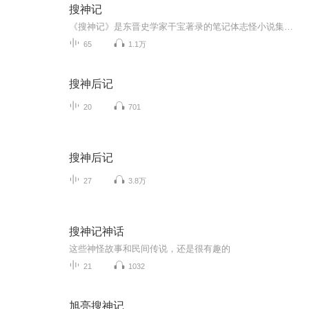
搜神记
《搜神记》是东晋史学家干宝著录的笔记体志怪小说集，原本已佚，今本系后人缀辑增益而成，20卷，共有大小故事454个。其主角有鬼，也有妖怪和神仙，杂糅佛道，所记多为神灵怪异之事，也有一部分属于民间传说。《搜神记》故事大多篇幅短小，情节简单，设想奇...
65
1.1万
搜神后记
20
701
搜神后记
27
3.8万
搜神记神话
这些神怪故事和民间传说，还是很有趣的
21
1032
旭亮搜神记