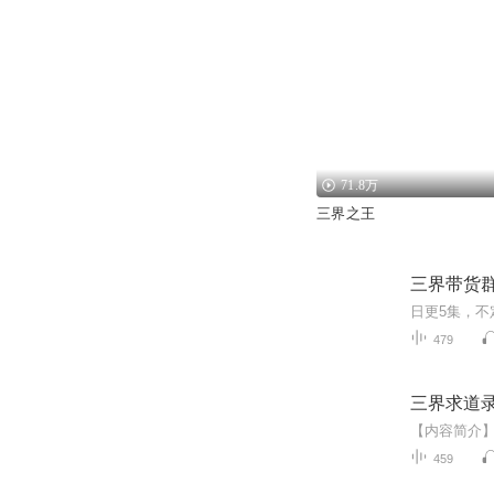
71.8万
三界之王
三界带货
479
三界求道
459