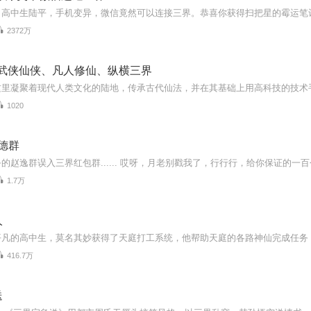
2372万
‖武侠仙侠、凡人修仙、纵横三界
1020
德群
1.7万
人
416.7万
送