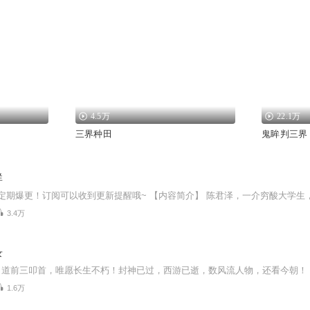
4.5万
22.1万
三界种田
鬼眸判三界
群
3.4万
录
1.6万