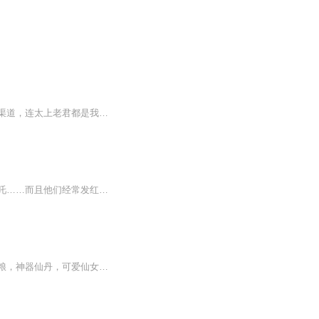
【内容简介】我叫王凡。我是玉帝钦点的三界超市主管。我们超市，拥有三界最顶尖的进货渠道，连太上老君都是我们的供货商。在我的带领下，我们超市一年销售额，比整个仙界累死累活十年都挣的多。等等～冰柜里的蟠桃过了保质期？那谁，小龙女你过来，快来把...
她是丑女学霸，一次意外加入一个红包群，群里的人都很奇葩，什么太上老君，孙悟空，哪吒……而且他们经常发红包，但是里面不是钱，而是法宝噢！！！！
【内容简介】加入三界红包群，改变了我的人生！仙鬼妖魔，红包不断。如意猴毛，天庭狗粮，神器仙丹，可爱仙女……全都要！【作者/主播简介】作者：唐朝，网络小说作家。主播：多为，声音的传达者。从事主持行业10年的光景！播讲风格风趣幽默演播作品《三界...