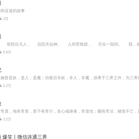
局
仙和逗逼的故事
2万
局
5.9万
妃
2.2万
貌
2.2万
 爆笑丨微信连通三界