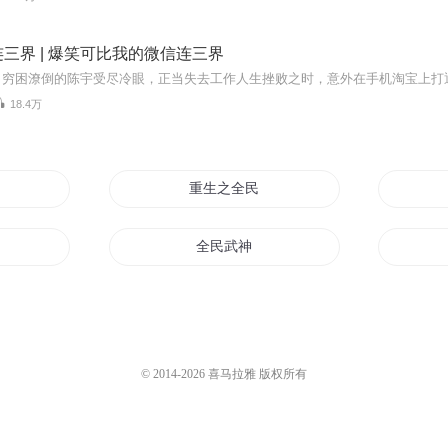
三界 | 爆笑可比我的微信连三界
18.4万
民间
重生之全民女神
全民武神
了国民女神
我的国民老公是女生
国民女神归来
© 2014-
2026
喜马拉雅 版权所有
全民修仙时代