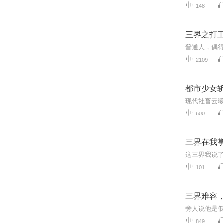
148
三界之打
2109
都市少女
600
三界在我
101
三界难容，
849