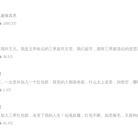
玩遍修真界
1083.3万
36.5万
群
1.3万
群
91.4万