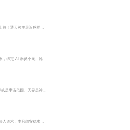
普通人，偶得三界系统！李白吟诗想喝酒？好办！飞天茅台走起！任务奖励，龙泉匕首、靠山符！通天教主最近感觉很烦？有点难搞哦？什么？送我八九玄功？！那……肥宅快乐水配华子。什么？！杨贵妃要送我原…
现代社畜云曦下班途中突遭异象，携智能手表穿越至修真界震天城，手表竟升级为仙体契约器，绑定 AI 器灵小元。她身负传说级元初仙体，却被修真界常规检测误判为伪废灵根，意外获得青云宗入门试炼机会。初入宗门，她以现代心智扛住问心幻境，凭器灵辅助精通...
这三界我说了算！三界，是指道家所说的“三界”，一般是指天、地、人三界，指的是整个世界或是宇宙范围。天界是神仙和圣人所在的天堂或天庭，是俗人所无法高攀的神圣世界；人界也称人间、阳间，即指现实的宇宙，多指地球；地界，也称阴间。其实道教三界也...
旁人说他是低贱狼妖，他起先不屑争辩，索性坦然认下身份。为躲避天劫，狼天行化形入世修人道术，本只想安稳求生，不料沦为三界主神肆意摆布的棋子。不甘困于神明棋局，放不下身陷险境的挚爱，他决意挣脱宿命枷锁。既然三界规则由神划定、无处容身，那他便...