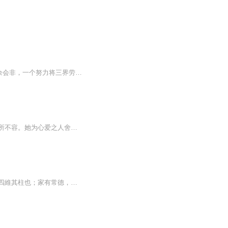
坟头开民宿， 前院住凡人， 后院关仙神。 人间苦辣甜， 尽在一院间。 我，余会非，一个努力将三界劳改局打造成女仙聊天俱乐部的男人…… 黄粱出品，搞笑为主。
【内容简介】她曾是妖，是人，是魔；但最后非妖，非人，非魔，游离于三界之外，为三界所不容。她为心爱之人舍妖灵成人，甘愿为妾，但最终却被丈夫抛弃，被正妻逼的坠入百鬼潭，忍受焚心蚀骨之痛。十年沉睡，芳眸重启，已物是人非，她忘却一切，成为魔族少...
聖人慈語天有常度，地有常形，君子有常行，良心戒律者，常道也；國有常法，雖危不亡，四維其柱也；家有常德，雖困不窮，勤儉其本也；士有常行，雖艱不敗，道德其資也；非學無以治身，非禮無以輔德。是以：父母有疾，知其不可治，焉有不下藥治理，孝子也；...