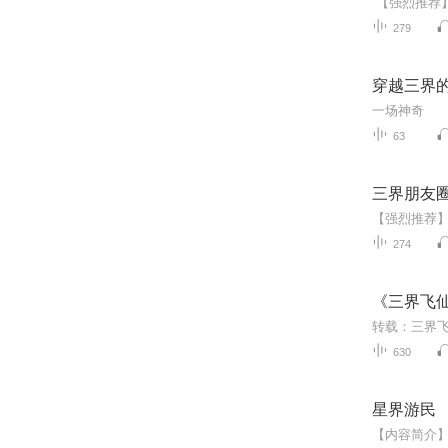
279
穿越三界
一场神奇
63
三界朋友
274
《三界飞
转载：三界
630
星界游民