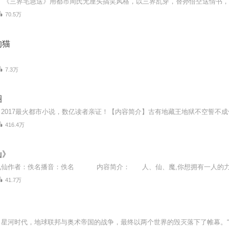
70.5万
的猫
7.3万
圈
416.4万
仙》
飞仙作者：佚名播音：佚名 内容简介： 人、仙、魔,你想拥有一人的力量
41.7万