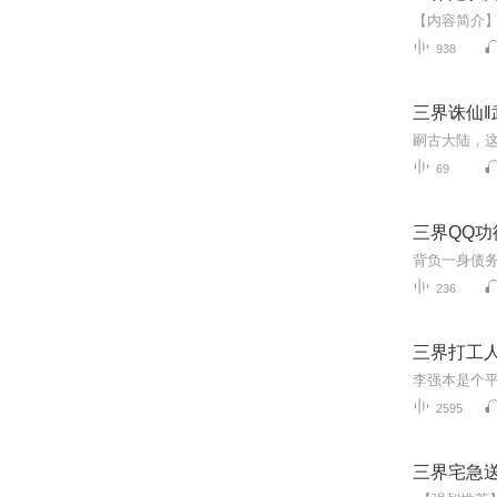
938
三界诛仙
69
三界QQ功
236
三界打工
2595
三界宅急