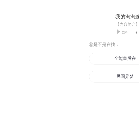
我的淘淘连
264
您是不是在找：
全能皇后在
民国异梦
穿越后我成
国民影帝
末日凡民