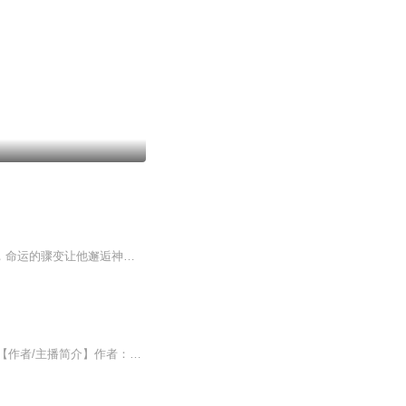
日更5集，不定期爆更！订阅可以收到更新提醒哦~ 【内容简介】 陈君泽，一介穷酸大学生，命运的骤变让他邂逅神仙微信群。意外获得神秘符箓与丹药，修仙之旅就此开启。在凡尘与仙界的碰撞中，他既要守护自身立足之地，又需抵御凡尘诱惑。修炼路上，他智勇双...
【内容简介】道前三叩首，唯愿长生不朽！封神已过，西游已逝，数风流人物，还看今朝！【作者/主播简介】作者：八景宫灯，网络小说作家。主播：千烨文【购买须知】1、部分集数可免费试听，具体以专辑播放页为准。2、版权归原作者所有，严禁翻录成任何形式，...