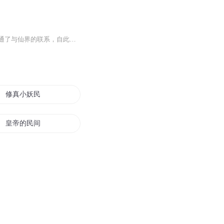
【内容简介】穷困潦倒的陈宇受尽冷眼，正当失去工作人生挫败之时，意外在手机淘宝上打通了与仙界的联系，自此成为在人间的发货商，与仙人买卖！以物易物！从此开始外挂人生！用太上老君仙丹救人，用火眼金睛偷看美女，学习吕洞宾醉拳收拾歹徒……这还不止...
修真小妖民
皇帝的民间小王妃
重生之国民老公
民国女校长
全民大穿越