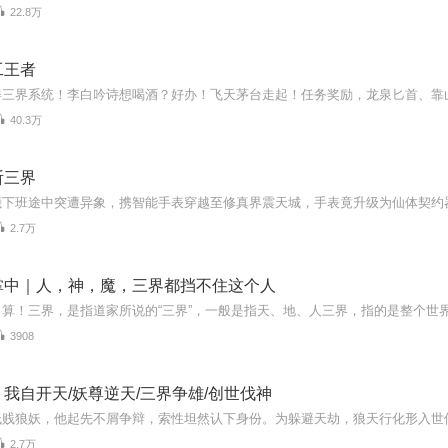
22.8万
工王者
40.3万
斩三界
2.7万
掌中｜人，神，魔，三界都挡不住这个人
3908
我自开天/妖尊逆天/三界争雄/创世伐神
2.7万