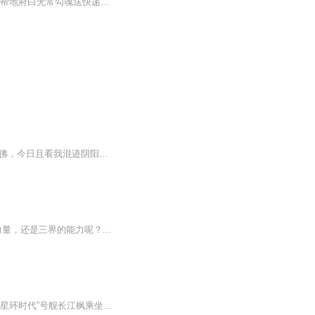
【强烈推荐】《三界宅急送》用都市周氏无厘头搞笑风格，以三界乱穿，替孙悟空送情书，帮地府白无常勾魂送快递，在武侠世界建立快递据点等无厘头搞笑情节，讲述一个平凡的快递小哥绝不平凡的神奇经历……【内容简介】替大圣爷给观音菩萨送过一个故事陪着...
【强烈推荐】2017最火都市小说，数亿读者亲证！【内容简介】古有地藏王地狱不空誓不成佛，今日且看我混迹阴阳两界，一路通吃做个逍遥人间小散仙！等等，先天基础薄弱怎么办？不怕！渡恶灵修百万功德筑仙骨；再等等！修真无敌太无聊怎么办？这简单！携二三...
，还是三界的能力呢？...
【内容简介】星河时代，地球联邦与奥术帝国的战争，最终以两个世界的毁灭落下了帷幕。“星环时代”号舰长江枫乘坐的逃生舱，意外穿越了次元壁垒，跃迁到了一片陌生的星域，成为了地球联邦的唯一幸存者。原本只想种种田，闲着没事儿忽悠几个土著帮自己挖矿...