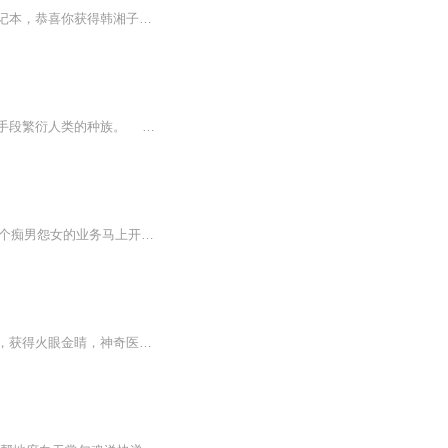
【内容简介】高中生陆平，手机变异，微信竟然可以连接三界。恭喜你获得扫把星的霉运笔记本，恭喜你获得韩湘子的音乐秘籍，恭喜你获得牛头的捉鬼神符，恭喜你获得太阳神阿波罗的美男子手镯。变成了高富帅，陆平的生活彻底改变，有嫦娥姐姐求他美容，有牡丹...
嗣古大陆，这里凝聚着现代人类文化的陆地，传承古代仙法，并在其基础上用高科技的技术手段繁衍人类的种族。 只不过，在普通人之上，却也有着特殊的存在，那就是仙！ 现代人类忙碌与工作与生活，早已经将上古传认的仙法秘术给忘却，但世界划分三...
背负一身债务的赵逸群误入三界红包群...... 哎呀，月老别戳我了，行行行，给你保证的一百个痴男怨女的业务马上开展， 哎哟，张道长，别给我塞红包啦， 龙虎山那群人都快把我供起来了 各位大佬别抖我窗口啦，一个一个来，一个一个来 被各路神仙青睐的赵逸群...
李强本是个平凡的高中生，莫名其妙获得了天庭打工系统，他帮助天庭的各路神仙完成任务，获得火眼金睛，神奇医术，仙家道法，从此无所不能！曾经，他只是个靠打工赚钱的可怜学生，此后，他却是独一无二的，天庭打工皇帝！风云再起。