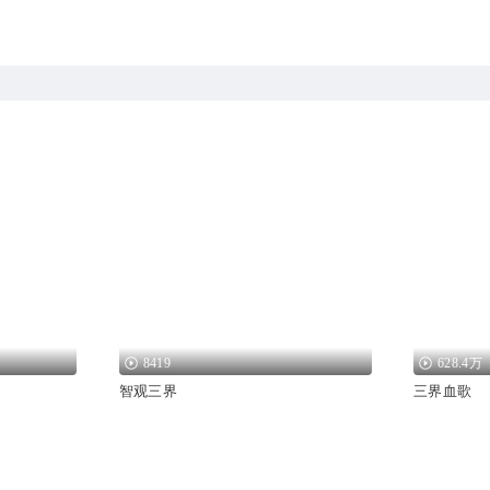
8419
628.4万
智观三界
三界血歌