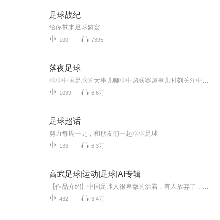
足球战纪
给你带来足球盛宴
100
7395
落夜足球
聊聊中国足球的大事儿聊聊中超联赛趣事儿时刻关注中国足球发展！
1039
6.6万
足球超话
努力每周一更，和朋友们一起聊聊足球
133
6.3万
高武足球|运动|足球|AI专辑
【作品介绍】中国足球人很卑微的活着，有人放弃了，有人麻木了，有人还在努力着夏棋背负着三代人的梦想，得到外星文明为其量身定制的学习机凌波微步—仙子在慢步，宛如蝴蝶在起舞/改变中国人的控球乾坤大挪移—只有你想不到的，没有送不到的/改变中国人的...
432
3.4万