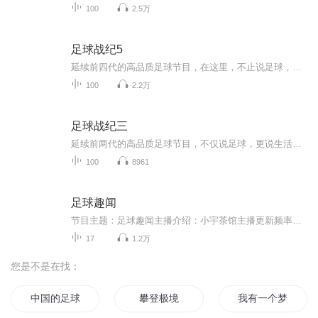
100
2.5万
足球战纪5
延续前四代的高品质足球节目，在这里，不止说足球，还说人生，喜欢的别忘记订阅节目，给节目投张月票前四代节目为《足球战纪》1-4
100
2.2万
足球战纪三
延续前两代的高品质足球节目，不仅说足球，更说生活，生活足球两不误
100
8961
足球趣闻
节目主题：足球趣闻主播介绍：小宇茶馆主播更新频率：随机更新。适合谁听：喜欢知道足球冷知识的人。内容重点：能知道你不知道的冷知识。主播寄语：欢迎大家收听，感谢！欢迎批评。如果有想了解的冷知识可以跟我说。适合人群：所有人
17
1.2万
您是不是在找：
中国的足球
攀登极境
我有一个梦想叫足