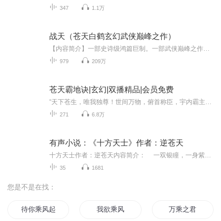
347
1.1万
战天（苍天白鹤玄幻武侠巅峰之作）
【内容简介】一部史诗级鸿篇巨制。一部武侠巅峰之作，一部玄幻经典小说。由一枚天地圣果来到人间引发的传奇故事，主人公郑浩天性格的成长，人生的历练。一段段情感纠结的故事，一次次升级的修炼，这本小说原创的修炼体系，让您一次感悟古典玄幻武侠小说的...
979
209万
苍天霸地诀|玄幻|双播精品|会员免费
“天下苍生，唯我独尊！世间万物，俯首称臣，宇内霸主我执牛耳！我定胜天！我定改天！苍天为何物！天地至高也！”黑袍男子独登神山孤傲道！ 天令在握，天下我掌。修炼有成，终成大业。言出法随，改天换地。天地霸气，借假修真！【作者介绍】苍天有泪，男频...
271
6.8万
有声小说：《十方天士》作者：逆苍天
十方天士作者：逆苍天内容简介： 一双银瞳，一身紫血，脑藏太虚秘录，名为姬长空的他，十七年沉寂，一经出世，必将傲笑长空！ …… 天士等级：一元天、两仪天、三才天、四象天、五行天、六合天、七星天、八卦天、九宫天、十方天。 ...
35
1681
您是不是在找：
待你乘风起
我欲乘风
万乘之君