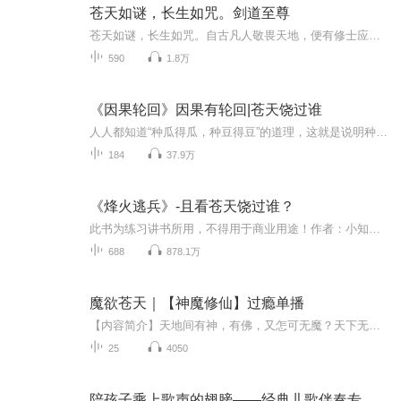
苍天如谜，长生如咒。剑道至尊
苍天如谜，长生如咒。自古凡人敬畏天地，便有修士应运而生，他们窃取天地造化，掌握无上伟力，却仍逃不脱正邪对立与千年轮回的浩劫。东方妖界，每千年便至尊转世，携无尽妖兽肆虐人间，致使生灵涂炭。正邪两道在血与火中被迫联手，无数天骄与宗门皆于此劫...
590
1.8万
《因果轮回》因果有轮回|苍天饶过谁
人人都知道“种瓜得瓜，种豆得豆”的道理，这就是说明种什么因，结什么果。因果的道理很复杂，一般人也承认因果，但只限于一世因果，不承认有三世因果，而三世因果恰恰是因果信仰的核心。因果报应，必须结合过去、现在、未来三世来观察、分析。偈曰：“欲...
184
37.9万
《烽火逃兵》-且看苍天饶过谁？
此书为练习讲书所用，不得用于商业用途！作者：小知闲闲作品简介烽火狼烟的岁月，生命何其渺小，战争改变了一个世界，也改变了无数个人生。他是个普通军人，他只是想活着，因为，在硝烟中，活着就是最大的奢望。他想逃离战场，他想逃避战争，但是，只要他还活着，早晚会明白，只有战争才能制止战争！笑与泪的非矛盾融合，用轻松诙谐构建出热血悲凉。平凡的军人们，在不平凡的岁月里，书写出不平凡的命运。 [2]作品荣誉2016-09-13累积获得十五万张推荐票2016-04-20累积获得八万张推荐票2016-03-24累积获得五千张月票
688
878.1万
魔欲苍天｜【神魔修仙】过瘾单播
【内容简介】天地间有神，有佛，又怎可无魔？天下无魔，我即为魔。这是古典的盛宴，在这以武为敌的世界，一个异乡来客该何去何从？故事开始于魔帝失踪，偌大的帝临山跪伏神道脚下的时刻…… “九曜，今日我就要夺回帝临山。” 一阵大笑声自帝临山中传来，...
25
4050
陪孩子乘上歌声的翅膀——经典儿歌伴奏专辑（预备级）