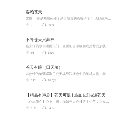
耍赖苍天
文案： 黄鼎闻恨死那个满口胡言的苍骗子了！ 说他生来命硬，煞气冲天，克父母亲朋老婆就算了。 还搞得满城只要是未婚的女人看见他就逃跑喊救命！？ 可恶的苍天！要是不整死你我就不姓黄！ 唉唉唉，苍天实在三声无奈。 只是跟平常一样的帮人算命，没想到却算出了个大冤家来。 整天找他麻烦就算了，还找人来砸摊。 他是说他娶不到老婆没错，但还是会有个人与他相依终老啊。 只是那个人，未必是个女人……
7
8959
不补苍天只葬神
当天河弱水倒灌南天门，当斩仙台冰棱崩成反骨的形状，当无字碑在业火中显形三行血咒 —— “石魄镇天河，仙骨锁光阴，藕心补地裂” 三个被天庭刻上 “罪证” 的灵魂，正用鳞片、用剜目血、用傀儡心，在天道最坚硬的裂痕里写下反叛： 所谓补天，不过是诸神...
98
1810
苍天有眼（田天著）
以热情的笔调讴歌了公安战线和社会中的英雄人物，鞭挞了阴暗角落里的黑恶分子，讴歌了特种兵复员军人白华（陈辉）跨越生死，在对贩毒黑恶势力的斗争中做出的突出贡献，歌颂了公安刑警大智大勇，勇敢无畏的战斗精神和人民群众积极配合公安部门破获犯罪团伙...
222
20.8万
【精品有声剧】苍天可逆 | 热血玄幻&逆苍天
【作品简介】心不可撼，强如苍天亦可逆！少年，本应热血，一个不输给苍穹的少年心，不输给冥冥的少年情 ！且看萧玄如何闯向那精彩绝伦的纷纭世界。强者之路可有坦途？世尘寥寥，以我之剑逆苍穹！凌笑苍穹，踏破归途！其间心酸，又有谁能够体会……【作者简...
192
9435