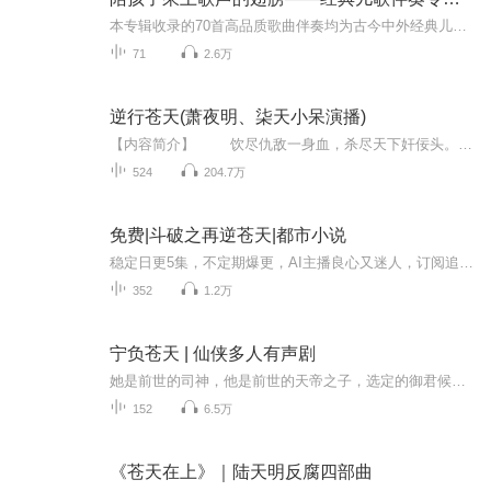
本专辑收录的70首高品质歌曲伴奏均为古今中外经典儿童歌曲的伴奏音乐，对标全国各类少儿声乐考级初级程度，适合6~16 岁儿童演唱，所有伴奏均进行了精心的和声编配，并由专业音响师制作了品质精良的音响。这套伴奏专辑能够帮助广大声乐教师更好地指导孩子演...
71
2.6万
逆行苍天(萧夜明、柒天小呆演播)
【内容简介】 饮尽仇敌一身血，杀尽天下奸佞头。玄灵火玉在身，一切皆可吞噬！身负血海深仇，挡我路者杀！大武尊重生，逆苍天而行！今世我为万古至尊！ 该作品连载于阿里文学网！！！【作者简介】 尘埃净土：阿里文学签约作者，代表作《逆行苍天》、《六道魔帝》。【播音简介】 萧夜明：可以这样旗下实力男播，声音沉稳，播讲灵动。人物刻画到位，节奏把控准确。代表作《兵王归来》《民国奇案》《枭臣》《神墟》等。 柒天小呆：擅长各类...
524
204.7万
免费|斗破之再逆苍天|都市小说
稳定日更5集，不定期爆更，AI主播良心又迷人，订阅追更不迷路！ 【内容简介】 上古时期，炎帝误服断肠草而逝，族人无不伤心，帝魂飘荡神州大地，七七四十九日期至，是夜月明如昼，族人叩首祭拜。 【作者介绍】 作者：杰哥
352
1.2万
宁负苍天 | 仙侠多人有声剧
她是前世的司神，他是前世的天帝之子，选定的御君候选者，她的赌约因他而生，转生，轮回于人间，他依旧为他认定的大计奋斗，而她，美貌不再，风光不再，于此，这场为他而生的赌约带来的结局将如何，那些因她一颗冰心动情的人又将如何自持……每日更新2集，...
152
6.5万
《苍天在上》｜陆天明反腐四部曲