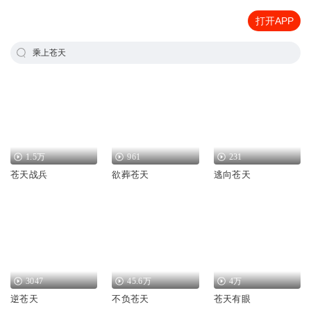
打开APP
乘上苍天
1.5万
961
231
苍天战兵
欲葬苍天
逃向苍天
3047
45.6万
4万
逆苍天
不负苍天
苍天有眼