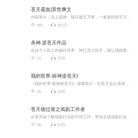
苍天霸血|异世爽文
内容简介：无上霸体，镇压诸天万界，一卷道经斩尽万物星辰！少年出边城，伸手摘日月！拥有霸体的少年，激发神血，勇猛无敌，一步步称霸九天十地。这是一个关于少年修炼的故事，被逼着激发神雪，走上人生巅峰。作者：苍天白鸟，咪咕签约作者
601
18.1万
杀神.逆苍天作品
在这个人吃人的疯狂世界，神已无力回天，就让我踏着漫天诸神的累累尸骨，来普渡这芸芸众生。在一血池中得到神秘武魂和诡异的血纹戒，不但令他脱胎换骨，还让他身体中潜藏了多年的另外两种武魂，也都一一苏醒！从不修炼武道的少年，一夜间成了身怀四种武魂...
21
3.5万
我的世界-斩神逆苍天I
《我的世界-斩神逆苍天|》故事简介：乱世才会出英雄，而作为英雄传奇，这必定是个苍天已死的乱世！ 五年前，Mc世界。创世神Him仅凭一人之力脱狱，亲手杀了哥哥创世神Notch。亲眼目睹这一切的五名少年天真的想要与邪恶斗争，可却被一战击溃。从此...
25
3.9万
苍天饶过谁之戏剧工作者
从零开始了解戏剧行业的不同工作，带你走进戏剧行业的背后去体验其中的酸甜苦辣每期邀请一到两位来自不同岗位的嘉宾，和这些年轻有为的从业者一起去探索戏剧行业吧！欢迎大家给小编多多留言互动～片头credit：HsiehYu-Yun
55
9.8万