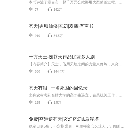
本书讲述了章台市一起千万元公款挪用大案侦破过程。表现了新任代理市长的励精图治、市委书记的沉着冷静，使得副省长的问题终于被揭开。作品主题积极向上，宣扬了人间正气，抒发了积极向上的乐观精神。清气澄余滓，杳然天界高。血色深沉的思想主题，豪放苍...
77
142万
苍天|男频仙侠|玄幻|双播|有声书
910
84.5万
十方天士-逆苍天作品忧蓝多人剧
【内容简介】天士，借用天地之间的力量来修炼，来突破自身桎梏的一群特殊修炼者。刚刚入门的天士可以借用青龙、朱雀、白虎、玄武四象之力。强大一点的可以借用金木水火土五行之力炼骨化髓。更强一点可以神游太虚、借用北斗七星星辰之力来淬炼魂体。修到高...
560
144.4万
苍天有泪 | 一名死囚的回忆录
出身农村考到名牌大学的高才生遥宜，在某机关工作，一天下班路上意外救了昏迷不醒的白血病少女佳人，并答应帮他治病。因性格耿直，遥宜遭到排挤，失去工作。遥宜边做苦力，边带佳人治疗，在他的努力下，佳人的病渐渐好转，并恢复了健康，在遥宜帮助下佳人...
155
1.5万
免费|夺道逆苍天|玄幻奇幻&悬浮塔
稳定日更5集，不定期爆更，AI主播良心又迷人，订阅追更不迷路！ 【内容简介】 他要逆苍天，手持悬浮塔，踏重生，证道路！ 他要为“爱”而战，他要为“情”执刀！ 他问苍天，你怎能挡我冲天之路？他问大地，你怎能让我无法立足？ 他要他怒时，四海色变...