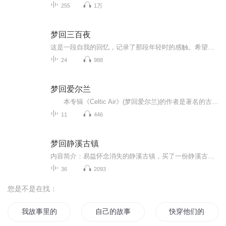
255
1万
梦回三百夜
这是一段自我的回忆，记录了那段年轻时的感触。希望你也能从中找到自己曾经单纯、幼稚、敏感，却不失感动的影子。
24
988
梦回爱尔兰
本专辑《Celtic Air》(梦回爱尔兰)的作者是著名的古爱尔兰竖琴演奏家Jochen Vogel(约翰·弗格)。他承袭了中世纪凯尔特游吟诗人游览全球的传统，将他旅途中的见闻化为创作的灵感，以竖琴即兴作曲，并将凯尔特乐风与多种音乐元素相融合，造就了独树一帜...
11
446
梦回静溪古镇
内容简介：易益怀念消失的静溪古镇，买了一份静溪古镇老地图，发生了奇怪的事情，穿越到民国时期，见到民国时期的静溪古镇，认识了咩咩和大波浪，一起在静溪古镇探险各种地方和宅院......梦醒了的易益面对现实的咩咩，寻找现实的大波浪。。。作者：何益达
36
2093
您是不是在找：
我故事里的你
自己的故事
快穿他们的故事