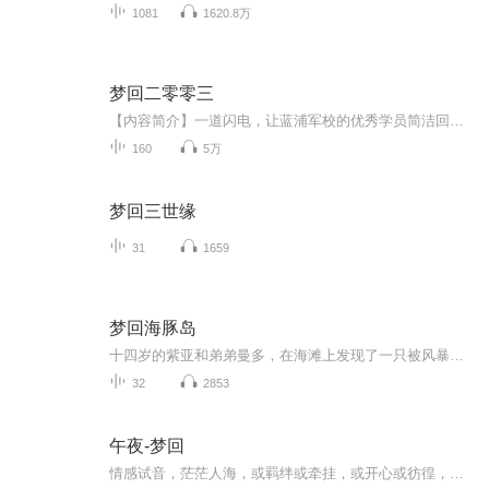
1081
1620.8万
梦回二零零三
【内容简介】一道闪电，让蓝浦军校的优秀学员简洁回到了2003年。03年，对简洁来说是最为痛苦的一年，那一年，小三蛊惑父亲毒杀了自己的母亲，父亲也最终因为东窗事发被判无期徒刑！心灰意冷的简洁也在这一年选择进入蓝浦军校接受惨无人道的特工培训。所幸...
160
5万
梦回三世缘
31
1659
梦回海豚岛
十四岁的紫亚和弟弟曼多，在海滩上发现了一只被风暴吹上岸的小船，他们决定乘它去蓝色海豚岛，寻找并解救十八年前被独自留在那里的姨妈卡拉娜。 没有任何驾船经验的两人带着少量的食物、简易的捕鱼装备，以及一只指南针便起航了。这次历险无疑以失败告终，...
32
2853
午夜-梦回
情感试音，茫茫人海，或羁绊或牵挂，或开心或彷徨，希望我的声音能在你寂落的时候陪伴着你，让我们一起成长吧～