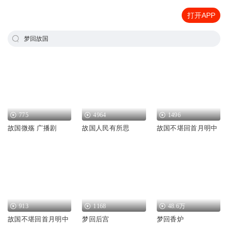
打开APP
梦回故国
775
4964
1496
故国微殇 广播剧
故国人民有所思
故国不堪回首月明中
913
1168
48.6万
故国不堪回首月明中
梦回后宫
梦回香炉