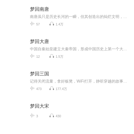
梦回南唐
南唐虽只是历史长河的一瞬，但其创造出的灿烂文明，却足以称一句“风华绝代”。“问君能有几多愁，恰似一江春水向东流”依然在感动着今天的我们。往昔思来苦楚却也不得不思，怎奈它造就了永远的“千古词帝”。
57
1.4万
梦回大唐
中国自秦始皇建立大秦帝国，形成中国历史上第一个大一统的王朝起，一直到最后一个王朝清王朝的覆灭，这种封建王朝的体制延续了两千多年。其中有过统一，分裂，战乱，被外族入侵，而中华文明却始终未曾断绝过，一直延续至今，这是全世界范围内都绝无仅有的...
12
1.5万
梦回三国
记得关闭流量，拿好板凳，WiFi打开，静听穿越的故事！！！感觉主播故事不错的有喜币的可以点击主播头像，点击头像下边那个打赏可以稍微打赏一下，主播也有信心继续的努力更新别的故事作品
473
177.4万
梦回大宋
3
430