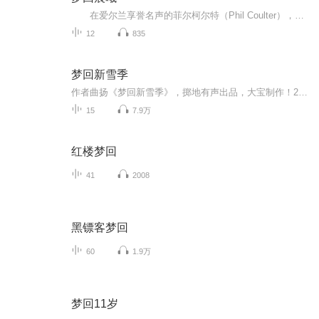
在爱尔兰享誉名声的菲尔柯尔特（Phil Coulter），无论在制作、曲子创作或表演上，皆创下无数的专辑及百万销售量，并在全美广受欢迎。12首动人的演奏回荡在本专辑“Dreaming_In_The_Dawn(梦回晨曦)”的时刻里，无论是亘久不衰的“Morning Has Broken”...
12
835
梦回新雪季
作者曲扬《梦回新雪季》，掷地有声出品，大宝制作！2017年冬震撼登场！这是一部滑雪指南，这是一部爱情故事，这是一部人生感悟，这是一部革命情怀！面对它，你需要有足够的勇气演职表制作：大宝今天见旁白/薛乾：雪月之下卢芳：葒鸶邱实：王胖子崔冰洁：亦...
15
7.9万
红楼梦回
41
2008
黑镖客梦回
60
1.9万
梦回11岁