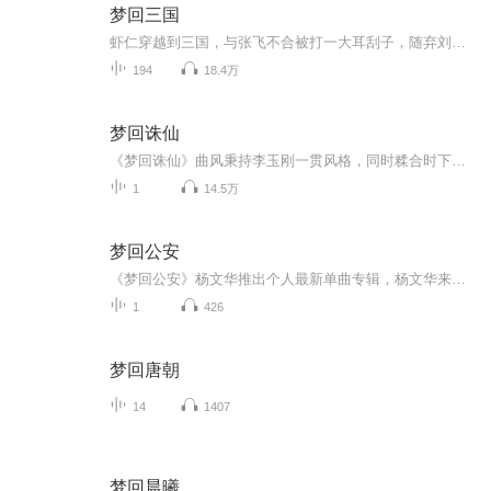
梦回三国
虾仁穿越到三国，与张飞不合被打一大耳刮子，随弃刘备投奔曹操。
194
18.4万
梦回诛仙
《梦回诛仙》曲风秉持李玉刚一贯风格，同时糅合时下流行的国风、仙侠等多种元素，充满古风韵味的歌词也极具视觉冲击力，让所有听者都仿佛走入了一段不同寻常的仙侠长梦，任凭遨游万千，只愿一醉不醒。
1
14.5万
梦回公安
《梦回公安》杨文华推出个人最新单曲专辑，杨文华来自湖北省公安县，这首歌词曲创作杨文华亲自完成，是唱给公安县的，发行：北京吉瑞文化传媒。
1
426
梦回唐朝
14
1407
梦回晨曦