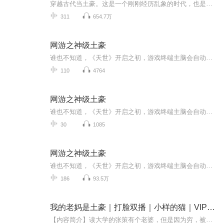
穿越古代当土豪。这是一个刚刚经历乱象的时代，也是一个充满机遇的时代。 同时也就在这么个时候，一位两世为人的家伙隔了千百年的光阴于不经意间穿越而来，风乍起，吹皱了一江春水。
311
654.7万
网游之神级土豪
谁也不知道，《天世》开启之初，游戏终端主脑会自动智能觉醒，完全拥有自主意识，并在第一时间就关闭了充值渠道。《天世》发展了十年，游戏币成为现实与虚拟唯一的流通货币。房间中，一个因为《天世》而落魄的富二代缓缓举枪对准自己的太阳穴...时间轮回，重返十年之前，距离《天世》开启只剩一个星期。这时，重生的楚幽该如何抉择......
110
4764
网游之神级土豪
谁也不知道，《天世》开启之初，游戏终端主脑会自动智能觉醒，完全拥有自主意识，并在第一时间就关闭了充值渠道。 《天世》发展了十年，游戏币成为现实与虚拟唯一的流通货币。 房间中，一个因为《天世》而落魄的富二代缓缓举枪对准自己的太阳穴... 时间轮...
30
1085
网游之神级土豪
谁也不知道，《天世》开启之初，游戏终端主脑会自动智能觉醒，完全拥有自主意识，并在第一时间就关闭了充值渠道。《天世》发展了十年，游戏币成为现实与虚拟唯一的流通货币。房间中，一个因为《天世》而落魄的富二代缓缓举枪对准自己的太阳穴...时间轮回，...
186
93.5万
我的老妈是土豪｜打脸双播｜小样的猫｜VIP免费
【内容简介】读大学的张策有个老婆，但是因为穷，被老婆嫌弃，直到有一天老妈的电话打过来，“儿子，我给你打了五百万……”【作者/主播简介】作者：青椒鸡蛋，网络小说作家。主播：小样的猫，微998。【购买须知】1、本作品为付费有声书，前120集为免费试...