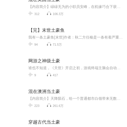
【内容简介】碌碌无为的小职员安峰，在机缘巧合下获得了超级科技和财富，他以制造次世代人造钻石赚（骗）钱为终极目标，漂洋过海，和美国人民打起了交道，由此发生一系列追求梦想，追求自由，改变人生的故事。【作者/主播简介】作者：驾雾，网络小说作家。...
312
106.3万
【完】末世土豪鱼
我有一条土豪鱼[末世]作者：秋二方任榆是一条有着严重洁癖并且有点精分的土豪鱼。末世里，谁都想和他组队。1.车没油，开不走了。土豪鱼：没油找我呀，我有。2.丧尸鸟来袭。土豪鱼：要地｜雷吗？我有。3.尸潮鸟潮鼠潮齐涌。土豪鱼：莫方，我有星光丸。……可惜，这个在末世里行走的RMB玩家，被朗稔耍流氓捡到了。然后，他靠着无耻成功把这个宝贝纳为己有。无授权，若有侵权，请联系我删除
94
71.5万
网游之神级土豪
谁也不知道，《天世》开启之初，游戏终端主脑会自动智能觉醒，完全拥有自主意识，并在第一时间就关闭了充值渠道。《天世》发展了十年，游戏币成为现实与虚拟唯一的流通货币。房间中，一个因为《天世》而落魄的富二代缓缓举枪对准自己的太阳穴...时间轮回，重返十年之前，距离《天世》开启只剩一个星期。这时，重生的楚幽该如何抉择......
9
417
混在澳洲当土豪
【内容简介】天降陨石，给一个普通都市白领带来无数颗闪闪发光的钻石，拥有了巨大财富和异度空间的小白领，竟然选择在澳洲定居，过上了南半球的土豪生活！蓝天、白云、牧场、牛羊！一个亿万富豪的独特追求！想知道怎么花钱更有格调？想知道来自地球之外的...
223
261.6万
穿越古代当土豪