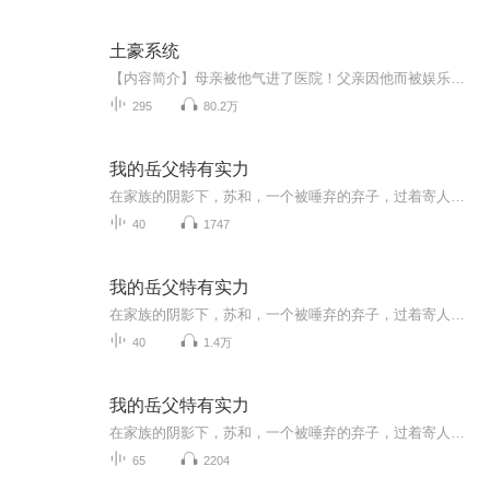
土豪系统
【内容简介】母亲被他气进了医院！父亲因他而被娱乐圈封杀！左邻右舍见了他就绕道走！整个一家人被有权有势的外公家嫌弃！一家子的经济压力落到了哥哥身上，可哥哥只是个扑街作者，虽然文笔一流，但题材老套，剧情狗血，尽管每天码字码到凌晨两三点，却只...
295
80.2万
我的岳父特有实力
在家族的阴影下，苏和，一个被唾弃的弃子，过着寄人篱下的生活。命运的转折点出现在他与夏云裳的包办婚姻上——一位美艳却冷漠的女教师。校园的欺凌与家庭的冷遇，让他陷入了无尽的痛苦。直到一次晚会上，面对刘松对夏云裳的觊觎，苏和内心深处的怒火被点...
40
1747
我的岳父特有实力
在家族的阴影下，苏和，一个被唾弃的弃子，过着寄人篱下的生活。命运的转折点出现在他与夏云裳的包办婚姻上——一位美艳却冷漠的女教师。校园的欺凌与家庭的冷遇，让他陷入了无尽的痛苦。直到一次晚会上，面对刘松对夏云裳的觊觎，苏和内心深处的怒火被点...
40
1.4万
我的岳父特有实力
在家族的阴影下，苏和，一个被唾弃的弃子，过着寄人篱下的生活。命运的转折点出现在他与夏云裳的包办婚姻上——一位美艳却冷漠的女教师。校园的欺凌与家庭的冷遇，让他陷入了无尽的痛苦。直到一次晚会上，面对刘松对夏云裳的觊觎，苏和内心深处的怒火被点...
65
2204