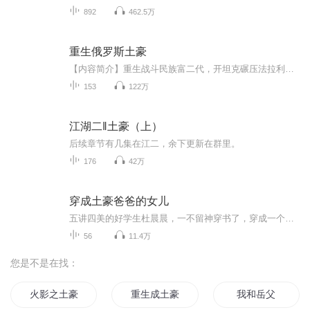
892
462.5万
重生俄罗斯土豪
【内容简介】重生战斗民族富二代，开坦克碾压法拉利，拿机枪扫兰博基尼，玩RPG火箭炮炸游艇，用火焰喷射器烧劳斯莱斯。 家里养北极熊做宠物，养老虎当坐骑，日子过得潇洒又自在。【作者/主播简介】作者：海鲜吃扇贝，网络小说作家。主播：瓦屋里居士【购买...
153
122万
江湖二‖土豪（上）
后续章节有几集在江二，余下更新在群里。
176
42万
穿成土豪爸爸的女儿
五讲四美的好学生杜晨晨，一不留神穿书了，穿成一个逃课抽烟飙车的不良少女凌笙，凌笙家还有个赫赫有名的大佬爸爸……本以为人生已经足够悲剧了，结婚……大佬爸爸：“你是谁？为什么在我女儿身体里？我女儿去哪了？快说！不说我找个道士弄死你！！”凌笙……这是什么破故事？刚穿越过来就翻车，这还怎么玩？！！ 欢乐沙雕文，苏苏苏……
56
11.4万
您是不是在找：
火影之土豪系统
重生成土豪
我和岳父