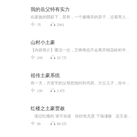
我的岳父特有实力
在家族的阴影下，苏和，一个被唾弃的弃子，过着寄人篱下的生活。命运的转折点出现在他与夏云裳的包办婚姻上——一位美艳却冷漠的女教师。校园的欺凌与家庭的冷遇，让他陷入了无尽的痛苦。直到一次晚会上，面对刘松对夏云裳的觊觎，苏和内心深处的怒火被点...
75
2941
山村小土豪
【内容简介】重活一次，王铮再也不会离开桃花岭村半步。他要躺在桃花岭村的西山坡，嚼着南河滩边的茅草根，数着天边飞过的大雁，守着祖祖辈辈留下来的荒岭山头，溜着狗，赶着鹅，守着老婆孩子热炕头，当个吃穿不愁，自在逍遥的小土豪。钱，不用太多，想要...
240
32.7万
祖传土豪系统
有一天，方觉宇的父母把他叫到书房。方父儿子，你今年也满20岁了，有些事是时候告诉你了！方觉宇什么事？您不会突然告诉我您是个富翁吧。方父一惊你都知道了？方觉宇卧槽？真的？我瞎说的。方父不过这不是重点，今天我要把我们家一代代传下来的传家宝交给你！从此方觉宇的生活出现了翻天覆地的变化。什么？你和我谈古董字画？你要王羲之的书法还是郑板桥的画作？哦，对了，梵高还送了我祖祖祖爷爷一幅画！你说为什么？因为他们的求学之路就是我的祖先们资助的！你要和我谈跑车？你是说兰博基尼，法拉利还是布加迪威...
130
2.4万
红楼之土豪贾赦
读过红楼的 谁不知道 你好色无度 下场凄惨 还又老又丑 怎么就穿成你了呢？ 哭——没用了 哼 既来之则安之 看我如何 玩转红楼 逆天改命 林妹妹呀——我是你家大舅舅哈 请注意： 一定不要睡觉时听 后面音乐太惊喜了 承受力弱的 请谨慎打开
96
89.3万