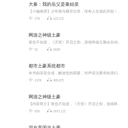
大秦：我的岳父是秦始皇
【小编推荐】少年驸马横空出世，传奇人生就此开始！作品简介：【飞卢小说网独家签约作品】蒙羽穿越大秦，成为蒙武的小儿子。刚穿越，蒙羽就发现，自己正在成亲，而对象则是一个九岁的小萝莉，秦王嬴政最为疼爱的公主，华阳公主赢元曼。于是乎，年仅十岁的...
278
123.2万
网游之神级土豪
谁也不知道，《天世》开启之初，游戏终端主脑会自动智能觉醒，完全拥有自主意识，并在第一时间就关闭了充值渠道。《天世》发展了十年，游戏币成为现实与虚拟唯一的流通货币。房间中，一个因为《天世》而落魄的富二代缓缓举枪对准自己的太阳穴...时间轮回，...
52
2639
都市土豪系统都市
本书由语音合成，解放您的双眼，对声音没要求的亲们欢迎收听，因为是语音合成，所以更新会比较快，每天有几十张，一本书完本，欢迎大家推荐新书，求好书，完本小说一天100章，没完本的更新到最新章节后一月一更。没事可以来我直播间听听歌，要加更什么的也可以来直播间和我说一下。主播群号：834474625----------------------------------------------------------------------------------------------...
1378
905.8万
网游之神级土豪
【内容简介】谁也不知道，《天世》开启之初，游戏终端主脑会自动智能觉醒，完全拥有自主意识，并在第一时间就关闭了充值渠道。《天世》发展了十年，游戏币成为现实与虚拟唯一的流通货币。房间中，一个因为《天世》而落魄的富二代缓缓举枪对准自己的太阳穴....
620
1872.1万
混在美国当土豪