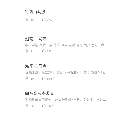
冲刺白马股
45
7.9万
越南-白马寺
票价详情 免费开放 适宜 全年 电话 暂无 简介 您好，我们现在来到的是河内历史最悠久的寺庙之一 ——白马寺。白马寺位于河内的老城区，您走进寺庙就能看见著名的白马雕塑，这匹威风的白马到底有什么神奇之处？就让我们一起去探索一下吧！据说，越南的李岱...
1
135
洛阳-白马寺
音频来源于链景旅行 地址 河南省洛阳市 票价描述 50元 开放时间 全年开放 每日07:30-19:00 乘车信息 暂无
10
55.6万
白马高考本硕谈
客观拆解高考统招、2+2/4+0国际本科、专升本、本升硕、直博择校干货，真实对比各大中外合作院校学费、挂科难度、毕业含金量，科普教育部留服认证避坑要点，专为400-500分中分段高三家庭提供务实升学规划。
65
2472