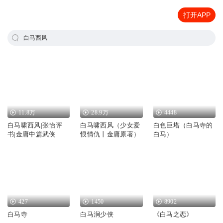
打开APP
白马西风
11.8万
28.9万
4448
白马啸西风|张怡评
白马啸西风（少女爱
白色巨塔（白马寺的
书|金庸中篇武侠
恨情仇丨金庸原著）
白马）
427
1450
8902
白马寺
白马涧少侠
《白马之恋》