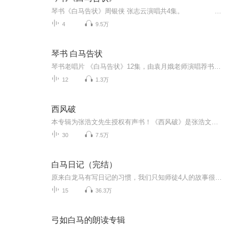
琴书《白马告状》周银侠 张志云演唱共4集。 更多张志云，牛崇光，刘汉飞大鼓书 琴书，扬琴戏，大鼓书，坠子，清音戏更新关注我哦 推荐书目·张栋宝琴书《张廷秀私访》 孙育和琴书《周锦龙投亲》 周银侠琴书《恩仇记》 免责声明 本主播提供的戏曲资源收集于互联网和朋友赠送，仅供欣赏，学习交流，如存在版权问题或侵犯您的利益请通知我们，将立即给予删除
4
9.5万
琴书 白马告状
琴书老唱片 《白马告状》12集，由袁月娥老师演唱荐书目·扬琴戏《金枪大北宋》等系列书目很多，上接《飞龙传》《刘金定下南唐》下接《三枪定南唐》《杨家将》《穆桂英大破天门阵》《呼杨合兵》《杨宗保征西》《十二寡妇征西》《穆桂英四下西凉》等推荐书目·，欢迎大家收听免责声明 本主播提供的戏曲资源收集于互联网和朋友赠送，仅供欣赏，学习交流，如存在版权问题或侵犯您的利益请通知我们，将立即给予删除推荐书目·更多琴书大鼓书，琴鼓联台等唱片，音频，视频戏曲大全内容请联系我们
12
1.3万
西风破
本专辑为张浩文先生授权有声书！《西风破》是张浩文先生继《绝秦书》之后又一力作，第三届世界华人作家笔会推荐小说！张浩文，海南师范大学教授，海南作家协会副主席。海南当前比较活跃的重要作家之一，部分作品已经引起了国外研究和批评者的注意。张浩文...
30
7.5万
白马日记（完结）
原来白龙马有写日记的习惯，我们只知师徒4人的故事很少有人关注到一直默默无闻的白龙马，白龙马的内心世界是怎样的呢？欢迎收听由沉云原著月满西楼播讲的轻松搞笑小说《白马日记》
15
36.3万
弓如白马的朗读专辑