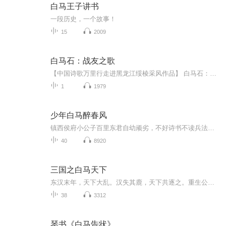
白马王子讲书
一段历史，一个故事！
15
2009
白马石：战友之歌
【中国诗歌万里行走进黑龙江绥棱采风作品】 白马石：战友之歌 洪烛 1. 白马石，东北抗联的秘密联络站 八十多年后，我又来这里寻找战友 接头暗号是田间的诗： “……一个义勇军 骑马走过他的家乡。 他回来： 敌人的头， 挂在铁枪上！” 战友啊，你听见我的呼唤吗？ 被诗人赞美过的孤胆英雄 后来怎么样了？是获得更多的战果 还是因为弹尽粮绝不幸身亡？ 他是否想得到：这么多年来 不断的有援军前来找他 我正是迟到的一个 也许已无法帮他做点什么 但我必须找到失联的战友。哪怕仅仅 为了通知他一声：“我们胜利了！” 在生者与死者之间 这仍然是一份最重要的情报 他如果不知道，就死不瞑目啊 我如果不能把捷报传递到烈士耳边 就不是一个称职的诗人 诗人，战争与和平的交通员 2. 我正走在他走过的路上 不，是我回到了自己忘却的战场 白山是我骑乘的白马 黑水是我力挺的长枪 一轮落日，已代替敌人的头颅 在枪尖上摇摇晃晃 诺敏河：嫩江支流 夕照之下，仿佛铁枪上的那一绺红缨 仍然在滴着昨天的血 如果我告诉你诺敏河又是 大名鼎鼎的呼兰河上源 你会怎么想？是否能感到 那是一部史诗在流淌 3. 只剩下一块饼干了，一半分给战友 另一半含在嘴里 只剩下两颗子弹了，一颗准备射向敌人 最后一颗留给自己 只剩下一个晚上了，前半夜站岗放哨 后半夜突围 明明知道此行凶多吉少 我还是要站好最后一班岗 即使会在天亮之前倒下 此时此刻，我像树木一样站得笔直 只剩下一条路了，不是死于敌人的子弹 就是死于自己的子弹 也许，还有别的选择？ 可那不属于我，不属于一个战士 如果说有什么遗憾的话，那就是见不着 明天的太阳了。我是没有明天的人 当然，太阳还是会照常升起 照耀着的，将是我光荣的尸体 这具尸体一定保持着冲锋的姿势 从生到死，我都习惯了以冲锋来反冲锋 只剩下最后一点时间了 可我还是那么相信自己 4. 在胜利日之前阵亡的的战友 使我加倍地心痛：他若是多坚持一会就好了 就能与我一起欢呼，一起解甲归田 可惜，胜利需要他流尽最后一滴血 他毫不迟疑就这么做了 在胜利日之前阵亡的的战友 使我加倍地心痛：我若是早来一会就好了 就能与他并肩战斗，为他包扎伤口 可惜，他因失去援助才孤军奋战 惟一的战友就是那匹汗血淋漓的战马 在胜利日之前阵亡的的战友 使我心痛了又痛。我甚至被这样的问题所纠缠： 死于胜利前夜，究竟算失败者 还是胜利者？我为他的不幸而遗憾 遥遥传来一声马嘶，似乎在替他诉说：他很幸福 所有为胜利立下不朽之功的人 都有权利为自己而骄傲 “他倒下了。阵地被敌人占领。” “不，他还在坚守着自己的尸首 尸首那么大小的一块阵地，一直没有失守。” “难怪，敌人用军刀切开他的肚子 发现胃里面只有棉絮和草根 要下意识地向他的尸体敬礼呢！” “即使敌人，也不得不佩服断粮那么久 仍拒绝投降的对手。在胜利日之前 他个人就已反败为胜……” 5. 我的战友没有军衔 可在敌人眼里，他永远是将军 敌人也不得不尊称他为将军 我的战友没有军衔 可在我眼里，他永远是将军 我很荣幸自己和一个将军成为战友 他是拿枪杆子的，我是拿笔杆子的 这不妨碍我们成为战友 谁叫我们置身于同一个战壕呢 他在胜利日之前战死，我在胜利日之后出生 这不妨碍我们成为战友 谁叫我们捍卫着同一个祖国呢 我的战友没有军衔，却是将军中的将军 我也想歌颂英雄而成为诗人中的诗人 他比任何诗人都能给我更大的力量 不，他也是诗人，以血写诗 血写的诗才配叫作史诗：他把最后一颗子弹 最后一个字，留给了自己…… 6. 在白山黑水之间，我没有找到阔别的战友 只找到战友骑过的白马 在林海雪原之间，我没有找到战友的骨头 只找到白马变成的石头 在白天黑夜之间，我没有找到战友的坟头 只找到一块无字的墓碑 在白纸黑字之间，我读到的所有诗篇 都不如眼前的这一块空白，更有内涵 别小瞧了这一块石头 它是一匹战马的遗骸 别小瞧了这一匹白马 它是一位英雄的坐骑 别小瞧了这一位无名的英雄 他身上有千万人的影子 别小瞧了这一块空白 它装得下千言万语，沧海桑田 7. 据地质学家考证：黑龙江绥棱的白马石 其实是天外飞来的陨石 至于它是从哪颗星球上飞来的 还得请教天文学家 天文学家回答不了的问题 只能交给诗人了 诗人才能想象得出那壮丽的画面： 这冰凉的顽石，曾经是一颗弹尽粮绝的流星 它用最后的一点力气，点着了自己 耀眼的光焰，怎么看怎么像一匹鬃毛飘拂的白马 明明是悲剧，可马背上的骑手 分明还在欢快地吹着口哨，不像是受难 不像是陨落，更像是凯旋 “……一个义勇军 骑马走过他的家乡。 他回来： 敌人的头， 挂在铁枪上！” 是的，他不是在流浪，而是在回家
1
1979
少年白马醉春风
镇西侯府小公子百里东君自幼顽劣，不好诗书不读兵法不学武艺，却独好酿酒，只因和年少时被害的好友叶云有过一个要成为“酒仙”的约定。但是他的命运却由不得他选择，最终他还是拜入了天下第一李长生的门下，开始学习武艺。并且在此过程中结识了红颜知己玥...
40
8920
三国之白马天下
东汉末年，天下大乱。汉失其鹿，天下共逐之。重生公孙瓒之子公孙续，率领白马义从争霸天下，铁骑纵横，势不可挡。
38
3312
琴书《白马告状》