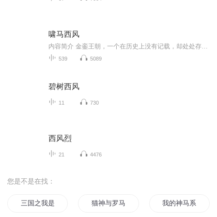
啸马西风
内容简介 金銮王朝，一个在历史上没有记载，却处处存在的王朝。述说着汉人与胡人的战争与爱情的故事。有人说，历史都有着惊人的相似之处，到底是不是这样呢？看看死废宅萧冉是怎么在这片王朝乐土书写自己的传奇吧。
539
5089
碧树西风
11
730
西风烈
21
4476
您是不是在找：
三国之我是马超
猫神与罗马
我的神马系统