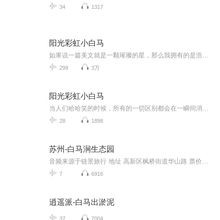
34
1317
阳光彩虹小白马
如果说一篇美文就是一颗璀璨的星，那么我拥有的是浩瀚银河。
299
3万
阳光彩虹小白马
当人们哈哈笑的时候，所有的一切区别都会在一瞬间消失！节目主题：大张伟幽默的清醒人生主播介绍：主播现在是新人一枚，难保叫来不会一夜成名！仰仗各位多多关照！！！主播寄语：既然走了这条路，每天的困难都会很多，失败是正常的，成功是偶然的，但是你...
28
1898
苏州-白马涧生态园
音频来源于链景旅行 地址 高新区枫桥街道华山路 票价描述 暂无 开放时间 全天 乘车信息 暂无
7
6916
逍遥派-白马出淤泥
37
7004