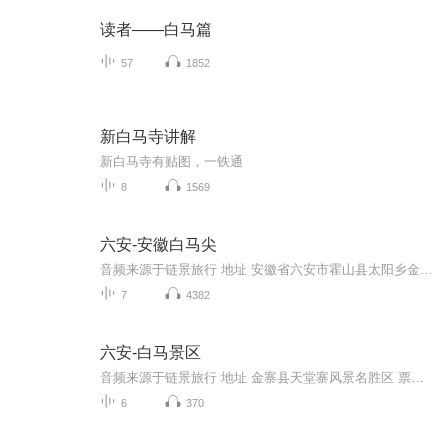
读者——白马篇
57
1852
新白马寺讲解
新白马寺有贴图，一铁通
8
1569
六安-安徽白马尖
音频来源于链景旅行 地址 安徽省六安市霍山县太阳乡金竹坪村 票价描述 所有报价以大别山主峰景区网站公布价格为准。 开放时间 （7：00——18：00） 乘车信息 上海、南京、阜阳、合肥：至霍山县城（或至六替高速霍山收费站下高速）---漫水河镇（S318)--陡沙...
7
4382
六安-白马景区
音频来源于链景旅行 地址 金寨县天堂寨风景名胜区 票价描述 暂无 开放时间 全天 乘车信息 暂无
6
370