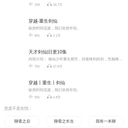
193
16.7万
穿越-重生剑仙
纵然时间流逝，我们依然年轻。
651
2.1万
天才剑仙|日更10集
内容介绍： 修仙少年重生都市，持最锋利的剑，凭巅峰的速度，穿墙、隐身、飞天，纵横都市！看天才剑仙降临花都，谱写出一段霸气的传奇旅程，众生膜拜，神鬼颤栗！作者： 枫吟紫辰，17k小说网作家。著有作品《神魔战场》《少年剑皇》《网游之剑帝》主播： 游海帆，有声小说主播，代表作品《超级兵王》...
752
27.8万
穿越丨重生丨剑仙
纵然时间流逝，我们依然年轻。
591
1.8万
您是不是在找：
聊斋之后
聊斋之长生
我有一本聊斋