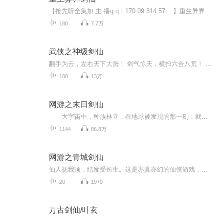
【抢先听全集加 主 播q q：170 09 314 57 】重生异界剑仙重生异界剑仙重生异界剑仙重生异界剑仙重生异界剑仙重生异界剑仙重生异界剑仙重生异界剑仙重生异界剑仙重生异界剑仙重生异界剑仙重生异界剑仙重生异界剑仙重生异界剑仙重生异界剑仙重生异界剑仙重生异界剑仙重生异界剑仙重生异界剑仙重生异界剑仙重生异界剑仙重生异界剑仙重生异界剑仙重生异界剑仙重生异界剑仙重生异界剑仙重生异界剑仙重生异界剑仙重生异界剑仙重生异界剑仙重生异界剑仙重生异界剑仙重生异界剑仙重生异界剑仙重生异...
180
7.7万
武侠之神级剑仙
翻手为云，左右天下大势！ 剑气惊天，横扫六合八荒！ 穿越诸天万界，以血淬剑，以骨筑阶，睥睨天下，成就神级剑仙！ 笑傲、秦时、风云、霹雳、仙剑…… 一百五十多万字，极品爽文，尽在武侠之神级剑仙.共五百二十四章.
100
13万
网游之末日剑仙
大宇宙中，种族林立，在地球被发现的那一刻，就注定了其他种族的入侵。为了生存，地球意志觉醒，重生十年的许峰，在这一场似游戏，似末日的世界，开始了一副波澜壮阔的求生之旅。
1144
86.8万
网游之青城剑仙
仙人抚我顶，结发受长生。这是亦真亦幻的仙侠游戏，一个青城弟子在彼岸的世界中仗剑前行的故事。没有重生，有的是勇气和智慧的碰撞；没有先知，有的是技术与谋略的相交。
20
1970
万古剑仙/叶玄