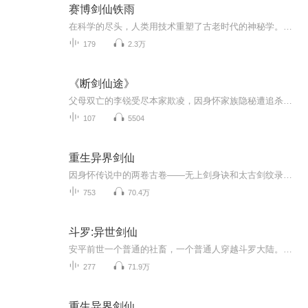
赛博剑仙铁雨
在科学的尽头，人类用技术重塑了古老时代的神秘学。新世界的练气士和刀客们游荡在都市与废墟中，用人造飞剑与核聚变金丹延续无尽的战争。 赛博剑仙铁雨
179
2.3万
《断剑仙途》
父母双亡的李锐受尽本家欺凌，因身怀家族隐秘遭追杀，亡命天涯时偶得仙缘。在这弱肉强食的修真界，他持一柄残破断剑，闯秘境、破阴谋，与红颜穆婷婷共历生死。当魔族浩劫席卷天地，昔日的流浪少年剑指苍穹："以我凡骨，斩尽魑魅！"一段从蝼蚁到传奇的热血...
107
5504
重生异界剑仙
因身怀传说中的两卷古卷——无上剑身诀和太古剑纹录，剑修士界的第一剑神江傲枫遭到最好的兄弟陷害，最终身死。然而，他的神魂却附体到与他同名同姓，刚刚死去的少年身上。就此，凭借着无上剑身诀、太古剑纹录，江傲枫走上了一条崭新的剑修之路！
753
70.4万
斗罗:异世剑仙
安平前世一个普通的社畜，一个普通人穿越斗罗大陆。没有金手指的安平该如何在斗罗大陆改变自己的命运？祖上无人拥有魂力，变异出了三级魂力的长剑！没有什么太大的志向的安平，只希望自己生活的世界能变得更加美好。Ps:武魂殿立场
277
71.9万
重生异界剑仙