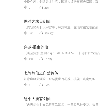
小说介绍：剑道天才叶玄，因遭人嫉妒被挖去双眼，毁掉丹田。然破而后立，叶玄另辟蹊径修炼剑道，终问鼎剑道至尊。...【收听须知】1、《万古剑仙》叶玄2、由于音频节目更新的比较慢，如想快速阅读小说文字版的全部章节，请在微信中搜索公/众/号【毛毛虫文学...
2
215
网游之末日剑仙
【内容简介】大宇宙中，种族林立，在地球被发现的那一刻，就注定了其他种族的入侵。为了生存，地球意志觉醒，重生十年的许峰，在这一场似游戏，似末日的世界，开始了一副波澜壮阔的求生之旅。【作者/主播简介】作者：头发掉了，网络小说作家。主播：卓月一...
484
389.9万
穿越-重生剑仙
【听全集加 主 播q q：170 09 314 57 】聆听听书出品穿越-重生剑仙穿越-重生剑仙穿越-重生剑仙穿越-重生剑仙穿越-重生剑仙穿越-重生剑仙穿越-重生剑仙穿越-重生剑仙穿越-重生剑仙穿越-重生剑仙穿越-重生剑仙穿越-重生剑仙穿越-重生剑仙穿越-重生剑仙穿越-重生剑仙穿越-重生剑仙穿越-重生剑仙穿越-重生剑仙穿越-重生剑仙穿越-重生剑仙穿越-重生剑仙穿越-重生剑仙穿越-重生剑仙穿越-重生剑仙穿越-重生剑仙穿越-重生剑仙穿越-重生剑仙穿越-重生剑仙穿越-重生剑仙...
237
10.3万
七阵剑仙之白楚伶传
江湖幽幽天涯险，金睛贯世百花残。桃花三点定乾坤，几度春秋起波澜？北宋虽富，却兵弱重文，四面烽烟！前线震西夏，孤身闯唐门……金睛剑仙：白楚伶原创作者：哕yue欢迎大家收听
1
1722
这个大唐有剑仙
【内容简介】春风得意马蹄疾，一日看尽长安花。昔日蹉跎不足恼，这个大唐有剑仙。【作者/主播简介】作者：余烬似火，网络小说作家。主播：纵横四海【购买须知】1、本作品为付费有声书，前52集为免费试听，购买成功后，即可收听，可下载重复收听。2、版权归...