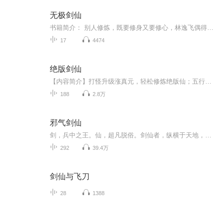
无极剑仙
书籍简介： 别人修炼，既要修身又要修心，林逸飞偶得神诀，却是不必修心，怎奈不懂修炼的他竟自爆金丹，以致修炼出错！然而，机缘巧合下，却让他修成了逆天法诀，从此天道漫漫，虽千万人吾往矣！仇人很强大？笑话，我弹指可灭！炼丹炼器很难？胡说，那不就是吃饭喝水么！敢动我的女人，那就让你形神俱灭！凭借着变异的苍穹诀和苍穹剑，林逸飞就敢傲笑苍穹！
17
4474
绝版剑仙
【内容简介】打怪升级涨真元，轻松修炼绝版仙；五行天劫如浮云，狂剑纵横为红颜！刘天易选了一款上线一级，修真送到大乘的修仙游戏，刚刚创建角色，却是意外穿越到了一个奇异的修仙世界，并且拥有了游戏中角色的一些属性与技能，成为了一名一级的绝版大乘...
188
2.8万
邪气剑仙
剑，兵中之王。仙，超凡脱俗。剑仙者，纵横于天地，以剑入道，以剑为尊。一个冒牌的剑仙，你有没有见过？
292
39.4万
剑仙与飞刀
28
1388