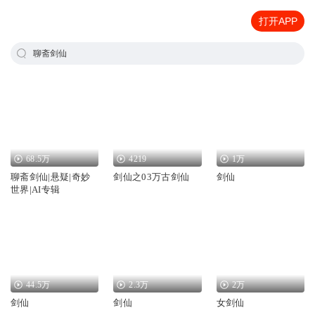
打开APP
聊斋剑仙
68.5万
4219
1万
聊斋剑仙|悬疑|奇妙
剑仙之03万古剑仙
剑仙
世界|AI专辑
44.5万
2.3万
2万
剑仙
剑仙
女剑仙