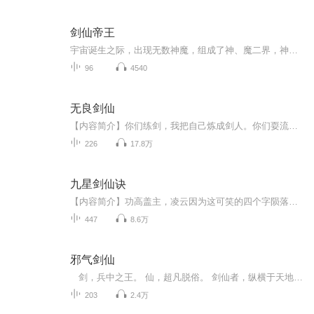
剑仙帝王
宇宙诞生之际，出现无数神魔，组成了神、魔二界，神魔之间天生修炼理念不同，神为创造，而魔为掠夺、毁灭。 神魔矛盾不可调和。 终于一日，魔界至强者剑帝联合一批至强者，灵帝和无情、忘情、绝情、灭情四大魔尊，以及无数魔界强者，跨越星河，与神界...
96
4540
无良剑仙
【内容简介】你们练剑，我把自己炼成剑人。你们耍流氓，我比你们更无良。别人眼中的废物，却是剑修天才，越阶杀人，毫无压力。一个混乱修真界，造就一位无良剑仙，亿万剑修，为之疯狂。【作者/主播】作者：王少少，网络小说作家。主播：视纪印象丶映月湖-...
226
17.8万
九星剑仙诀
【内容简介】功高盖主，凌云因为这可笑的四个字陨落。重生未死，凌云这一世要为自己而战！重修为神，脚踩乾坤，看凌云战神如何傲世凌云！【作者/主播】作者：苦酒，网络小说作家。主播：华风五【购买须知】1、本作品为付费有声书，前100集为免费试听，购买...
447
8.6万
邪气剑仙
剑，兵中之王。 仙，超凡脱俗。 剑仙者，纵横于天地，以剑入道，以剑为尊。 一个冒牌的剑仙，你有没有见过？
203
2.4万