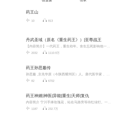
强逆袭
传承
药王山
10
813
丹武圣域（原名《重生药王》）|至尊战王
【内容简介】一代药王，重生幼年。舍生忘死影响他一生的恋人，战死沙场的好义气兄弟，世人皆惧魔道红颜，昔日故人不断出现在身侧。他只有一个目标，这一生绝不留遗憾。这一世斩天骄，灭仇敌……狂时饮尽江湖酒，困时红颜多缠身！最强的丹道，无双的药法，...
2032
1110.9万
药王孙思邈传
孙思邈 ,京兆华原（今陕西耀州区）人。唐代医学家 、道士，中医医德规范和大医精诚的制定人。孙思邈在数十年的临床实践中，编著成《备急千金要方》和《千金翼方》，反映了唐初医学的发展水平。晚年还主持完成了世界上第一部国家药典《唐新本草》。孙思邈将...
82
6702
药王神婿|神医|异能|重生|天师|复仇
内容简介 宁川手捧玫瑰花，站在马路旁等待红绿灯。一声巨响传出，宁川直接被撞飞七八米，重重倒在血泊中。重生归来，不仅拥有绝世医术和异能，还拥有一个如花似玉的老婆，且看他如何遨游都市。作者：白灼虾主播简介 制作人：小青菜_嫣然有声喜马拉雅全能人...
1187
232.7万