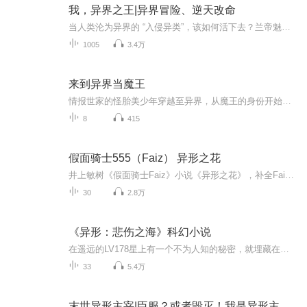
我，异界之王|异界冒险、逆天改命
当人类沦为异界的 “入侵异类”，该如何活下去？兰帝魅晨笔下的《我，异界之王》告诉你答案！这里有奇异诡谲的异界生物，有酣畅淋漓的种族对战，更有主角从无名之辈成长为异界霸主的热血轨迹。点开试听，即刻沉浸式体验人类在异界的生存之战，订阅追更，见...
1005
3.4万
来到异界当魔王
情报世家的怪胎美少年穿越至异界，从魔王的身份开始生活魔王大人，放着等我来！魔界会被你打穿的！路西法总是这么阻止着魔王活动筋骨好吧，既然魔界不适合，那么魔王大人就上来凡界晃荡注意事项：虽然魔王长得很漂亮，但各位人类请注意，只能远观而不能亵玩焉敲黑板魔王是坏人？不不不，魔王也可以是救世主...
8
415
假面骑士555（Faiz） 异形之花
井上敏树《假面骑士Faiz》小说《异形之花》，补全Faiz更多设定与世界观。 PS: 虽然为同一编剧所写，但仍建议将TV与小说当作平行世界看待。
30
2.8万
《异形：悲伤之海》科幻小说
在遥远的LV178星上有一个不为人知的秘密，就埋藏在那片被称作“悲伤之海”的黑色沙子深处。当德克尔跟随一队雇佣兵去调查LV178星上一处古老的挖掘点时，他发现了维兰德-汤谷公司不惜一切代价想要得到的东西——异形。在与异形交战中，德克尔发现自己竟然能与异形产生心灵感应。原来，几百年前，他的先人艾伦•雷普利曾经跟异形血战过，她跟异形建立的某种联结通过基因世代相传。异形发誓要向毁灭者艾伦•雷普利复仇，而现在，它们将满腔怒火转向雷普利的后代德克尔，他能否带领队友们顺利逃出生天？
33
5.4万
末世异形主宰|臣服？或者毁灭！我是异形主宰，我为恐惧代言！|多人有声剧