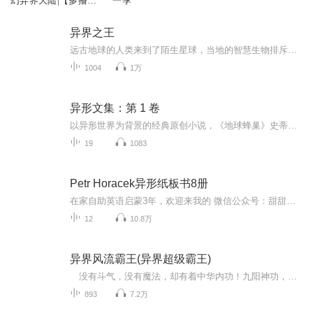
幻异界大陆|【多播】
一季
热血爽文
异界之王
远古地球的人类来到了陌生星球，当地的智慧生物排斥地球生物，从此开启了战争，人类有了地位！
1004
1万
异形文集：第 1 卷
以异形世界为背景的经典原创小说，《地球蜂巢》史蒂夫·佩里，史蒂夫·佩里的《梦魇庇护》和 ·佩里的《女性战争》史蒂夫·佩里和斯蒂芬妮 为特色。地球蜂巢：威尔克斯是一名星际战士，有一个近乎致命的缺陷：他有一颗心。 比莉还是个孩子，是一个遥远的殖...
19
1083
Petr Horacek异形纸板书8册
在家自助英语启蒙3年，欢迎来我的 微信公众号：甜甜和我的记事本 一起交流。
12
10.8万
异界风流霸王(异界超级霸王)
没有斗气，没有魔法，却有着中华内功！九阳神功，将神做马来骑！ 穿越来到异界做皇帝也在乎。却立志做个风流霸王！没有敌手。侮辱华夏之人者下场，生不如死。 幽默诙谐爽快，这是某位牲口对本书的评价！ 一位性格极尽霸道，人品特别光辉的秦辉...
893
7.2万