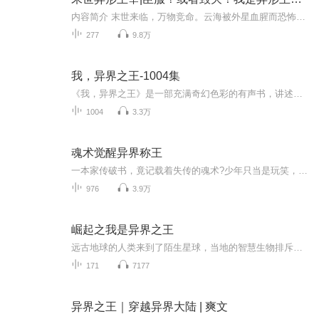
内容简介 末世来临，万物竞命。云海被外星血腥而恐怖的异形寄生，幸运融合地异形之母成就主宰，统率亿万异形大军，踏上血腥的杀戮征途。变异生物，嗜血虫子，生化怪物，异族威胁，末世黑暗的人性……成为食物？还是宿主？臣服？或者毁灭！我是异形主宰，...
277
9.8万
我，异界之王-1004集
《我，异界之王》是一部充满奇幻色彩的有声书，讲述了一个普通人意外穿越到异界，并在那里逐渐成长为一位强大王者的冒险故事。在这个神秘的世界中，主角将面对各种奇异生物、强大的敌人以及错综复杂的势力斗争。专辑简介：欢迎来到《我，异界之王》的世界...
1004
3.3万
魂术觉醒异界称王
一本家传破书，竟记载着失传的魂术?少年只当是玩笑，随手修炼，不料一朝穿越，坠入强者为尊、弱肉强食的异界。在这里，灵力为尊，他却身怀诡谲魂术，初时被视为废柴，受尽欺凌。直到生死关头，他魂力初醒，驭兽魂为兵。且看少年如何以魂证道，在这异界掀起...
976
3.9万
崛起之我是异界之王
远古地球的人类来到了陌生星球，当地的智慧生物排斥地球生物，从此开启了战争，人类有了地位
171
7177
异界之王｜穿越异界大陆 | 爽文