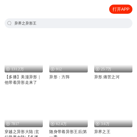
打开APP
异界之异形王
131.2万
912
25.7万
【多播】美漫异形｜
异形：方阵
异形.痛苦之河
他带着异形走来了
7817
62.4万
3.6万
穿越之异形大陆 |玄
随身带着异形王后|第
异界之王