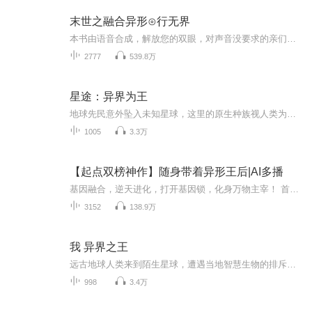
末世之融合异形⊙行无界
本书由语音合成，解放您的双眼，对声音没要求的亲们欢迎收听，因为是语音合成，所以更新会比较快，每天有几十张，一本书完本，欢迎大家推荐新书，求好书，完本小说一天100章，没完本的更新到最新章节后一月一更。没事可以来我直播间听听歌，要加更什么的也可以来直播间和我说一下。 -------------------------------------------------------------------------------------------------------------------- 末世来临，万物竞命。云海被外星血腥而恐怖的异形寄生，幸运融合地异形之母成就主宰，统率亿万异形大军，踏上血腥的杀戮征途。变异生物，嗜血虫子，生化怪物，异族威胁，末世黑暗的人性……成为食物？还是宿主？臣服？或者毁灭！我是异形主宰，我为恐惧代言！......
2777
539.8万
星途：异界为王
地球先民意外坠入未知星球，这里的原生种族视人类为蝼蚁！当排斥化作屠刀，当生存沦为奢望，人类战士觉醒潜力，以鲜血铺就霸业，这场星际拓荒战，究竟谁能笑到最后？
1005
3.3万
【起点双榜神作】随身带着异形王后|AI多播
基因融合，逆天进化，打开基因锁，化身万物主宰！ 首发200集，专辑发布当天起14天内，日更新 10 集，14天后，不定期丧心病狂爆更！ 每天早上6点30更新。遇听友打赏即送上5集音频的冠名权！主播账号下其他专辑推荐 ：《天王殿-都市傲婿战神》、《天降医仙》...
3152
138.9万
我 异界之王
远古地球人类来到陌生星球，遭遇当地智慧生物的排斥，战争一触即发。人类凭借智慧与强大的手段，一步步征服异界，最终成为异界的王者。
998
3.4万