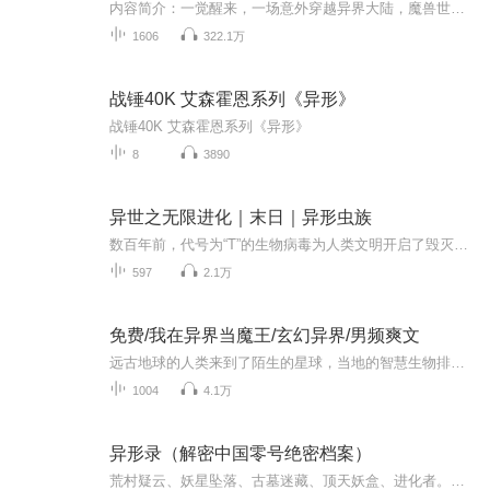
内容简介：一觉醒来，一场意外穿越异界大陆，魔兽世界，两个身份，记忆融合杀出重围，逆天改命，循序渐进看男主一步步成长，成就异界之王
1606
322.1万
战锤40K 艾森霍恩系列《异形》
战锤40K 艾森霍恩系列《异形》
8
3890
异世之无限进化｜末日｜异形虫族
数百年前，代号为“T”的生物病毒为人类文明开启了毁灭之门，吹响了末日的号角。末日之门就此开启，无数强悍并且狡猾的生物开始肆虐地球，人类生存岌岌可危！自此，地球也正式告别第五纪元——“人类文明纪元”，进入了第六纪元——“混乱纪元”。而这，正...
597
2.1万
免费/我在异界当魔王/玄幻异界/男频爽文
远古地球的人类来到了陌生的星球，当地的智慧生物排斥地球生物，从此开启了战争！心潮澎湃，无限幻想，迎风挥击千层浪，少年不败热血！
1004
4.1万
异形录（解密中国零号绝密档案）
荒村疑云、妖星坠落、古墓迷藏、顶天妖盒、进化者。惊险刺激尽在本书。