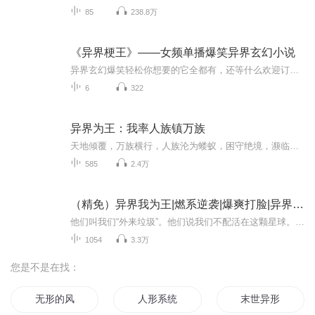
85
238.8万
《异界梗王》——女频单播爆笑异界玄幻小说
异界玄幻爆笑轻松你想要的它全都有，还等什么欢迎订阅内容简介：一名士兵能量体突然报道：“报告副舰长，我们舰艇的核心被人偷了！”刚刚说完，一道恐怖余音隔空传来:“打工是不可能打工的。”“外星人算什么？”一艘普通的民用级飞船在光幕中飞快掠过，并...
6
322
异界为王：我率人族镇万族
天地倾覆，万族横行，人族沦为蝼蚁，困守绝境，濒临覆灭。来自地球的平凡旅人，意外降临这片残酷异界。无逆天外挂，唯一身铁血武道，一颗不屈之心。他于废墟起身，于绝望拔剑，收拢残部，砥砺人族血气。战凶兽，伐异族，踏碎万族枷锁，横扫九天寰宇。以我...
585
2.4万
（精免）异界我为王|燃系逆袭|爆爽打脸|异界称霸
他们叫我们“外来垃圾”。他们说我们不配活在这颗星球。后来——整个星球都在颤抖着尊我为王。远古地球的人类意外穿越到陌生异星。当地种族视他们为低等生物，驱逐、猎杀、奴役。但他们不知道——这些来自古地球的人类，体内流淌的是战神之血。一场跨越种...
1054
3.3万
您是不是在找：
无形的风
人形系统
末世异形