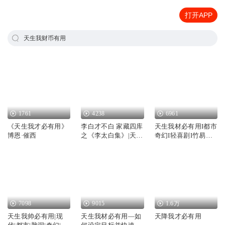
打开APP
天生我财币有用
1761
4238
6961
《天生我才必有用》
李白才不白 家藏四库
天生我材必有用I都市
博恩·催西
之《李太白集》|天生
奇幻I轻喜剧I竹易授
我材必有用
权
7098
9015
1.6万
天生我帅必有用|现
天生我材必有用—如
天降我才必有用