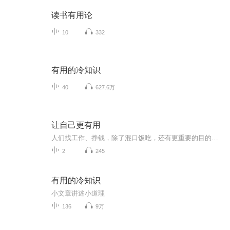
读书有用论
10
332
有用的冷知识
40
627.6万
让自己更有用
人们找工作、挣钱，除了混口饭吃，还有更重要的目的。美好的人生来自于你在生活中培养了怎样的自己，除了父母给你的面孔，除了所学的那点知识，剩下的，问问自己，还能把哪一件事情做的更好吗？如果没有做到，那你就不要抱怨命运，你的人生还没有开始，你...
2
245
有用的冷知识
小文章讲述小道理
136
9万