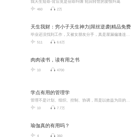
我天生短命-背后竟是宿命纠缠 轮回转世的爱恨纠葛
460
2万
天生我财：穷小子天生神力|屌丝逆袭|精品免费
毕业还没找到工作，又被女朋友分手，真是屋漏偏逢连夜雨，妥妥的屌丝逆袭的剧本哈，看我穷小子英雄救美，开启人生第二副本
511
6.6万
肉肉读书，读有用之书
10
4700
学点有用的管理学
管理不是计划、组织、控制、协调，而是以效益为目的解决供需问题；以关键点落实为核心建立追溯机制；以机制为保障实现循环创新。管理的这三个特点是承上启下、相互关联的，共同构成了管理的内涵。
10
7.7万
瑜伽真的有用吗？
4
360