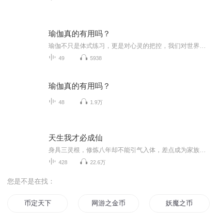
瑜伽真的有用吗？
瑜伽不只是体式练习，更是对心灵的把控，我们对世界错误的认知，而让不好的念头产生，从而让不好的气流入左右二脉，与中脉左右缠绕而形成阻塞点，这是我们衰老或死亡的原因，瑜伽可以帮我们更好的气入中脉，而产生更智慧的业气来改变我们的身体或心灵，让...
49
5938
瑜伽真的有用吗？
48
1.9万
天生我才必成仙
身具三灵根，修炼八年却不能引气入体，差点成为家族利益的牺牲品；直到那一天一个光团的出现，照亮了她的成仙之路；从此，无论多少磨难，都挡不住她成仙的脚步……
428
22.6万
您是不是在找：
币定天下
网游之金币为真
妖魔之币