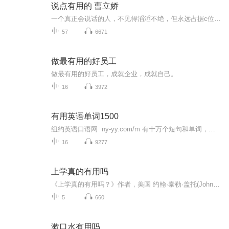
说点有用的 曹立娇
一个真正会说话的人，不见得滔滔不绝，但永远占据c位。一个会说话的人，一定是一个会思考的人，一定是一个尊重人的人，一定是一个情商高的人，一定是一个深谙人性的人，一定是个善良的人，一定是一个温暖的人。 谨以此书送给每一个善良的，温暖着这个时代...
57
6671
做最有用的好员工
做最有用的好员工，成就企业，成就自己。
16
3972
有用英语单词1500
纽约英语口语网 ny-yy.com/m 有十万个短句和单词，全部由美国播音员朗读，发音清晰纯正。请反复按声音按钮，就像对面的播音员教你一样，认真模仿每一句。记在脑子里才达到学习目的。学习后，您的英语就会脱口而出，可以与美国人自由交流。...
16
9277
上学真的有用吗
《上学真的有用吗？》作者，美国 约翰·泰勒·盖托(John Taylor Gatto) (1935-- ? )
5
660
漱口水有用吗