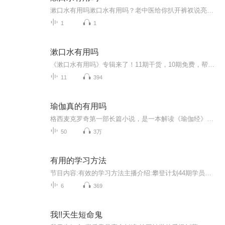
漱口水有用吗漱口水有用吗？老中医给你扒开裤衩说亮话 当代年轻人刷牙像在给瓷砖美缝，三分钟搞定还要用漱口水找补。这玩意儿到底是不是智商税？今天咱们就用老祖宗的智慧，把这瓶绿油油的液体扒个底朝天。 先说结论：漱口水就像你吃火锅配的凉茶，...
1
1
漱口水有用吗
《漱口水有用吗》专辑来了！11期干货，10期免费，帮你搞懂漱口水那些事儿。免费期标题系统到让你怀疑人生，付费期《漱口水有用吗》更是深度解析，10篇系统文章组合拳，让你彻底开窍。中医爱好者、健康管理师为你倾情分享，拒绝花里胡哨，只讲干货，让你少...
11
394
瑜伽真的有用吗
格西麦克罗奇第一部长篇小说，是一本解读《瑜伽经》的长篇小说，由格西麦克罗奇创作。
50
3万
有用的学习方法
节目内容:有效的学习方法主播介绍:攀登计划44期学员，喜马资深听众适合人群:希望学到好的学习方法你将收获:对学习效果有提升
6
369
我!!天生短命鬼