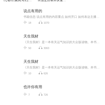
代|都市|脑洞|奇幻|AI
何设定目标并快速实
专辑
现它|博恩崔西
说点有用的
书籍信息:说点有用的内容重点:如何开口 如何表达主播介绍:推荐人群:社恐的应急小抄
18
1070
天生我材
《天生我材》是一本有关运气知识的大众版读物。本书说了一些好运气、坏运气事件。作者认为，人的运气受先天、后天两方面操弄。先天条件出生时即铭印定型，后天自然地理、人文环境等因素与它契合度高，个人努力成本就低，获得回报就多。反之不然。 书中剖析...
50
3063
天生我材
《天生我材》是一本有关运气知识的大众版读物。本书说了一些好运气、坏运气事件。作者认为，人的运气受先天、后天两方面操弄。先天条件出生时即铭印定型，后天自然地理、人文环境等因素与它契合度高，个人努力成本就低，获得回报就多。反之不然。 书中剖析...
10
626
也许你有用
7
726