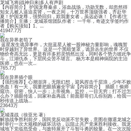
龙城飞将|战神归来|多人有声剧
【内容简介】 护国龙尊秦卓，浴血战场，功勋无数，却忽然得
知女儿被人逼迫卖肾，一夜之间，十万世界顶级强者，齐赴华
夏！护国龙尊，强势回归，欺我妻女者，虽远必诛！【作者/主
播简介】主播： 龙城茶馆团队作者： 一千年，奇迹文学签约作
者【购买须知】1、...
419
47.7万
我在异界老苟了
蓝星发生诡异事件，大批蓝星人被一股神秘力量影响，魂魄暂
时穿越到了异世界。 这是一个黑暗笼罩，诡异丛生的世界 不仅
物价奇高无比，更是有许多邪灵悄然出没，同时各个势力彼此争
斗，江湖仇杀，下层民众苦不堪言。 杨方本是精神病院的主治
医师，也在一次...
76
5.7万
我在异界插个眼
【强烈推荐】心潮澎湃，无限幻想，迎风挥击千层浪，少年不败
热血！有一天，我要把眼插遍全宇宙【内容简介】 插眼！偷师
窥功、窃密，快人一步；上帝视角、监控，一目无穷；打不过怎
么办？插眼传送，回家补血再战！前面那哥们儿你别跑，给我一
秒传送上战场...
236
43万
龙城谍战（徐亚光 著）
解放战争胜利前夕，国民党反动派不甘失败，意图在撤退龙城之
时举行一次大规模的破坏活动，以阻止共产党来胜利接收。我龙
城地下党临危受命，与敌特展开了斗智斗勇的较量。在一次次险