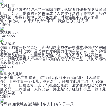
龙城往事
孤儿伊箩忽然继承了一家咖啡馆，这家咖啡馆开在龙城警局
门口。某天，倒霉的伊箩被做成了人肉炸弹送进了警察局。号称
龙城第一警探的莫樽击毙罪犯之后，对着惶惶不安的伊箩说
道：“你放心，如果炸弹拆除不了，我会把你丢进海里。
14
607
龙城风云录
148
5366
九龙城寨
创造了独树一帜的风格，彻头彻尾变成代表香港本地创作的民间
文化。以黑社会武打及某种程度的暴力作为主要元素，中间穿插
着无厘头的笑话，也因受到家喻户晓。历久不衰的传统武侠题
材，影响侠者奇人奸雄和懂武功的古惑仔共济一堂！共同缔造出
无数快意恩仇的...
12
1.8万
重生决战龙城
日更5集，不定期爆更！订阅可以收到更新提醒哦~ 【内容简
介】 山里住着一个孤儿，没有名字，只知道他叫二狗，初遇像
个傻子，下山后回复正常，与张寡妇相恋，后来张寡妇被恶霸辱
虐之死，二狗独自一人闯龙城，路上结识了红姐和小黑，救了龙
城姐妹花，在...
12
568
异界追凶|龙城茶馆演播【多人】|奇闻异事录