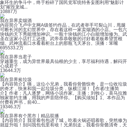
象环生的争斗中，终于粉碎了国民党军统特务妄图利用“魅影计
划”摧毁龙城...
108
87万
我在异界卖烟酒
内容简介飞卢中文网A级签约作品，在武者举手可裂山川，甩腿
可断长河的玄幻世界中，存在着这样一家卖烟酒的小店。一包六
块钱的天下秀能增加神识。一瓶十块钱的江小白能增加修为。武
圣在这家小店打工还债。武帝恭恭敬敬的讨好着老板希望赏根
烟。武神流着口水看着柜台上的那瓶飞天茅台。演播：笨嘴
695
533.2万
我在异界当君子
穿越重生，成为异世界最具仙根的少主，享尽福利待遇，解闷开
心成君子
1364
4.3万
我在异界捡垃圾
【内容简介】咦，这位小兄弟，我看你骨骼惊奇，是一位收垃圾
的奇才，快来和我一起垃圾分类，纵横江湖！【作者/主播简
介】作者：凡人逐梦，网络小说作家。主播：刘牧心，喜马拉雅
独家签约主播，用我的声音陪伴你。【购买须知】1、本作品为
付费有声书，前40...
193
46.3万
我在异界有个黑市丨精品双播
【内容简介】我背着包包进了城，吃着火锅还唱着歌，突然修为
就提升啦！别问我包包里有啥！兄弟别走，我看你骨骼清奇，天