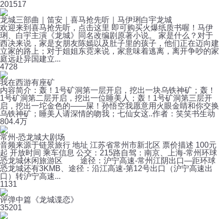
20
1517
龙城三部曲｜笛安｜喜马抢先听｜马伊琍白宇龙城
欢迎来到喜马抢先听，点击这里 即可购买火爆纸质书喔！马伊
琍、白宇主演《龙城》同名改编剧原著小说。 家是什么？对于
西决来说，家是女朋友陈嫣以及肚子里的孩子，他们正在迈向建
立家的路上；对于姐姐东霓来说，家意味着逃离，离开争吵的家
庭远赴异国建立...
4
728
我在西游有座矿
内容简介：轰！1号矿洞第一层开启，挖出一块乌铁神矿；轰！
1号矿洞第二层开启，挖出一位睡美人；轰！1号矿洞第三层开
启，挖出一坨金色的——屎！孙悟空我愿意用火眼金睛和你交换
乌铁神矿；睡美人请深情的吻我；七仙女这..作者：笑笑书生动
80
4.4万
常州-恐龙城大剧场
音频来源于链景旅行 地址 江苏省常州市新北区 票价描述 100元
起 开放时间 乘车信息 公交：215路自驾：南京、上海-常州环球
恐龙城休闲旅游区 途径：沪宁高速-常州江阴出口—距环球
恐龙城还有3KMB、途径：沿江高速-第12号出口（沪宁高速出
口）转沪宁高速...
1
131
评弹中篇《龙城谍恋》
3
5201