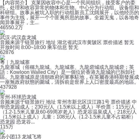
【内容简介】 克莱因收容中心是一个民间组织，接受客户的委
托，处理和收容异常的物体和生物。中心分为行动组、设备组和
科研组。故事从被坑入职的行动组新员工沈阔展开，以他经历的
事件为主线，展开一个个匪夷所思的故事。全篇无鬼，以各地奇
闻异事展开，主...
465
50.2万
武汉-武汉盘龙城
音频来源于链景旅行 地址 湖北省武汉市黄陂区 票价描述 暂无
开放时间 8:00~18:00 乘车信息 暂无
6
2876
粵｜九龍城寨
九龍寨城（俗稱九龍城、九龍城寨、九龍砦城或九龍城砦；英
語：Kowloon Walled City）是一個位於香港九龍城的已拆卸社
區。九龍寨城原是清朝政府的軍事駐地，在英屬香港時期發展成
一座無政府狀態的圍城，清拆前是世界上人口密度最高的地區。
43
7928
常州-环球恐龙城
音频来源于链景旅行 地址 常州市新北区汉江路1号 票价描述 中
华恐龙园成人：230元/人（1.5米以上成人）半价票：115元/人
（1.2-1.5米儿童及60-69周岁老人）恐龙谷温泉成人：218元/人
（1.5米以上成人）儿童：108元/人（1.2-1.5米儿童不占箱柜）
恐龙园 恐龙谷...
11
5万
汤小团13 龙城飞将