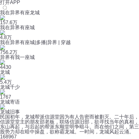
打开APP
我在异界有座龙城
157.6万
我在异界有座城
4.8万
我在异界有座城|多播|异界 | 穿越
756.2万
异界有我一座城
4430
龙城
5.4万
龙城千少
1767
龙城寄语
龙城旧事
民国初年，龙城帮派信源堂因为有人告密而被剿灭。二十年后，
信源堂堂主的朋友邵老板，联络信源旧部，欲寻找当年的真相，
东山再起，与后起的帮派东顺堂明争暗斗。而在他们之间，第三
股势力却在暗中操盘，欲称霸龙城。一时间，龙城风起云涌。
16
8967