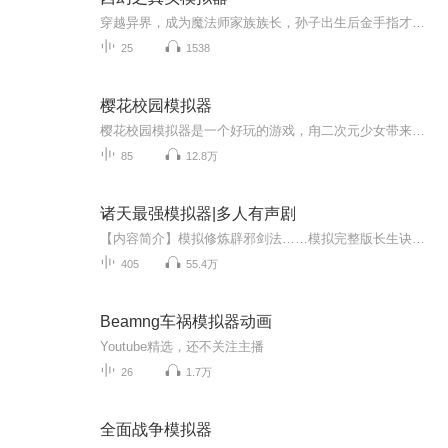
穿越异界，成为魔法师家族族长，孙子出生后金手指才到账，且看主角如何升级变强。。。。
25
1538
樱花校园模拟器
樱花校园模拟器是一个好玩的游戏，甪二次元少女带来的生活故事。
85
12.8万
诸天最强模拟器|多人有声剧
【内容简介】模拟修炼辟邪剑法……模拟完整版长生诀修炼方法……模拟以力证道…………模拟…………穿越异界，命如草芥，好在能穿梭万界，还有修炼模拟器。只要有足够的气运，诸天万界，无尽力量尽可随手掌握。【作者/主播简介】作者： 冬雪华阳，知名网络...
405
55.4万
Beamng车祸模拟器动画
Youtube精选，还不关注主播
26
1.7万
全面战争模拟器