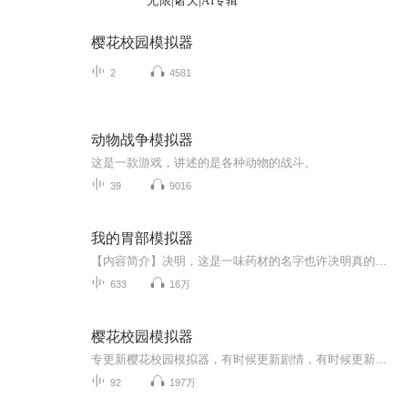
无限|诸天|AI专辑
樱花校园模拟器
2
4581
动物战争模拟器
这是一款游戏，讲述的是各种动物的战斗。
39
9016
我的胃部模拟器
【内容简介】决明，这是一味药材的名字也许决明真的人如其名，足够幸运胃病将死，枯木逢春“可我的肚子里为什么会衍化出一个世界？”它满目疮痍，残破不堪，生机尽绝，一切都要从头开始“它和我一样，置死地而后生。”“从今天起，这不仅是我的身体，也是...
633
16万
樱花校园模拟器
专更新樱花校园模拟器，有时候更新剧情，有时候更新生活，希望大家能够喜欢哦，是搬运的，是搬运的，是搬运的，重要的事情说三遍
92
197万