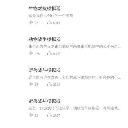
生物对抗模拟器
这是我自己创作的一个游戏
62
5013
动物战争模拟器
来自西方的火龙来自地狱的恶魔来自电影中的金刚来自远古的恐龙在这里他们可以随时随地的战斗你就是这里的上帝大家可以将自己喜欢的评论写下来，我会一一回复的。
478
6.7万
野兽战斗模拟器
这里面有许多野兽，它们的战斗很精彩的，有兴趣的小伙伴可以玩一下这款游戏。
25
2324
野兽战斗模拟器
这是一款游戏时间比较早，动物战争模拟器，有可能就是得到野兽战斗模拟器的灵感创作的，不过这款游戏的战斗效果要比动物战争模拟器差很多，很多生物都能秒杀
22
2857