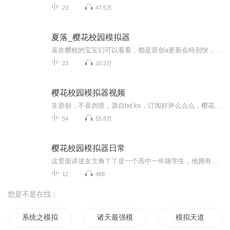
23
47.5万
夏落_樱花校园模拟器
喜欢樱校的宝宝们可以看看，都是原创a更新会特别快，经常爆更
23
10.2万
樱花校园模拟器视频
非原创，不喜勿喷，源自bd.ks，订阅好评么么么，樱花校园模拟器视频
54
55.8万
樱花校园模拟器日常
这里面讲述女主角丫丫是一个高中一年级学生，他拥有很多好朋友，每天都跟好朋友一起分享快乐还会分享一些新手的小教程大家尽情期待后面几集的播出吧
12
489
您是不是在找：
系统之模拟人生
诸天最强模拟器
模拟天道