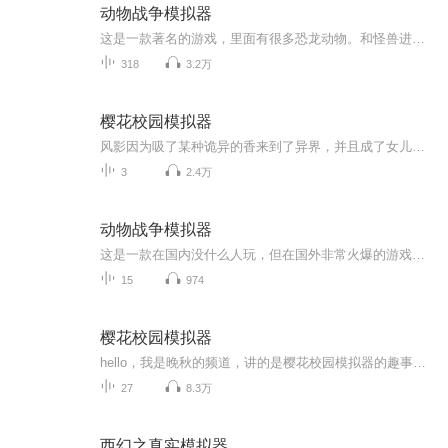
动物战争模拟器
这是一款著名的游戏，里面有很多恐龙动物。和怪兽进行的战斗，创意工坊很好玩，里面有很多电影中的人物，他们的战斗力都比默认单位强上无数倍
318
3.2万
樱花校园模拟器
风影因为吸了某种诡异的香来到了异界，并且成了女儿身，因为在异界是警察，他经历了很多危险，快来看看哦（有些视频专辑里没有，请去翻风影的动态）
3
2.4万
动物战争模拟器
这是一款在国内没什么人玩，但在国外非常火爆的游戏。玩家可以操纵动物在沙盒模式中互相战斗。
15
974
樱花校园模拟器
hello，我是晚秋的频道，讲的是樱花校园模拟器的趣事，（这不能叫简介吧？）反正不喜勿喷，谢谢大家的支持与努力�！
27
8.3万
西幻之真实模拟器