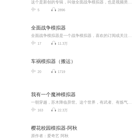
这个是新创的专辑，叫做全面战争模拟器，也是视频类的，希望大家看的开心，看的过瘾，喜欢的话就点赞订阅支持一下吧！万分感谢���
5
2896
全面战争模拟器
全面战争模拟器是一个战争模拟器，喜欢的订阅或关注，如果想看什么与什么发动战争可以打在评论区也可私信我。
17
11.3万
车祸模拟器（搬运）
20
1719
我有一个魔神模拟器
一朝穿越，苏木降临异世。这个世界，有武者、有炼气士、更有各种恐怖的鬼魅妖魔！由于太过危险，好好的重生模拟器竟转换成了死亡模拟器。死亡对于他来说，并非终结，而是开始。在一次次的模拟中，衍化出万千妖魔！血肉入锅、分而食之，化身血煞骷髅。含冤...
163
22.3万
樱花校园模拟器-阿秋
原作者：爱奇艺 阿秋