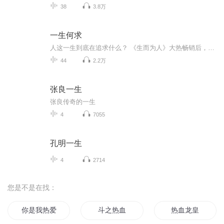
38
3.8万
一生何求
人这一生到底在追求什么？ 《生而为人》大热畅销后，毕啸南全新小说力作，书写一个家族四代人的命运狂想曲。 一次国境线上的生死大逃亡、一首底层女性的情欲之歌、一场杀死父权的无声挑战…… 《一生何求》以晚清最后一届秀才毕富海的故事为开端，一直延伸...
44
2.2万
张良一生
张良传奇的一生
4
7055
孔明一生
4
2714
您是不是在找：
你是我热爱的全世界
斗之热血
热血龙皇