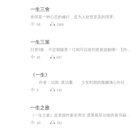
一生三舍
舍得是一种心态的修行，是为人处世至高的境界。
58
1969
一生三策
日更5集，不定期爆更！订阅可以收到更新提醒哦~ 【内容简介】 不一样的人生策略，造就不一样的人生历程和人生成就。一个人不能浑浑噩噩地过日子，不能靠误打误撞寻求成功，而应该在步入社会之初就确立明确的人生目标，并制定出能实现目标，实施使自己...
65
667
《一生》
作者：法国 莫泊桑 少女时期的雅娜满心向往的是像神话传说纯洁永恒的爱情，当遇到高大英俊，稳重沉静的德·拉马尔子爵（于连）后，雅娜自以为找到了理想中的完美爱人，沉浸在巨大的幸福之中。新婚之夜，当雅娜发现于连对自己的身体...
5
140
一生之敌
《一生之敌》是美国作家史蒂文·普莱斯菲尔德所著书籍。作者结合自己历经27年才出版首部小说的坎坷经历，指出人们实现理想的最大阻碍是“内阻力”。书中揭秘了内阻力以拖延、过度准备等形式干扰人们做重要事的伪装与手段。它还给出战胜内阻力的核心方法，...
20
782