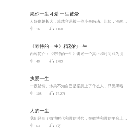
愿你一生可爱 一生被爱
人好像越长大，就越容易被一些小事触动。比如，酒醒的清晨，桌上刚好放着一碗暖胃的粥；比如，情绪崩溃的夜晚，手机里刚好传来一条安慰的短信；再比如，我正准备去见你，而你刚好在等着我。我们总会在一个刚刚好的时间里，邂逅一份刚刚好的爱。你不必刻意的去等待，因为相遇本就是一场猝不及防的浪漫，没有特定的时间，没有特定的地点，直到遇见的那一刻，如沐mù春风，喜不自胜。人在感情当中都是感性的。有人说，如果你想要成长，那么你就去经历一段感情，等你受过一次伤之后，你就...
16
1160
《奇特的一生》精彩的一生
内容简介：《奇特的一生》讲述一个真正和时间成为朋友的人，一个将自己的一生用时间来计划的人――柳比歇夫。他通过独创的“时间统计法”，对自己做了研究和实验：实验在写、读、听、工作、思索等各方面，到底能干什么，怎么干？他不让自己负担过重，力不胜任：他总是遵循着自己的能力的边缘前进，他对自己的能力掂量精准无疑！柳比歇夫的工作方法是一个创举额，从表面上看，这是纯技术性的工作方法 一点也不起眼，它是自然而然形成的，但几十年来，它获得了精神力量。它成为柳比歇夫生活的骨架，不仅保证了很高的效率，也保证了旺盛的生命力！播出时间：每周三 五 七每晚20：00更新
40
1783
执爱一生
一夜错情。沐染不知自己是招惹上了什么人，只见黑暗中那人捏着她的工作牌，磁性的嗓音很是低沉：“……如果需要负责，到晟天找我。我记得你了。”Y市顶级权贵，楚君扬，庞大楚氏家族的继承人之一，翻手为云覆手雨。沐染不是没有见过他的，唯一的那次，是和自己的男友一起，他是男友楚君逸的哥哥。她对他，却一无所知。不见硝烟的豪门争斗中，楚君扬意外撞见她的第一眼，就清楚自己撞破了弟弟楚君逸隐藏多深的秘密。
108
74.2万
人的一生
我们经历了微博时代和微信时代，在微博和微信平台上，我用文字记录了一些当时的工作生活中的心情状况，也发表了一些感慨或哲理，其中或有诸多错别字及语法问题，却充分体现了我的个性。现将这些文字整理成册。谨以自己的新浪微博、微信、人生感言与君共勉...
63
1万