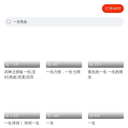
打开APP
一生热血
7.3万
405
2571
武神之骄纵一生|玄
一生六悟，一生七明
医生的一生 一生的医
幻|热血|灵宠|后宫
生
2.4万
1485
839
一生诗词｜ 诗词一生
一生
一生