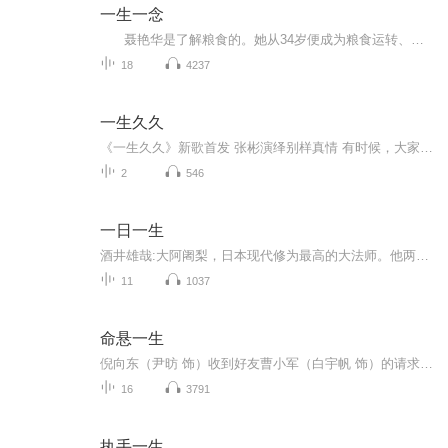
一生一念
聂艳华是了解粮食的。她从34岁便成为粮食运转、流动的推手。起初，她只是将吉林紧缺的面粉从山东等小麦富足的地方运来，后来，她又将农民晾晒在场院的水稻磨成大米，运往全国各地。这在一来一回的20多年里，聂艳华窥探到太多关于粮食、粮食加工、粮食经销者的秘密。面粉里的各种添加剂，大米中的陈化粮、重金属超标……
18
4237
一生久久
《一生久久》新歌首发 张彬演绎别样真情 有时候，大家喜欢一首歌，可能是被歌词或者意境吸引。有时候，仅仅是因为某个旋律而夏欢一首歌。 那些经典流传的歌曲，往往歌词也很好，《一生久久》既是如此。 近日，有一首新歌《一生久久》引起广大乐迷的注意，这首歌曲原唱者就是张彬，该歌曲包括词曲演唱，以及创作皆有他一人创作完成。 “两人戒指一生久久，同床共枕永不休，两人戒指一生久久，牵手相恋到白头”，简洁的歌曲加上动人的旋律，让歌曲展现出别样真情，歌曲也...
2
546
一日一生
酒井雄哉:大阿阇梨，日本现代修为最高的大法师。他两次完成“千日回峰”的“满行”修炼。每次“满行”费时七年，步行四万公里，其中每天行走六十公里的日子达一千天，期间还包含九天断食苦修等数项艰难苦行，因此闻名日本，被世人尊仰。“阿阇梨”是指现代...
11
1037
命悬一生
倪向东（尹昉 饰）收到好友曹小军（白宇帆 饰）的请求，将一只木箱运送到荒山上的废弃小屋，却意外发现箱里装的竟是曹小军的尸体。曹小军的妻子吴细妹（李庚希 饰）报警寻找失踪的丈夫，并暗指一切都和倪向东有关。可作为证人，吴细妹的供词前后矛盾，...
16
3791
执手一生