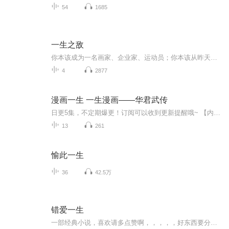
54
1685
一生之敌
你本该成为一名画家、企业家、运动员；你本该从昨天开始穿上跑鞋、拿起画笔、出门旅行。你屈服于止痛药、流言蜚语和手机成瘾，你本该成为的人只存在于夜深人静时的幻想。你屈服于这位一生之敌，浪费着自己的天赋。作为一个曾跌入谷底的过来人，作者普雷斯...
4
2877
漫画一生 一生漫画——华君武传
日更5集，不定期爆更！订阅可以收到更新提醒哦~ 【内容简介】 纵横捭阖，嬉笑怒骂；寓教于趣，亦庄亦谐；大俗大雅，针砭时弊；漫画一生，从一而终。这，就是漫画大师华君武。本书本书从华君武的童年开始说起，以通俗的语言，娓娓讲述了他的漫画人生。 ...
13
261
愉此一生
36
42.5万
错爱一生
一部经典小说，喜欢请多点赞啊，，，，，好东西要分享给小伙伴啊，所有专辑完全免费，本小说情节跌宕起伏，内容紧扣发展脉搏。。绝对震撼你的耳膜，，，，还等什么，赶快来吧，记住点赞分享啊，分享点赞。。。。 一部经典小说，喜欢请多点赞啊，，，，，好东西要分享给小伙伴啊，所有专辑完全免费，本小说情节跌宕起伏，内容紧扣发展脉搏。。绝对震撼你的耳膜，，，，还等什么，赶快来吧，记住点赞分享啊，分享点赞。。。。