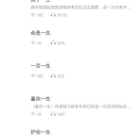
拥有能感知危险异能的考古队员王建辉，在一次任务中被不明气体严重灼伤，相恋多年的女友夏晗在他与追求者之间艰难抉择。王母得知消息也伤心病倒，一个个噩耗让男主失去了活下去的信心。在王建辉万念具焚之际主治医生陈明洁来到了他身边。男主能否浴火重生...
102
25.7万
命悬一生
16
2275
一言一生
201
12万
赢你一生
《赢你一生》作者陈力娇多年前已经是一位资深的知名女作家，由于对文学用情太深，几乎每一篇作晶，都能感受到她对纯真爱情的呼唤，对善美人性的推崇，对畸形命运的矫正。陈力娇的小小说足一封封写给读者的短札，方寸有限，叮咛无限，住时代与生活的和声里，她纵横捭创，精心铺陈。她的文笔精细，构思高妙，取意悠远，风文道劲，悲悯情怀足贯穿她的作品的主调。她的小小说结尾堪称一绝，要么收拔悬疑虚实相济，要么瞬时闪回言简意赅，要么奇峰奋起酣畅淋漓。读她的小说，是一种心灵的抚慰。陈力娇曾在美籍华...
23
1197
护你一生