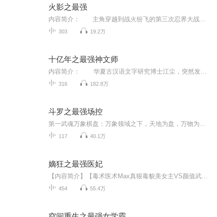
火影之最强
内容简介： 主角穿越到战火纷飞的第三次忍界大战时期，将一步步变的强大，超越一个个强者，最终站在忍界的颠峰。没有是非，没有善恶最终只为了生存下去，生存是主角的第一法则。主角只有一个老婆，绝对不后宫是本书第二法则。 没有内功，没有修真，...
303
19.2万
十亿年之最强神文师
内容简介： 华夏古汉语文字研究博士江尘，突然发现自己一觉醒来，来到十亿年以后。 而江尘惊讶的发现，这个世界已经变成了大宇宙时代，不仅仅只有一个星球，而是有无数星球，人口更是如同恒沙一般，有古老的修真，也有强大的古武，以及恐怖的科技！ 然而在这个世界，最强的则是‘神文师’，最珍贵的则是文字！ 文字刻印在兵器上，威力增幅十倍百倍！...
316
182.8万
斗罗之最强场控
第一武魂万象棋盘：万象领域之下，天地为盘，万物为子！花不凡：天下没有我控不了的人，震不了的场面。第二武魂翡翠天鹅：最强兽治疗，可将一切伤害转化成治疗，伤害越高治疗越强。花不凡：我不还手，站着让你打，你都伤不到我分毫。第三武魂熊君：所有的...
117
40.1万
嫡狂之最强医妃
【内容简介】【毒术医术Max真狠毒貌美女主VS颜值武力Max假无害忠犬男主】第一毒师“剔骨刀”温含玉穿越书中世界，成了国公府痴傻丑陋的嫡小姐。人前她是温家傻女，人后她是无双毒医，一手绝世医毒之术惊绝天下。他是贵妃之子，却也是从死亡的炼狱里爬出来...
454
55.4万
空间重生之最强女学霸