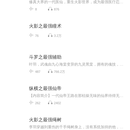
修真大界的一代医仙，重生火影世界，成为最强医疗忍者！玄功正转，八门遁甲？重吾咒印？后遗之症统统治愈！玄功逆行，万般忍法？血继限界？凶悍体术强势碾压！五大国总是战乱不休啊还是让我横扫一切势力，治愈天下创痛...
8
876
火影之最强瞳术
76
3.2万
斗罗之最强辅助
叶羽，武魂由九心海棠变异的九灵黑棠，拥有的魂技，不仅有恐怖治疗，还有恐怖的力量增幅！ 当叶羽名震大陆时，九灵黑棠被认为已经超越天下第一武魂七宝琉璃塔，成为斗罗大陆最强辅助武魂！ 当人们觉得叶羽未来将成为斗罗大陆最强辅助魂师时，叶羽第二武魂不再隐藏。 第二武魂的出现，代表着武魂殿的终焉即将来临。叶羽，被称为终焉斗罗！...
487
766.2万
纵横之最强仙帝
【内容简介】一代仙帝王路在那枯燥无味的仙界待得无趣，便降世凡界，而本该会是一场半趣不趣的旅途，却在这渺渺众生的凡界渐次地勾出了一个举界大秘密，至此，再造创世热血，书写征天传奇的纵横时代！【购买须知】1、本作品为付费有声书，前40集为免费试听...
262
2402
火影之最强绳树
李羽穿越到重伤的千手绳树身上，没有系统加持的他，如何在忍界纵横。既然穿越成为千手绳树，我便继承你的羁绊。李羽重振千手一族，带着这艘刻着千手一族徽记的巨舰，在阴谋阳谋的火影世界乘风破浪。神罗天征、万象天引、空间飞渡、仙法·木遁螺旋丸手里剑....