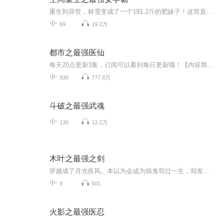
重生到异世，林雪变成了一个191.2斤的肥妹子！这简直不能忍！ 她要写文赚钱！ 这辈子，她依旧要做一个学霸！ 从现在开始， 她要努力的减肥，变成一个漂亮妹子！ -- 天啊，她竟然得到了一个脂腔空间！一个以吸收脂肪来升级的空间！！ ...
69
19.2万
都市之最强医仙
每天20点更新3集，订阅可以看到每日更新哦！【内容简介】他是最强散仙，诸天万界，任我逍遥！他是一代医仙，起死回生，拯救苍生！隐藏真身，混迹都市，最苦恼的是挡不住群美来袭……对不起，我只想安安静静的修仙。【作者/主播】作者：善良的面具，网络小...
930
777.8万
斗破之最强武魂
130
12.2万
木叶之最强之剑
穿越成了月光疾风。本以为会成为病鬼苟过一生，却发现自己会橘右京的神梦一刀流，还是加强魔改版！于是夭寿啦！月光疾风一刀断山一斩碎星啦！此时，某斑刚复活，挥舞着大宝剑很嚣张：唉，对不起，让你们重新画的地图有点多。于是一根小牙签堵住了他大宝剑的去路。谁？您好，斑爷。我是木叶忍者村木叶神梦流剑术大宗师，月光疾风。然后好大一个须佐被大卸八块。多年以后，六道仙人看着世界异样的风光笑了笑。居然衍生了更强大的力量，这片土地我不用再操心了。六道爷爷，那个力量是什么呀？月光疾风...
8
501
火影之最强医忍