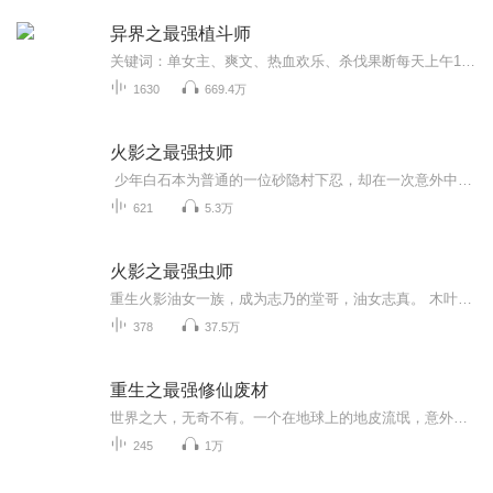
异界之最强植斗师
关键词：单女主、爽文、热血欢乐、杀伐果断每天上午10点准时更新5集，点击订阅精彩不迷路！一同启程青春热血之路！...本专辑不以盈利为目的，素菜来源于网络，仅用于有声爱好者交流使用！如涉及侵权，请及时联系下架
1630
669.4万
火影之最强技师
少年白石本为普通的一位砂隐村下忍，却在一次意外中获得一件特殊道具以及大量零碎记忆片段，不断摸索推演过程中，成功将异世界初始技能高速移动，转化为第一个属于自己的忍术，从此少年白石开启一场砂隐村的最强技师之路。
621
5.3万
火影之最强虫师
重生火影油女一族，成为志乃的堂哥，油女志真。 木叶医疗部的昆虫生物学家，半吊子医疗忍者。 薪水可观，待遇良好，不用出任务，小日子过得很舒坦。 然而，他是个弱鸡。 这不行啊，熟知剧情的油女志真很清楚过几年这世界生存压力有多大。 即战力太挫肯定是...
378
37.5万
重生之最强修仙废材
世界之大，无奇不有。一个在地球上的地皮流氓，意外穿越到神武大陆，在姜氏家族中是一个傻子，被别人凌受欺负，在家族中意外得到的功法，在神武大陆努力修炼，他接受上一世的地球人的传承，完成未完成的任务，他接受什么任务？上一世的地球人为何在神武大...
245
1万