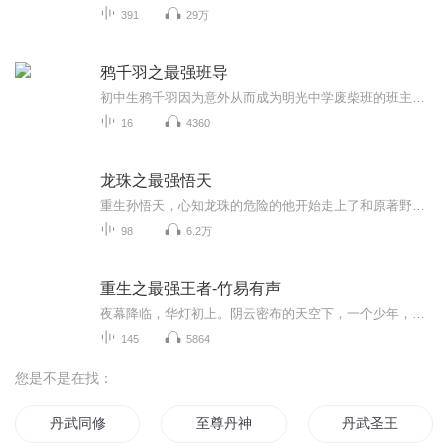
391
29万
鸦千羽之最强班导
初中生鸦千羽因为意外从而成为明光中学废柴班的班主任，同时觉醒名师系统。面对调皮、顽劣的学生，他该如何应对呢？后来鸦千羽逐渐发现这些学生并不是大家想的那般不堪，他们的颓废都是有原因的。凭借系统指导学生，将受人瞧不起的废柴学生全部变成天之骄子！
16
4360
龙珠之最强悟天
重生孙悟天，心知龙珠的危险的他开始走上了和原著野比天不同的道路。超级赛亚人绝不是终点，超二？超三？超红？管你是传说中的超级赛亚人还是魔人布欧，亦或者是破坏神，统统一拳打到...
98
6.2万
重生之最强王者-竹易有声
夜幕降临，华灯初上。阴云密布的天空下，一个少年，孤零零的立在莫氏集团二十层大楼的顶端。 少年站在楼顶，看着脚下熙熙攘攘的人群，嘴角泛起一丝苦笑。 他左手提起酒瓶，猛灌了几口，心中的烦闷却随着烈酒下肚，愈发的浓烈起来。不知是烈酒的熏炝还是什...
145
5864
您是不是在找：
丹武同修
至尊丹神
丹武圣王