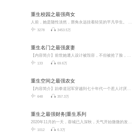
重生校园之最强商女
人前，她是随性淡然，唇角永远挂着轻笑的平凡学生。 人后，她是一步步走向商界巅峰，叱咤风云的商界魁首。 年奔三十岁的艾子晴重生回到1997年的夏天， 那时她临近初三毕业， 这是那牵手都会脸红心跳的年代， 当年那爱情的背叛，备受歧视的父母，狗眼看人低的亲人， 当青春重新来过，这些是否能够改写？ 因重生出现的异能，精彩的赌石，美丽的翡翠，一段绚丽的人生！且看重生后的艾子晴，如何在事业道的道路上掀起一个又一个浪潮，又如何在黑道的路途中成就一个又一个的神话！因重生出现的异能，精彩的赌石...
3278
3453.5万
重生名门之最强废妻
【内容简介】前世她遭人设计被毁容，不但被抢了脸，抢了身份，更是被抢了老公，因死前的不甘她得以重生回到了自己14岁的时候。原本的爹不疼娘不爱，却半途出了个疼爱她有加的师父，实力强大的无与伦比不说，她自带的异能更是让她成为了百年难得一遇的天才...
133
69.6万
重生空间之最强农女
【内容简介】跆拳道冠军穿越到七十年代一个惹人讨厌的下乡知青身上，原主尖酸刻薄，好吃懒做，毒打公婆，连刚出生的儿子都打......简直无恶不作，可这一切又源于继妹陷害之下对婚姻的厌恶。魂穿之后居然发现老公是一个挺不错的婚姻对象，看这个小农女怎么...
648
357.3万
重生之最强财务|重生系列
2020年11月的一天，蓉城已入深秋，天气开始微微的发寒，属于这个城市特有的潮湿水气在窗户上凝结了一层薄薄的雾，就像顽皮的小孩对着上面哈了气一般。陈子安揉了揉眼睛，从半睡半醒的状态之中猛的坐了起来，右手机械性的从床边的椅背上将毛衣和外套拿了过...
1012
6.3万