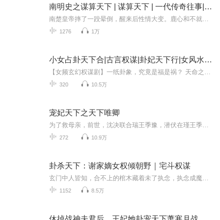
南明史之谋算天下 | 谋算天下 | 一代传奇往事|AI多播
南楚皇帝摔了一跤晕倒，醒来后性情大变。鹿心和不就抱怨了一下社会上男女不平等的现象，老天爷就慷慨地赐予她天下间最尊贵的身份，而且还是个坐吃等死的傀儡。从此以后早朝临幸不胜齐扰，有什么方法可以一劳永逸？內侍答传位给太子，当优哉游哉的太上皇。...
1276
1万
小女占卦天下合|古言权谋|卦妃天下行|女风水师|多人剧VIP免费
【女频玄幻权谋剧】一纸卦象，究竟是福是祸？ 天命之女，你到底情许何处？ 当硝烟四起，这天命之身，最终归谁所有？ “赫尔岚，你天生凤命，没有拒绝的权利！”【新品上架9月15日至10月14日限时免费收听】每天中午12点更新，上架当日爆更30集，限免期每天3...
320
10.5万
宠妃天下之天下唯卿
为了救母亲，前世，沈决联合瑞王季豫，潜伏在瑾王季垣身边，处处谨慎小心，可还是被季豫出卖，结果被季垣活活千刀万剐而死。重生之后，沈决孤身进宫，步步为营，得到了至高无上的地位，本以为一切尽在掌握，可却发觉所有的认知面目全非。每天上午9:00更新...
272
10.9万
卦杀天下：谢家嫡女权倾朝野｜宅斗权谋
玄门中人皆知，合不上的棺木藏着未了执念，执念成魔则殃及子孙。她天生一双阴阳手，专替亡者解怨消灾。偏有那传言活不过弱冠的纨绔公子，夜夜翻她窗棂，非说自己是来预订后事的活人。她冷着脸撵人，他却转天搬空整个胭脂铺——金丝楠木的妆匣堆满庭院，惊...
1152
8.5万
休掉战神夫君后，王妃她卦宠天下萧寒月战寒尘