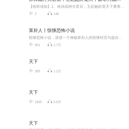
【收听须知】1、休掉战神夫君后，王妃她卦宠天下萧寒月战寒尘2、由于音频节目更新的比较慢，如想快速阅读小说文字版的全部章节，请在微信中搜索公/众/号【黑葡萄文学】，关注后，并在公/众/号中回复：【361】，便可快速阅读小说文字版全集。（注意：需要在...
2
148
算卦人丨惊悚恐怖小说
惊悚恐怖小说，讲述一个神秘算卦人的惊悚经历与超自然事件，引人入胜的故事。
551
1.7万
天下
283
1.2万
天下
1925
6.6万
天下