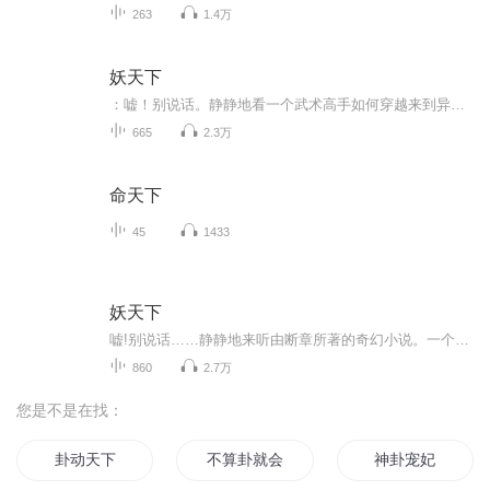
263
1.4万
妖天下
：嘘！别说话。静静地看一个武术高手如何穿越来到异界妖国，如何成为一个征战杀场的角斗士，如何奋英雄怒、折妖皇刀、让美人倾心、让英雄俯首、让万民敬仰、让天下臣伏……杀戳、血腥、战争、恢宏、英雄、柔情……一切应有尽有，你还在等什么？一起来，共...
665
2.3万
命天下
45
1433
妖天下
嘘!别说话……静静地来听由断章所著的奇幻小说。一个武术高手如何穿越来到异界妖国，如何成为一个征战杀场的角斗士，如何奋英雄怒，折妖皇刀，让美人倾心，让英雄俯首，让万民敬仰，让天下臣伏......杀戳，血腥，战争，恢宏，英雄，柔情......一切应有尽有...
860
2.7万
您是不是在找：
卦动天下
不算卦就会死
神卦宠妃