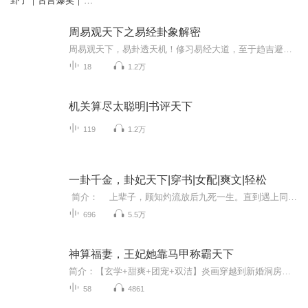
卦了｜古言爆笑｜占
卜算卦｜卦妃行天下
｜风水女卦师｜穿越
周易观天下之易经卦象解密
甜宠搞钱
周易观天下，易卦透天机！修习易经大道，至于趋吉避凶！了解易经卦象，占卜预知未来！讲述易经六十四卦，卦象既透知智慧，又包含预测吉凶之象，内容详尽丰富，形式短小精悍，期间不乏创新，结合生活实际，涉及有工作生活，事业爱情，婚姻亲子等等。微信号:lyjingsong
18
1.2万
机关算尽太聪明|书评天下
119
1.2万
一卦千金，卦妃天下|穿书|女配|爽文|轻松
简介： 上辈子，顾知灼流放后九死一生。直到遇上同样朝不保夕的谢应忱，才终得喘息之机。 谢应忱教她养她，把她的未来路铺的顺顺当当。 然后带着半生仇恨和满身病痛撒手人寰。 如今一切洗牌重来，谢应忱还没有病入膏肓。 顾知...
696
5.5万
神算福妻，王妃她靠马甲称霸天下
简介：【玄学+甜爽+团宠+双洁】炎画穿越到新婚洞房，新郎昏迷不醒，她还得两天内用玄术救他，否则小命不保，相信科学的炎画一脸懵逼，所幸她得到一个神算系统，从此，京城第一美男子秦王，娶了个乡下道姑，大家都在等看她笑话，结果，京城权贵，把她奉为座...
58
4861