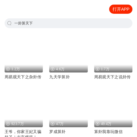
打开APP
一卦算天下
1.2万
4.6万
1.7万
周易观天下之杂卦传
九天学算卦
周易观天下之说卦传
923.7万
47万
49.4万
王爷，你家王妃又骗
罗成算卦
算卦我靠玩微信