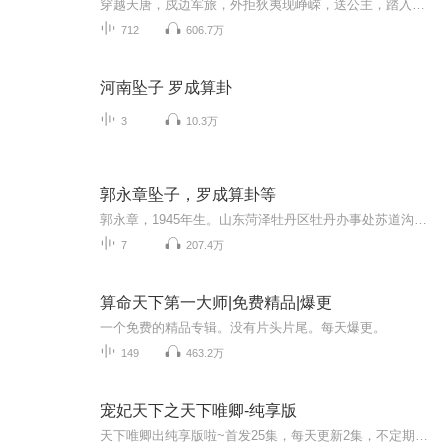
穿越天唐，戍边军旅，外拒狄夷现峥嵘，送公主，踏入权利中心，展开一出盛唐穿越大戏。。。。
712
606.7万
河南坠子 罗成算卦
3
10.3万
郭永章坠子，罗成算卦等
郭永章，1945年生。山东菏泽牡丹区牡丹办事处苏道沟村人、民间坠子大师。双目几近失明，唱坠子时自己拉坠胡伴奏，脚打梆子，唱腔高亢酣畅，声情并茂，乡音如醉，善于在坠子书中融入山东梆子、山东枣梆等特色唱腔。郭师傅坠子多为劝说世人敬老重义行善，在...
7
207.4万
算命天下第一大师|免费精品|爆更
一个免费的精品专辑。没有片头片尾。每天爆更。
149
463.2万
宠妃天下之天下唯卿-纯享版
天下唯卿出纯享版啦~首发25集，每天更新2集，不定期爆更~不过瘾的小耳朵们还可以转至VIP专辑抢先收听哦~https://www.ximalaya.com/album/70950861