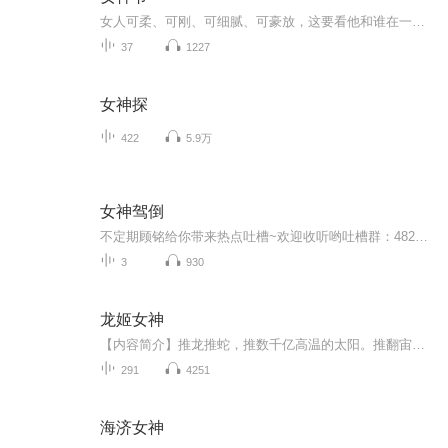
女人可柔、可刚、可细腻、可豪放，这要看他和谁在一起，过着什么样的日子
37
1227
女神探
422
5.9万
女神驾倒
不定期顾铭给你带来热点吐槽~欢迎收听哟吐槽群：482183000 新浪微博：NJ顾铭 公众微信：fmysgw
3
930
龙姬女神
【内容简介】推龙推蛇，推数千亿高温的太阳。推翻宙斯，是为了完成宙斯没完成的渣事。取代克洛诺斯，是为了成为比克洛诺斯更霸道的支配者。身在黑暗，向往光明。蓦然回首，我已非我。【作者/主播简介】作者：旧神克图格亚，网络小说作家。主播：阿冉，声音...
291
4251
海济女神