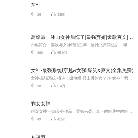
女神
26
3398
离婚后，冰山女神后悔了|最强弃婿|爆款爽文|上门女婿
内容简介：姜辰与女神结婚三年，当她飞黄腾达后，却嫌弃他懒散无用，最终提出离婚，殊不知，她的一切，都是他给的，女神后悔了，却发现比她更优秀的女神挡在了复婚路上收听福利活动一订阅+推荐专辑20字好评截图戳小助理即可获得1元红包(限200人，不限号)[...
860
65.9万
女神·最强系统I穿越&女强I爆笑&爽文(全集免费)
女神·最强系统 播讲：姗海经 孤山月神女？vs 女神？我是一名女大学生意外丧生海底，却穿越到柴房，虽是家族中大小姐，却受尽奶妈凌辱，身受重伤。弥留之际阴差阳错开启了逆袭系统。系统仙灵护体，神域觉醒，不断升级buff，成为最强女神？拯救护佑混沌山河...
98
5.4万
剩女女神
剩女女神 一部良心作品，震撼来袭。真正的经典中的经典。也希望你多多点赞，您的每次点赞就是我们的动力。更欢迎您的踊跃评论和建议，喜欢就请多多分享，分享到朋友圈哦。。欢迎踊跃点评评论，多多点赞啊。感谢您的支持和厚爱。一部良心作品，震撼来袭。真正的经典中的经典。也希望你多多点赞，您的每次点赞就是我们的动力。更欢迎您的踊跃评论和建议，喜欢就请多多分享，分享到朋友圈哦。。欢迎踊跃点评评论，多多点赞啊。感谢您的支持和厚爱。
49
4152
女神节