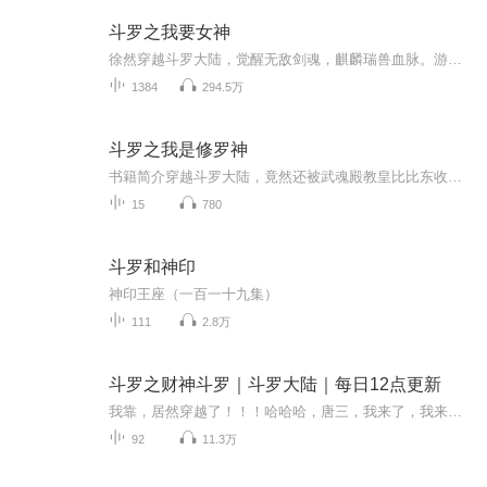
斗罗之我要女神
徐然穿越斗罗大陆，觉醒无敌剑魂，麒麟瑞兽血脉。游离于人类和魂兽之间，统御两族，成为斗罗星至强无敌之人。锤唐三，锤唐昊，锤唐晨，锤小刚，锤沐白……从朱竹清未婚夫出发，横扫天下无敌。
1384
294.5万
斗罗之我是修罗神
书籍简介穿越斗罗大陆，竟然还被武魂殿教皇比比东收养，觉醒双生武魂[七星龙渊神剑]和[四时表]先天满魂力!虐哭唐三主角团!还拥有一个系统，一个神一般的[每日抽奖系统]就算你天天躺在家里面混吃等死，武魂垃圾，只要每天坚持抽奖都能有神级武魂，魂环，超...
15
780
斗罗和神印
神印王座（一百一十九集）
111
2.8万
斗罗之财神斗罗｜斗罗大陆｜每日12点更新
我靠，居然穿越了！！！哈哈哈，唐三，我来了，我来虐你了…… 他在古玩地摊被神秘钱币影响穿越斗罗大陆，觉醒武魂金钱。父母健在，家境殷实，又不是先天满魂力！ 貌似不是主角的命的他决定混入武魂殿发育一段时间……因为身体原因，更新可能会慢，请谅解
92
11.3万