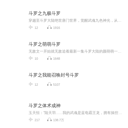
斗罗之九极斗罗
穿越至斗罗大陆绝世唐门世界，觉醒武魂九色神光，从新手村开始出发，一步步走上巅峰。
12
1916
斗罗之萌萌斗罗
无敌文一开始就无敌追着最新一集斗罗大陆的颜萌萌一觉醒来来到一个全新的世界，好巧不巧还就是斗罗大陆的世界，变成了一个七宝琉璃宗收养的一个孤儿，本以为可以安稳度日的颜萌萌，直到那天开始觉醒武魂。武魂觉醒师：宗主，魂力测试球炸了！！！宁风致：...
10
1648
斗罗之我能召唤封号斗罗
12
5107
斗罗之体术成神
玉天恒：“陆天羽......我的武魂是蓝电霸王龙，拥有操控雷电的能力你会什么
217
138.7万