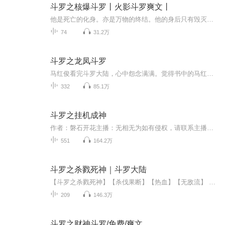
斗罗之核爆斗罗丨火影斗罗爽文丨
他是死亡的化身。亦是万物的终结。他的身后只有毁灭。却也伴随着‘新生’。左手核能，右手辐射。。愿光辉的核平降临斗罗大陆!少年穿越斗罗，伴随着武魂写轮眼变异成为辐射眼，已然成为高浓度辐射源的他，究竟该何去何从？ps：斗罗一世界体系，不跟唐三，不拜大师，也不走武魂殿，以后会走一趟日月大陆。
74
31.2万
斗罗之龙凤斗罗
马红俊看完斗罗大陆，心中怨念满满。觉得书中的马红俊太给自己的名字丢脸。他站在镜子前一照。“英俊的面容，完美的身材，哪次去夜店不迷倒万千少女！”“要是我能穿越到斗罗大陆就好了！”……梦想成真，欢迎来到斗罗大陆！既然你认为那个马红俊不行，那...
332
85.1万
斗罗之挂机成神
作者：磐石开花主播：无相无为如有侵权，请联系主播删除。穿越斗罗大陆，成为老杰克的孙子。身怀挂机面板，胡九豪气倍增。“唐三，对不起，小舞是我的，你别想了。”
551
164.2万
斗罗之杀戮死神｜斗罗大陆
【斗罗之杀戮死神】【杀伐果断】【热血】【无敌流】 重生天斗城的楚浩，喜获斗罗最强系统。 从这时刻起，死神降临，神挡杀神，魔挡杀魔。 冥王剑在手，天下无敌。 生命古树傍身，不死不灭。 帝王印降世，唯我独尊 ...... 锤唐昊，杀唐晨，虐唐三，斩大师，...
209
146.3万
斗罗之财神斗罗/免费/爽文