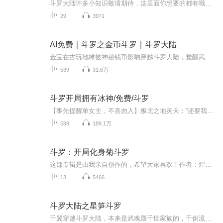
斗罗大陆许多小知识敬请期待，这里面你想要的都有哦，你也可以把你想知道的打在评论区里，我一定会回复你的内容，我是19下期再见。
29
3971
AI免费｜斗罗之金币斗罗｜斗罗大陆
金宝在古玩地摊被神秘钱币影响穿越斗罗大陆，觉醒武魂金钱。父母健在，家境殷实，又不是先天满魂力！貌似不是主角的命的金宝决定混入武魂殿发育一段时间……
539
31.6万
斗罗开局拥有冰神/免费/斗罗
【事先提醒单女主，不喜勿入】极北之地灵天：“还要我说几遍你们才相信，我真不是你们的父神啊！”“……”星斗大森林灵天：“说了多少遍，我真不是魂兽！”“……”本书又名【开局被修罗神斩了】，【我和天使神不得不说的秘密】，【这皇位不要也罢】，【...
598
189.1万
斗罗：开局化身菊斗罗
这部专辑是由我亲自创作的，希望大家喜欢！作者：煌麟斗罗。演播：煌麟斗罗。在这部专辑里凌羽化身为菊斗罗。直接开挂！不论是谁！照杀！！开挂的人生就是爽啊！
13
5466
斗罗大陆之星笋斗罗
千翼穿越斗罗大陆，本来是武魂殿千世家族的，千倒流之子，但是觉醒武魂的时候，武魂觉醒重了竹笋，而且先天魂力只有一级，所以被逐出武魂殿，他在外面变成了在天斗帝国雇佣的刺客，队伍文件有很大的遗愿，最终加入唐僧，基德武魂殿