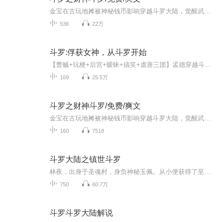
金宝在古玩地摊被神秘钱币影响穿越斗罗大陆，觉醒武魂金钱。父母健在，家境殷实，又不是先天满魂力！貌似不是主角的命的金宝决定混入武魂殿发育一段时间……
536
22万
斗罗:俘获女神，从斗罗开始
【曹贼+玩梗+后宫+暧昧+搞笑+虐唐三团】孟德穿越斗罗世界，觉醒签到系统。孟德身为比比东义子，跟随原剧情，开启截胡之路！开局截胡小舞，气晕唐三！截胡宁荣荣，奥斯卡羡慕！截胡朱竹清，戴沐白急眼！截胡柳二龙，大师戴绿帽！复活阿银再截胡，让唐三喊我...
169
25.5万
斗罗之财神斗罗/免费/爽文
金宝在古玩地摊被神秘钱币影响穿越斗罗大陆，觉醒武魂金钱。 父母健在，家境殷实，又不是先天满魂力！ 貌似不是主角的命的金宝决定混入武魂殿发育一段时间……
160
7518
斗罗大陆之镇世斗罗
林夜，出身于圣魂村，身负神秘玉佩。从小便获得了至强功法九阳神功，武魂觉醒时更是觉醒出了史无前例的三生武魂！从圣魂村走出，林夜加入武魂殿，成为圣子，战唐三，锤渣男，诛大师，毁蓝霸，灭昊天，结盟魂兽，征伐众神！从斗罗大陆到斗破苍穹。这一世，...
750
60.7万
斗罗斗罗大陆解说