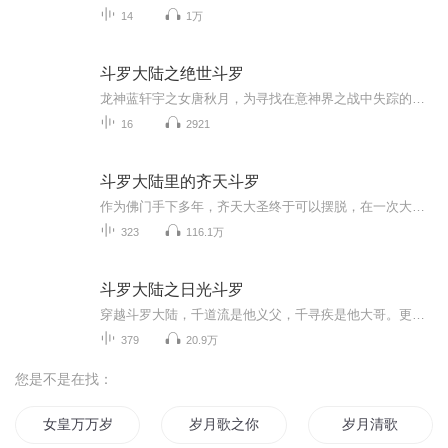
14
1万
斗罗大陆之绝世斗罗
龙神蓝轩宇之女唐秋月，为寻找在意神界之战中失踪的神奇来带斗罗大陆，她在斗罗大陆会有怎样的奇遇呢？她的妹妹唐秋水，能不能如愿以偿地找到姐姐呢？他们能成为史莱克七怪吗？ 主播寄语：这个是我自己编的，希望大家喜欢节目主题：斗罗大陆适合谁听：适合...
16
2921
斗罗大陆里的齐天斗罗
作为佛门手下多年，齐天大圣终于可以摆脱，在一次大战中全身修为尽失，返本归源化作灵石遁入斗罗大陆
323
116.1万
斗罗大陆之日光斗罗
穿越斗罗大陆，千道流是他义父，千寻疾是他大哥。更觉醒了能够吸收日光之力修炼的武魂：日光之环。资质绝顶，武魂逆天，本该一路横推成神。谁知，因为光芒太过闪耀，大哥千寻疾对他暗生嫉妒之心，在他突破封号斗罗之时，出手暗算。最终突破失败，被千寻疾...
379
20.9万
您是不是在找：
女皇万万岁
岁月歌之你是我的小情歌
岁月清歌