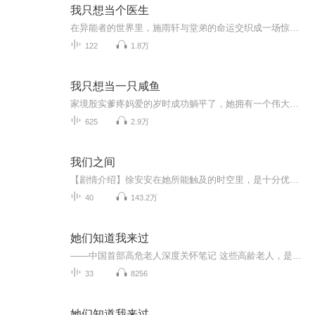
我只想当个医生
在异能者的世界里，施雨轩与堂弟的命运交织成一场惊心动魄的冒险。出身于军人世家的施雨轩，被命运安排与拥有三S级异能的堂弟联姻。然而，当两人共同面对被暗杀的危机，施雨轩的母亲林琴不幸离世，他们的关系因此变得复杂。随着合作的深入，两人的心灵逐渐...
122
1.8万
我只想当一只咸鱼
家境殷实爹疼妈爱的岁时成功躺平了，她拥有一个伟大的梦想，当咸鱼
625
2.9万
我们之间
【剧情介绍】徐安安在她所能触及的时空里，是十分优秀的。但这个31岁的男人从不属于她的世界。他教她社交礼仪，领着她恍如在多瑙河畔旋转，扬手为她屏蔽应酬场合的不怀好意。她被训练成跟他一样的工作狂，于公他们配合地天衣无缝，私底下却没有交情。直到...
40
143.2万
她们知道我来过
——中国首部高危老人深度关怀笔记 这些高龄老人，是世界上的宝贝。 因为她们就是我们自己， 她们就是在替我们生活， 让我们看到活生生的自己的未来……
33
8256
她们知道我来过