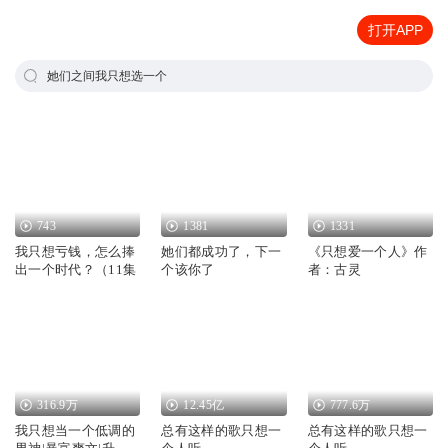
打开APP
她们之间我只想选一个
743
1381
1331
我只想亏钱，怎么捧
她们都成功了，下一
《只想爱一个人》作
出一个时代？（11集
个该你了
者：古灵
316.9万
12.45亿
777.6万
我只想当一个低调的
总有这样的歌只想一
总有这样的歌只想一