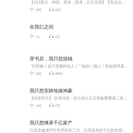
【1V1双洁，种田，美食，医术，日久生情】【无法决定出身，那就奋斗未来】排雷：男主无正妻，身心俱洁，主美食种田发家致富行医对于自己穿成名门望族贺家二公子贺严修的外室这件事，苏玉锦对自己的未来做了一个简单的规划：第一，美食开道，发家致富第二，...
290
102
在我们之间
11
3万
穿书后，我只想搞钱
“打死她！这个恶毒的女人！” “妖妇！贱人！苏姑娘简直是仙女下凡，那么好的姑娘，被她害成那样！” “让她尝尝被羞辱的滋味！”……疼……岑染下意识地想要挣扎，想要反抗，她是谁？她可是临川市刑侦支队的一枝花，擒拿格斗样样精通的女警！多少穷...
250
8883
我只想安静地做神豪
【内容简介】 高考结束，别人的人生正准备攀爬第二座高山，秦铭直接开着外挂站在了山巅。当其他人还在上学，他已经成为了福布斯排行榜上最年轻的富豪。记者：秦先生，大家都说你是商业奇才，这样的年龄登上福布斯富豪榜，您能说说为何能这么成功吗？秦铭：...
198
2万
我只想继承千亿家产
江述穿越成平行世界的富二代，父亲是身价千亿的全国首富。 江述原以为这辈子可以过上混吃等死的富二代生活，安心等着继承千亿家产。 但没想到，他这位富二代早在三年前，就为了追求明星梦选择了离家出走，现在，只是一个连饭都吃不起的苦逼小艺人。 可江述...