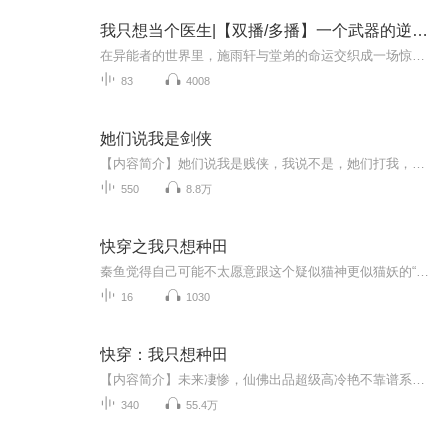
我只想当个医生|【双播/多播】一个武器的逆袭之路
在异能者的世界里，施雨轩与堂弟的命运交织成一场惊心动魄的冒险。出身于军人世家的施雨轩，被命运安排与拥有三S级异能的堂弟联姻。然而，当两人共同面对被暗杀的危机，施雨轩的母亲林琴不幸离世，他们的关系因此变得复杂。随着合作的深入，两人的心灵逐渐...
83
4008
她们说我是剑侠
【内容简介】她们说我是贱侠，我说不是，她们打我，说我骗人。 千百年来，有人杀妻证道，有人杀婴食魂，不管是道是佛，是人是妖，他们都有一个共同的追求，这个共同的追求是什么？ “美女？”男主角小小声地说。 众人狂揍：“长生啊长生！”男主角说：“没...
550
8.8万
快穿之我只想种田
秦鱼觉得自己可能不太愿意跟这个疑似猫神更似猫妖的“存在”对话。 时间就是阅历，阅历就是时间，时间改变一切，阅历也是。少女秦鱼忽然冲向草丛猛地撩开浓密的荒草，直接看到里面正窝着一只瘦不拉几很脏很臭的小猫。 猫神，猫妖？神马鬼呀·····...
16
1030
快穿：我只想种田
【内容简介】未来凄惨，仙佛出品超级高冷艳不靠谱系统绑定，任务一个比一个变态，食人魔，杀人狂魔，割脸狂人，豪门诡计、盗墓冒险、末世危机等等都不是事儿，秦鱼：因为我有神技之戏精上身。娇娇：问题是你的修炼大道不该是种田。秦鱼：过度而已，何况种...
340
55.4万