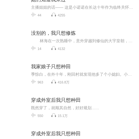
主播姐姐的话—— 这是小诺诺在长达十年作为临终关怀志愿者的结晶，非常朴实真挚。 虽然小诺诺的有些观点我不是很赞同，不过这并不影响我推荐本书。中国的临终关怀的缺口巨大，无论是从社科、社工还是志愿者角度，让我们求同存异，蜂拥而上吧！上吧！上吧！ ps：建议没有耐心读完所有故事的人，直接读后面的附录干货~
44
4255
没别的，我只想修炼
林海在一次熟睡中，意外穿越到修仙的大宇皇朝，成为只懂吃喝嫖赌的十三皇子。 还还因为调戏皇后，被罚禁足三年。 当林海得知这里波云诡谲，恐怖滔天，有神话降临，大帝只能活两万年，便知道事情不简单，于是在修仙界偷偷加点修炼，藏底...
14
4132
我家娘子只想种田
季惊白，在外十年，刚回村就发现他多了个小媳妇。小媳妇长的好看又娇小，但却很彪悍，什么都靠拳头来解决。还打遍十里八村，根本没人是他的对手……“她还不懂三从四德！惊白，你快休了她，快休了她！”很多人叫嚣。谁知，季惊白非但没休妻，还将他家小媳...
963
416.8万
穿成外室后我只想种田
既然穿了，就顺其自然，好好规划......
550
15.1万
穿成外室后我只想种田