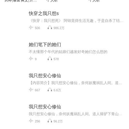
男神|暴富爽文|升级
个人听
个人听
流
快穿之我只想s
《快穿：我只想死》 阿锦觉得生活无趣，于是自杀了结一生，不想却被系统捡到，要她完成任务。 面对系统的各种安利，阿锦只想说：麻烦打断一下，现在我可以去死了吗？ 女主自强自立，没有男主
506
986.2万
她们笔下的她们
不太懂那个年代的姑娘们越发好奇她们怎么想的
9
578
我只想安心修仙
【内容简介】我只想安心修仙，奈何妖魔祸乱人间。道人骑驴下青山，做世上唯一的仙，敕封天地万物为神。【作者/主播简介】作者：历史里吹吹风主播：麦子【购买须知】1、本作品为付费有声书，前111集为免费试听，购买成功后，即可收听，可下载重复收听。2、...
667
6.6万
我只想安心修仙
我只想安心修仙，奈何妖魔祸乱人间。道人骑驴下青山，做世上唯一的仙，敕封天地万物为神。主播今天建立qq听友群了～1016495472 有兴趣讨论的听友们可以加群！
256
56.2万