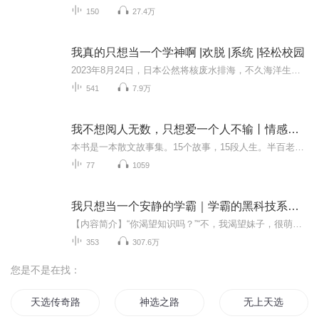
150
27.4万
我真的只想当一个学神啊 |欢脱 |系统 |轻松校园
2023年8月24日，日本公然将核废水排海，不久海洋生物便向人类发出求救信号，全球海洋生态系统危在旦夕。海洋生物者协会向全世界科学家发起求助，对此，世界顶级科学家也表示爱莫能助，学神秦克触发了"学神拯救世界"，开启了“学神之旅”，然而这个系统需要...
541
7.9万
我不想阅人无数，只想爱一个人不输丨情感美文丨初小轨著
本书是一本散文故事集。15个故事，15段人生。半百老人跨越国籍的爱恋，诠释着漂洋过海来看你的决心；痴迷一场爱情，却未必守得云开见月明，也许是方式不对；放荡不羁的“坏女孩”学霸也要度过青春危机；忠于一种爱并没有错，也许需要的是一盘让自己好好活...
77
1059
我只想当一个安静的学霸｜学霸的黑科技系统千万点击神作
【内容简介】“你渴望知识吗？”“不，我渴望妹子，很萌的那种！”“当你触及到人类的知识巅峰，无所不能的你想要什么就有什么。”“那我渴望知识！”看一代学渣偶得学霸系统，如何完成逆袭，成就学途霸业。【作者/主播简介】作者：术小城，超人气网络小说...
353
307.6万
您是不是在找：
天选传奇路
神选之路
无上天选