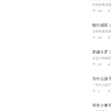
198
狼行成双
180
穿越斗罗
107
为什么孩
11
寻常小事