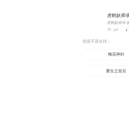
虎鹤妖师录
147
您是不是在找：
梅花神剑
重生之皇后
梅园剑影
血梅传奇
青梅王妃