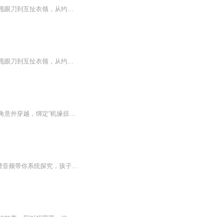
当体校暴龙撞上优等生白月光，拳脚相加竟擦出致命火花！边南和邱奕这对宿命冤家，从互甩眼刀到互扯衣领，从约架天台到共枕屋檐，每一次交锋都是荷尔蒙的爆炸现场。巫哲以9.7分神作诠释：最野的爱情往往藏在最硬的拳头里。看体院刺头如何被学霸的温柔刀驯服...
当体校暴龙撞上优等生白月光，拳脚相加竟擦出致命火花！边南和邱奕这对宿命冤家，从互甩眼刀到互扯衣领，从约架天台到共枕屋檐，每一次交锋都是荷尔蒙的爆炸现场。巫哲以9.7分神作诠释：最野的爱情往往藏在最硬的拳头里。看体院刺头如何被学霸的温柔刀驯服...
在这片神秘的斗罗大陆上，他并非天生强者，却凭借系统觉醒，开启了逆天改命的篇章。主角意外穿越，绑定“机缘掠夺系统”，每次任务都让他抢先一步，夺取属于天命之子的奇遇。他以无可匹敌的睿智和决心，一步步踏上强者之路。从魂环进化到双神传承，每一步...
《为什么孩子的单眼皮会变成双眼皮》喜马拉雅专辑，11个音频，10个免费，1个付费！免费音频带你系统探究，孩子单眼皮变双眼皮的奥秘！付费音频深度剖析，让你详细了解其中原理。快来收听，涨知识啦！亲子科普单眼皮变双眼皮