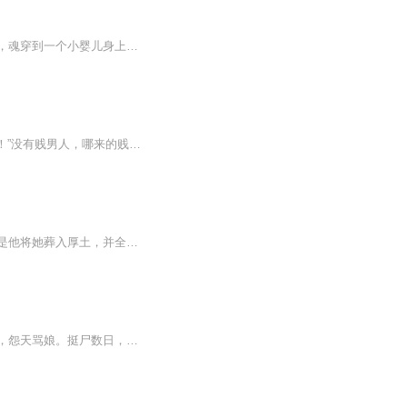
【内容简介】想她堂堂诡医，居然死在一帮杂碎手里，想想都不甘心。不料，她死都没死成，魂穿到一个小婴儿身上，目睹了壳子的生母被杀。身份之谜，神秘的面具男，神奇的契约兽，逆天的神器，处处都透着巧合，她，到底是什么人？ 无论她是谁，不论在哪个世界...
梦回楼里都是何种人？天下人道：“以色事人之下贱者也！”关风月道：“以色事下贱之人者也！”没有贱男人，哪来的贱女人？ 既然都是贱人，大家不能和谐共处吗？不能！殷戈止一脸阴翳：“我平生最厌贱骨头！”然而，命运弄人，关风月这般的贱骨头，本想以一...
【内容简介】谢风华死的时候，墨城正下着大雪。尸身被冰雪覆盖，立在城楼成了一座碑。是他将她葬入厚土，并全了一世英名。上辈子，你殓我尸身，予我死后哀荣！这一世，我许你一生姻缘，相守相伴！【作者/主播】作者：君岚主播：京墨配音【购买须知】1、本...
【内容简介】破屋烂墙，褴褛衣裳，两个娃娃，隔夜无粮。夫死新寡，小叔纯良，咬牙愤恨，怨天骂娘。挺尸数日，饿的心慌，回头无路，只得坚强。当嫂当娘，挣钱买粮，娇儿欢笑，温暖心肠。鸡鸭成群，稻黄果香，看门有狗，马骏骡壮。小桥流水，空气优良，依山...