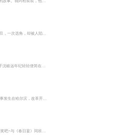
一句话简介：认识你是我最开心的一件事！这是一段真人非真事改编的故事，没错，就是我的故事。我叫程双双，他叫寻常。他是我同班同学，我俩初中就在一个班，虽然他不记得了。但是我记得，因为我一直都在暗恋他，恋得小心翼翼，恋得人尽皆知。受命运的眷顾...
稳定日更5集，不定期爆更，AI主播良心又迷人，订阅追更不迷路！ 【内容简介】 当红小花旦，一次选角，却被人陷害逃出会场，撞了一辆豪车，莫名救了一枚男人，打着报恩的幌子，那枚男人缠上了她，权势滔天男人，她要怎么样才可以摆脱？ 【作者介绍】 ...
感谢您的收听，欢迎点赞订阅关注~作者：白鹭成双演播：姜清时/龙井幽幽简介：长公主之子沈岐远年纪轻轻便简在帝心，手握重权。在大乾要风得风，要雨得雨。但柳如意不是风，也不是雨，她是烈日下不驯的战马，是暴雨里烧不灭的火种。是他痛恨着又每夜渴望触...
东北版的《小巷人家》，年代+家庭+婚姻情感；三个有缘分也有复杂关系的家庭变迁史；故事发生在哈尔滨，改革开放的背景下，夹杂着亲情、友情、爱情的孩子们在不同家庭的成长史及逐梦路上见证哈尔滨发展的轨迹。
重生机智公主VS冷情傲娇摄政王主播温水录制多人有声剧《草色烟波里》已上架！来订阅抽奖吧~与《春日宴》同班底同作者，古代搞笑探案多人剧值得一听！会员免费听！【内容简介】黑岩网独家签约作品，讲述了公主前世被男主亲手端的毒酒赐死，重生后男主一见钟...