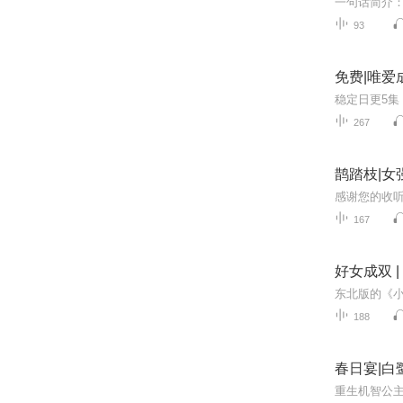
93
免费|唯爱
267
鹊踏枝|女
167
好女成双 |
188
春日宴|白