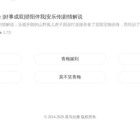
 |好事成双|骄阳伴我|安乐传|剧情解说
1.7万
青梅嫁到
是青梅
莫不笑青梅
一生知己是梅花
别动他的小青梅
© 2014-
2026
喜马拉雅 版权所有
双梅传奇