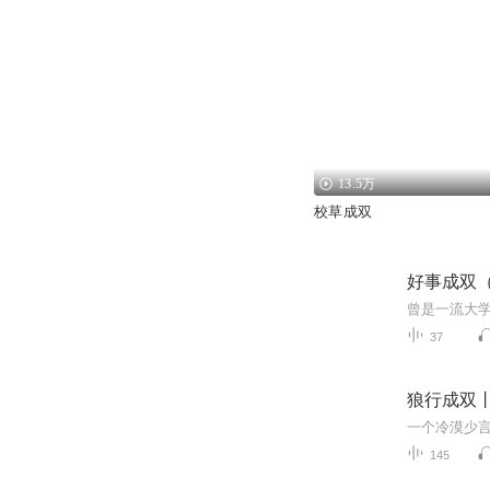
13.5万
校草成双
好事成双
37
狼行成双
145