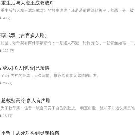
：重生后与大魔王成双成对
4.1万
妖孽成双（古言多人剧）
122.4万
爱成双|多人|免费|兄弟情
近了2个男神的距离，日久深情。推荐给喜欢兄弟情的听友。
20.2万
：总裁别高冷|多人有声剧
18.1万
｜巫哲｜从死对头到灵魂拍档