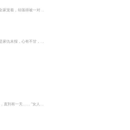
《团宠被渣：重生后与大魔王成双成对》的故事讲述了庄若若前世绵软善良，善恶不分，被全家宠着，却落得被一对狗男女剖腹取子、血液流干而死的悲惨结局。 重活一生的她，知道府里的落魄客卿楚清衍他日会成为权倾朝野的魔王，于是提着漆器食盒追着楚清衍满...
【内容简介】前世，楚千凝有两件事最后悔：一是遇人不淑，错许芳心，一朝青丝如霜，二是家仇未报，心有不甘，最终泣泪成血；今生，楚千凝有两件事最纠结：一是她有报恩之心，却始终寻不到恩人，二是她一心想在报仇之后遁入空门，可那人却执意将她拖进红尘...
【内容简介】为了救母亲，佳音一纸合同卖了自己的肚皮。 萌宝出世，她却不知道父亲是谁，直到有一天…… “女人，你给我解释一下，为什么她和我的基因相似度百分之九十九？”男人目光十分冷冽。佳音低头不语。“你违约了，所以，请退钱！”男人又说。 “多...