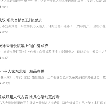
5144
成双|现代言情&正剧&励志
8658
强神医错爱腹黑上仙|白鹭成双
5.3万
 小巷人家东北版 | 精品多播
65.9万
鹭成双超人气古言|比凡心暗动更好看