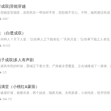
成双|异能穿越
4357
 （白鹭成双）
34.6万
子成双|多人有声剧
1万
福满堂（小桃红&蒙面）
266.7万