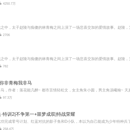
4250.7万
2706
782
♥你非青梅我非马
97.3万
·特训2|不争第一+噩梦成双|特战荣耀
258.4万