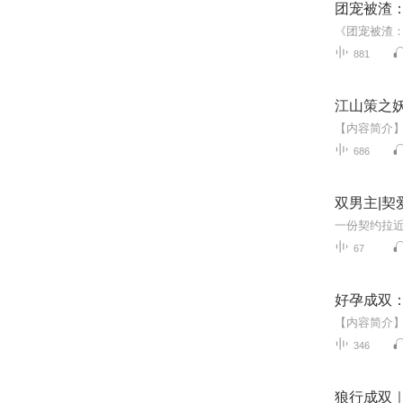
团宠被渣
881
江山策之
686
双男主|契
一份契约拉
67
好孕成双
346
狼行成双