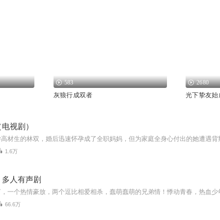
583
2680
灰狼行成双者
光下挚友始
（电视剧）
1.6万
丨多人有声剧
66.6万