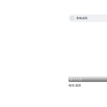
青梅成双
13.1万
锦衣成双