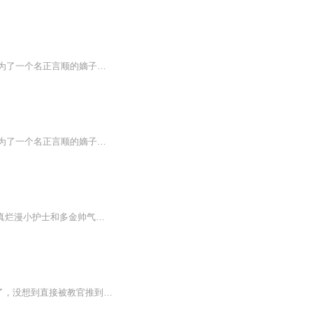
在繁华的皇城之中，太子赵陵与痴傻的林青梅之间上演了一场悲喜交加的爱情故事。赵陵，为了一个名正言顺的嫡子，对林青梅的痴情视若无睹，甚至企图毁掉她的双手，断绝她的希望。而林青梅，却始终对赵陵抱有一往情深的爱意，只愿为他生下孩子，那份纯真与执...
在繁华的皇城之中，太子赵陵与痴傻的林青梅之间上演了一场悲喜交加的爱情故事。赵陵，为了一个名正言顺的嫡子，对林青梅的痴情视若无睹，甚至企图毁掉她的双手，断绝她的希望。而林青梅，却始终对赵陵抱有一往情深的爱意，只愿为他生下孩子，那份纯真与执...
你非青梅我非马，作者：落花能几醉~ 都市言情轻松文，女主角朱小圆，男主角汤曦翰~ 天真烂漫小护士和多金帅气金龟婿的故事~~~
专辑简介：成功完成零号计划、红蓝对抗的影子鱼和D小队，本以为自己能成为少年特种兵了，没想到直接被教官推到了淘汰边缘。随着压力增大，学员内部也出现分化，第一个跳出来反对影子鱼的，竟然是他的好哥们姑娘牛！接着，鬼手、鬼屁也对他频出黑招。影子鱼...