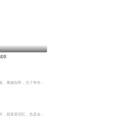
成双
曾是一流大学高材生的林双，婚后迅速怀孕成了全职妈妈，但为家庭全身心付出的她遭遇背叛。离婚在即，为了争夺女儿的抚养权，林双不得不重返职场。狼狈的她在职场偶遇了昔日同学、如今的归国人才顾许。时隔多年，顾许没想到还会与林双产生交集，得知她竟因...
一个冷漠少言，一个热情豪放，两个逗比相爱相杀，蠢萌蠢萌的兄弟情！悸动青春，热血少年，就算是回忆，也是会发光的！