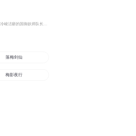
虎鹤妖师录-剧情解说：乐观开朗的山野孤儿虎子因误打误撞吞食了至阳宝物赤珠，而结识了冷峻洁癖的国御妖师队长祁晓轩。两个性格迥异的年轻人因一颗赤珠被迫一起上路，结识了赵馨彤、王羽千、山茶等伙伴。他们从彼此嫌弃到被彼此身上的不同与闪光吸引，在一...
落梅剑仙
梅影夜行
少年风水师梅花圣手
梅山师道
你是我的小青梅