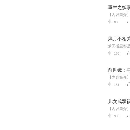
重生之妖孽
88
风月不相关
183
前世镜：与
151
儿女成双
933