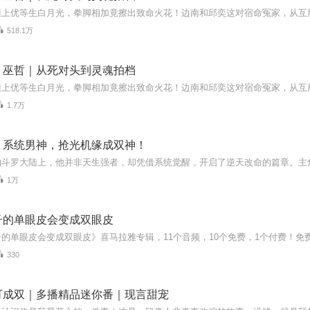
518.1万
｜巫哲｜从死对头到灵魂拍档
1.7万
｜系统男神，抢光机缘成双神！
1万
子的单眼皮会变成双眼皮
330
可成双｜多播精品迷你番｜现言甜宠