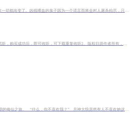
《一个鬼子都不留》是作家佰川创作的一部军事小说。小说讲述了燕山脚下的庄家营子原本是一个古朴而宁静的小山村，日本人的到来把这一切都改变了。凶残嗜血的鬼子因为一个谎言而将全村人屠杀殆尽，只有屠户庄继宗因外出得以幸免。面对这血海深仇，庄继宗与...
【作品介绍】重生了的陈福生只有一个愿望“与天同寿！”【作者介绍】花果山老狲【购买须知】1、本作品为付费有声书，前109集为免费试听，购买成功后，即可收听，可下载重复收听2、版权归原作者所有，严禁翻录成任何形式，严禁在任何第三方平台传播，违者将...
内容简介 “什么，妖不能修仙？”月神恨的牙痒痒。 她发誓她一定要进五行山修仙，然而她却阴差阳错的被拐去了南山。 开始了漫漫无期的修仙之旅。 “什么，你不喜欢我？” 月神大惊居然有人不喜欢她这么萌的小狐妖，然而对方却是不...