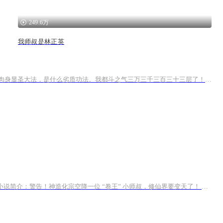
249.6万
我师叔是林正英
云韵：哈？师叔你在说什么万界之主？什么帝君？我才不认识叫这个名字的人呢。纳然嫣然：师叔祖!你这功法，斗之气二的几何倍数次方肉身显圣大法，是什么劣质功法。我都斗之气三万三千三百三十三层了！什么时候才能突破到斗者啊！云岚宗的迷弟迷妹们：师叔祖...
书名：《小师叔把修仙界卷成科技圈》专辑卖点：轻松搞笑，无虐无CP。穿越成修仙界营养不良的小可怜，却自带满格黑科技 buff？有声小说简介：警告！神造化宗空降一位 “卷王” 小师叔，修仙界要变天了！ 别人修仙：打坐、练剑、磕辟谷丹； 陆衍修仙：种地...