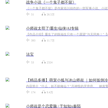
战争小说《一个鬼子都不留》
51
26.5万
小师叔太苟了|重生|仙侠|AI专辑
393
11.7万
法宝
53
2324
【精品多播】萌宠小狐与冰山师叔 ｜如何扳倒
174
9.4万
小师叔是个恋爱脑 | 于知知x秦陌