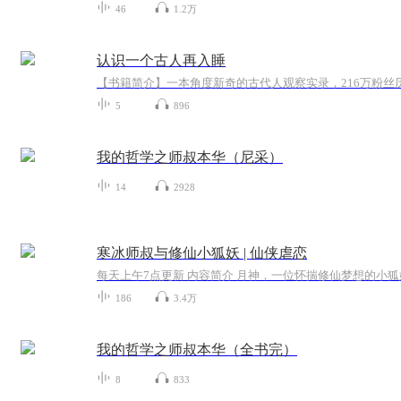
46
1.2万
认识一个古人再入睡
5
896
我的哲学之师叔本华（尼采）
14
2928
寒冰师叔与修仙小狐妖 | 仙侠虐恋
186
3.4万
我的哲学之师叔本华（全书完）
8
833