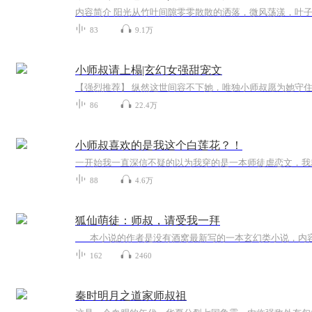
83
9.1万
小师叔请上榻|玄幻女强甜宠文
86
22.4万
小师叔喜欢的是我这个白莲花？！
88
4.6万
狐仙萌徒：师叔，请受我一拜
162
2460
秦时明月之道家师叔祖