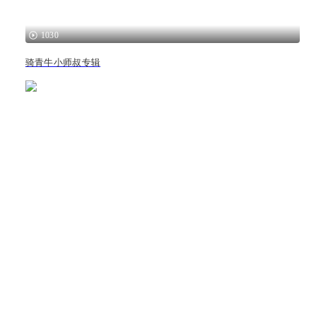
1030
骑青牛小师叔专辑