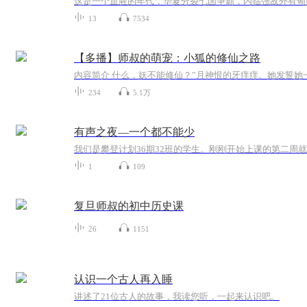
13
7534
【多播】师叔的萌宠：小狐的修仙之路
234
5.1万
有声之夜—一个都不能少
1
109
复旦师叔的初中历史课
26
1151
认识一个古人再入睡
讲述了21位古人的故事，我读您听，一起来认识吧。