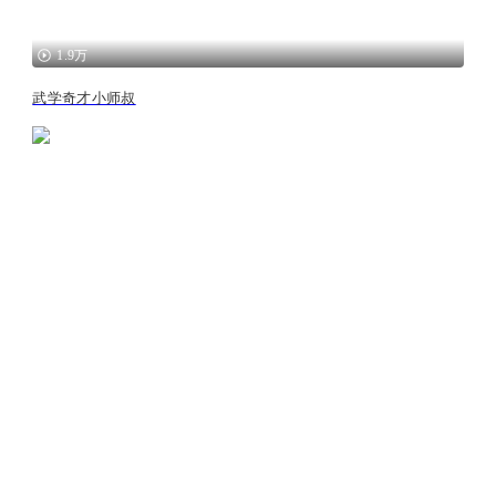
1.9万
武学奇才小师叔