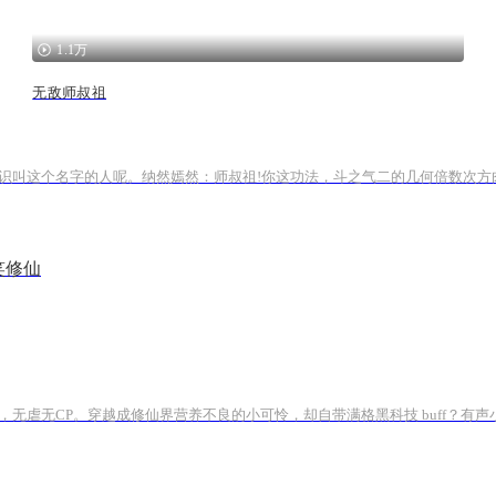
1.1万
无敌师叔祖
笑修仙