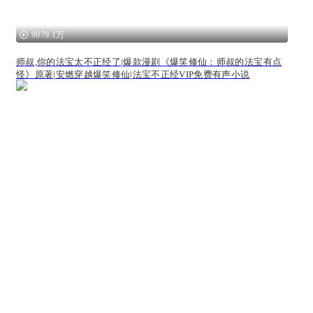
9979.1万
师叔,你的法宝太不正经了|爆款漫剧《爆笑修仙：师叔的法宝有点
怪》原著|安燃穿越爆笑修仙|法宝不正经VIP免费有声小说