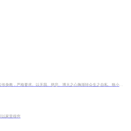
此合集由能弘法师著。法师通宗通教、融宗融教于世行。师来弥陀院几度春秋，如扶婴起步教化大众。从最基本之礼貌和接人待物教起，言传身教，严格要求。以无我、慈悲、博大之心胸渐转众生之自私、狭小之本性。抓住每一个机会耐心施教，不舍不弃。以正知正见...
所以家里很穷