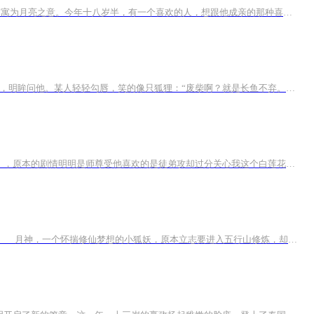
内容简介 阳光从竹叶间隙零零散散的洒落，微风荡漾，叶子沙沙作响，谱奏出一曲恬静又欢愉的乐曲。“我叫于蝉，小名于知知，字清光，寓为月亮之意。今年十八岁半，有一个喜欢的人，想跟他成亲的那种喜欢。”“我叫万俟秦，父姓万俟，母姓秦，化名秦蓦，字望...
【强烈推荐】 纵然这世间容不下她，唯独小师叔愿为她守住一片独属于她的天地......【内容简介】“小师叔，废柴是什么？”她站在梨花树下，明眸问他。某人轻轻勾唇，笑的像只狐狸：“废柴啊？就是长鱼不弃。”她怒，利爪扑过去：“你再说一遍！”“废柴又怎么样，还是我娘子！”他朗然大笑，展臂接住她。世人欺她，诓她，辱她。唯独小师叔，宠她，护她，纵容她。...
一开始我一直深信不疑的以为我穿的是一本师徒虐恋文，我就是里面货真价实的配角白莲花。只是现实跟我的记忆好像都有它自己的想法，，原本的剧情明明是师尊受他喜欢的是徒弟攻却过分关心我这个白莲花导致徒弟攻吃醋极度因爱生恨直接黑化把我这个白莲花竹马...
本小说的作者是没有酒窝最新写的一本玄幻类小说，内容主要讲述：世人皆说妖怪不能修仙，可她不信邪，偏要成仙给那些人看一看！ 月神，一个怀揣修仙梦想的小狐妖，原本立志要进入五行山修炼，却意外被带到了南山，踏上了一条未知的修...