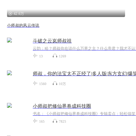
42.6万
小师叔的风云传说
斗破之云岚师叔祖
13
1269
师叔，你的法宝太不正经了|多人版|东方玄幻|爆
1560
10万
小师叔把修仙界卷成科技圈
165
7825