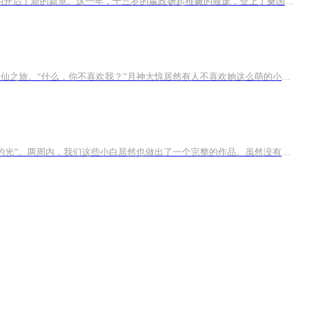
这是一个血腥的年代，华夏分裂七国争霸，内临强敌外有匈奴，征伐不断。这是一个辉煌的年代，诸子百家争鸣，道儒法墨等个流派为文明开启了新的篇章。这一年，十三岁的嬴政扬起稚嫩的脸庞，登上了秦国的王座。这一年，一名面容冷峻的少年被鬼谷子领进了山门...
内容简介 什么，妖不能修仙？”月神恨的牙痒痒。她发誓她一定要进五行山修仙，然而她却阴差阳错的被拐去了南山。开始了漫漫无期的修仙之旅。“什么，你不喜欢我？”月神大惊居然有人不喜欢她这么萌的小狐妖，然而对方却是不折不扣的冰山。她还意外成为冰...
我们是攀登计划36期32班的学生。刚刚开始上课的第二周就接到参加有声之夜比赛的通知。7个小白临时临地攒了一个小组，起名为“追音的光”。两周内，我们这些小白居然也做出了一个完整的作品。虽然没有进入复赛，但是要感谢三省师兄，摘星星师姐的帮助，还要...