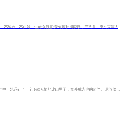
【书籍简介】一本角度新奇的古代人观察实录，216万粉丝历史大咖唐不闻带你回到历史现场，一本书结交21位古人朋友，看完胜似旧相识。不编造，不曲解，也能有新意!萧何擅长混职场，王政君、唐玄宗等人亲身示范育儿反面教材，还有“吐槽大神”罗隐、“儒家浮...
每天上午7点更新 内容简介 月神，一位怀揣修仙梦想的小狐妖，原以为能顺利进入五行山修炼，命运却将她带到了南山。 在这段意外的旅程中，她遇到了一个冷酷无情的冰山男子，意外成为他的师侄。 尽管修仙之人应摒弃情感，月神却决心要融化师叔的心。 面...