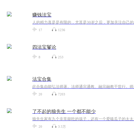
赚钱法宝
人的精力真是是有限的，尤其是30岁之后，更加关注自己
17
1236
四法宝鬘论
8
253
法宝合集
20
7203
了不起的狼先生 一个都不能少
狼先生家有九个非常能吃的孩子，还有一个爱嗑瓜子的太太
20
3.5万