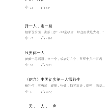
13
684
择一人，走一路
如果说前面一期的旧梦1913是极虐，那这部就是大喜。“择一人，走一路”，不管其中多么坎坷，哪怕男主杳无音信三年，女主依旧坚信的等待，最终迎来自己的爱人。感谢沈大大这第二部旧梦系列，弥补我们1913的悲伤唏嘘与遗憾。另外，顾灵毓到底知不知道傅兰君...
47
4194
只要你一人
爹爹一再嘱咐，当一个，或者好几个，甚至十几个言语不太通，模样很凶悍，每个你都得仰起脑袋才看得见他的脸的陌生人要“请”你跟他走的时候，你一定不能慌张，也不能生气，必须冷静下来，好言好语的请教对方—— “我是建昌总兵府的袁翠袖，请问你们...
10
3525
《信念》中国徒步第一人雷殿生
杨利伟，王勇峰，翟墨，张健，斯琴高娃，倪萍，腾华涛诚意推荐：十年准备，十年徒步，总行程81000公里，相当于绕赤道两圈，先后穿烂52双鞋，走掉19个脚趾甲，只身成功徒步穿越罗布泊第一人，神农架生吞蛇肉，罗霄山巨蟒惊魂，阿里无人区夜战群狼，戈壁滩饮...
6
3.2万
一天，一人，一声