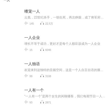
一人
嗜宠一人
云凰，22世纪杀手，一朝生死，再次睁眼，成了将军府人人可欺的嫡系小姐。无灵根，不能修炼，根骨不佳，不能练武，天生废物？瞎了他们的狗眼，她乃全系灵师，根骨绝佳，身怀空间神鼎，丹药功法，信手捏来！没有契约兽？不好意思，她坐拥兽宠军团，不用契约！重生而来，她势要将那些羞辱过她的人送入地狱。他自神秘天境而来，身份尊贵，风华无双，面上淡然，实则腹黑狠毒，唯独对她，倾尽所有温柔。...
145
22.5万
一人企业
增长不等于成功，更好才是每个人都应该成为一人企业
15
6046
一人独语
欢迎来到这独特的音频空间，这是一个人自言自语的播客，也是独自探索人间与关注自我成长的播客，是一个心灵的自留地亦是一个思绪自由翱翔的播客世界。在这里，没有外界的喧嚣，只有平凡且真挚的声音，与自己对话，与世界和解，是我这个探索者，在漫长人生...
99
3108
一人有一个
“一人有一个”是两个女生的闲聊播客，我们每期节目一人分享一个快乐烦恼或者其他，主要为了让自己开心，顺便和听众一起浪费时间。
93
2871