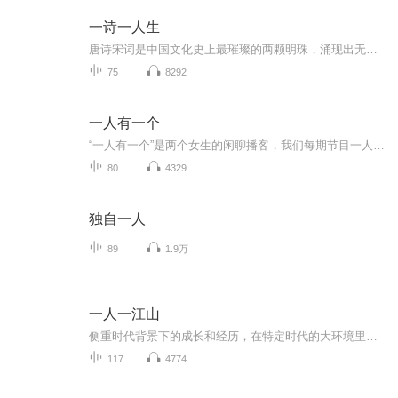
一诗一人生
唐诗宋词是中国文化史上最璀璨的两颗明珠，涌现出无数风格各异、才华横溢的诗人词人，用笔墨写下家国情怀与人间悲欢，成为流传千古的经典。
75
8292
一人有一个
“一人有一个”是两个女生的闲聊播客，我们每期节目一人分享一个快乐烦恼或者其他，主要为了让自己开心，顺便和听众一起浪费时间。
80
4329
独自一人
89
1.9万
一人一江山
侧重时代背景下的成长和经历，在特定时代的大环境里，男主一家的人生篇章。 小说《一人一江山》 播读：麦田07每天更新，欢迎收听。
117
4774