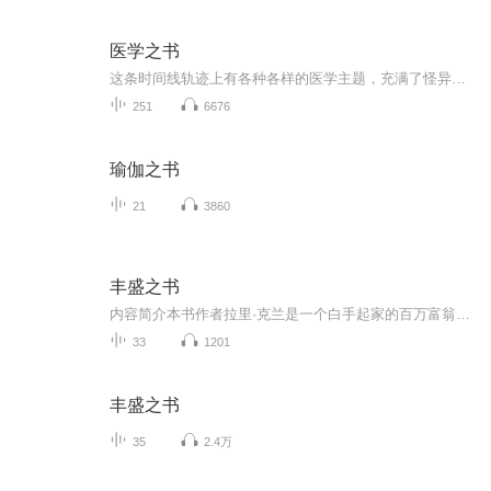
医学之书
这条时间线轨迹上有各种各样的医学主题，充满了怪异的，令人费解的故事，比如史前流行的颅骨穿孔术，成为局部麻醉剂的可卡因等，还有希波克拉底誓言、生物武器、全身麻醉、面部移植、濒死体验、安慰剂效应、替代疗法等，这些令人震撼的故事背后展现了人类...
251
6676
瑜伽之书
21
3860
丰盛之书
内容简介本书作者拉里·克兰是一个白手起家的百万富翁，他有着多重身份，是一名当之无愧的成功者。然而，他曾经也有着与大多数人一样的烦恼，即无法体验到全然的快乐。他曾尝试过许多方法，而统统以失败告终，直到他偶然习得了释放法，才达到了人生的丰盛...
33
1201
丰盛之书
35
2.4万