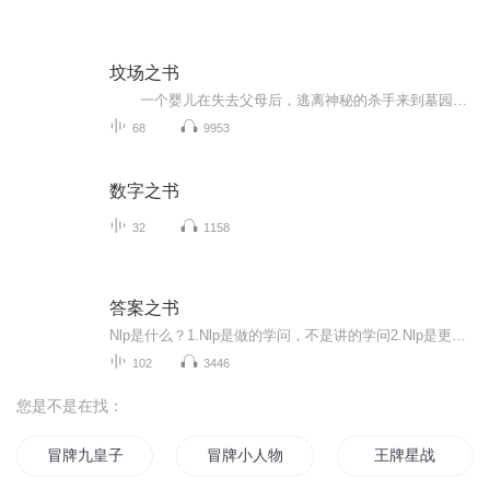
坟场之书
一个婴儿在失去父母后，逃离神秘的杀手来到墓园，由那里的幽灵们抚养长大，从此展开了与其他孩子截然不同的生活。在这里等待他探索的，有古老魂魄守护的坟墓，有地狱之门和来去无踪的女巫，还有一位来自人类世界的女孩。
68
9953
数字之书
32
1158
答案之书
Nlp是什么？1.Nlp是做的学问，不是讲的学问2.Nlp是更多的工具，更聪明的选择，更有效的态度3.在12条前提假设中具体呈现4.符合12条前提假设的思想与行为，便是符合nlp的理念和精神。5.Nlp让你更有效的方式看待人、事、物；面对问题或困境时有更多的选择。对...
102
3446
您是不是在找：
冒牌九皇子
冒牌小人物
王牌星战