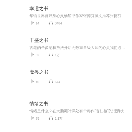
幸运之书
华语世界首席身心灵畅销书作家张德芬撰文推荐张德芬在为《幸运之书》撰写的序言中表达：“埃克哈特·托利是我十分心仪的灵性导师，更是我心目中伟大、颇有深度的心灵作家。托利的新作《幸运之书》虽然字数不多，却很可能会是改变某些读者一生命运的书。” ...
14
3484
丰盛之书
古老的圣多纳释放法开启无数重量级大师的心灵我们必须先清理内在的情绪和心灵垃圾...
32
1万
魔兽之书
40
674
情绪之书
情绪是什么？在大脑颞叶深处有个称作“杏仁核”的泪滴状构造，神经科学家称之为情绪“指挥中心”。杏仁核会评估来自外界的刺激，并判断必须远离或趋近它们，接着触发一连串的反应——提升心率、命令腺体分泌荷尔蒙、收缩四肢，或使眼皮眨个不停。当你躺在...
75
1.1万