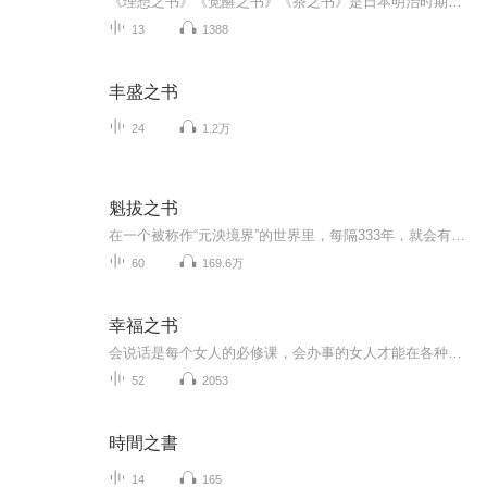
《理想之书》《觉醒之书》《茶之书》是日本明治时期思想家、美术家冈仓天心的代表作，最初由英文写成，围绕“亚洲是一体”这一核心观点来展开。我们给读者呈现的是一个全译本，并把三书结为一册，让这三部冈仓天心的代表作一次性完整呈现，便于读者对照省...
13
1388
丰盛之书
24
1.2万
魁拔之书
在一个被称作“元泱境界”的世界里，每隔333年，就会有一个名叫“魁拔”的恐怖生命复活。魁拔，是天地的错误，宇宙的漏洞。每一代魁拔诞生后，都会给世界带来毁灭性的灾难。因此，消灭魁拔无疑是天地两界勇士浴血奋战的重任和无上的光荣。 虽然每一代魁拔...
60
169.6万
幸福之书
会说话是每个女人的必修课，会办事的女人才能在各种场合如鱼得水，懂心理才能懂幸福才能抓住幸福。
52
2053
時間之書
14
165