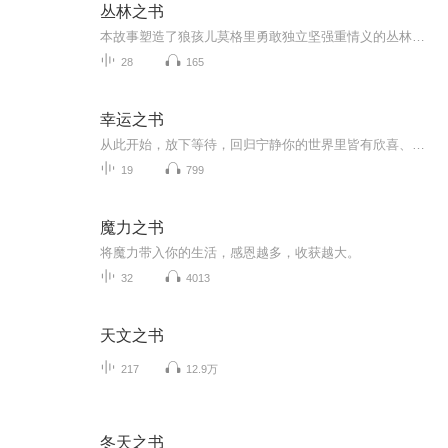
丛林之书
本故事塑造了狼孩儿莫格里勇敢独立坚强重情义的丛林少年形象，描绘了他的狼爸爸，狼妈妈，狼兄弟，黑豹，棕熊等性格鲜明的形象，除此之外，还讲述了海豹眼镜蛇大象等其他动物的故事。本故事为孩子们构造了一个充满奇幻的动物世界，能够让孩子感受到人与动...
28
165
幸运之书
从此开始，放下等待，回归宁静你的世界里皆有欣喜、幸运！
19
799
魔力之书
将魔力带入你的生活，感恩越多，收获越大。
32
4013
天文之书
217
12.9万
冬天之书