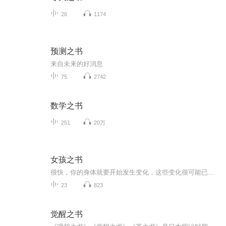
26
1174
预测之书
来自未来的好消息
75
2742
数学之书
251
20万
女孩之书
很快，你的身体就要开始发生变化，这些变化很可能已经开始发生了。我们为你感到激动，因为我们至今仍非常清楚地记得我们自己在你目前这个阶段的感受。虽说每个人在青春期经历的事都有很大差别，但无论是在心理上还是身体上，大家都会变得成熟。你会从孩童...
23
823
觉醒之书