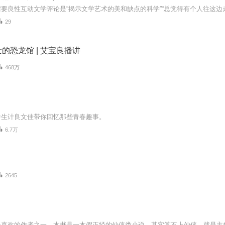
29
的恐龙馆 | 艾宝良播讲
468万
中生计良文佳带你回忆那些青春趣事。
6.7万
2645