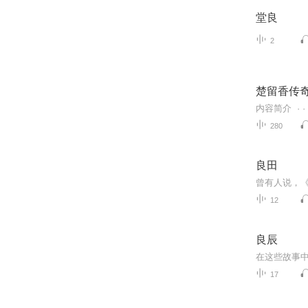
堂良
2
楚留香传奇
280
良田
12
良辰
17