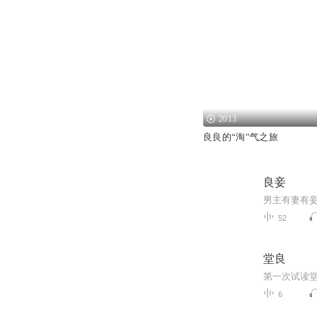
2013
良良的“淘”气之旅
良妾
52
堂良
第一次试读
6