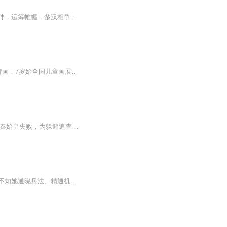
担负着光复故国的梦想奔走四方，满怀大义，博浪沙刺杀秦王，洞悉局势，鸿门宴上扭转乾坤，运筹帷幄，楚汉相争决胜于千里之外，在建立汉朝之后明哲保身而急流勇退。书中客观生动地讲述了张良在复杂的政治和军事斗争中展现出的卓越才能，以及他在功成名就之后淡薄处世的一生，他的高尚节操为青少年读者立下了一个典型的榜样。
苏州大风牛，胥良风，祖籍山东，出生地苏州，曾用笔名“风信子”。幼时即拜众高师习琴棋诗画，7岁始全国儿童画展赛金奖，作品多被艺术馆收藏，16岁始诗歌屡次获奖，80年代其“心迹”等朦胧诗广泛流传校园，结集“心旅随笔”七卷。后从事石油能源，多次参予...
张良（约公元前250—前186年），字子房，封为留侯，谥号文成，颍川城父人。张良因暗杀秦始皇失败，为躲避追查而改其他名字。张良是汉高祖刘邦的谋臣，汉朝的开国元勋之一，与萧何、韩信同为汉初三杰。
汉末南阳卧龙诸葛亮不求貌美的佳人，独娶才学过人的黄月英。世人皆笑月英相貌平平，却不知她通晓兵法、精通机关巧术。二人相伴耕读，灯下共论天下大势。孔明岀山辅汉，她留守持家教子，默默为其消解后顾之忧，成就一段以才相知，患难相守的千古佳话。