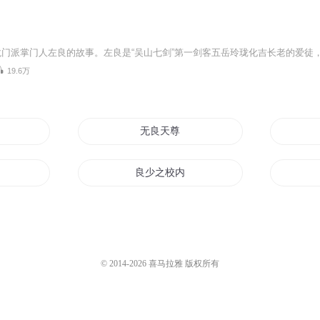
19.6万
无良天尊
良少之校内风云
无良才子
无良道尊
© 2014-
2026
喜马拉雅 版权所有
仓神之帝