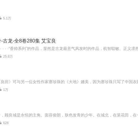
5.1万
-古龙-全8卷280集 艾宝良
25.8万
1万
628