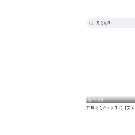
龙之仓良
27.6万
芥川龙之介：罗生门【艾宝