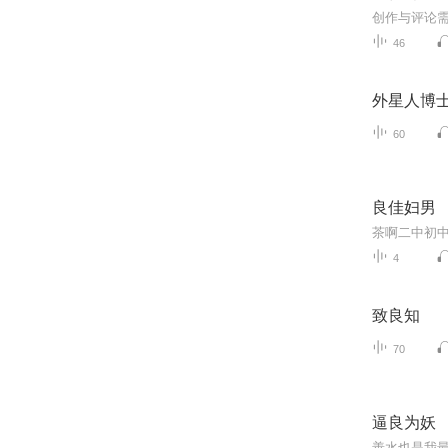
46
外星人博士
60
良佳妇男
茶啊二中初
4
致良知
70
逼良为妖