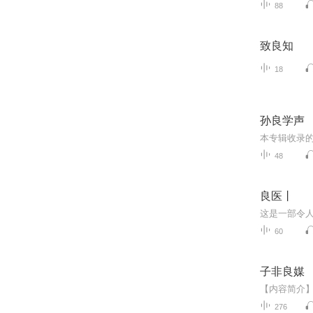
88
致良知
18
孙良学声
48
良医丨
60
子非良媒
276