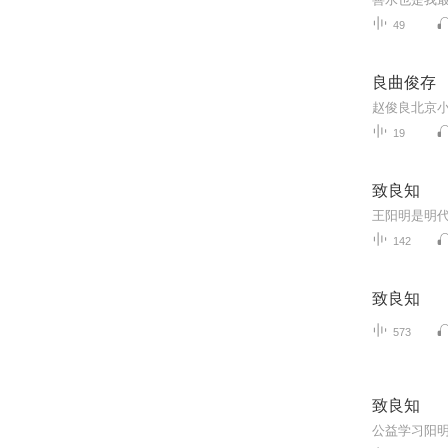
49
良曲俊存
赵俊良北京
19
致良知
142
致良知
573
致良知
公益学习阳明心学