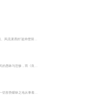
内容简介 · · · · · ·“香帅系列”的作品，显然是古龙最意气风发时的作品，机智聪敏、正义凛然、风流潇洒的“盗帅楚留香”，无疑是古龙自身的写照(尽管过于美化了)，以风流侠盗为书中主角，饮美酒、披纨素、乘宝舟、伴红袖，浪子典型，一变...
曾有人说，《良田》可与另一位女性作家赛珍珠的《大地》媲美，因为赛珍珠只写了中国农民的愚昧与悲惨，而《良田》却写了农民悲惨中的希望。喜爱雷妍的读者说南有《边城》北有《良田》。小说以林家和何家两个家族为轴心，或铺陈、或穿插、或暗示，自然、缜...
在这些故事中，顾良城是永恒的主角。面容俊朗，肤色发青的少年。在城北，在菜花田，在一切形势暧昧之地从事着游离有力的事业。他是号丧者，花圈制造者，养蜂人，汽车修理工，落魄的兽医，劳改学校的物理老师……他又永远都是他自己，高你半个头，低头对你...