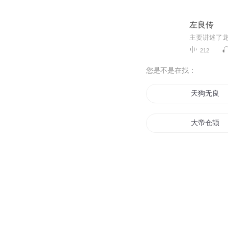
左良传
212
您是不是在找：
天狗无良
大帝仓颉
仓帝传说
穿书之南良
仓淼之歌