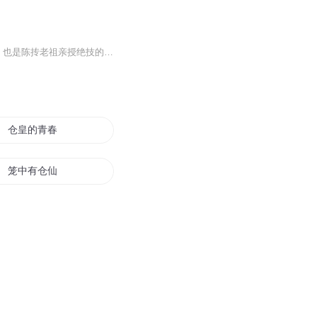
主要讲述了龙门派掌门人左良的故事。左良是“吴山七剑”第一剑客五岳玲珑化吉长老的爱徒，也是陈抟老祖亲授绝技的徒孙。他学艺十载后出山，立志寻找辱母、杀母仇人萧勇报仇。在这过程中，左良邂逅红珠女，学得三十六套天盘剑。然而，萧勇的亲孙女萧艳娘身...
仓皇的青春
笼中有仓仙
无良女相
不良传说
已是不良