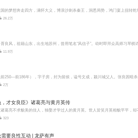
26.2万
11.9万
2万
负，才女良臣》诸葛亮与黄月英传
323
需要良性互动 | 龙萨有声