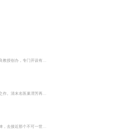
本专辑收录的是孙良老师的部分朗读作品。孙博士朗诵课堂由中国传媒大学播音专业博士孙良教授创办，专门开设有声语言课程。欢迎在微信搜索并关注微信订阅号：孙博士朗诵学堂，了解并参加各种专业活动及课程。
这是一部令人关注的非虚构作品，更是一部反思中医百年坎坷历史、为中医振兴发展鼓与呼之作。清末名医巢渭芳再传弟子、针灸大师承淡安门生陈万举，自1938年起，一生坐堂行医七十六载。自出道以来，攻克大量的疑难杂症，救治病人数十万人，亲历并见证了中医...
【内容简介】虞折烟出嫁那日，姐姐在她面前自尽而亡，为寻找姐姐惨死的真相，她卖身为婢，去接近那个不可一世的公府少爷。她利用他的宠爱，将他推入万劫不复之地。再次相见，她是万分尊贵的世子妃，他的权倾朝野的臣子。她乞求他放过自己的亲人，他却视她...