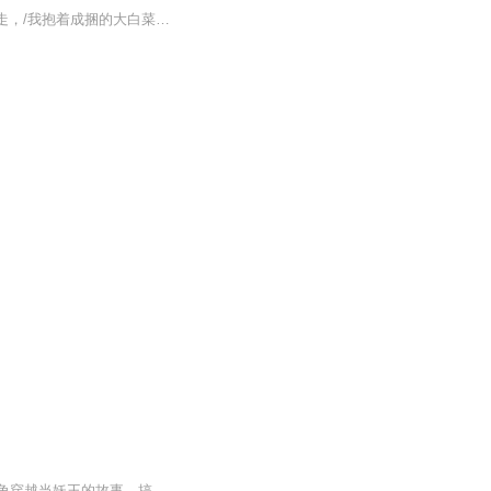
创作与评论需要良性互动文学评论是“揭示文学艺术的美和缺点的科学”“总觉得有个人往这边走，/我抱着成捆的大白菜，像基督。/我的风帽有一个小小破绽：/细心的研者发现，是 1876 年的饰品。//河川也可以是幔子，/朋友做了石头；/我们心中的愤怒、抑郁乃至...
善水也是我最喜欢的作者之一。本书是一本假正经的仙侠类小说，其实算不上仙侠，就是主角穿越当妖王的故事，搞笑风，男主拿着方便面塑料叉子就穿越了。站内搞笑类的修仙妖怪啥的作品其实很多，对比一下很容易发现善水的优势，那就是自然。搞笑的梗很多，但...