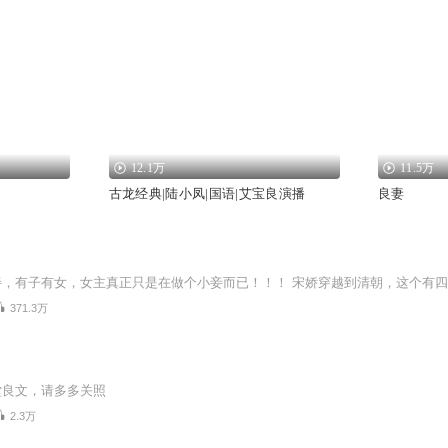
12.1万
11.5万
古龙经典|陆小凤|国语|艾宝良演播
良妻
371.3万
堂良文，请多多关照
2.3万