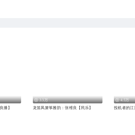
3.5万
4.5万
良播】
龙笛凤箫筝雅韵：张维良【民乐】
投机者的江