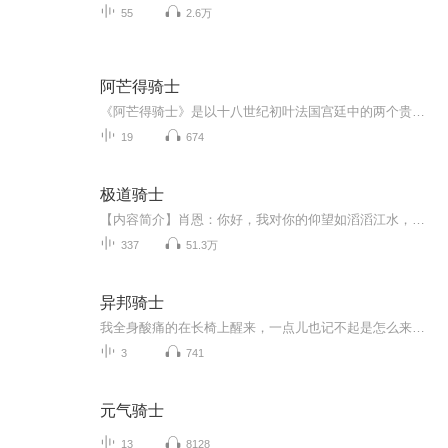
55
2.6万
阿芒得骑士
《阿芒得骑士》是以十八世纪初叶法国宫廷中的两个贵族集团为争夺摄政王位所展开的一场惊心动魄的斗争为历史背景的。
19
674
极道骑士
【内容简介】肖恩：你好，我对你的仰望如滔滔江水，额，能握个手吗？某天才疑惑地与肖恩握了握手。肖恩转身，心中狂笑：嘿嘿，顶级骑士天赋到手。文字版权方：阅文听书【作者/主播简介】作者：银霜骑士，网络小说作家。主播：沨声【购买须知】1、本作品为...
337
51.3万
异邦骑士
我全身酸痛的在长椅上醒来，一点儿也记不起是怎么来到这儿的，记忆像是烟雾一般消失了。但是当我偶然认识石川良子和占星师御手洗洁之后，我的命运却被引向另一个方向。我发现了自己以前留下的日记：“我要为最爱的妻子报仇！”丧失的记忆开始一一浮现，但...
3
741
元气骑士
13
8128