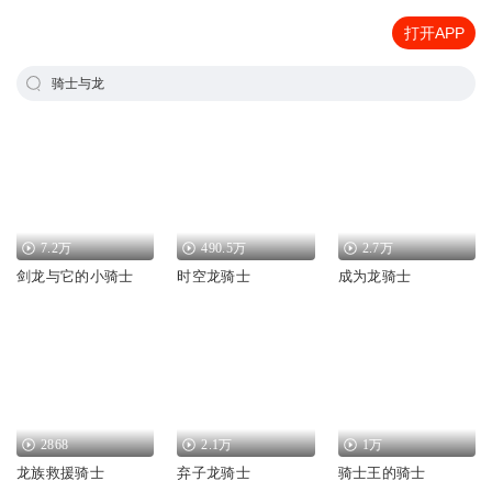
打开APP
骑士与龙
7.2万
490.5万
2.7万
剑龙与它的小骑士
时空龙骑士
成为龙骑士
2868
2.1万
1万
龙族救援骑士
弃子龙骑士
骑士王的骑士