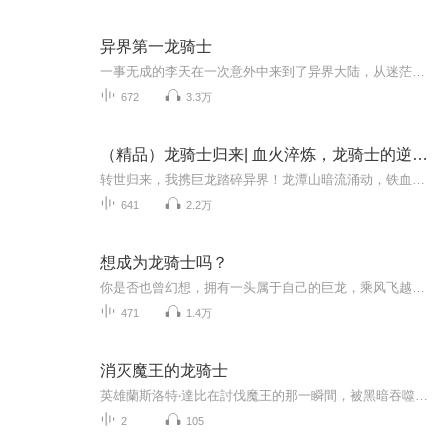
异界第一龙骑士
一事无成的李天在一次意外中来到了异界大陆，从迷茫无助到成为异界第一龙骑士他都经历了那些磨难
672
3.3万
（精品）龙骑士归来| 血火淬炼，龙骑士的逆袭之路！
转世归来，我携巨龙踏碎异界！龙潭山暗流涌动，铁血兄弟团遭遇宿敌，暗夜杀手为爱入局，恩怨情仇一触即发！纯人声多播精品剧，沉浸式解锁权谋、热血与爱恨交织的异界传奇，每一集都有反转！话说上本书是要成为龙骑士 ，那么这本是龙骑士的归来 ，有没有超...
641
2.2万
想成为龙骑士吗？
你是否也曾幻想，拥有一头属于自己的巨龙，乘风飞越云海，身披铠甲，成为守护世界的龙骑士？小镇少年平凡的人生，因一场突如其来的龙族浩劫彻底改写。偏见、追杀、战火、阴谋接踵而至，他与幼龙相互救赎，在乱世中寻找共存的答案。这是一段关于勇气、信任...
471
1.4万
消灭魔王的龙骑士
英雄蘭斯洛特‧達比在討伐魔王的那一瞬間，被黑暗吞噬。等他脫離困境時，時間已經過去了三十八年。得知人類的世界迎來和平後，他隱瞞身分，享受起第二次的人生。但某一天，他目睹一只矯健地飛越天空、身體顔色與他亡于戰場的愛騎一樣是赤紅色的龍，便想道...
2
105