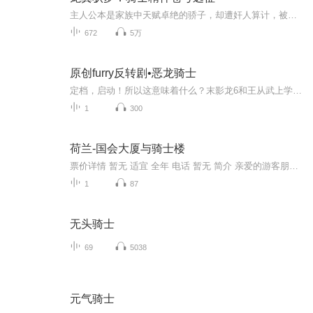
主人公本是家族中天赋卓绝的骄子，却遭奸人算计，被家族无情陷害，最终含恨而亡，生命戛然而止在那无尽的黑暗之中。谁料，命运的齿轮悄然转动，玄灵竟奇迹般地转生到了一处偏僻宁静的小村落。在这重生之地，他的眼眸中燃起了复仇的熊熊烈火，咬着牙立下誓...
672
5万
原创furry反转剧•恶龙骑士
定档，启动！所以这意味着什么？末影龙6和王从武上学记暂时不定档——（此处应有掌声但是没有）可以猜一下为什么叫恶龙骑士好了以下简介恶龙骑士，是兽设反转剧，世界观中兽族/龙族是对立种族，主角为一位被他人称为“白骑士”的白色公猫。相传白骑士最大...
1
300
荷兰-国会大厦与骑士楼
票价详情 暂无 适宜 全年 电话 暂无 简介 亲爱的游客朋友，您好。国会大厦是海牙市区内最引人流连的地方，他的英文名在荷语中是内院的意思，整个建筑就是一个院落。您如果想参观，就得穿过这座荷兰古堡外院的大门，才能进入国会大厦的内院中。是不是挺有意...
1
87
无头骑士
69
5038
元气骑士