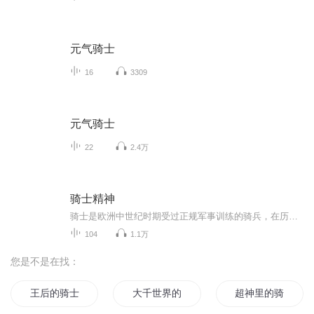
元气骑士
16
3309
元气骑士
22
2.4万
骑士精神
骑士是欧洲中世纪时期受过正规军事训练的骑兵，在历史上，他们是忠贞、勇敢的象征。本书介绍了骑士是一种特殊的职业、怎样成为骑士、骑士怎样装备、骑士怎样战斗、名留千古的骑士、浪漫的骑士文化等六个部分。
104
1.1万
您是不是在找：
王后的骑士
大千世界的修罗骑士王
超神里的骑士