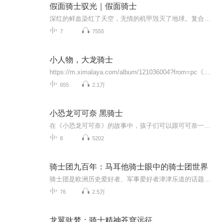
假面骑士驭光｜假面骑士
深红的鲜血染红了天空，无情的机甲毁灭了地球。复合年72年，这已经是过去的地球人移民到Z星第72年了。可是，无情的机甲再次将鲜血洒向Z星，为了人民，假面骑士挺身而出。他，既是战士，又是人类。更是，希望！
7
7555
小人物，大龙骑士
https://m.ximalaya.com/album/121036004?from=pc《弑天妖皇：万妖无生路，我便弑神开界》https://m.ximalaya.com/album/120982478?from=pc《离谱 SEED：菜鸡儿苟命日常》https://m.ximalaya.com/album/120939396?from=pc《诡域巫途：流落大荒，被巫女招为...
655
2.1万
小恐龙可可奈 黑骑士
在《小恐龙可可奈》的故事中，孩子们可以跟可可奈一起驾驶潜艇遨游海底两万里，像爱丽丝一样漫游奇境，跟森林王子一起去丛林寻宝，还能寻找亚特兰蒂斯、拜访圣诞老人、重返白垩纪……久违的场景，似曾相识的人物，奇思妙想的情节，让大人和孩子都脑洞大开。作者，英戈.西格纳，德国儿童作家和插画师，创作了《小恐龙可可奈》、《猫鼬古斯塔夫》、《艾略特和伊莎贝拉》等系列儿童文学作品。...
8
5202
骑士团九百年：马耳他骑士眼中的骑士团世界
骑士团是欧洲历史爱好者、军事爱好者津津乐道的话题。每个骑士团都有不同的标志和装束，有不同的传奇故事。本书范围广，记述了大大小小的骑士团十余个；时间长，从12世纪到2000年，涵盖九百年的骑士团历史。无论是圣殿骑士团圣地战斗、条顿骑士团转战普鲁...
76
2.5万
龙翼驮梦：骑士精神苍穹远征