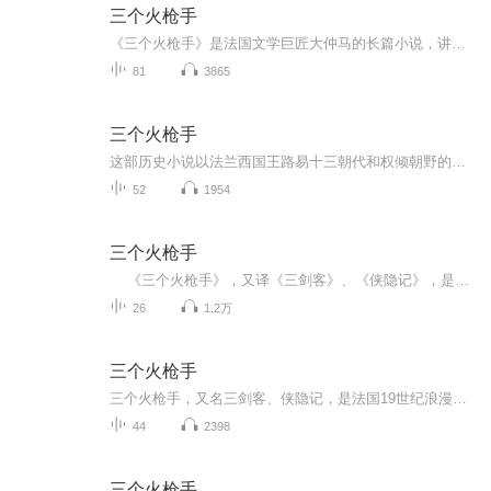
三个火枪手
《三个火枪手》是法国文学巨匠大仲马的长篇小说，讲述了农村青年达达尼安与其三位火枪手朋友一起为保卫法国和平而历尽艰险的惊险故事。该书语言生动、文字简洁，不仅是学生们的良师益友，同时亦可供广大普通读者阅读，从中领略文学大师的无尽魅力。
81
3865
三个火枪手
这部历史小说以法兰西国王路易十三朝代和权倾朝野的红衣主教黎塞留掌权这一时期的历史事实为背景，描写三个火枪手阿多斯、波尔多斯、阿拉密斯 [7] 和他们的朋友达达尼昂如何忠于国王，与黎塞留斗争，从而反映出统治阶级内部勾心斗角的种种情况。小说时...
52
1954
三个火枪手
《三个火枪手》，又译《三剑客》、《侠隐记》，是法国19世纪浪漫主义作家大仲马的代表作之一。该书曾五次被翻拍成电影作品。故事主角为达达尼昂，三个火枪手分别是阿多斯，波尔多斯，和阿拉密斯。 这部历史小说以法兰西国王路易十三朝代和...
26
1.2万
三个火枪手
三个火枪手，又名三剑客、侠隐记，是法国19世纪浪漫主义作家大仲马的代表作之一。故事主角为达达尼安，三个火枪手分别是阿多斯，波尔多斯，和阿拉密斯。年代1624-1628年！
44
2398
三个火枪手