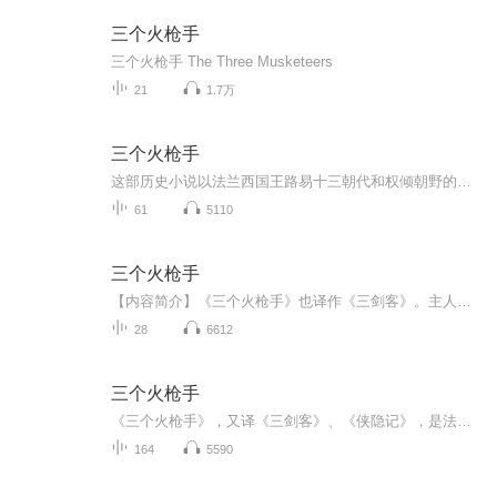
三个火枪手
三个火枪手 The Three Musketeers
21
1.7万
三个火枪手
这部历史小说以法兰西国王路易十三朝代和权倾朝野的红衣主教黎塞留掌权这一时期的历史事实为背景，描写三个火枪手阿多斯、波尔朵斯、阿拉宓斯和他们的朋友达达尼昂如何忠于国王，与黎塞留斗争，从而反映出统治阶级内部勾心斗角的种种情况。小说时间起止是1624-1628年。
61
5110
三个火枪手
【内容简介】《三个火枪手》也译作《三剑客》。主人公达达尼昂在法国国王路易十三与红衣主教黎塞留两派势力的夹缝中生存。达达尼昂加入了国王路易十三的禁军队，并与三个火枪手结下了兄弟般的友谊。在经历了派系之间的明争暗斗以及战场上的生死激战之后，...
28
6612
三个火枪手
《三个火枪手》，又译《三剑客》、《侠隐记》，是法国19世纪浪漫主义作家大仲马的代表作之一。该书曾五次被翻拍成电影作品。故事主角为达达尼安，三个火枪手分别是阿多斯，波尔多斯，和阿拉密斯。这部历史小说以法兰西国王路易十三朝代和权倾朝野的红衣主...
164
5590