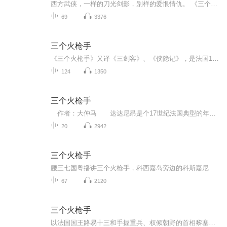
西方武侠，一样的刀光剑影，别样的爱恨情仇。 《三个火枪手》又译《三剑客》、《侠隐记》，是法国19世纪浪漫主义作家大仲马的代表作之一。 这部历史小说以法兰西国王路易十三和权倾朝野的红衣主教黎塞留掌权这一时期的历史事实为背景，描写三个火枪手阿多斯、波尔朵斯、阿拉宓斯和他们的朋友达达尼安如何忠于国王，与黎塞留斗争，从而反映出统治阶级内部勾心斗角的种种情况。
69
3376
三个火枪手
《三个火枪手》又译《三剑客》、《侠隐记》，是法国19世纪浪漫主义作家大仲马的代表作之一。该书曾五次被翻拍成电影作品。故事主角为达达尼昂，三个火枪手分别是阿多斯，波尔多斯，和阿拉密斯。这部历史小说以法兰西国王路易十三朝代和权倾朝野的红衣主教...
124
1350
三个火枪手
作者：大仲马 达达尼昂是个17世纪法国典型的年轻好胜的世家子弟，为了实现其梦寐以求的愿望,成为一名英勇的法王御前火枪手，他来到了巴黎。 殊不知，火枪队已被早怀篡权野心的红衣主教黎塞留解散并调往前线去对英国作战了。达达尼昂跑到司令部去要...
20
2942
三个火枪手
腰三七国粤播讲三个火枪手，科西嘉岛旁边的科斯嘉尼人是构成欧洲人的商业文明的贵族的主体人种，世界各地沿海一带的居民至今还是有大宽大的小行星下巴，他们咬紧肌肉的脸部你一定见过，决斗的时候突然后的做法你一定不陌生。
67
2120
三个火枪手
以法国国王路易十三和手握重兵、权倾朝野的首相黎塞留红衣主教的矛盾为背景，穿插群臣派系的明争暗斗，围绕宫廷里的秘史轶闻，展开了极饶趣味的故事。书中的主人公少年勇士达达尼昂，怀揣其父留给他的十五个埃居，骑一匹长毛瘦马，告别及亲，远赴巴黎，希...