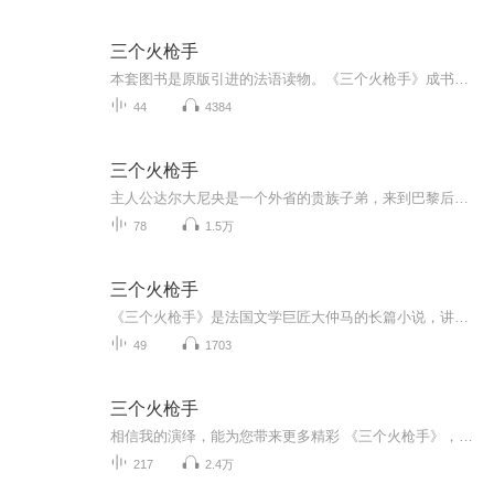
三个火枪手
本套图书是原版引进的法语读物。《三个火枪手》成书于1844年，是一部以17世纪法国历史为背景的惊险小说。主人公达尔大尼央和他的伙伴一起承担了保卫法国王后的危险使命。全世界的读者都被达尔大尼央激动人心的故事深深地吸引。改编版的《三个火枪手》专门为具有一定法语水平的学习者量身定做。每篇都设计了读前思考题，鼓励学习者使用已有的知识对内容进行预测，故事后面的阅读理解练习帮助学习者检查阅读效果，Travail de réflexion练习可供教师组织课堂教学使用；书中提供的权...
44
4384
三个火枪手
主人公达尔大尼央是一个外省的贵族子弟，来到巴黎后加入了国王路易十三的火枪队，并与另外三个火枪手结成了莫逆之交。王后安娜与英国首相白金汉有私情，安娜送了一串钻石坠子给白金汉；而与王后为敌的首相黎塞留却派人去英国偷得坠子上的两颗钻石，想使王...
78
1.5万
三个火枪手
《三个火枪手》是法国文学巨匠大仲马的长篇小说，讲述了农村青年达达尼安与其三位火枪手朋友一起为保卫法国和平而历尽艰险的惊险故事。该书语言生动、文字简洁，不仅是学生们的良师益友，同时亦可供广大普通读者阅读，从中领略文学大师的无尽魅力。
49
1703
三个火枪手
相信我的演绎，能为您带来更多精彩 《三个火枪手》，又译《三剑客》、《侠隐记》，是法国19世纪浪漫主义作家大仲马的代表作之一。该书曾五次被翻拍成电影作品。故事主角为达达尼昂，三个火枪手分别是阿多斯，波尔多斯，和阿拉密斯。 这部历史小说以法兰西国王路易十三朝代和权倾朝野的红衣主教黎塞留掌权这一时期的历史事实为背景，描写三个火枪手阿多斯、波尔朵斯、阿拉宓斯和他们的朋友达尔大尼央如何忠于国王，与黎塞留斗争，从而反映出统治阶级内部勾心斗角的种种情况。小说时间起止是1624-1628年 故事内容是没落贵族出身的达达尼昂到巴黎投军，加入国王路易十三的火枪手卫队，和其他三个火枪手成为好朋友。他们为了保护王后西班牙公主安娜·奥地利 的名誉，抗击红衣主教黎塞留，击败黎塞留设置的重重障碍，前往英国，从白金汉公爵那里取回王后的钻石，挫败了黎塞留挑拨国王和王后的阴谋
217
2.4万