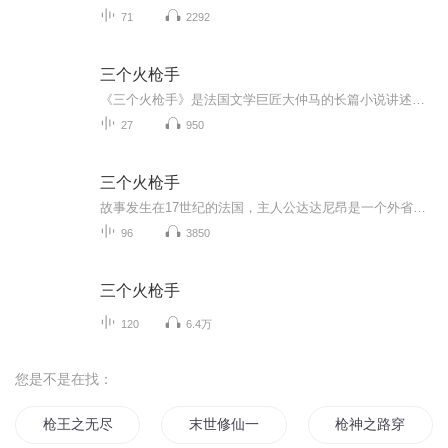
71
2292
三个火枪手
《三个火枪手》是法国文学巨匠大仲马的长篇小说讲述了农村青年达达尼安与其三位火枪手朋友起为保卫法国和平而历尽艰险的惊险故事。该书语言生动、文字简洁，不仅是学生们的良师益友，同时亦可供广大普通读者阅读，从中领略文学大师的无尽魅力：
27
950
三个火枪手
故事发生在17世纪的法国，主人公达达尼昂是一个外省的贵族子弟，他来到巴黎后加入了国王路易十三的火枪队。在那里，他结识了另外三位火枪手：阿多斯、波尔多斯和阿拉密斯，他们四人很快成为了莫逆之交，并为了王后的名誉而进行了一系列的冒险。
96
3850
三个火枪手
120
6.4万
您是不是在找：
枪王之无尽战斗
末世修仙一把枪
枪神之路穿越