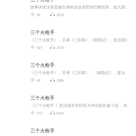
故事讲述没落贵族出身的达达尼昂到巴黎投军，加入国王路易十三的火枪手卫队，和其他三个火枪手成为好朋友。他们为了保护王后西班牙公主安娜·奥地利的名誉，抗击红衣主教黎塞留，击败黎塞留设置的重重障碍，前往英国，从白金汉公爵那里取回王后的钻石，挫败了黎塞留挑拨国王和王后的阴谋。
52
2029
三个火枪手
《三个火枪手》，又译《三剑客》《侠隐记》，是法国19世纪浪漫主义作家大仲马的代表作之一，创作于1844年。这部历史小说以法兰西国王路易十三朝代和权倾朝野的红衣主教黎塞留掌权这一时期的历史事实为背景，描写三个火枪手阿多斯、波尔多斯、阿拉密斯和他...
427
2579
三个火枪手
《三个火枪手》，又译《三剑客》、《侠隐记》，是法国19世纪浪漫主义作家大仲马的代表作之一。故事主角为达达尼昂，三个火枪手分别是阿多斯，波尔多斯，和阿拉密斯。这部历史小说以法兰西国王路易十三朝代和权倾朝野的红衣主教黎塞留掌权这一时期的历史事...
45
1886
三个火枪手
《三个火枪手 》是法国文学巨匠大仲马的长篇小说 ，作品讲述了农村青年达达尼安与三位火枪手朋友一起为保卫法国和平而历尽了艰险的惊险故事 。该书语言生动 文字简洁 ，不仅是学生们的良师益友 ，同时亦可供广大的普通读者阅读 ，从中领悟文学大师的无尽魅...
171
6165
三个火枪手