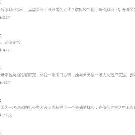
录
2.1万
录
书、武侠评书
4088
录
4.1万
录
73.3万
录