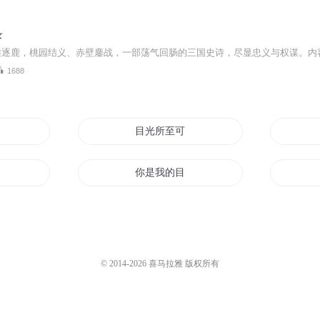
录
1688
目光所至可有妖
修仙世界
你是我的目光倾城
夏目你好
异界战争风云目录
© 2014-
2026
喜马拉雅 版权所有
魔法修仙目录