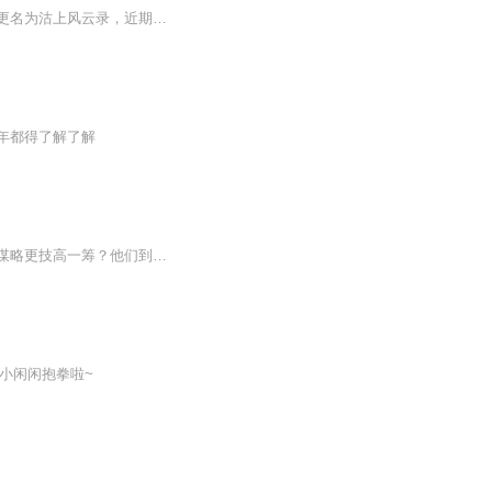
说明：混混儿论这书，由于被天津某派艺人举报，被下架之后，大家强烈要求恢复！该书现更名为沽上风云录，近期也将推出，期待大家的关注！ 沽上旧闻这部书是由评书演员旋祥瑞精心演绎的一部快餐式评书作品。 本书是继混混儿论这个名字被某些人举报版权问题之后，惨遭下架又推出的一部评书大作。这部书包罗万象，是天津评书历史舞台上已尽...
年都得了解了解
哪位历史谋士是得之可得天下的麒麟才子？他们都是自己所处时代的琅琊榜首。他们中谁的谋略更技高一筹？他们到底有着怎样的超能力？跟着陆道铭一起去寻找答案吧。
小闲闲抱拳啦~