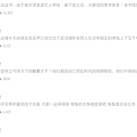
11.9万
录
未必懂今天的现实其实早已发生过只是没懂听史悟人生没有固定的界线上下五千
3.2万
录
5635
录
夺宝界的爆笑段子合集 大家一起来猜猜 每集的主角都是谁吧 每集最后会公布 
1.4万
录