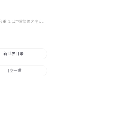
汉末乱世群雄逐鹿，桃园结义、赤壁鏖战，一部荡气回肠的三国史诗，尽显忠义与权谋。内容重点:以声重塑烽火连天的豪杰时代。听波澜壮阔的群雄逐鹿，品关羽忠义、孔明智谋、曹操霸业，让桃园结义、赤壁烈焰、空城琴音穿越时空，叩击耳畔。无论是纵横捭阖的战...
新世界目录
目空一世
幻梦目录
他的目光所至
我重生到禁目录