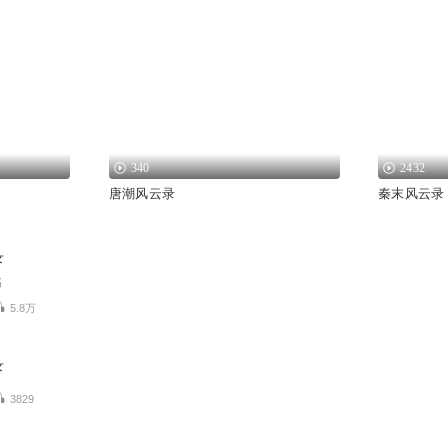
340
2432
唐潮风云录
秦末风云录
录
书
5.8万
录
3829