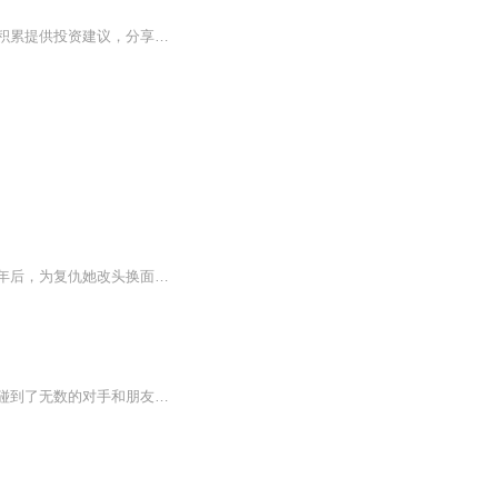
以独特的视角解读财经事件，揭秘真相；以通俗的方式了解财经知识，听懂财经；以专业的积累提供投资建议，分享干货。每期5～6分钟，一个有观点、有态度、有温度的财经“得到”！
幼年尹诗目睹母亲被姨娘陷害而死，外祖一家满门抄斩，她与弟弟被一场大火毁尸灭迹。数年后，为复仇她改头换面入宫为妃。她要夺那至高无上的权利。所有沾染亲人鲜血的恶人，有一个算一个，血债血偿奸人无处可逃。
【内容简介】因为一次偶然的机会主人公卫离获得了一个修仙的机会，在修仙过程之中卫离碰到了无数的对手和朋友，究竟卫离会如何在修仙的道路之上走下去。又是如何成为一名笑傲天下的修仙者。【作者/主播】作者：璇玑心德主播：凤箫声动有声故事【购买须知】...