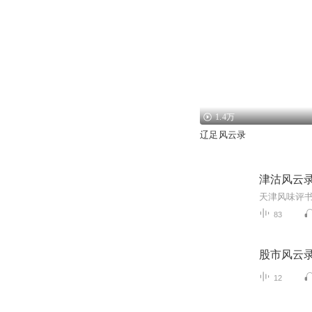
1.4万
辽足风云录
津沽风云
天津风味评
83
股市风云
12