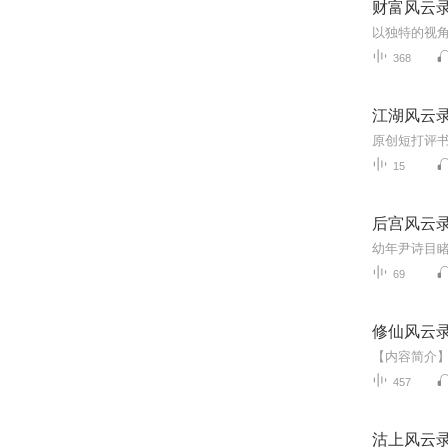
财富风云
368
江湖风云
原创短打评
15
后宫风云
69
修仙风云
457
沽上风云