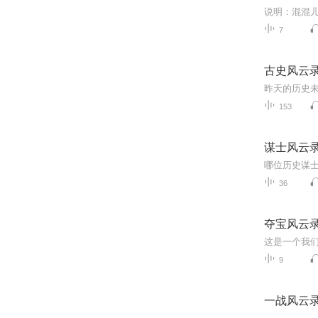
7
古史风云
昨天的历史
153
谋士风云
36
夺宝风云
这是一个我们
9
一战风云