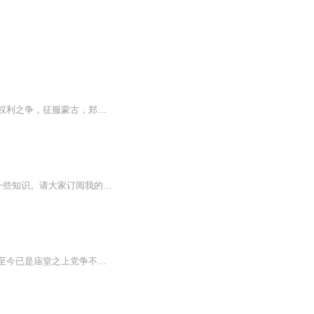
本评书讲朱元璋从军开始历经艰难，创立明朝，为后世子孙治理国家，培养特别机构，叔侄权利之争，征服蒙古，郑和下西洋，东学党之争，崇祯自缢明朝灭亡三百年的历史，微评书大历史，简单明了
我们在平日里常听的名词，不一定知道内涵。这里将用通俗的语言，向朋友们介绍“导航”的一些知识。请大家订阅我的专辑，跟着主播的声音慢慢了解古今中外的故事和概念。专辑内的文章原作者为陈庆之，受原作者授权，编写成有声作品，呈现给大家。特此向原作...
【内容简介】中原有国，其名曰楚，守中原称上国已历三百春秋。然久则思堕，富则消志。至今已是庙堂之上党争不断，江湖之下血雨腥风。此间天下靡靡之音长响，人心重利而忘义。且看赵隶，时空挪转重活一世，能否为此间天下添上几分忠义豪气！？...【作者/主...