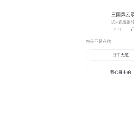
三国风云
44
您是不是在找：
目中无道
我心目中的
死神目录
目与星空
神之目录