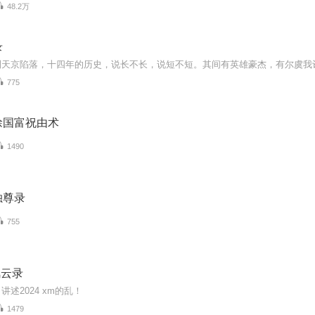
48.2万
录
775
徐国富祝由术
1490
独尊录
755
m风云录
述2024 xm的乱！
1479