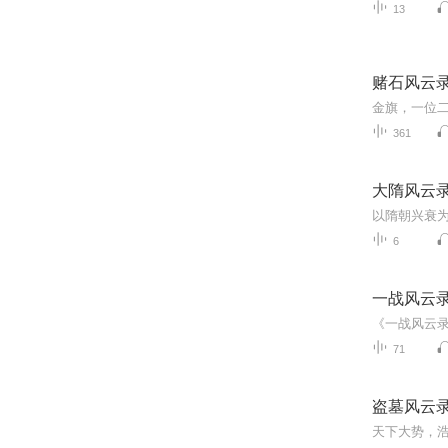
13
赌石风云
361
大隋风云
6
一战风云
71
盗墓风云