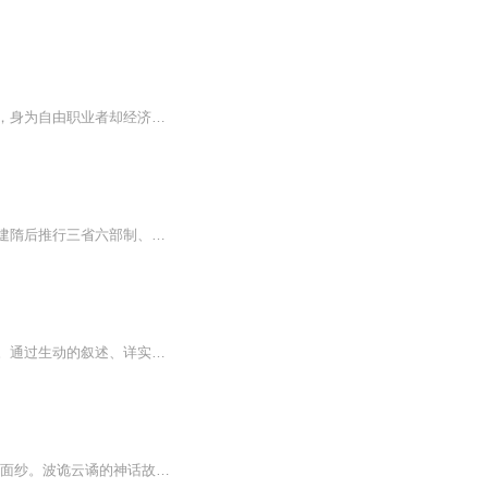
金旗，一位二十五六岁的江南男子，长眉细目，白脸无须，性格懦弱善良。他擅长玉器古玩，身为自由职业者却经济贫寒。在一个阴沉沉的早晨，金旗骑车上班途中，偶遇摔倒的赌鬼，赌鬼原本家境优渥，父辈是最早的万元户，在城里经营金银饰品生意发了大财。然而...
以隋朝兴衰为主线，讲述从杨坚龙潜北周，在权臣堆里隐忍装憨，历经宫变掌控朝政，代周建隋后推行三省六部制、科举制等改革，开创 “开皇之治”，到杨广靠伪装夺嫡上位，却因暴政致民怨沸腾，大隋仅存 38 年便灭亡，期间还穿插灭陈之战及储位之争等情节，最...
《一战风云录》是一档深度解析第一次世界大战历史背景、关键事件与深远影响的系列节目。通过生动的叙述、详实的史料和深刻的分析，本专辑将带您重回那个风云激荡的时代，揭示战争背后的政治博弈、军事策略与社会变革。每一集都聚焦于一个独特的主题，从列...
天下大势，浩浩荡荡，顺之者昌，逆之者亡!一本祖传画册书，一步步揭开，东方神话背后的面纱。波诡云谲的神话故事，从生产队组织修河的时候说起。