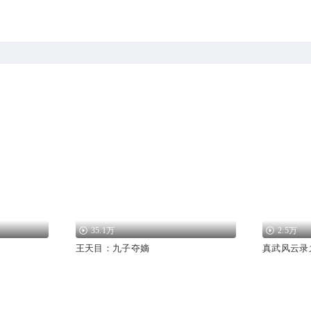
35.1万
2.5万
王天目：九子夺嫡
真武风云录