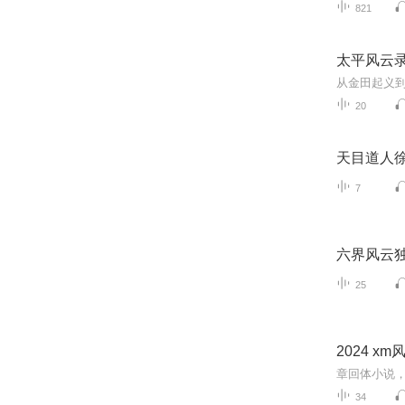
821
太平风云
20
天目道人
7
六界风云
25
2024 x
章回体小说，讲
34