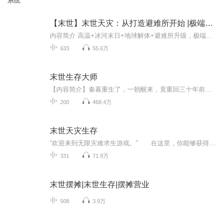
系统
【末世】末世天灾：从打造避难所开始 |极端天气|人工智能 |生存点|末世生存系统
内容简介 高温+冰河末日+地球解体+避难所升级，极端气候灾难交替出现，地表生物灭绝，人类文明走向未日。苏武穿越到这个平行世界，立刻就要面对未日的威胁。幸好，他获得了未世生存系统。只要生存下去，就能无限攀升科技，令幻想化为现实。避难所中的花园...
633
55.6万
末世生存大师
【内容简介】秦暮重生了，一朝醒来，竟重回三十年前，回到末世来临之前。 在上一世，秦暮挣扎求生，也不过是本领低微的一级能力者，末世时代的蝼蚁之辈。 而这一世，拥有三十年末世生存经验的秦暮回到了最初。一切重新开始的他，将成为救世主？将成为最强...
200
468.4万
末世天灾生存
“欢迎来到无限灾难求生游戏。” 在这里，你能够获得各种奇妙的物品。 不过—— 你得先活下来。 为了挽救亲人的生命，闻峥踏上了无限求生的征程。 ———————— 【死亡蠕虫】 在地底悄然穿梭的蠕虫暗自积蓄能量、蓄势待发，而脚踏大...
331
71.9万
末世摆摊|末世生存|摆摊营业
508
3.9万