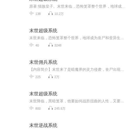
原著:猫族皇子。末世来临，恐怖笼罩整个世界，地球成为丧尸和变异生物的狩猎场。赵天磊意外获得神秘的超级系统，虽然他不是圣人，但是看到眼前人间的惨状，以及同学们一个个死去，又怎能做到袖手旁观，且看拥有超级升级和兑换系统的赵天磊，如何带领人类与...
138
10.2万
末世超级系统
末世来临，恐怖笼罩整个世界，地球成为丧尸和变异生物的狩猎场，赵天磊意外获得神秘的超级系统，虽然他不是圣人，但是看到眼前人间的惨状，以及同学们，一个个死去，又怎能做到袖手旁观，且看拥有超级升级和兑换系统的赵天磊，如何带领人类与群失对抗，恢...
40
3248
末世佣兵系统
【内容简介】末世来了是暗魔界的灵力侵袭，丧尸出现。是暗魔界的空间裂缝，魔兽来了。是暗魔界的融合，世界融合了。蜀山空间，昆仑洞天，几大福地，有些hold不住了主角笑了，我拥有位面佣兵系统，所有的一切都会是我的！【作者/主播】作者：琴梦语主播：宇...
225
2万
末世超级系统
末世降临，黑暗笼罩，他要如何战胜扭曲的人性，又要如何杀出丧尸重围，成为人类最后的英雄！丧尸？只是小喽啰，要揍就揍变异丧尸和变异生物，我需要你们脑子里的晶核来进化。看哥如何在这末世，组建最强军团，横行天下，重建人类的文明。总结：收听这本书...
800
245.9万
末世逆战系统