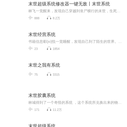
末世超级系统修改器一键无敌丨末世系统
林飞一觉醒来，发现自己穿越到丧尸横行的末世，生死存亡关头获得最强修改器系统。“功能一：无敌。状态：未启动。”“功能二：无限生命。状态：未启动。”“功能三：无限体力。状态：未启动。”“功能四：无限负重。状态：未启动。”“功能五：道具无限、...
888
8.2万
末世经营系统
书籍信息郗(xi)悦一觉睡醒，发现自己到了陌生的世界。这里居然是未知病毒爆发后的第八个月，城市里丧尸成群结队。还好!姗姗来迟的系统让她在市中心经营了一家大酒店，还配备了一个倒贴的员工。酒店有无限供应的水电，舒适安逸的环境，美味无比的美食，引得...
23
1854
末世之我有系统
75
3315
末世胶囊系统
林城得到了一个奇怪的系统 ，这个系统所兑换出来的物品竟然可以变成轻便的胶囊，随身携带 。只要他想，完全可以把沉重的房屋汽车装在口袋里 来一场说走就走的旅行 。可得到如此神器的林城却高兴不起来 ，因为他马上要面临的， 是一场波及全球的巨变 ！
171
11.2万
末世超级系统