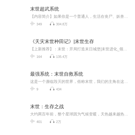
末世超武系统
【内容简介】如果你是一个普通人，生活在丧尸、妖兽横行的末世，你怕不怕？如果你能轻松学会金爷爷所有武学——降龙十八掌、九阳神功、易筋经等等你还怕不怕？好吧，如果你还怕，那再加上三分归元气，排云掌风神腿，万剑归宗，摩柯无量等等高级武学怎样？...
349
304.8万
《天灾末世种田记》|末世生存
【上新推荐】：末世：开局打造末日城堡|末世进化_领地建设种田流，改变世界，从建设领地开始【上新推荐】：《末世穿梭者》｜双播｜免费｜末世经典_核战之后的世界，全球沦为废土，人类艰难求生。【上新推荐】：末世重生之绝对冰封｜囤货｜无限空间｜苟_伽...
164
135.4万
最强系统：末世自救系统
这是一个濒临毁灭的世界，俗称末世，我们的主角在这个世界里是一位大一学生，看着家园被毁，亲人们被害，自己也因为一些原因离开了这个世界，他心有不甘，但他也意外重生了，还拥有了一个不靠谱，呸，最强系统。看他如何手抓系统带着伙伴，在末世存活下去...
9
434
末世：生存之战
大约两百年前，整个星球因为气候变暖，天热越来越热，导致两极的冰川不断融化，海水也随之不断上涨，渐渐地漫过了海拔低的地区，转而向海拔高的区域漫延。被深海吞没的异世大陆，隐藏着古代神话的密码。无尽的耳语之声，蕴含着物竞天择的残酷。谁能在重重...
401
2万