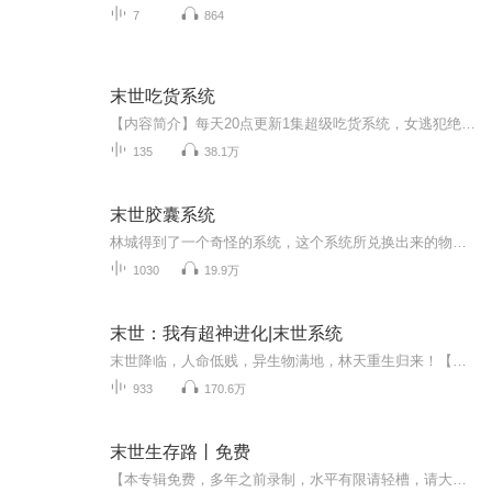
7
864
末世吃货系统
【内容简介】每天20点更新1集超级吃货系统，女逃犯绝地逆袭！唐依依自从18岁异能觉醒失败后，生活就彻底天翻地覆。身份一落千丈，背上杀人罪锒铛入狱，肚子里还有个‘父不详’的孩子。押解途中，她被人暗算感染丧尸病毒扔在垃圾山，弥留之际，她听见一声冰...
135
38.1万
末世胶囊系统
林城得到了一个奇怪的系统，这个系统所兑换出来的物品竟然可以变成轻便的胶囊随身携带，只要他想，完全可以把沉重的房屋汽车装在口袋里来一场说走就走的旅行。 可得到如此神器的林城却高兴不起来，因为他马上要面临的，是一场波及全球的巨变！
1030
19.9万
末世：我有超神进化|末世系统
末世降临，人命低贱，异生物满地，林天重生归来！【叮，超神进化系统绑定成功……】这一世，都由我说了算。神级生物血肉难求？抱歉，连我家宠物都吃腻了！噗！你说什么？你是最强者？先打赢我家旺财再说吧！哎，那位美女贵姓？交个朋友，包你超神！重生归来的林天，得到了吊炸天的系统，神挡杀神，佛挡杀佛，让众人闻风丧胆！而当他踏上这里的巅峰之时，却发现这只是个开始……
933
170.6万
末世生存路丨免费
【本专辑免费，多年之前录制，水平有限请轻槽，请大家给主播点个关注，给专辑点个订阅和10星好评，谢谢！】十天前,我还只是一个在家和父母一起看娃的全职妈妈,其实因为有我的父母帮忙,我不需要全职在家,只是上一份工作已经严重影响到了我与宝宝的相处,我刚刚辞职不久。 老公和朋友开着一家小公司,收入普通,但尚能维持家庭的日常开支,所以,我没有着急再次出去工作,打算在家休息两个月再说。 我们的宝贝儿子刚满一岁,活泼可爱,非常淘气,全家围着这个小宝贝转,一家五口,尽享天伦之乐! 谁也没...