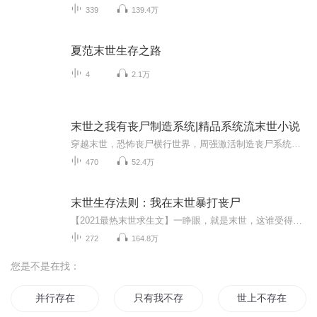
339
139.4万
夏范末世生存之路
4
2.1万
末世之我有丧尸制造系统|精品系统流末世小说
穿越末世，恐怖丧尸横行世界，周强激活制造丧尸系统。制造丧尸系统，可以制造出各类等级的丧尸。制造普通丧尸，它就是丧尸中的路人甲乙丙丁，毫不起眼！制造咆哮者，它在城市里横冲直撞，引来幸存者们的恐慌！制造尸王，它冠绝群尸，幸存者疯狂后撤一百公...
470
52.4万
末世生存法则：我在末世暴打丧尸
【2021最热末世求生文】一睁眼，就是末世，这谁受得了……女朋友喜欢上了胖老板抛弃了苏寒，还当面羞辱他，一怒之下苏寒打了胖老板，这下可免不了牢狱之灾了，本以为过几天会宣判，结果他成了没人管的罪犯，偷偷溜出去才发现，这个地球早已变成了丧尸的世...
272
164.8万
您是不是在找：
并行存在
只有我不存在的时间
世上不存在的爱情