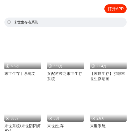
打开APP
末世生存者系统
6.5万
555万
21.4万
末世生存丨系统文
女配逆袭之末世生存
【末世生存】沙雕末
系统
世生存动画
33万
538
2.6万
末世系统‖末世阴阳师
末世|生存
末世系统