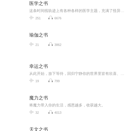
医学之书
这条时间线轨迹上有各种各样的医学主题，充满了怪异的，令人费解的故事，比如史前流行的颅骨穿孔术，成为局部麻醉剂的可卡因等，还有希波克拉底誓言、生物武器、全身麻醉、面部移植、濒死体验、安慰剂效应、替代疗法等，这些令人震撼的故事背后展现了人类...
251
6676
瑜伽之书
21
3862
幸运之书
从此开始，放下等待，回归宁静你的世界里皆有欣喜、幸运！
19
799
魔力之书
将魔力带入你的生活，感恩越多，收获越大。
32
4013
天文之书