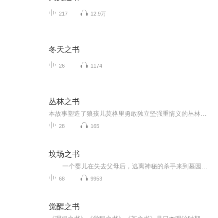
217
12.9万
冬天之书
26
1174
丛林之书
本故事塑造了狼孩儿莫格里勇敢独立坚强重情义的丛林少年形象，描绘了他的狼爸爸，狼妈妈，狼兄弟，黑豹，棕熊等性格鲜明的形象，除此之外，还讲述了海豹眼镜蛇大象等其他动物的故事。本故事为孩子们构造了一个充满奇幻的动物世界，能够让孩子感受到人与动...
28
165
坟场之书
一个婴儿在失去父母后，逃离神秘的杀手来到墓园，由那里的幽灵们抚养长大，从此展开了与其他孩子截然不同的生活。在这里等待他探索的，有古老魂魄守护的坟墓，有地狱之门和来去无踪的女巫，还有一位来自人类世界的女孩。
68
9953
觉醒之书