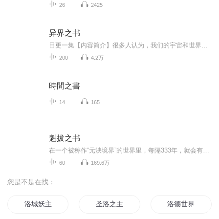
26
2425
异界之书
日更一集【内容简介】很多人认为，我们的宇宙和世界是独一无二的，然而事实却并非如此，在宏观宇宙当中，世界是由许多不同的维度所构成的，在现实维度之外，还有许多其他维度的世界。每一个世界都有着截然不同的规则和构造，世界与世界之间被时空之墙所分...
200
4.2万
時間之書
14
165
魁拔之书
在一个被称作“元泱境界”的世界里，每隔333年，就会有一个名叫“魁拔”的恐怖生命复活。魁拔，是天地的错误，宇宙的漏洞。每一代魁拔诞生后，都会给世界带来毁灭性的灾难。因此，消灭魁拔无疑是天地两界勇士浴血奋战的重任和无上的光荣。 虽然每一代魁拔...
60
169.6万
您是不是在找：
洛城妖主
圣洛之主
洛德世界