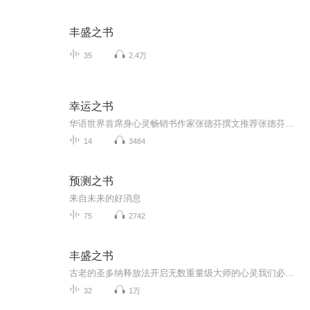
丰盛之书
35
2.4万
幸运之书
华语世界首席身心灵畅销书作家张德芬撰文推荐张德芬在为《幸运之书》撰写的序言中表达：“埃克哈特·托利是我十分心仪的灵性导师，更是我心目中伟大、颇有深度的心灵作家。托利的新作《幸运之书》虽然字数不多，却很可能会是改变某些读者一生命运的书。” ...
14
3484
预测之书
来自未来的好消息
75
2742
丰盛之书
古老的圣多纳释放法开启无数重量级大师的心灵我们必须先清理内在的情绪和心灵垃圾...
32
1万