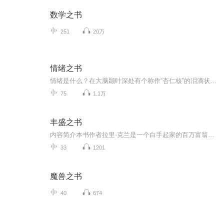
数学之书
251
20万
情绪之书
情绪是什么？在大脑颞叶深处有个称作“杏仁核”的泪滴状构造，神经科学家称之为情绪“指挥中心”。杏仁核会评估来自外界的刺激，并判断必须远离或趋近它们，接着触发一连串的反应——提升心率、命令腺体分泌荷尔蒙、收缩四肢，或使眼皮眨个不停。当你躺在...
75
1.1万
丰盛之书
内容简介本书作者拉里·克兰是一个白手起家的百万富翁，他有着多重身份，是一名当之无愧的成功者。然而，他曾经也有着与大多数人一样的烦恼，即无法体验到全然的快乐。他曾尝试过许多方法，而统统以失败告终，直到他偶然习得了释放法，才达到了人生的丰盛...
33
1201
魔兽之书
40
674