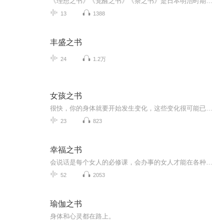
《理想之书》《觉醒之书》《茶之书》是日本明治时期思想家、美术家冈仓天心的代表作，最初由英文写成，围绕“亚洲是一体”这一核心观点来展开。我们给读者呈现的是一个全译本，并把三书结为一册，让这三部冈仓天心的代表作一次性完整呈现，便于读者对照省...
13
1388
丰盛之书
24
1.2万
女孩之书
很快，你的身体就要开始发生变化，这些变化很可能已经开始发生了。我们为你感到激动，因为我们至今仍非常清楚地记得我们自己在你目前这个阶段的感受。虽说每个人在青春期经历的事都有很大差别，但无论是在心理上还是身体上，大家都会变得成熟。你会从孩童...
23
823
幸福之书
会说话是每个女人的必修课，会办事的女人才能在各种场合如鱼得水，懂心理才能懂幸福才能抓住幸福。
52
2053
瑜伽之书
身体和心灵都在路上。