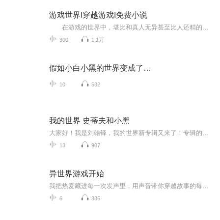
游戏世界I穿越游戏I免费小说
在游戏的世界中，堪比和真人无异甚至比人还精的NPC，除了多个面板捎带手能升级外，这真的是游戏世界？ 俩眼一闭一睁突然换了地图，想要脱离游戏的外来者。 路漫漫其修远兮，在这熟悉的元素交织的世界里 ……劳驾，怎么离开这里？
300
1.1万
假如小白小黑的世界变成了…
10
532
我的世界 史蒂夫和小黑
大家好！我是刘翰铎，我的世界新专辑又来了！专辑的名字嘛，就叫史蒂夫和小黑吧！
13
907
异世界游戏开始
我把热爱藏进每一次发声里，用声音带你穿越故事的每一个角落。从清晨到深夜，只要麦克风亮起，我就会用最真诚的演播，让你听见文字的温度。
6
335