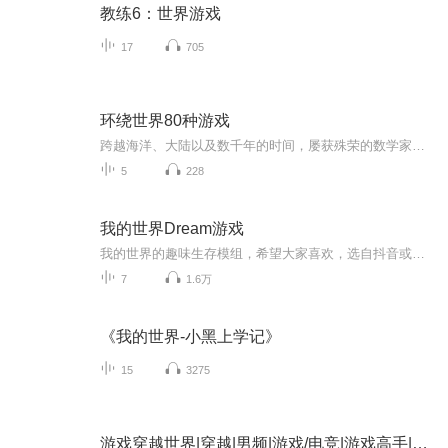
教练6：世界游戏
17
705
环绕世界80种游戏
跨越海洋、大陆以及数千年的时间，屡获殊荣的数学家马库斯•杜•索托伊探讨了数学与游戏之间一直以来的紧密联系。游戏不仅自古以来就深深融入了人类的心理和文化之中，而且还是人们进行深层次数学探索世界的最初途径。这场宏大的冒险教会我们如何制定策略...
5
228
我的世界Dream游戏
我的世界的趣味生存模组，希望大家喜欢，选自抖音或自创喜欢我的粉丝可以在各个平台关注我哦
7
1.6万
《我的世界-小黑上学记》
15
3275
游戏穿越世界|穿越|男频|游戏/电竞|游戏高手|爽文|多人有声剧