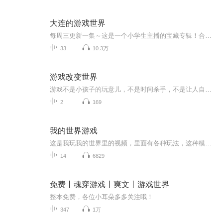
大连的游戏世界
每周三更新一集～这是一个小学生主播的宝藏专辑！合作私信我或杨洛舒更新频率：更新频率：一周一次
33
10.3万
游戏改变世界
游戏不是小孩子的玩意儿，不是时间杀手，不是让人自闭、上瘾、丧失活力的毒品，而是解决现实问题、改善生活质量、创造美好未来的利器。
2
169
我的世界游戏
这是我玩我的世界里的视频，里面有各种玩法，这种模式，各种组件，好玩的不得了，快来看吧，特别精彩，看完了也不要忘记给一个关注订阅评价求加入生无悔入MC，来世再做方块人！方块树上方块果，方块树下你和我。今生睡在方块坟，我们就是方块魂！活是方块...
14
6829
免费丨魂穿游戏丨爽文丨游戏世界
整本免费，各位小耳朵多多关注哦！
347
1万