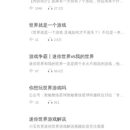
【内容简介】如果有一天你有了个系统，你会用来干什么，孟凡就会回答你，更平淡更安静的生活，因为人生百态我在系统里都体验过了。【作者/主播】作者：随意的懒人，网络小说作家。主播：炼金王【购买须知】1、本作品为付费有声书，前162集为免费试听，购买...
1046
27.2万
世界就是一个游戏
《世界就是一个游戏 灵魂如何才不迷失？》不仅是一本书，更是一座从科学到哲学、从物质到精神的桥梁。 大爆炸理论说宇宙在空间和时间上都是有限的，那么宇宙之外是什么？在它诞生之前有什么？进化论始终得不到中间过渡物种化石证据的支持，也无法回答复...
21
2.6万
游戏争霸丨迷你世界vs我的世界
迷你世界和我的世界一直是两个水火不相容的游戏，他们俩因版权的问题闹得不可开交。这不，忍无可忍的迷你世界和我的世界终于正式宣战，他们俩到底谁能取胜呢？让我们拭目以待吧！作者:主播锋叔叔演播:主播锋叔叔
87
56.6万
你想玩世界游戏吗
公众号：敦敏教练星球敦敏教练星球特邀联合15位「专业教练」为大家拆解阅读《你想玩世界游戏吗》，帮助大家任务清晰可行，团队高产，成员以高度责任感投入...
15
911
迷你世界游戏解说
小宝肖昱迷你世界游戏解说视频欢迎关注观看