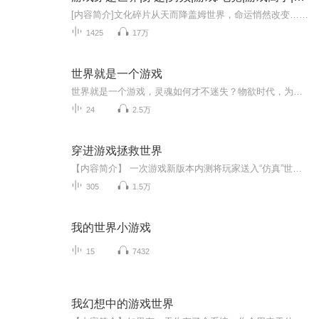
[内容简介]文化碎片从天而降盖姆世界，命运悄然改变…… 游戏作为文化载体，蕴含着莫大的威能，能力，天赋都能下游戏世界中获得！没有资源，没有人脉！但游戏世界是公平的，降临角色决定了每个人的未来！副本自有黄金屋、战场必有颜如玉！……【收听福利】...
1425
17万
世界就是一个游戏
世界就是一个游戏，灵魂如何才不迷失？物欲时代，为心在漂泊的游子找到回家的路。世界究竟从何而来？为什么进化论、唯物论、相对论疑问重重？...
24
2.5万
穿进游戏拯救世界
【内容简介】 一次游戏新版本内测将玩家送入“仿真”世界中，双世界来回切换，看似一切正常，却总让人觉得矛盾重重，哪一个才是“真实世界”？ 家人？朋友？爱人？ 光明就是善，黑暗就是恶？ 看两位少女如何一步步揭开哪些不为人知的真相。【作者/主播简介...
305
1.5万
我的世界小游戏
15
7432
我幻想中的游戏世界