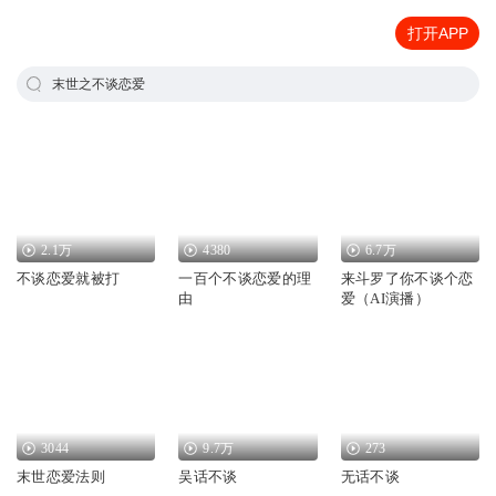
打开APP
末世之不谈恋爱
2.1万
4380
6.7万
不谈恋爱就被打
一百个不谈恋爱的理
来斗罗了你不谈个恋
由
爱（AI演播）
3044
9.7万
273
末世恋爱法则
吴话不谈
无话不谈