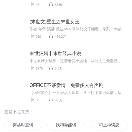
48
8835
(末世文)重生之末世女王
作者 年华 演播 芭拉bala 录制前没仔细看，录到一半的时候突然发现，年华的（重生之末世极品空间）跟这本小说，除了名字不一样，其他的都一毛一样，不过都是一个作者的，我也不知道是咋回事，凑合着听吧。。。。 末日血腥,满地狼藉,危机四伏,丧尸席卷全世界,为了生存,她苟且偷生,却不料被渣男一脚踹进丧尸群,待她再次睁开眼,竟然重生在末世前,还意外得到逆天的异能空间,再次面对末世,就看她怎么带着极品空间去灭丧尸,建立自己的军队冲破末世的黎明……
210
469.2万
末世狂婿丨末世经典小说
末世女婿大翻身，逆袭老婆小温纯，从此人生无遗憾，危途上路有良人......
1976
6.3万
OFFICE不谈爱情丨免费多人有声剧
【内容简介】一只极品大帅哥，从上往下看很温情，从下往上看很冷酷，品味满分，能力满分。我隔着玻璃摩拳擦掌芳心暗许，却在进门第一分钟被此人怒火喷发的爆炸残渣煞到！一颗花痴之心冷冻为零。侮辱姑娘智商者死，沙猪主义大男人去死！姑娘混职场十年混假...
80
8.6万
您是不是在找：
穿越时空谈恋爱
我和异能谈恋爱
和上神谈恋爱