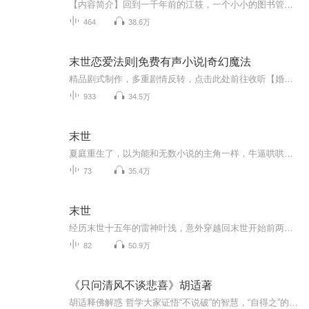
【内容简介】回到一千年前的江筱，一个小小的图书管理员，面临着在这世界，人类被挤下了食物链的最顶端的事实，必须想尽办法活下去。就是一个没有大志向的宅女在末世纪元生活下去的求生故事。【作者/主播简介】作者：宅四MM，网络小说作家。主播：点点传媒...
464
38.6万
末世恋爱法则|免费有声小说|奇幻魔法
精品剧式制作，多重剧情反转，点击此处前往收听【婚情漫漫，周律师他见不得光】穿越到未来，以为可以吃香的喝辣的，玩遍各种高科技，看遍各种进化的花美男，结果……是末世啊！是末世啊！是末世啊！！！还是平行世界的末世！！倒霉的事要说三遍。没吃的身...
933
34.5万
末世
夏庭重生了，以为能和无数小说的主角一样，牛逼哄哄的虐死渣男，斗败小三，修个法术，横行末世。 然而，理想是霸气攻，现在永远特么是渣受，末世开始没几天就碰到个不要脸的臭流氓。夏庭仰天竖中指，特么让劳资重生回来就是被流氓骑压的吗？！！！ 雷少恒...
73
35.4万
末世
经历末世十五年的雷神叶浅，意外穿越回末世开始前两天。这一次，她不会再留遗憾，她要回到自己的祖国，与自己的父母在一起，哪怕是末世来临。她与战友们又要如何在这末世中，寻求一片净土？保护父母一生平安？本文一对一，男女双强，身心干净！
82
50.9万
《只问清风不谈悲喜》胡适著
胡适释佛解惑 哲学大家证悟“不说破”的智慧，“自得之”的乐趣