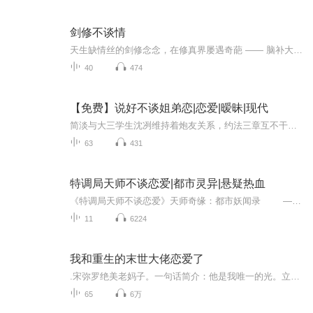
剑修不谈情
天生缺情丝的剑修念念，在修真界屡遇奇葩 —— 脑补大师兄、穿越狐妖首领、想当炉鼎的魔尊。为避修罗场，她逃至凡间 60 年，归来后仍被三人纠缠。飞升后发现情丝缺失是投胎 BUG，成为西方天使，却因四人追来再度跑路，意外开启宫廷、赛博修仙等副本，最终...
40
474
【免费】说好不谈姐弟恋|恋爱|暧昧|现代
简淡与大三学生沈冽维持着炮友关系，约法三章互不干涉。相处中沈冽渐生情愫，简淡却态度冷淡。两人互动甜蜜又带点拉扯，沈冽能否让简淡敞开心扉，关系走向引人关注。
63
431
特调局天师不谈恋爱|都市灵异|悬疑热血
《特调局天师不谈恋爱》天师奇缘：都市妖闻录 ——当飒爽天师遇上硬核刑警，千年蛇妖苏醒，谁能守护这座城？齐云，齐家最后的天师传人，行事不羁却实力超群，专治各种不服妖怪。陆明烨，刑侦队长，铁血硬汉，坚信科学至上。一桩离奇连环杀人案...
11
6224
我和重生的末世大佬恋爱了
.宋弥罗绝美老妈子。一句话简介：他是我唯一的光。立意：为了生存与希望，守望相助。情有独钟末世打脸甜...
65
6万