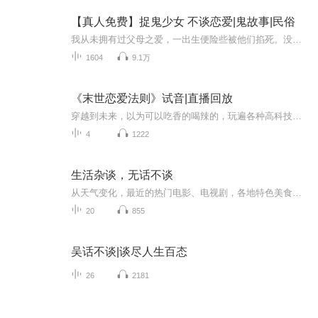
【真人免费】捉鬼少女 不谈恋爱|鬼故事|民俗
我从未拥有过父母之爱，一出生便险些被他们掐死。没有手足之情，亲兄只骂我乡巴佬。也没有朋友，村里人都视我为吃小孩的恶鬼。福利领取，V：aquarius7_7直到遇见那个眉目干净的少年，我才发现，他的母亲正是当年找上门的人，如今已成植物人卧床不起。对方...
1604
9.1万
《末世恋爱法则》试音|直播回放
穿越到未来，以为可以吃香的喝辣的，玩遍各种高科技，看遍各种进化的花美男，结果……是末世啊！是末世啊！是末世啊！！！还是平行世界的末世！！...
4
1222
生活杂谈，无话不谈
从天气变化，最近的热门电影、电视剧，各地特色美食，流行的音乐，身边发生的趣事儿，工作学习上的小烦恼，运动健身的方法，旅游去过的好玩地方，新出的电子产品，还有宠物趣事，到生命的意义、时间是否有尽头、人工智能会给人类带来怎样的未来、宇宙有没...
20
855
吴话不谈|谈尽人生百态
26
2181