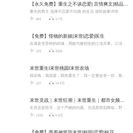
【永久免费】重生之不谈恋爱| 言情爽文|精品有声剧
重生的男主 选择不恋爱不结婚 的生活 请听故事详情
641
3.7万
【免费】怪物的新娘|末世|恋爱|医生
在满是变异种的屿城，周姣与被招安的江涟共事。江涟家世离奇，疑似心理变态。暴风雨夜，二人独自值班解剖寄生变异种尸体。周姣对江涟有奇怪身体反应，而江涟虽厌恶她却又受身体本能影响，故事在诡异氛围中展开。
222
3354
末世重生I末世桃园I末世农场
我后悔，我混蛋，既然重生了，我一定要改变一切，救回我的亲人，带着我的亲人在这可怕的末世活下来，秦韩风仰起头，相比之前慌乱迷茫，这一刻他的眼中显出前所未有的坚定。如果末世无法避免，那么，他，秦韩风一定要活得比谁都好！
137
14.4万
末世灵战｜末世狂潮｜末世重生｜都市女频｜末世求生
生存还是毁灭，这个严峻的问题。当流星雨划降临，野兽横行，巨型昆虫肆虐，植物狂暴生长。人类的生存生存该如何去何从？
1102
5.6万
【免费】带着神笔闯末世|校园|恋爱|校花