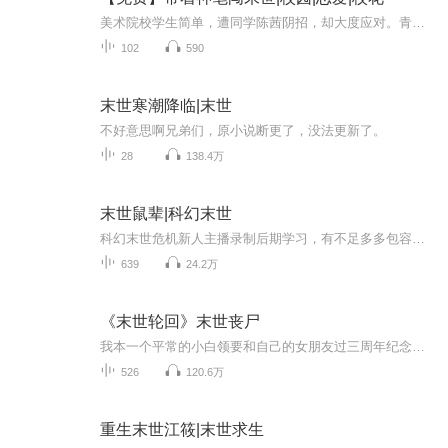
美术院校学生简单，遭同学陈茜阴招，却大度应对。青梅竹马简宁突然求婚，简单因家庭等现实因素犹豫。此时末世降临，简单意外获得神笔，开启逆袭之旅。
102
590
末世寒潮降临|末世
不好意思啊兄弟们，原小说断更了，没法更新了。
28
138.4万
末世鼠辈|科幻末世
科幻末世危机新人主播录制后期学习，有不足多多包容支持，音频仅供交流学习使用。【内容简介】末日、丧尸、个人、群体……我也看过一些末日题材的小说，咋说呢，总是觉得不太合情理，不太合乎逻辑。有人说科幻就别要逻辑了，太较真就不好看了。确实，包括...
639
24.2万
《末世轮回》末世丧尸
我本一个平常的小白领要和自己的女朋友过三周年纪念日，无奈那件事情将我们分开，我在末世挣扎着生存下去又是一件件事情将我和伙伴分开，我简直就是衰神附体了，于是我从一个普通人变成人人害怕的杀神！被通缉五百亿那又如何？何惧，我乃宇宙之主 （本书不...
526
120.6万
重生末世江筱|末世求生