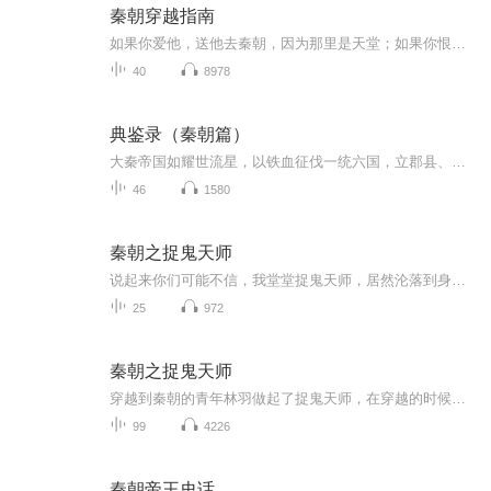
秦朝穿越指南
如果你爱他，送他去秦朝，因为那里是天堂；如果你恨他，送他去秦朝，因为那里是地狱。这是最好的时代，也是最坏的时代，它是古装剧、穿越剧的大热门，中国第一部穿越电影《古今大战秦俑情》、第一部穿越小说《寻秦记》，目的地都是这里。同时，它又是充斥...
40
8978
典鉴录（秦朝篇）
大秦帝国如耀世流星，以铁血征伐一统六国，立郡县、同度量，虽二世而亡，却奠定华夏两千载政治根基。
46
1580
秦朝之捉鬼天师
说起来你们可能不信，我堂堂捉鬼天师，居然沦落到身无分文，连个睡觉的地儿都找不到！我本来看这秦村依山傍水，风水不错（其实是看到炊烟了），打算进去借宿一晚，结果倒好，村民们一听说我是捉鬼的，跟见了瘟神似的，恨不得把我塞回娘胎里。我寻思着，我...
25
972
秦朝之捉鬼天师
穿越到秦朝的青年林羽做起了捉鬼天师，在穿越的时候无意中学会了一些本领。
99
4226
秦朝帝王史话