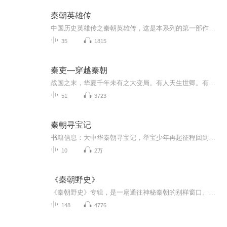
秦朝英雄传
中国历史英雄传之秦朝英雄传，这是本系列的第一部作品，主要讲述了秦朝的一些英雄。8月8日上线，预计更新60集。暂时目录：第一章 秦始皇第二章 李斯第三章 蒙恬
35
1815
秦吏—穿越秦朝
战国之末，华夏千年未有之大变局。有人天生世卿。有人贵为公子。他却重生成秦国小卒黑夫，云梦秦简中的小人物。为免死于沟壑，为掌握自己命运，他奋力向上攀爬。好在，他赶上了一个大时代。六王毕，四海一！千年血统，敌不过军功授爵。六国豪贵，皆被秦吏踩在脚下。黑夫只想笑问一句：王侯将相，宁有种乎？南取百越，北却匈奴，氐羌西遁，楼船东渡。六合之内，皇帝之土。在他参与下，历史有何改变？秦始皇固有一死，天下将分。身为秦吏，又当如何抉择，是推波助澜，还是力挽狂澜？
51
3723
秦朝寻宝记
书籍信息：大中华秦朝寻宝记，举宝少年再起征程回到秦朝寻找传说中的氏璧 宝物猎人设计栽赃其不是百口莫辩。阿诺及时出手，时空胶囊助力秦始皇名将阔门廓城关，赵高陆续登场。咸阳城万里长城，秦始皇陵历历在目，神兽脏兮兮，臭气熏天，大显神威。12金人护...
10
2万
《秦朝野史》
《秦朝野史》专辑，是一扇通往神秘秦朝的别样窗口。秦朝，作为中国历史上首个大一统王朝，其短暂却影响深远。本专辑跳脱正史框架，带你探寻那些隐藏在岁月深处的故事。在这里，你能知晓秦始皇统一六国背后的曲折谋划，目睹阿房宫修建时民间的百态人生，感...
148
4776