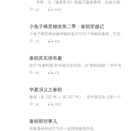
李斯，以《谏逐客书》得秦王嬴政重用，在破六国、建中央集权、统一文字方面均有功绩。官至丞相。秦始皇死后，他与赵高合谋，迫令公子扶苏自杀，立胡亥为帝。后为赵高所忌，被杀。留美博士钱宁所著《秦相李斯》一书，用现代的视角尽述李斯的一生沉浮，貌似调侃的文字下，是宫廷政事的诡谲多变，人性的冲突与智谋的竞争。
10
9436
小兔子稀里糊涂第二季：秦朝穿越记
小兔子稀里糊涂被神秘的蓝光引到了神秘的秦朝，它也马上拯救一场史无前例的大灾难，也戳穿了贝利亚的阴谋……
13
436
秦朝其实很有趣
由于“先秦时期”的关键历史内容，在“春秋战国”一书中有重叠，所以将《秦朝其实很有趣》独立专辑，大部分重叠历史时期，使用AI演播。第二部《秦朝其实很有趣》作者/苏玲
83
1万
华夏演义之秦朝
秦朝（前 221 年 — 前 207 年），是中国历史上第一个统一的封建王朝，定都咸阳，前身为春秋战国时期的秦国。秦人先祖伯益获舜赐嬴姓，秦孝公时重用商鞅变法，使秦国成为战国后期最富强的诸侯国。秦王嬴政灭六国完成统一，于前 221 年称帝，史称秦始皇。秦...
36
1087
秦朝那些事儿
用最通俗的语言与你一起阅读秦朝历史。