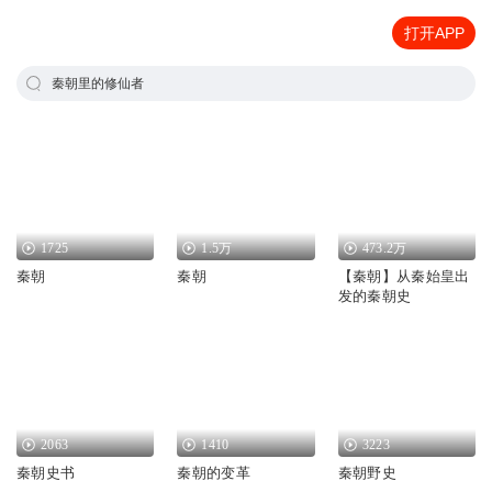
打开APP
秦朝里的修仙者
1725
1.5万
473.2万
秦朝
秦朝
【秦朝】从秦始皇出
发的秦朝史
2063
1410
3223
秦朝史书
秦朝的变革
秦朝野史