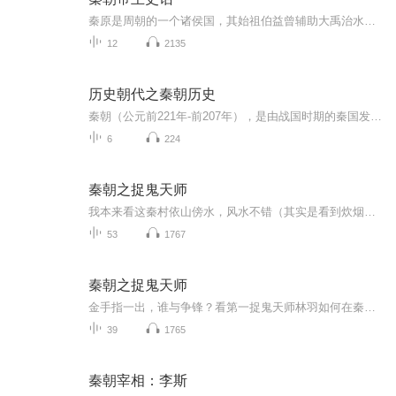
秦原是周朝的一个诸侯国，其始祖伯益曾辅助大禹治水有功，被帝舜赐了嬴姓。伯益的后人非子曾为周孝王养马，凭着他的本事，马繁殖得很快。周孝王于是把秦谷（甘肃省天水市西南面）一带分封给他，这就是“秦”的起源。公元前770年，秦襄公护送周平王东迁至雒...
12
2135
历史朝代之秦朝历史
秦朝（公元前221年-前207年），是由战国时期的秦国发展起来的中国历史上第一个大一统王朝，传二世二帝，享国十五年。
6
224
秦朝之捉鬼天师
我本来看这秦村依山傍水，风水不错（其实是看到炊烟了），打算进去借宿一晚，结果倒好，村民们一听说我是捉鬼的，跟见了瘟神似的，恨不得把我塞回娘胎里。我寻思着，我这面瘫脸也不至于吓到他们吧？难道是他们村闹鬼了？正当我准备放弃，另寻宝地的时候，...
53
1767
秦朝之捉鬼天师
金手指一出，谁与争锋？看第一捉鬼天师林羽如何在秦朝乱世中拨云见日，携佳人游走于阴阳两界，解开远古封印，迎战前所未有的困局！
39
1765
秦朝宰相：李斯