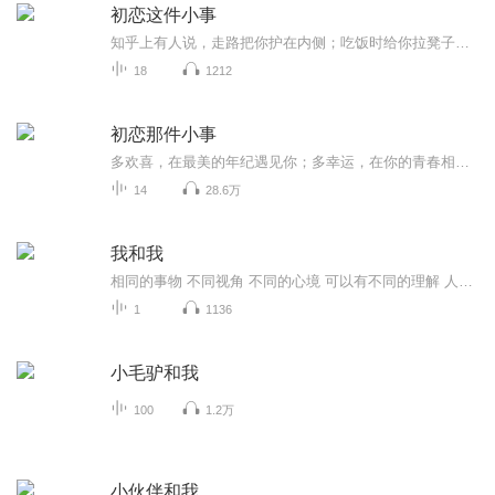
初恋这件小事
知乎上有人说，走路把你护在内侧；吃饭时给你拉凳子，夹菜；愿意为你做饭；生病时忙前忙后；节日，生日都特地为你挑选有意义的礼物；带你去接触他的朋友圈子；吵架时先认错；他未来的规划里都有你……那这个男生真的很喜欢，很爱你。微信：370840134
18
1212
初恋那件小事
多欢喜，在最美的年纪遇见你；多幸运，在你的青春相伴走过；年少时青涩的爱恋，在少男少女无忧笑脸的映衬下，甜蜜且珍贵。那些曾经交换过的笔记、林荫下一起走过的曲折小路、互相庄重的许诺……都是生命中永难磨灭的美好。（已完结）
14
28.6万
我和我
相同的事物 不同视角 不同的心境 可以有不同的理解 人会因为看见一点点光就联想美好事物 生活依然是充满希望的 压死…的也许是一根稻草 但是一线光明也可以救活一个许久失明的人...
1
1136
小毛驴和我
100
1.2万
小伙伴和我