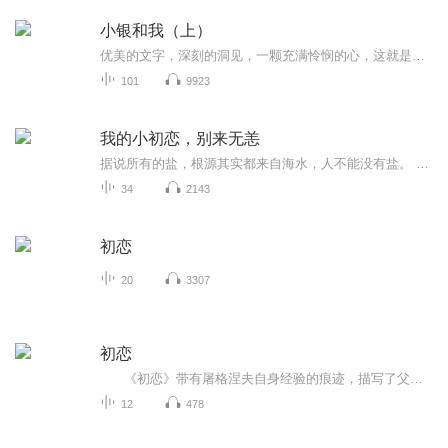
小银和我（上）
优美的文字，深刻的洞见，一颗充满怜悯的心，这就是希梅内斯写给全世界的大人和孩子的一本小书，《小银和我》，讲述诗人和一头迷人的小毛驴在故乡莫格尔小镇生活的故事。
101
9923
我的小初恋，别来无恙
据说所有的盐，根源其实都来自海水，人不能没有盐。 在我而言，世间的野心 好比世上的盐。对有滋有味的渴求，是我们的天性和本能。对美好事物与美好之人的渴求，便是我们活得精彩的最大动力。 我们最大的野心，也不过成为更好的人，更好的爱。 ——沈嘉柯
34
2143
初恋
20
3307
初恋
《初恋》带有屠格涅夫自身经验的痕迹，描写了父与子同时对公爵小姐齐娜依达的恋情。初恋带着令人陶醉的喜悦，象无声闪电与少年主人公心中勃发的无声的、隐秘的激情相呼应，可公爵小姐齐娜依达寻求着热烈的、真实的却只能给她带来痛苦的爱情...
12
478