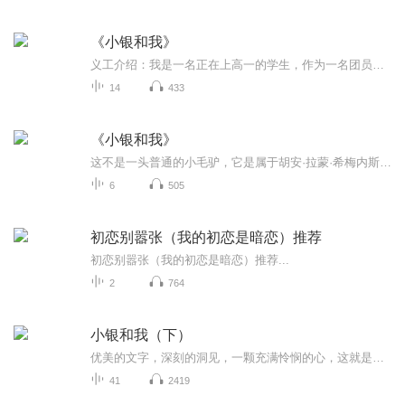
《小银和我》
义工介绍：我是一名正在上高一的学生，作为一名团员，从2021年开始我坚持参加过各种线上线下的公益活动，前年除夕夜前夕参加过鞍山市慈善总会组织的为孤寡老人送年夜饭的志愿服务活动，随洪强爱心团队慰问老人，送年夜饭；去年暑假参加了市公安局组织的“...
14
433
《小银和我》
这不是一头普通的小毛驴，它是属于胡安·拉蒙·希梅内斯的，独一无二的小银。在希梅内斯的人生低谷小银忠实地陪伴着他，是他最信任的朋友。这位落寞诗人，心灵每时每刻都敏锐地捕捉着生活中细微的美好与哀伤--故乡莫戈尔的山野、泉水、夕阳和果园;强壮开朗...
6
505
初恋别嚣张（我的初恋是暗恋）推荐
初恋别嚣张（我的初恋是暗恋）推荐...
2
764
小银和我（下）
优美的文字，深刻的洞见，一颗充满怜悯的心，这就是希梅内斯写给全世界的大人和孩子的一本小书，《小银和我》，讲述诗人和一头迷人的小毛驴在故乡莫格尔小镇生活的故事。
41
2419