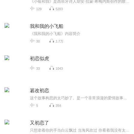
《小银和我》是西班牙诗人胡安·拉蒙·希梅内斯创作的散文诗集，以故乡摩格尔镇为背景。通过138篇短章记录诗人与毛驴“小银”的生活点滴，展现西班牙乡村自然风光与生命哲思。希梅内斯，1956年诺贝尔文学奖得主，被誉为“20世纪西班牙语抒情诗之父”。
129
5203
我和我的小飞船
《我和我的小飞船》内容简介
30
1.7万
初恋似虎
33
1043
簒改初恋
这个故事构思的太巧妙了。是一个非常浪漫的爱情故事，而且是穿越题材的。时空虫洞被发现，男主进入虫洞以后改变了一场悲剧，但是也因此改变了很多人的人生，很有趣，有很多小感动。欢迎你也来听。
5
354
又初恋了
只想牵着你的手当白云飘过 当海风吹过 你看着我没有太多的奢求惊慌失措的 小鹿乱撞了 你看着我...