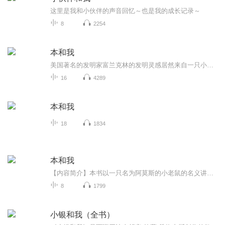
这里是我和小伙伴的声音回忆～也是我的成长记录～
8
2254
本和我
美国著名的发明家富兰克林的发明灵感居然来自一只小老鼠，你信吗？
16
4289
本和我
18
1834
本和我
【内容简介】本书以一只名为阿莫斯的小老鼠的名义讲述了富兰克林传奇的一生，语言幽默有趣，情节生动而富有想象力，能短时间吸引孩子，增强孩子们对阅读的兴趣。本书涉及许多科学知识，不仅能替家长向孩子们解释诸多科学疑问，也能通过科学家的亲身经验激...
8
1799
小银和我（全书）