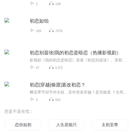
2
148
初恋如饴
206
7078
初恋别嚣张|我的初恋是暗恋（热播影视剧）
影视剧《我的初恋是暗恋》原著《初恋别嚣张》。荣获爱奇艺年度影视IP改编的原创文学作品！作者：提拉诺 祝千双这辈子的噩梦源于高中时期，少女心萌动，表白遭羞辱才导致后来性格严重扭曲。努力变漂亮、变强大、让人刮目相看，这才敢站到他面前跟他叫嚣。彼...
67
5.5万
初恋|穿越|偷渡|篡改初恋？
樱花季节却节外生枝，意外突发穿越？是否偷渡 ？生死绝恋欲篡改历史能改变初恋？短篇爽文故事共五章 夏季听爽文悬幻故事轻松一夏！一起来听啊
5
502
您是不是在找：
恋你如初
人生若能只如初见
太初至尊