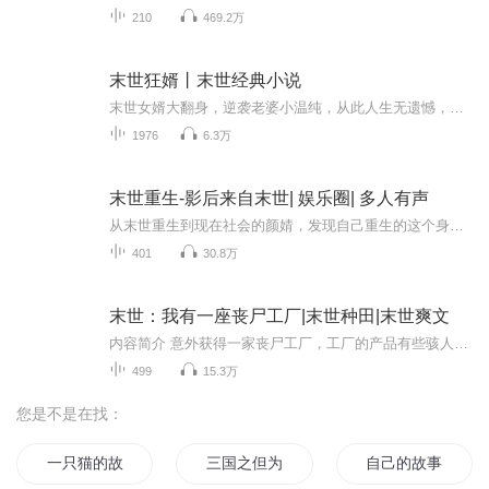
210
469.2万
末世狂婿丨末世经典小说
末世女婿大翻身，逆袭老婆小温纯，从此人生无遗憾，危途上路有良人......
1976
6.3万
末世重生-影后来自末世| 娱乐圈| 多人有声
从末世重生到现在社会的颜婧，发现自己重生的这个身体，要多倒霉有多倒霉，被威胁拍不入流的电影，欠债数百万，还有虎视眈眈准备陷害她的继姐，一堆烂摊子。 见此，颜婧轻笑一声：“这都是小事！”正要收拾这些烂摊子，结果在她动手的前一刻，烂摊子都消失...
401
30.8万
末世：我有一座丧尸工厂|末世种田|末世爽文
内容简介 意外获得一家丧尸工厂，工厂的产品有些骇人听闻。产品琳琅满目：丧尸、舔食者、地狱犬、暴君、追击者、暴君 T002型、肉盾、裁决者、母体……制造出来，指挥它们，为你攻城掠地，将末世里的财富变成你的小金库？一列列的丧尸，它们全副武装，如同...
499
15.3万
您是不是在找：
一只猫的故事
三国之但为君故
自己的故事