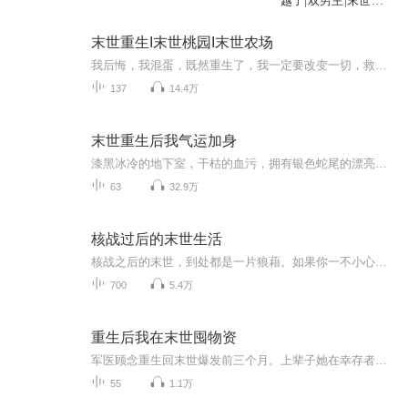
越了|双男主|末世纯
爱
末世重生I末世桃园I末世农场
我后悔，我混蛋，既然重生了，我一定要改变一切，救回我的亲人，带着我的亲人在这可怕的末世活下来，秦韩风仰起头，相比之前慌乱迷茫，这一刻他的眼中显出前所未有的坚定。如果末世无法避免，那么，他，秦韩风一定要活得比谁都好！
137
14.4万
末世重生后我气运加身
漆黑冰冷的地下室，干枯的血污，拥有银色蛇尾的漂亮青年奄奄一息的卷缩在墙角处。肩膀有锁链穿过，他很冷他信任的堂哥和父亲，一直对他们一家包藏祸心，外公被害死，小舅舅被害死，妈妈也被他们害死，就连爱他的男人，还有他刚生出来的蛋都没有放过。青年这一刻才知道，这根本不是他的亲生父亲，一切都是假的。重生后，青年发誓赶走这些恶人，守护他的亲人。还要保护上辈子末世护他如珠如宝的男人，和他没能保护住的蛋蛋，他那未出世无缘见一面，就被恶毒堂哥蒸成了蛋羹的崽崽。却没有想到，重生后他气运加身，...
63
32.9万
核战过后的末世生活
核战之后的末世，到处都是一片狼藉。如果你一不小心活了下来，那么接下来你将不得不面对饥饿与疾病的恐惧，一到夜晚就会发狂的丧尸，还有那些因辐射而变得奇形怪状的异种!..然而对江晨来说，这里却是天堂。遍地都是无所属的豪宅，遍地都是遗弃的豪车，还有...
700
5.4万
重生后我在末世囤物资
军医顾念重生回末世爆发前三个月。上辈子她在幸存者基地被叛徒出卖，整个医疗队被丧尸围困，她把最后一颗子弹留给了自己。重生后她辞职、囤物资、建地下避难所，不再相信任何人。但她的前战友——特种兵队长沈峥也重生了。上辈子他带队去救她晚了十分钟，...
55
1.1万