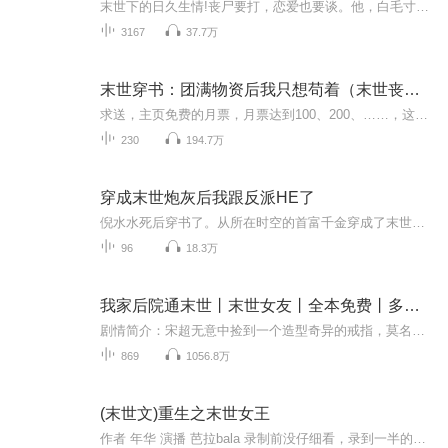
末世下的日久生情!丧尸要打，恋爱也要谈。他，白毛寸头，酒吧安保，能打架、长得帅、身高185，就是天生臭脸。有一早在便利店，遇见一个神经病男人，没想到第二次见面，男人竟然提出用500万....呸，请他做私人保镖。他为500万折腰，可没几天世界便进入了末...
3167
37.7万
末世穿书：团满物资后我只想苟着（末世丧尸沙雕搞笑）
求送，主页免费的月票，月票达到100、200、……，这类基数的，连续爆更哦~每天11点更新5集主播：雅欣（0.9）音量：1.3倍背景音乐：无全文共230集。全文53w免费书制作不易，求打赏，不让你们免费打赏的。打赏1元可当日加更3集，且标题可冠名打赏的昵称。穿...
230
194.7万
穿成末世炮灰后我跟反派HE了
倪水水死后穿书了。从所在时空的首富千金穿成了末世时空的富家千金。老天爷心狠，没有让她穿在末世前，而是穿在了末世后。这个时间点已经不能让她利用身份收集物资了，也不能让她在犀利男主面前挽救形象。她，倪水水，娇纵千金的代表，即将被从小欺到大的男主反虐！啊得罪男主女主男配女配又没有异能的她该怎么在这个末世里活下去QAQ？有了，她好像还没有得罪反派可在抱上反派大腿后，她发现特喵的，她拿错了剧本啊！算了，还是自己上吧！一句话简介：炮灰玩成了主角立意：爱情异能末世穿...
96
18.3万
我家后院通末世丨末世女友丨全本免费丨多人有声剧
剧情简介：宋超无意中捡到一个造型奇异的戒指，莫名传送到平行宇宙的末世世界，拥有了两个世界随意穿梭的能力。打开你们的脑洞想一想，宋超会利用这样的能力做些什么呢？变强？赚钱？装X? 泡妞？这些都是最最基本的，开挂的人生当然不止这些！跟着主播一起...
869
1056.8万
(末世文)重生之末世女王
作者 年华 演播 芭拉bala 录制前没仔细看，录到一半的时候突然发现，年华的（重生之末世极品空间）跟这本小说，除了名字不一样，其他的都一毛一样，不过都是一个作者的，我也不知道是咋回事，凑合着听吧。。。。 末日血腥,满地狼藉,危机四伏,丧尸席卷全世界,为了生存,她苟且偷生,却不料被渣男一脚踹进丧尸群,待她再次睁开眼,竟然重生在末世前,还意外得到逆天的异能空间,再次面对末世,就看她怎么带着极品空间去灭丧尸,建立自己的军队冲破末世的黎明……