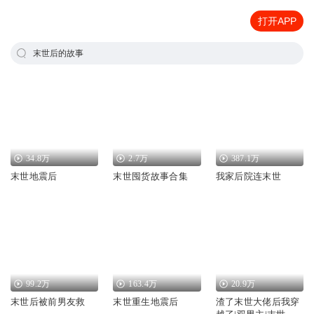
打开APP
末世后的故事
34.8万
2.7万
387.1万
末世地震后
末世囤货故事合集
我家后院连末世
99.2万
163.4万
20.9万
末世后被前男友救
末世重生地震后
渣了末世大佬后我穿