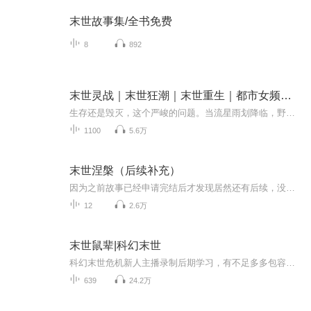
末世故事集/全书免费
8
892
末世灵战｜末世狂潮｜末世重生｜都市女频｜末世求生
生存还是毁灭，这个严峻的问题。当流星雨划降临，野兽横行，巨型昆虫肆虐，植物狂暴生长。人类的生存生存该如何去何从？
1100
5.6万
末世涅槃（后续补充）
因为之前故事已经申请完结后才发现居然还有后续，没办法，那个专辑已经申请完结了，所以添加不上去了，只能再开一个，补上后续，感谢小耳朵们的支持！谢谢！
12
2.6万
末世鼠辈|科幻末世
科幻末世危机新人主播录制后期学习，有不足多多包容支持，音频仅供交流学习使用。【内容简介】末日、丧尸、个人、群体……我也看过一些末日题材的小说，咋说呢，总是觉得不太合情理，不太合乎逻辑。有人说科幻就别要逻辑了，太较真就不好看了。确实，包括...
639
24.2万