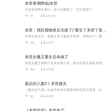
末世寒潮降临|末世
不好意思啊兄弟们，原小说断更了，没法更新了。
28
138.4万
末世：我狂囤物资后无敌了|"重生"|"末世"|"复仇"|末世危机|科幻
爷爷出殡当天，我被大哥大嫂联手陷害，净身出户！重生归来，我竟发现七天后末日降临！前世你们夺我家产，今生我要让你们血债血偿！手握三百五十亿资金，我疯狂囤货建堡垒：食品药品堆成山，发电设备全配齐，还带回锻造天才打造军火库！当腥红之月笼罩全球...
191
13.5万
末世女魔王重生后杀疯了
末世女魔王唐攸宁在末世第七年，因功高震主被队友阴了，她反手就拉着整个基地自爆。 再睁眼，她竟重生回末世前半年！20岁，她还是那个豪门千亿女总裁。 这次她要囤爆全球，做这末世的活祖宗！ 金融女魔头重操旧业，十天狂揽四十亿刀！ 缅国收矿脉！顺手端...
354
33.8万
最后的八旗3丨末世微光
《最后的八旗》以嘉庆年间京旗双城堡屯田为背景，以独特的视角，描写了不工不商不农的八旗子弟们重回故里后的浴火重生。通篇严格遵循宏观的历史真实性，以穷困旗人行刺嘉庆皇帝开篇，按照历史上真实的双城堡屯田的发展脉络，再现了那个时代的每一重大历史...
66
16.6万
《末世轮回》末世丧尸