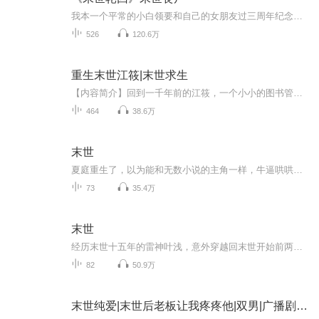
我本一个平常的小白领要和自己的女朋友过三周年纪念日，无奈那件事情将我们分开，我在末世挣扎着生存下去又是一件件事情将我和伙伴分开，我简直就是衰神附体了，于是我从一个普通人变成人人害怕的杀神！被通缉五百亿那又如何？何惧，我乃宇宙之主 （本书不...
526
120.6万
重生末世江筱|末世求生
【内容简介】回到一千年前的江筱，一个小小的图书管理员，面临着在这世界，人类被挤下了食物链的最顶端的事实，必须想尽办法活下去。就是一个没有大志向的宅女在末世纪元生活下去的求生故事。【作者/主播简介】作者：宅四MM，网络小说作家。主播：点点传媒...
464
38.6万
末世
夏庭重生了，以为能和无数小说的主角一样，牛逼哄哄的虐死渣男，斗败小三，修个法术，横行末世。 然而，理想是霸气攻，现在永远特么是渣受，末世开始没几天就碰到个不要脸的臭流氓。夏庭仰天竖中指，特么让劳资重生回来就是被流氓骑压的吗？！！！ 雷少恒...
73
35.4万
末世
经历末世十五年的雷神叶浅，意外穿越回末世开始前两天。这一次，她不会再留遗憾，她要回到自己的祖国，与自己的父母在一起，哪怕是末世来临。她与战友们又要如何在这末世中，寻求一片净土？保护父母一生平安？本文一对一，男女双强，身心干净！
82
50.9万
末世纯爱|末世后老板让我疼疼他|双男|广播剧|免费