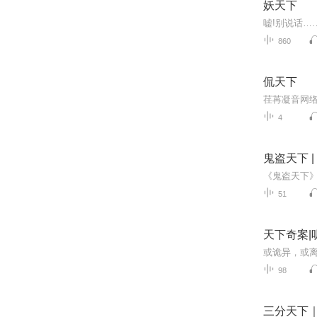
妖天下
860
侃天下
4
鬼盗天下 
51
天下奇案|
98
三分天下