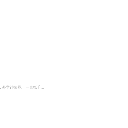
人生如局，风云变换。 合纵连横，运筹帷幄。 一部《战国策》，百世道与术。 内习文修身，外学计御辱。 一言抵千军，一计定兴亡。