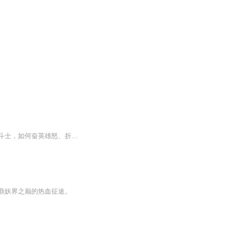
：嘘！别说话。静静地看一个武术高手如何穿越来到异界妖国，如何成为一个征战杀场的角斗士，如何奋英雄怒、折妖皇刀、让美人倾心、让英雄俯首、让万民敬仰、让天下臣伏……杀戳、血腥、战争、恢宏、英雄、柔情……一切应有尽有，你还在等什么？一起来，共...
鼎妖界之巅的热血征途。