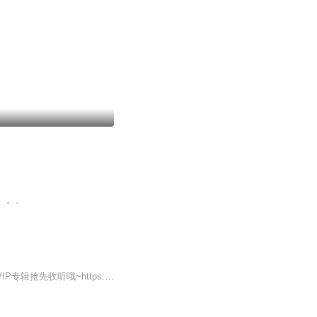
。。。
天下唯卿出纯享版啦~首发25集，每天更新2集，不定期爆更~不过瘾的小耳朵们还可以转至VIP专辑抢先收听哦~https://www.ximalaya.com/album/70950861