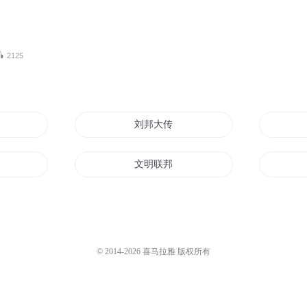
2125
刘邦大传
文明联邦
城邦
我是刘邦
虚空龙王
重生之德邦军神
© 2014-
2026
喜马拉雅 版权所有
活在联邦