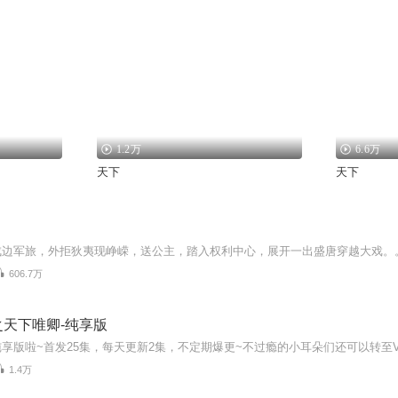
1.2万
6.6万
天下
天下
戍边军旅，外拒狄夷现峥嵘，送公主，踏入权利中心，展开一出盛唐穿越大戏。
606.7万
天下唯卿-纯享版
1.4万