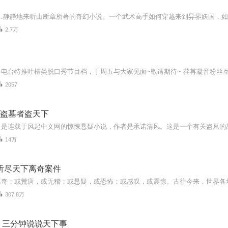
2.7万
2057
| 盗墓者盗天下
14万
听尽天下离奇案件
307.8万
｜三分钟说说天下事