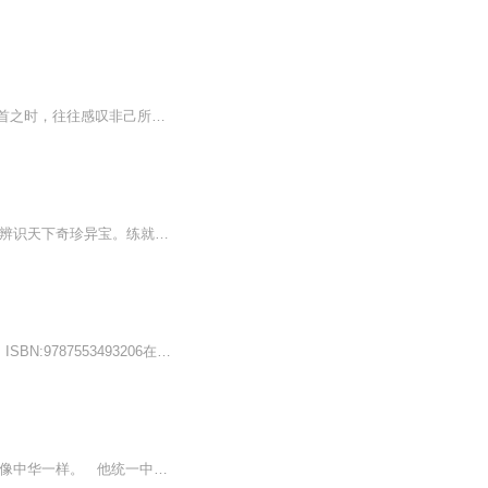
【内容简介】武功，打破藩篱，勇攀高峰，外以破敌，内以养身。人活一世，随波逐流，回首之时，往往感叹非己所愿。给你武功，挣脱束缚，追求真正的自我之路。重生成镖师之子，陈潜只能选择踏踏实实练功，朝九晚五吐纳。一次契机，令他前世技能与今生求武之...
【江湖+鉴宝+盗墓】我从小没上过学，跟着一位漂亮女人学了十年手艺。十年时间，她锻造辨识天下奇珍异宝。练就了我一双“佛手”，破局下套横行无忌。教会我一身“神技”，从容玩转江湖乾坤。我用多年来在古玩江湖摸爬滚打的亲身经历，告诉大家一个颠扑不破...
《天下奇问》全8册，作者：刘静主编出版社：吉林出版集团有限责任公司出版日期：2016，ISBN:9787553493206在这张专辑中，我们将获得一次与这位主播一起探索世界各个领域的机会。他将通过生动的解说，为我们呈现出科学、历史、地理、文化等方面的真知灼见，...
如果没有始皇帝，我们或许会像欧洲一样，分裂，即便有小范围的统一，但绝对不可能会像中华一样。 他统一中国的工作，用这样长远的眼光设计，又用这样精到的手腕完成，且不说和他一样完成这样的霸业，即便是他遗留下的位置，这世间也没有人能够...