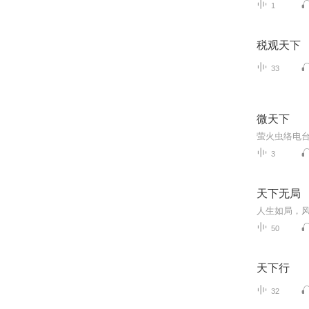
1
税观天下
33
微天下
萤火虫络电台
3
天下无局
50
天下行
32