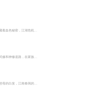
古玩，乃是暗潮汹涌的人间战局，玩的不是艺术，而是生死。在这个古董世界，绝美文物掩藏着血色秘密，江湖危机四伏。苏尘以古董为幌子，操纵命运的乾坤，卷入一场暗涌纷争……
【内容简介】家族次子游天鸿因为母亲身份低下，备受欺凌。无意获得一个神奇方鼎，踏上武修和神修道路，在家族中地位攀升，离家历练，从此崛起！武宗武神，又能如何？挥手间八方云动，诸天幻灭，唯我武尊天下！【作者/主播简介】作者：冰墙，网络小说作家。...
【内容简介】崇祯十六年，一个真正的乱世：如雨的马蹄，如雷的呐喊，如注的热血。中原慈母的白发，江南春闺的遥望，湖湘稚儿的夜哭。故乡柳荫下的诀别，将军圆睁的怒目，猎猎于朔风中的军旗。一阵烟尘又一阵的烟尘，华夏大地在鞑子的铁蹄下颤栗不止.........