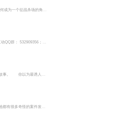
嘘!别说话……静静地来听由断章所著的奇幻小说。一个武术高手如何穿越来到异界妖国，如何成为一个征战杀场的角斗士，如何奋英雄怒，折妖皇刀，让美人倾心，让英雄俯首，让万民敬仰，让天下臣伏......杀戳，血腥，战争，恢宏，英雄，柔情......一切应有尽有...
荏苒凝音网络电台特推吐槽类脱口秀节目档，于周五与大家见面~敬请期待~ 荏苒凝音粉丝互动QQ群： 532909356；微博：荏苒凝音OL；微信平台：renranningying。求各位听友们帮忙转采，您的鼓励是对我们最大的肯定。
《鬼盗天下》是连载于风起中文网的惊悚悬疑小说，作者是承诺清风。这是一个有关盗墓的故事。 你以为最诱人的是那些绝世珍宝？ 你以为最恐怖的是地底下的那些东西？ 你以为最神奇的是千百年前故人的智慧？ 探险为本，人心难测，现代与古代的智...
或诡异，或离奇；或荒唐，或无稽；或悬疑，或恐怖；或感叹，或震惊。古往今来，世界各地都有很多奇怪的案件发生，有的案件已经破解，有的案件仍然是一团迷雾。在这些奇形怪状的案件背后，埋藏着科学的引线，人性的光芒与黑暗，时代的局限和社会制度的不断...