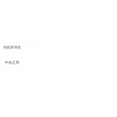
乌托邦书生
中央之邦
中华联邦之帝国再起
刘邦日记
联邦与星会