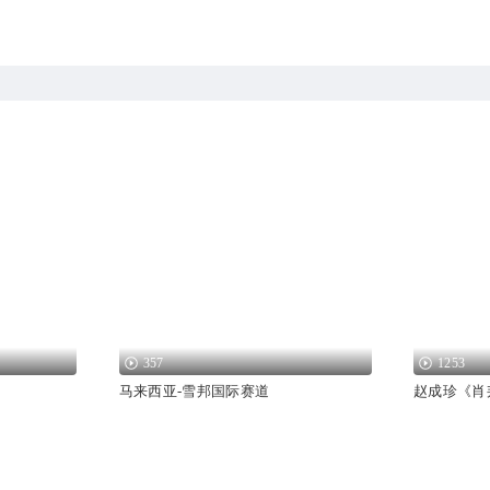
357
1253
马来西亚-雪邦国际赛道
赵成珍《肖