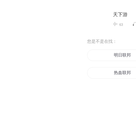
天下游
63
您是不是在找：
明日联邦
热血联邦
我有一座小
中华联邦之
联邦王者