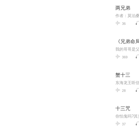
两兄弟
36
《兄弟命局
369
蟹十三
28
十三咒
37