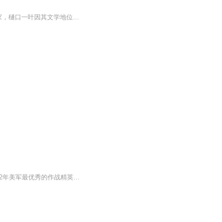
媲美紫式部、清少纳言的天才女作家 樋口一叶经典小说集作为日本公认的第一个职业女作家，樋口一叶因其文学地位和功绩，头像被印在5000元面额的日元纸币上，成为日本纸币史上的第一位出现在正面的女性肖像人物周作人、余华、夏目漱石、芥川龙之介、森鸥外、幸田露伴等一直赞赏、推崇大热轻小说《文学少女》、动漫《文豪野犬》一致推荐的不得不读的日本文学名著
“兄弟连”指的是101空降师506团的E连，也就是《拯救大兵瑞恩》中的瑞恩所属部队，是1942年美军最优秀的作战精英。1944年4月，美国把E连所属部队的6700名伞兵全部送往前线，由于飞机受到袭击，几乎所有伞兵都没能在预定地点着陆。E连一边寻找队伍，一边开...