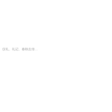
《十三经》，南宋时并称的十三部儒家经籍，为历代文人推崇。为周易、尚书、诗经、周礼、仪礼、礼记、春秋左传、春秋公羊传、春秋谷梁传、孝经、论语、孟子、尔雅。汉代立诗、书、礼、易、春秋于学官，称五经。唐代增三礼之周礼、仪礼，并春秋左氏传、公羊...