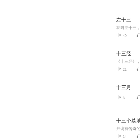
左十三
我叫左十三
40
十三经
21
十三月
3
十三个墓
拜访有传奇
14