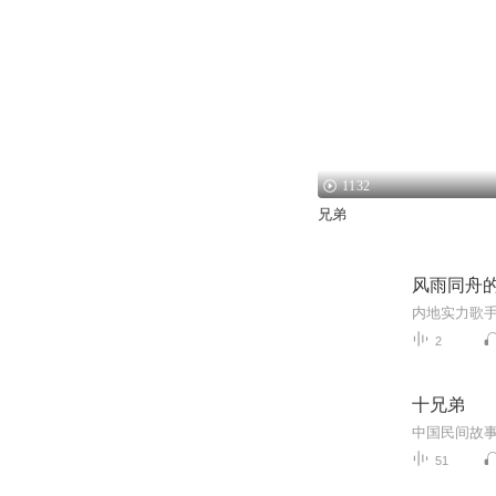
1132
兄弟
风雨同舟
2
十兄弟
中国民间故
51