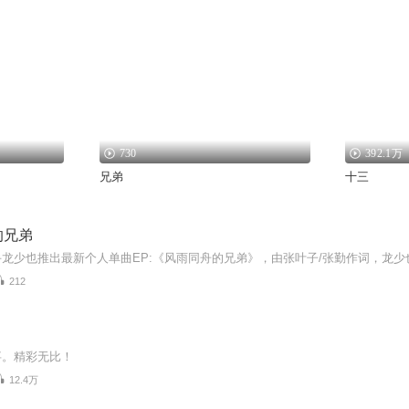
730
392.1万
兄弟
十三
的兄弟
212
事。精彩无比！
12.4万