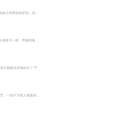
作者：莫泊桑可是一种隐约的妒忌，无害的兄弟对抗心情在他们之间开始苏醒了。这是兄弟姐妹之间潜在的妒忌，在几乎不知不觉中它慢慢成长，一直到成熟，于是在婚期或者好运降到哪一位身上时就突然爆发了。他们无疑是相爱的，可是他们也互相窥伺。当让出生时...
我的哥哥是父母收养的，哥哥到我家的那一天也是他的父母去世的那天。哥哥自小就跟其他小朋友不一样，带着特殊的体质。后来，父亲也去世了。哥哥很早就离家谋生，多年未见，直到我考上大学，去到哥哥所在城市的大学，再次见到哥哥，一系列的怪事开始在我身...
东海龙王听信虾兵、龟丞相的谗言把他身边蟹将的钳子给卸了。螃蟹想：“为什么如此昏庸的龙王都能当东海的王？”于是，大螃蟹开始一次次挑战东海龙王，在神树、花螺仙子、大青鸟的帮助下，通过十三次的挑战，最终获得了胜利。人们给它取名蟹十三。
你怕鬼吗?其实每一个厉鬼的背后,都会有一个或凄凉,或无奈,或遗憾的故事......一个千年的诅咒，一段不为世人接受的孽缘，一个不停缠绕的诡异噩梦,一个平凡无奇女孩到绝世美女的惊人蜕变，......不幸的无脸少女；奇妙的海市蜃楼；倒立的青铜悬棺；恐怖的人皮...