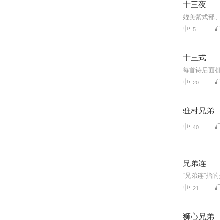
十三夜
5
十三式
每首诗后面都
20
驻村兄弟
40
兄弟连
21
狮心兄弟