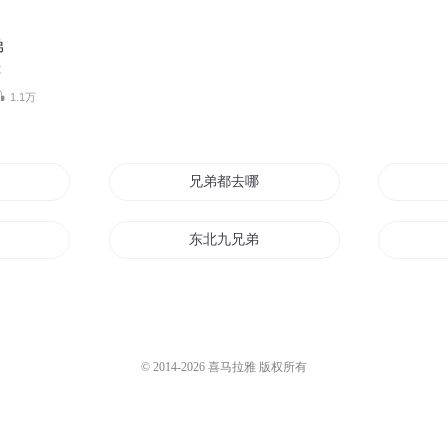
弟
事
1.1万
兄弟
兄弟都去哪了
东北九兄弟
兄弟
兄弟长情
世兄弟
超神兄弟
© 2014-
2026
喜马拉雅 版权所有
归来
天下兄弟