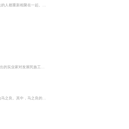
约拿旦为了安慰自己病重的弟弟，对他描述了一个叫做“南极亚拉”的地方，在那里，所有死去的人都重新相聚在一起。后来，为了从大火中救出弟弟，约拿旦在火中丧生，可是弟弟卡尔（昵称斯科尔班）相信哥哥并不是真的离开了自己，而是到了“南极亚拉”，于是，有一天，他真的见到了哥哥，并且和他一起来到了樱桃谷。然而，这里的生活并不像表面那样平静和安乐，不久，兄弟俩就又一次不得不面对战争和死亡的考验 主人公是一位胆小的小男孩斯科尔班，但是在危险时刻他克服了自己的恐惧，勇敢地与邪恶进行斗争，并取得胜利。狮心兄弟，哥哥约拿旦狮心和弟弟斯科尔班，在危险时刻克服内心的恐惧，勇敢地与邪恶进行斗争，终于把南级亚拉从暴君滕格尔、恶魔卡特拉手里解放出来。林格伦——瑞典的民族英雄 林格伦，94岁高龄的童话外婆。她在1945年步入儿童文坛就标志着世纪儿童——皮皮，已经诞生。 1958年，林格伦获“安徒生金质奖章”。 她的作品已出版90多种版本，发行量达到1亿3千万册。把她的书摞起来有175个埃菲尔铁塔那么高，把它们排成行可以绕地球三周。 她成功地用自己的作品，为全世界的孩子留下了一个又一个永远不会长大的童年伙伴。
讲述二十世纪二、三十年代中国“棉纱大王”和“面粉大王”创业的艰难与曲折，了解中国近代杰出的实业家对发展民族工业的贡献。
【内容简介】晚清末年，江湖上有并驾齐驱的两大高手，人称“北马南孙”，南为孙禄堂，北为马之良。其中，马之良的绝学“春云十三展”更被武林公推为第一。 日本谍商浘川介勾结叛徒叶广昌、大盗揭心、悍匪葛氏兄弟，联手作局。让原本在王府护院的马之良师徒...