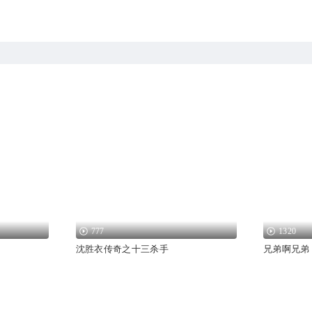
777
1320
沈胜衣传奇之十三杀手
兄弟啊兄弟