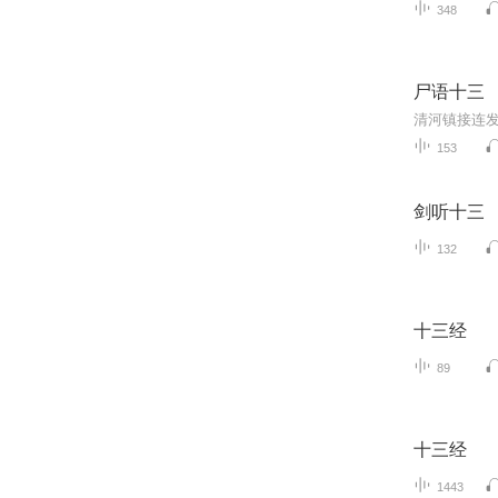
348
尸语十三
153
剑听十三
132
十三经
89
十三经
1443