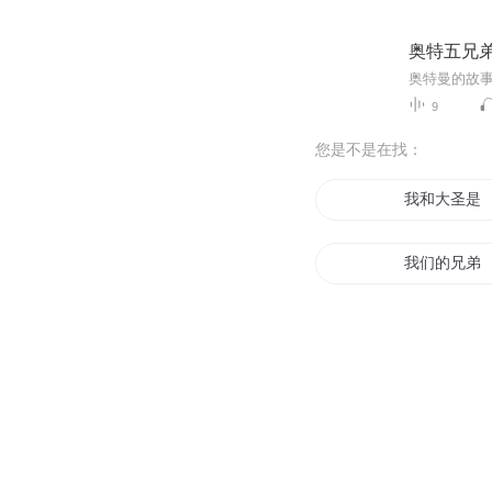
奥特五兄
奥特曼的故
9
您是不是在找：
我和大圣是
我们的兄弟
系统和我是
一世兄弟世
重生之兄弟