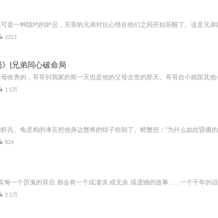
2213
》|兄弟同心破命局
1.5万
924
2.1万