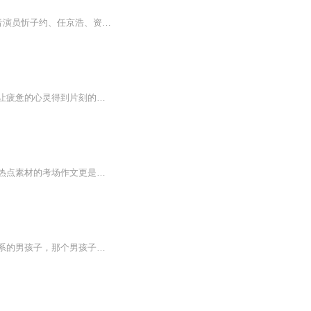
点击此处收听《嫡女解语》或搜索“声优力场”。——多人精品古言有声剧，布兰德执导。配音演员忻子约、任京浩、资深演播者雪落凉晨领衔演播，缈缈、墨千临、柴小玖、阿尘er、栗子小单等数十位实力演播者共同演绎，所有儿童角色由同龄萌娃本色出演，海风、布兰德助阵演播，一部让人可以全身心放松的作品，按摩你的听感。原著：春温一笑，自2012年写作至今的温柔女作家。本书于2014年在台湾出版，反响良好。代表作：《嫡女解语》、《青雀歌》、《阿玖》。...
《禅是一支解语花》有声书介绍及推荐在繁忙的生活中，我们时常渴望寻找一片宁静之地，让疲惫的心灵得到片刻的休憩。而《禅是一支解语花》正是这样一部作品，它通过禅宗的故事、公案，深度解析禅意，为我们揭示人生的智慧，带来内心的平和与宁静。这本书并...
【北大派派学长～解语文】语文考察的不仅是课本内的知识，还重视学生的常识能力，结合热点素材的考场作文更是让改卷老师眼前一亮!派老师给孩子们整理了共8节的常识素材课，手把手教孩子在作文中结合热点，提升文采写出满分作文！...
颜思语又梦到了大学时候的场景，在学校小花园的树荫下，皎洁的月光照耀着她和那个英语系的男孩子，那个男孩子神情那么专注的看着她的面容，里面盛着欢喜和爱恋，她闭上眼睛，微微仰起脸，很久才等到一个轻轻的吻碰了下她的唇瓣，却一触即分。颜思语睁开眼...