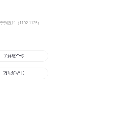
《东京梦华录》成书于1147年，1187年初次出版流传于世，是北宋遗老孟元老追述宋徽宗崇宁到宣和（1102-1125）年间，北宋都城东京（又称汴京、汴梁，今河南开封）的笔记体著作。全书共十卷，翔实地描绘了东京上至贵族、下及百姓的生活全景和都市风貌，涵盖城...
了解这个你
万能解析书
白月光她不解风情
武道真解
爱你不解风情