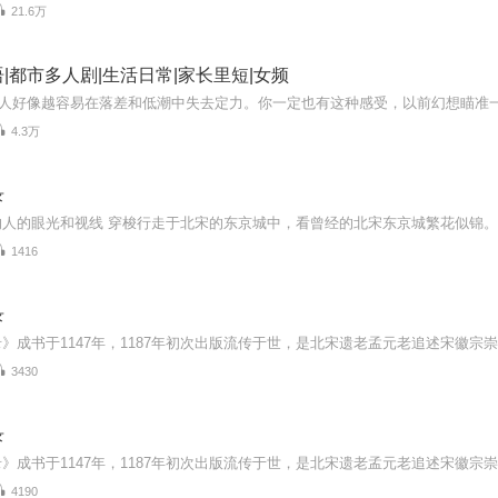
21.6万
|都市多人剧|生活日常|家长里短|女频
4.3万
录
1416
录
3430
录
4190