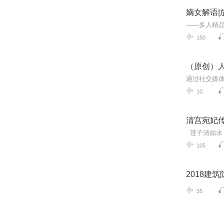
嫡女解语|
150
（原创）人
10
清宫宛妃传
105
2018建
35