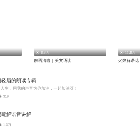
8.8万
11.8万
解语清咖｜美文诵读
火焰解语花
锁轻眉的朗读专辑
漫人生，用我的声音为你加油，一起加油呀！
319
偈疏解语音讲解
1.3万