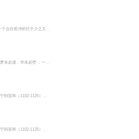
一过 25 岁，人好像越容易在落差和低潮中失去定力。你一定也有这种感受，以前幻想瞄准一个点往前冲的日子少之又少，人生大部分时候都是犹疑地、试探地、摇摆不定地选择和继续某一种生活。因为发现所谓的目标，在很多现实语境下，其实立不起来，甚至连自己...
以一个在场的人的眼光和视线 穿梭行走于北宋的东京城中，看曾经的北宋东京城繁花似锦。梦未必虚，华未必堕 ，一切经验 ，一切存在，一经集之、 录之、 志之，就可以脱离单一的时空，成为无限衍生和延伸的世界。” 以写作来对抗记忆的断裂 ，接续历史之...
《东京梦华录》成书于1147年，1187年初次出版流传于世，是北宋遗老孟元老追述宋徽宗崇宁到宣和（1102-1125）年间，北宋都城东京（又称汴京、汴梁，今河南开封）的笔记体著作。全书共十卷，翔实地描绘了东京上至贵族、下及百姓的生活全景和都市风貌，涵盖城...
《东京梦华录》成书于1147年，1187年初次出版流传于世，是北宋遗老孟元老追述宋徽宗崇宁到宣和（1102-1125）年间，北宋都城东京（又称汴京、汴梁，今河南开封）的笔记体著作。全书共十卷，翔实地描绘了东京上至贵族、下及百姓的生活全景和都市风貌，涵盖城...