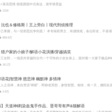
+英语思维 彻底摆脱中式表达，谁学谁受益
1316
丨沅也＆修格斯丨王上旁白丨现代刑侦推理
己掌握，与一切邪恶抗争到底！ 本专辑双男主，有感情戏，各位听友，不喜请绕道Th
859.9万
猎户家的小娘子/解语小花演播/穿越搞笑
18.1万
语花|智慧禅 慈悲禅 幽默禅 多情禅
3.9万
播】天道神碑|染血鬼手作品、晋哥哥有声&猫解语