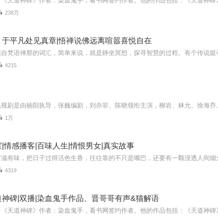
238万
：于平凡处见真章|悟禅说佛远离喧嚣喜悦自在
4215
1万
|情感播客|百味人生|情恨男女|真实故事
4319
神碑|双播|染血鬼手作品、晋哥哥有声&猫解语