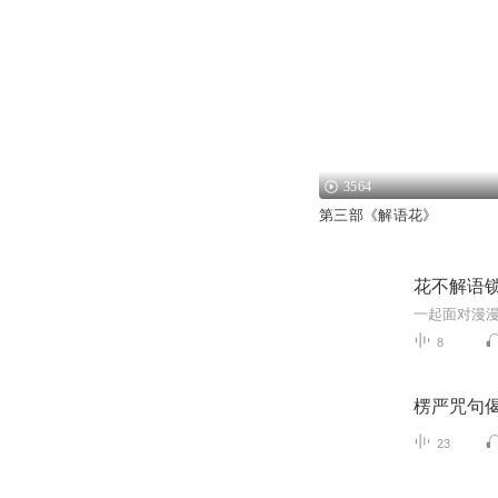
3564
第三部《解语花》
花不解语
一起面对漫
8
楞严咒句
23