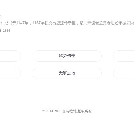
录
2836
解梦传奇
无解之地
原道天解
魔神真解
© 2014-
2026
喜马拉雅 版权所有
无解系统
有忧无解