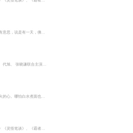
【作品简介】《天道神碑》作者：染血鬼手，看书网签约作者。他的作品包括：《天道神碑》《灵怪笔谈》、《霸者绝天》、等，本本精品，字字珠玑，作者染血鬼手创作的小说情节跌宕起伏、扣人心弦，情节与文笔俱佳。他，以魔君之躯，投入无底幽泉，转世为人，...
禅，一个源自梵语禅那的词汇，简单来说，就是静坐冥想，探寻智慧的过程。有个传说挺有意思，说是有一天，佛陀在灵山上，突然拿起一朵花，展示给在座的众人。大家伙儿都看得一头雾水，唯独大迦叶轻轻一笑。佛陀见状，便说： 吾有正法眼藏，涅槃妙心，...
《梦华录》电视剧是由杨阳执导，张巍编剧，刘亦菲、陈晓领衔主演，柳岩、林允、徐海乔、代旭、 张晓谦联合主演的女性古装励志剧。该剧根据关汉卿元曲话《赵盼儿风月救风尘》改编，讲述了赵盼儿、宋引章与孙三娘三人在经历了举步维艰、种种磨难后，姐妹三...
将生活嚼得有滋有味，把日子过得活色生香，往往靠的不只是嘴巴，还要有一颗浸透人间烟火的心。哪怕白水煮面也要撒点葱，就像与平庸的生活正面交锋。人间值得，虽然辛苦，但是滚烫～主播殊荣：喜马拉雅中级有声演播师A+平台优质主播上海交通广播FM105.7《魔...
【作品简介】《天道神碑》作者：染血鬼手，看书网签约作者。他的作品包括：《天道神碑》《灵怪笔谈》、《霸者绝天》、等，本本精品，字字珠玑，作者染血鬼手创作的小说情节跌宕起伏、扣人心弦，情节与文笔俱佳。他，以魔君之躯，投入无底幽泉，转世为人，...