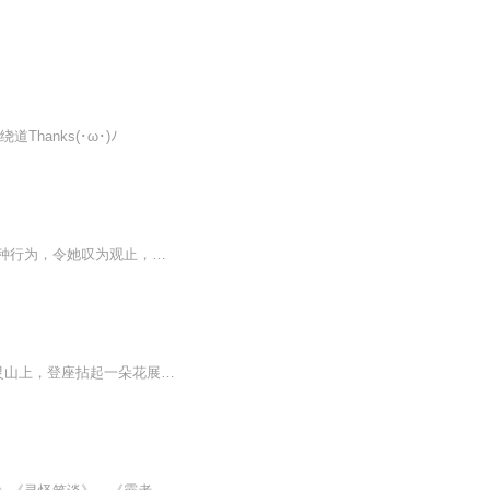
anks(･ω･)ﾉ
二十一世纪特工女郎，一场意外穿越到古代一个可怜的小农女身上，面对着一大家子极品种种行为，令她叹为观止，真是应了那句“有人的地方就有极品”，从此她走上了一条既要斗极品，又要勤赚钱，谁知极品家人又为了二十两“巨款”为她订下了亲，她只好使出浑...
禅是心灵的暖人之语禅，来自梵语“禅那”，即静坐冥想，参悟智慧。相传，有一天，佛陀在灵山上，登座拈起一朵花展示给众人，当时众人都不明所以，只有大迦叶微笑了一下，佛陀当时就说：“吾有正法眼藏，涅槃妙心，实相无相，微妙法门，付嘱摩诃迦叶。”禅...