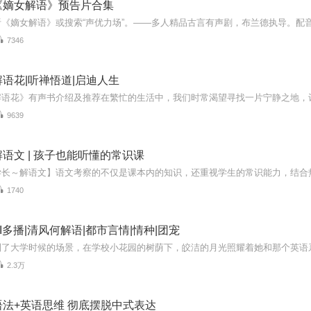
《嫡女解语》预告片合集
7346
语花|听禅悟道|启迪人生
9639
语文 | 孩子也能听懂的常识课
1740
I多播|清风何解语|都市言情|情种|团宠
2.3万
法+英语思维 彻底摆脱中式表达