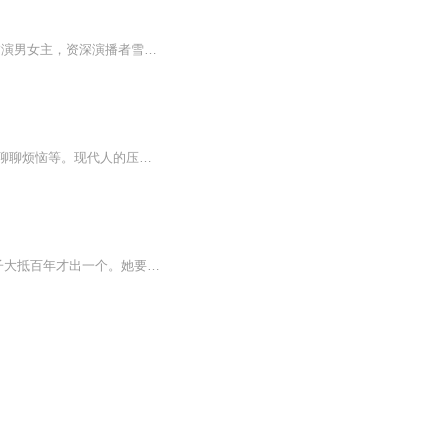
——多人精品古言有声剧。演播者布兰德执导。本剧特色：*影视配音演员忻子约、任京浩饰演男女主，资深演播者雪落凉晨旁白；*海风、布兰德助阵演绎，缈缈、墨千临、柴小玖、阿尘er、栗子小单等知名演播者加盟，所有演播者人数达43名；*所有儿童角色由同龄萌...
通过社交媒体的方式，愿用声音来陪伴你，温暖你，治愈你。小伙伴们可以和我分享喜悦、聊聊烦恼等。现代人的压力很大，有时明明身边有很多人，但真当有事想找人聊天的时候，拿起手机的一瞬，发现可联系的一个都没有~
莲子清如水，奈何宛如心！清如，配得上如此出尘名字的该是一个何等女子？而这样的女子大抵百年才出一个。她要寻的是世间最好的男儿，可笑寻到的确是皇帝。凶险重重的后宫，姐妹的死亡与背叛，她如何自处？用尽生命来爱的男人，留给她的是满目疮痍，福临的爱她终不敢去求，也不愿再信了。情深不寿，慧极必伤！对自己笑话的一生不再留恋，一杯毒酒散尽今世的情。 宛妃传是我最喜欢的一本小说，虽说是悲剧结尾，却已经是清如最好的结局。虽是小说，但人物已活在心里。