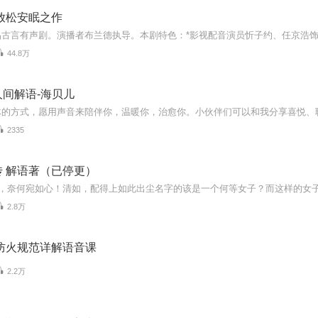
放松安眠之作
44.8万
间解语-海贝儿
2335
 解语著（已停更）
2.8万
筑防火规范详解语音课
2.2万