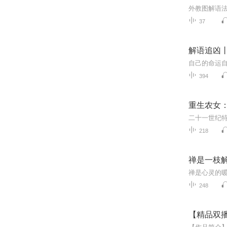
外教图解语法
37
解语追凶
自己的命运自
394
重生农女：
218
禅是一枝解
248
【精品双