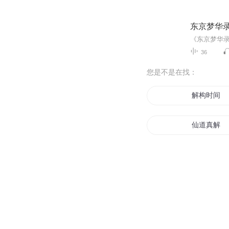
东京梦华
36
您是不是在找：
解构时间
仙道真解
道情解命
妃心不解
重生穿越之