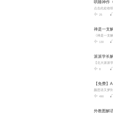
哄睡神作
25
禅是一支解
130
派派学长解
8
【免费】A
490
外教图解语