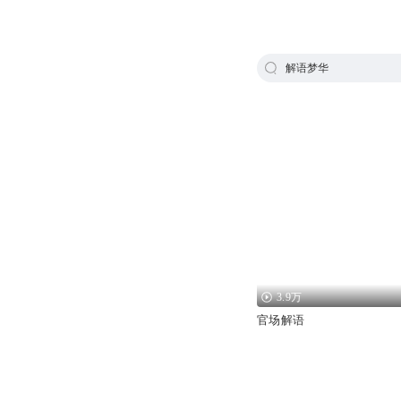
解语梦华
3.9万
官场解语