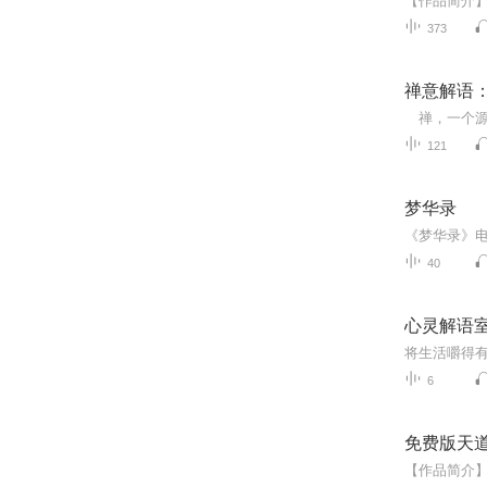
373
禅意解语
121
梦华录
40
心灵解语室
6
免费版天道