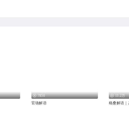
7850
11.2万
官场解语
格桑解语｜