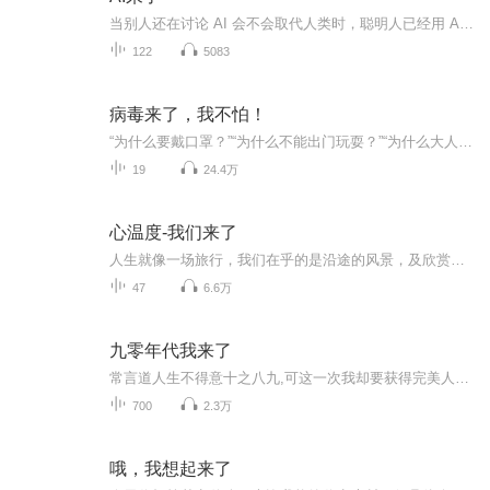
当别人还在讨论 AI 会不会取代人类时，聪明人已经用 AI 赚到了第一桶金。 这不是科幻片，这是正在发生的现实。 我是你的 AI 商业领航员 [仙女糖]。 AI来了，没有晦涩的代码，只谈落地的应用；不制造无谓的焦虑，只提供进化的阶梯。 从工具实操到副业变...
122
5083
病毒来了，我不怕！
“为什么要戴口罩？”“为什么不能出门玩耍？”“为什么大人们那么紧张？”……当孩子问你外面正在发生什么，你该如何回答？童行学院推出给孩子听的“疫情通识课”：《病毒来了，我不怕！》。18个问题，讲明白疫情背后的知识。本课从孩子身边的生活小事入...
19
24.4万
心温度-我们来了
人生就像一场旅行，我们在乎的是沿途的风景，及欣赏风景时的一份心情！“心温度”邀请心理专家和您一同开启奇妙的心灵之旅！
47
6.6万
九零年代我来了
常言道人生不得意十之八九,可这一次我却要获得完美人生!我是一个重生者。我的手中掌握着未来,这个世界的未来。因为,一个高中生的体内,拥有着一个成年人的灵魂。金钱,美女,不过尔尔。终有一日,我会站在社会阶层的最上端,向下俯视。
700
2.3万
哦，我想起来了