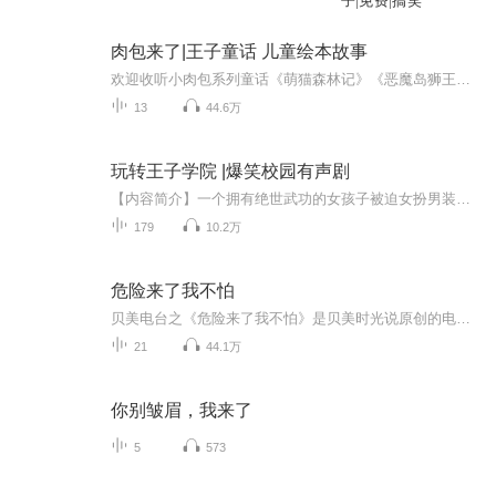
子|免费|搞笑
肉包来了|王子童话 儿童绘本故事
欢迎收听小肉包系列童话《萌猫森林记》《恶魔岛狮王复仇记》《我的同学是夜天使》在童话世界里，公主和王子用勇气和信心，以及对生活积极、乐观的态度战胜了困难与挫折，最终得到了幸福。孩子们，让我们像童话中的公主与王子一样，放飞自己的梦想，并为之奋斗，让我们编织童话，让我们谛听童话，让我们相信童话中的真、善、美，不断汲取成长的精神力量。【微信公众号：肉包来了】 【肉包个人微信：y373860783】小肉包系列童话 童话故事的好处：童话中丰富的想象和夸张可以活跃你的思维；那生动...
13
44.6万
玩转王子学院 |爆笑校园有声剧
【内容简介】一个拥有绝世武功的女孩子被迫女扮男装生活在一个超级贵族的男子学院里。里面有IVNA一级学生会，也有许多大大小小的分派势力，在这样极度不安的学院里，她会怎样生活呢，请期待吧，哦呵呵呵呵。内容提要：IVNA一级学生会中掌有主要管理权的只...
179
10.2万
危险来了我不怕
贝美电台之《危险来了我不怕》是贝美时光说原创的电台节目，每周六19:00更新，电台通过有趣的童话故事教会儿童如何保护自己，树立儿童安全自我保护意识。主播：袋鼠妈妈。小朋友们，让我们一起认真听袋鼠妈妈讲关于安全的小故事吧！
21
44.1万
你别皱眉，我来了
5
573