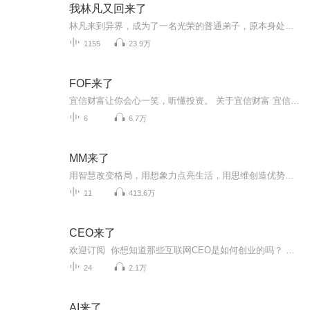
我林凡又回来了
林凡来到异界，成为了一名光荣的普通弟子，原本身处在随时都能被人打成翔的处境中，可突然间，情况不对了。系统开启。叮：抽中永恒级BUFF：不死之身。这一刻，整个世界都不一样了。炼器大师：大哥，不好了，敌宗炼器大师研制出了一次性神器，自爆一颗就能...
1155
23.9万
FOF来了
宜信财富让你会心一笑，听懂投资。 关于宜信财富 宜信财富是宜信旗下财富管理业务品牌，为中国高净值人士提供专业的全球资产配置服务和财富管理与投资咨询服务。涉及包含但不限于国内外类固定收益、私募股权、资本市场、对冲基金、房地产、保险保障、投资移民、游学教育等全方位财富管理产品与服务，覆盖人民币、美元、欧元等多个币种。
6
6.7万
MM来了
用智慧改变格局，用想象力点亮生活，用思维创造优势，这里是曹哲巍在喜马拉雅的个人节目----MM来了，它如夜空中绽放的礼花，照亮放飞的梦想。
11
413.6万
CEO来了
欢迎订阅 你想知道那些互联网CEO是如何创业的吗？ 你想知道CEO们的日常生活是怎样的吗？ 你想知道互联网各行各业有哪些新动向新发展吗？ 本期专辑是由腾讯大学出品的高端精品访谈栏目，对话互联网知名独角兽CEO，如：58同城CEO姚劲波、马蜂窝CEO陈罡、丁香园创始人董事长李天天、小红书创始人毛文超、猎豹移动CEO傅盛、知乎CEO周源…… 课程简介 节目每期由一位腾讯人对话一位腾讯投资的互联网知名独角兽CEO，两人会就创业经历、企业治理、行业洞察、个人修炼等话题分享干货。节目不鸡汤、不套路、不聊空泛的成功学。9月4号-10月16号，2160分钟，400余灵魂拷问，关于互联网顶尖风云人物，你想知道的都在这里！ 你将获得 ▲ CEO的创业干货分享及行业洞察 （知乎、蔚来、Keep、58同城、马蜂窝等） ▲ CEO的个人人生修炼法则 适听人群 ▲ 互联网从业者 ▲ 创业者 ▲ 所有对互联网感兴趣的人
24
2.1万
AI来了