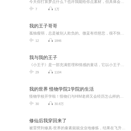
今天你打算梦点什么？也许我能给你点素材，但具体会梦到什么，梦的有多真实，那就要看你的本事了~ 我们总想着往日的美好，也总想在过去的时光里寻找答案，但又怕沉浸其中无法自拔，被指责：你怎么总活在过去呢？ 《哦，我想起来了》，但愿能让你想起了什么~
7
1万
我的王子哥哥
孤独瘦弱，总是被别人欺负的。微蓝有些慈悲，很不快乐，他总觉得自己应该有个哥哥，有一天他愿望成真，一个高大帅气的哥哥从星空上飞了下来，成了他的好朋友和保护神。正当兰兰幸福的以为会永远拥有哥哥时，哥哥收到了来自外星球的召回信号，原来哥哥来自...
12
1846
我与我的王子
《小王子》是一部充满哲理和情感的童话，它以小王子的旅行为线索，展现了成人世界的荒诞和孩子们的纯真。以下是一段节选自《小王子》的50字内容：“正因为你为你的玫瑰花费了时间，这才使你的玫瑰变得如此重要。”
29
1104
我的世界 怪物学院1学院的生活
怪物学校开学啦！怪物们与HIM老师又会经历怎么样的遭遇呢？我们一起来看一看吧！神秘的海底神殿，炎热的、危险的沙漠神殿，危险的下界、还有深不可测的末地，他们能够通过吗？一起来看一看吧！
30
30.8万
修仙后我穿回来了
被雷劈到修真-世界的秦素兢兢业业地修炼，结果在飞升时被九霄神雷重新劈回原来身体。面对前面穿越者留下的修罗场，秦素冷漠脸。什么霸道总裁，高冷影帝，忠犬学弟，谁都别想阻止她修仙！...