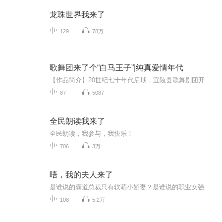
龙珠世界我来了
129
78万
歌舞团来了个“白马王子”|纯真爱情年代
【作品简介】20世纪七十年代后期，宜陵县歌舞剧团开天辟地分来了一个音乐学院毕业的大学生吴才能。 从来没有大学生的县剧团对吴才能的到来如获至宝甚是尊敬喜爱，年轻的未婚女演员们一个个把他视为心中的白马王子，争先恐后地对他展开爱情攻势。全然不知自...
87
5087
全民朗读我来了
全民朗读，我参与，我快乐！
706
3万
唔，我的夫人来了
是谁说的霸道总裁只有软萌小娇妻？是谁说的职业女强人眼中只有工作？人称沐爷的职业女强人李沐沐开启追星模式，高冷面具有些松动。只要不违背道义，追星二十六计，计计引人上钩：“感情是培养出来的，爱情是用心得来的。”有些人：面上是明星，背地里经营着公司。面上是禁欲系美男，背地里是腹黑的主。他就是——顾硕。“你走还是我走？”“你，好样的！”“我有点喜欢你是怎么回事？”“唔，夫人，我今日没通稿，咱们......”
108
5.2万