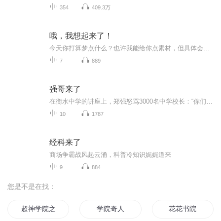
354
409.3万
哦，我想起来了！
今天你打算梦点什么？也许我能给你点素材，但具体会梦到什么，梦的有多真实，那就要看你的本事了~ 我们总想着往日的美好，也总想在过去的时光里寻找答案，但又怕沉浸其中无法自拔，被指责：你怎么总活在过去呢？ 《哦，我想起来了》，但愿能让你想起了什么~
7
889
强哥来了
在衡水中学的讲座上，郑强怒骂3000名中学校长：“你们这些人身为校长，不去关注祖国的英雄，把商人、明星的头像挂满校园，孩子们迟早毁在你们手上。”“中国只有一个人获得过祖国的6项最高荣誉，你们知道是谁吗？”这本来是一个极其普通的问题，但结果却令...
10
1787
经科来了
商场争霸战风起云涌，科普冷知识娓娓道来
9
884
您是不是在找：
超神学院之最后的神
学院奇人
花花书院