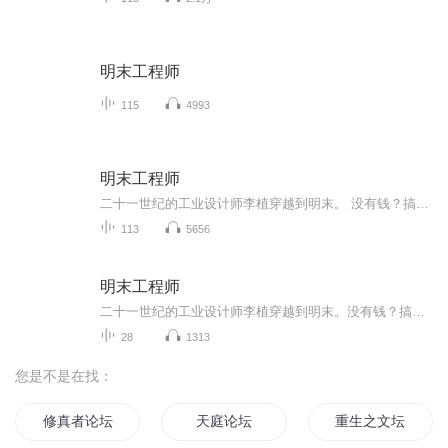
明末工程师
115
4993
明末工程师
二十一世纪的工业设计师李植穿越到明末。 没有钱？搞个飞梭织布机来，立刻赚到盆满钵满。 不习惯明末的差劲卫生？发明个肥皂牙膏来让明朝洗得焕然一新 农民起义？乱世人命贱如狗？水泥混凝土的棱堡保护您的生命安全！ 满清南下生灵涂炭？在我的来复枪前面，哪个敢说一个不字？ 我大炮的射程之内！全是我汉人的土地！
113
5656
明末工程师
二十一世纪的工业设计师李植穿越到明末。没有钱？搞个飞梭织布机来，立刻赚到盆满钵满。不习惯明末的差劲卫生？发明个肥皂牙膏来让明朝洗得焕然一新！农民起义？乱世人命贱如狗？水泥混凝土的棱堡保护您的生命安全！满清南下生灵涂炭？在我的来复枪前面，...
28
1313
您是不是在找：
修真者论坛
天庭论坛
重生之文坛女王