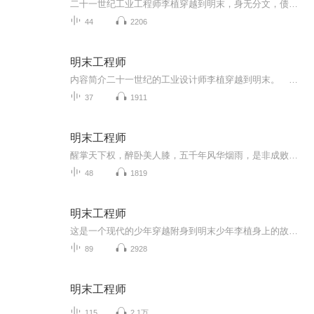
二十一世纪工业工程师李植穿越到明末，身无分文，债务累累，家境堪忧，前途未卜。 没有钱？搞个飞梭织布机来，立刻赚到盆满钵满。 不习惯明末的差劲卫生？发明个肥皂牙膏来让明朝洗得焕然一新 农民起义？乱世人命贱如狗？水泥混凝土的棱堡保护您的生命安全！ 满清南下生灵涂炭？在我的来复枪前面，哪个敢说一个不字？ 我大炮的射程之内！全是我汉人的土地！ 看李植如何运用科技玩转明末，笑傲江湖！
44
2206
明末工程师
内容简介二十一世纪的工业设计师李植穿越到明末。 没有钱？搞个飞梭织布机来，立刻赚到盆满钵满。 不习惯明末的差劲卫生？发明个肥皂牙膏来让明朝洗得焕然一新 农民起义？乱世人命贱如狗？水泥混凝土的棱堡保护您的生命安全！ 满清南下生灵涂...
37
1911
明末工程师
醒掌天下权，醉卧美人膝，五千年风华烟雨，是非成败转头空！看一个来自异世界的灵魂搅乱一池春水！
48
1819
明末工程师
这是一个现代的少年穿越附身到明末少年李植身上的故事，利用现代的科技技术力量，造出了肥皂、织布机、水泥、玻璃、大炮、枪这些不属于那个年代的东西，一次又一次的战胜困难，完胜每一次斗争，看着非常过瘾，一路升级打怪，既帮助了那个年代的穷苦人家，也为自己赚了很多钱财，交了很多高官，最后让最高的统帅也知道了他的存在！越看越想看，值得拜读！
89
2928
明末工程师
115
2.1万