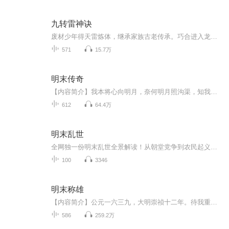
九转雷神诀
废材少年得天雷炼体，继承家族古老传承。巧合进入龙腾国神秘组织龙组，通过特殊的修炼功法雷神诀以一己之力挫败龙组中各大豪门高手，登上龙组老大的位子机缘发现腾龙国龙脉得到龙脉认主，吸收强大力量。随后与外国列强开始了生死角逐。干寇国剿灭忍者，斗...
571
15.7万
明末传奇
【内容简介】我本将心向明月，奈何明月照沟渠，知我者谓我心忧，不知我者谓我何求。崇祯年间，随波逐流无路，乱世逼人反。且看现代人郑勋睿穿越明末的求生之路。三分历史，七分想象，乱世英雄录。【作者/主播简介】作者：风中的失落，网络小说作家，代表作...
612
64.4万
明末乱世
全网独一份明末乱世全景解读！从朝堂党争到农民起义，从辽东烽火到江南悲歌，内政权谋、战场厮杀、地理博弈、谍战暗斗全给你扒得明明白白！当年朱元璋白手起家推翻元朝，建立起享国二百七十六年的大明王朝，谁曾想二百多年后，朱明江山竟一步步滑向万丈深...
100
3346
明末称雄
【内容简介】公元一六三九，大明崇祯十二年。待我重整山河，再建汉家帝国。【作者/主播简介】作者：木子蓝色，网络小说作家。主播：维京播客。【购买须知】1、本作品为付费有声书，前122集为免费试听，购买成功后，即可收听，可下载重复收听。2、版权归原...
586
259.2万