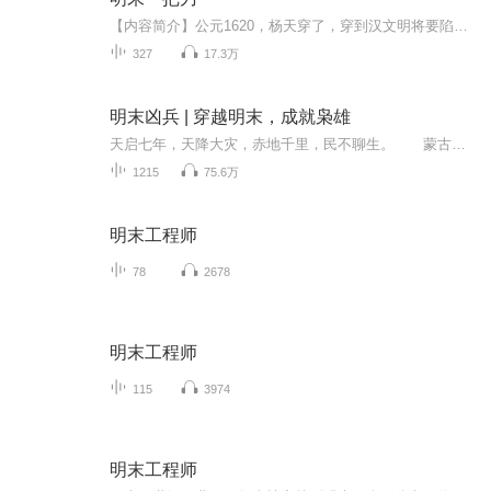
【内容简介】公元1620，杨天穿了，穿到汉文明将要陷入三百年黑暗时期的混乱时代，一开始他只想活下去，可这狗日的世道不让他好好活，人多少是自私的，他得好好活下去，慢慢的，他有了野心，鞑子，建奴，补药碧莲的岛国，不破不立，烂到根子里的朝堂，且看...
327
17.3万
明末凶兵 | 穿越明末，成就枭雄
天启七年，天降大灾，赤地千里，民不聊生。 蒙古袭边，后金崛起，流寇四窜，大明风雨飘摇。 这一年，一个灵魂穿越而来，成为宣府暗庄堡一名凶狠的卫所小兵。 他起于微末，血战北地，促进贸易，建强军，讨蒙古各部，血战后金，征伐流寇。 一场...
1215
75.6万
明末工程师
78
2678
明末工程师
115
3974
明末工程师