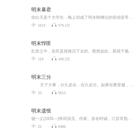
明末暴君
你白天是个大学生，晚上却成了明末刚继位的崇祯皇帝，本来这会你应该赐死魏忠贤，杀灭阉党，关停厂位，但你熟读历史，知道做这些的后果就是东林一家独大，最后自己一人挂在煤山自尽，于是你选择开局就召回被流放的魏忠贤，一番敲打之后，保留阉党，重振东...
1513
579.1万
明末悍匪
乱世之中，良民是很难活下去的。既然如此，那就干脆做个土匪吧！
119
349.2万
明末三分
天下大事，分久必合，合久必分。如果你要穿越，你会回到什么时代，有太多的明末故事我们都很熟悉。接下来我们将走进明末的江湖。小冰河时代，崇祯困局，大顺与大西，吴三桂、皇太极一个个鲜活的姓名，一个个身边的故事。 崇祯是一个非常勤奋的皇帝，每天工作十四到十六个小时，为什么仍不能挽救明朝，怎样的心灰意冷，才令这样一个皇帝上吊自缢。如果穿越成崇祯，你是会怎么处理他面的困局？ 明末最伟大的战略家孙承宗，那个最受争议的袁崇焕，勇猛忠义的卢象升，皇太...
33
5613
明末遗恨
饶一尘(1935—)弹词演员、作家。原名时锡，江苏常熟人。1948年师从魏含英学《珍珠塔》。1950年后与赵开生拼档说唱《珍珠塔》、《秦香莲》、《陈圆圆》等长篇书目。其书艺说表有力，层次分明，脚色富有感情。与赵开生拼档，配合默契，搭口严谨。除唱“魏调”外，亦唱“蒋调”。 郑缨，上海人，1952年生，杭州滑稽艺术剧院评弹演员，国家一级演员。郑缨的母亲是苏州人，郑缨14岁随舅父吴迪君学艺，1979年调入杭州市曲艺团，和吴迪君拼档说《野火春风斗古城》、《智斩安德海》等。1984年拜上海评弹团著名弹词艺术家陈希安为师，学说《珍珠塔》。后又有幸先后同饶一尘老师合作《明末遗恨》、《珍珠塔》，和赵开生老师合作《珍珠塔》、《文征明》。 郑缨嗓音宽厚，衷气充沛，勤奋好学，博采众长，说表弹唱均有一定水平。
22
6486