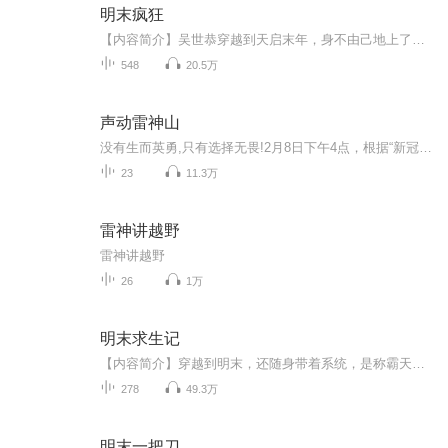
明末疯狂
【内容简介】吴世恭穿越到天启末年，身不由己地上了魏忠贤这条破船。在明末，朝廷内有党争，外有造反。疆域边，后金兵虎视眈眈的恶劣环境中，他不懂历史进程搞投机；不会发明创造金手指；没有王霸之气英雄投；不能剽窃诗词骗佳人。他在崇祯上台以后如何自...
548
20.5万
声动雷神山
没有生而英勇,只有选择无畏!2月8日下午4点，根据“新冠肺炎”疫情防治需要，大连迅速集结500名医护人员，以大连医科大学附属第一医院和第二医院为主，全市20家医院参与组成，共计120名医生，380名护士组成大连赴武汉援助医疗队，驰援武汉雷神山。财经广播特别推出专题节目《声动雷神山——大连白衣天使武汉抗疫声音档案》，在雷神山大连医护人的纪录和讲述中,爱在流淌,希望在汇聚,我们一定会打赢疫情防控阻击战!待到春暖花开,家乡盼你平安归来!
23
11.3万
雷神讲越野
雷神讲越野
26
1万
明末求生记
【内容简介】穿越到明末，还随身带着系统，是称霸天下好呢？还是笑傲江湖？呃，少年，赤贫的你，先确立一个小目标如何？比如，在这个年复一年充斥着天灾、民变、外族寇掠的乱世生存下来？然后活着，堂堂正正地活着，不弯腰、不屈膝地活着。【作者/主播简介...
278
49.3万
明末一把刀