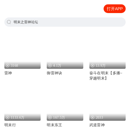
打开APP
明末之雷神论坛
3168
4.1万
13.9万
雷神
御雷神诀
奋斗在明末【多播~
穿越明末】
1133.6万
167.5万
2033
明末行
明末东王
武道雷神