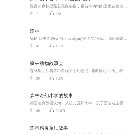
深夜的森林里藏着无数秘密，跟着小动物们围坐在篝火旁，聆听治愈又有趣的睡前故事。
7
238
森林
G.M.特里维廉(G.M.Trevelyan)曾说过:“实际上我们都是大地之子，离开了她，我们的精神就会枯萎或出现不同形式的异常。除非我们设法不时地与自然接触，否则，就会走上邪路。”他所思索的是一种人类的需求，在人生旅程中，人们依然心存原古的需求和愿望，但...
41
1313
森林动物故事会
森林里，住着各种各样的小动物们，聪明的小白兔、狡猾的狐狸、威风的老虎、凶狠的大灰狼。。。他们中间发生着各种各样有趣的故事，你想知道吗？
29
7.2万
森林奇幻小学的故事
德国哈克教授认为，从幼儿园到小学，孩子面临着主要关系人、学习方式、行为规范、社会结构、期望水平、学习环境六个方面的巨大变化，需要家长帮助孩子在能力、习惯、心理适应等多方面给予帮助，才能顺利适应，一路领先。
89
24.8万
森林精灵童话故事