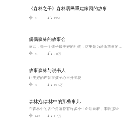
《森林之子》森林居民重建家园的故事
10
1951
偶偶森林的故事会
童话，每一个孩子最美好的礼物，这里是为爱听故事的孩子们制作的童话故事，每一个故事都是由偶偶森林的看门人讲述的发生在森林里的小动物身上的，真心希望孩子们会喜欢这些故事，也许有一天你们还能看到这些故事主角出现在你面前呢！
49
2.8万
故事森林与说书人
让美好的声音在孩子心里开出花
85
19.5万
森林抱|森林中的那些事儿
在森林中的各个角落都有许多小生命活跃着，来听那些动物·植物有趣的多彩生活，投入大自然的怀抱，野外生存从这里开始…
443
1.7万