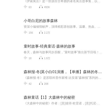
《伊索寓言》是一部源自古希腊的著名寓言故事集，以其简洁生动的故事和深刻的人生哲理而闻名于世。传说中的作者伊索是一位生活在公元前6世纪的奴隶，他以非凡的智慧和对人性深刻的洞察力，通过动物角色之间的互动来反映人类社会的各种现象与道德教训。《伊...
63
4936
小哥白尼的故事森林
资深小编倾情献声，演绎精彩原创故事。温馨、热血、感动、快乐、神秘、冒险……你想听的，尽在这里！
156
2.2万
童时故事-经典童话·森林的故事
春天，森林与故事同步苏醒，“童时故事”推出新节目啦！17个声临其境的森林故事免费听，还有原创美绘图和有趣的活动等你！身未动，心已远。我们一起带上耳朵去旅行，共赴春天的约会～...
18
1.9万
森林报-冬|莫小白01演播，【单播】森林的冬天|冬天的大森林里发生的故事
《森林报·冬》是苏联科普作家维·比安基“森林报”系列的经典之作，以报刊专栏式独特体例，勾勒出一幅生动鲜活的冬日森林全景图，兼具知识性与趣味性，是老少皆宜的自然科普读物。全书以冬季三个月为脉络，通过森林快讯、动物趣闻、植物观察等趣味板块，...
42
208
森林童话【1】大森林中的秘密
《大森林中的秘密》作者：[意]彼得·欧雷诺，[意]托尼·沃尔夫/绘，袁洁/译。 《大森林中的秘密》： 大森林里有一群可爱的动物，他们热爱生活，富于创造力。看！他们不但举办了春日聚会、豌豆荚竞赛，还用一只大木鞋造了一艘船…… 但是，一场大洪水的降临，打破了大森林里的宁静和快乐。洪水淹没了大家在大森林里的家园，于是他们齐心协力，制造了坚固的木筏，开始大迁徙。在迁徙的过程中，他们会有怎样的遭遇呢？ 春日聚会 豌豆荚竞赛 黑鸟的婚礼 橡树屋 流星的故事 游泳池 玉米棒 什锦果汁机 大木鞋船 奇特的野餐会 贪吃的鹌鹑 小鹿的大衣 大洪水