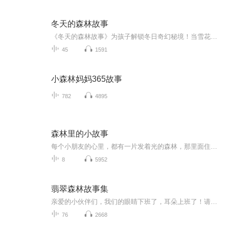
冬天的森林故事
《冬天的森林故事》为孩子解锁冬日奇幻秘境！当雪花轻吻森林，专辑以森林为舞台，用轻快旋律串联起雪兔觅食、松鼠储粮、冬季狩猎等暖心故事，为孩子铺展了奇幻画卷。每个故事都浸着自然的芬芳。睡前聆听，是伴梦的冬日絮语；亲子同赏，是暖透寒冬的陪伴。...
45
1591
小森林妈妈365故事
782
4895
森林里的小故事
每个小朋友的心里，都有一片发着光的森林，那里面住着许多小动物，现在我们一起来听听它们的小故事吧～
8
5952
翡翠森林故事集
亲爱的小伙伴们，我们的眼睛下班了，耳朵上班了！请每天听故事，涨知识！每天听书学习进步，解放双眼，快乐自己，享受健康优质生活！
76
2668