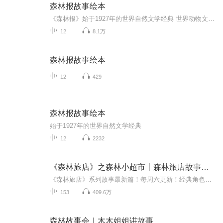
森林报故事绘本
《森林报》始于1927年的世界自然文学经典 世界动物文学经典 《森林报》是苏联著名科普作家维塔利·瓦连季诺维奇·比安基的代表作。这部书1927年出版，著者以其擅长描写动植物生活的艺术才能，用轻快的笔调、采用报刊形式，按春、夏、秋、冬四季1 2个月，有层次、有类别地报道森林中的新闻，森林中愉快的节日和可悲的事件，森林中的英雄和强盗，将动植物的生活表现得栩栩如生，引人入胜。著者还告诉了孩子们应如何去观察大自然，如何去比较、思考和研究大自然的方法。 一部比故事书更有趣的科普读物 中国科普作家协会会员 全国优秀科普作家王维浩推荐 绘本适合0——9岁儿童
12
8.1万
森林报故事绘本
12
429
森林报故事绘本
始于1927年的世界自然文学经典
12
2232
《森林旅店》之森林小超市丨森林旅店故事最新篇
《森林旅店》系列故事最新篇！每周六更新！经典角色全回归！欢乐暑假笑不停！小美、阿帅、丢丢，还有新朋友小刺猬针针！邀请你一起逛超市啦！森林旅店全集故事：《森林旅店》点击收听《森林旅店之丢丢历险记》点击收听《森林旅店之笨笨餐厅》点击收听《森...
153
409.6万
森林故事会｜木木姐姐讲故事