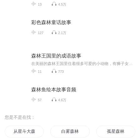
13
4.5万
彩色森林童话故事
127
2.1万
森林王国里的成语故事
在美丽的森林王国里住着很多可爱的小动物，有狮子女王娜娜、小熊米米、小猴皮皮、小兔贝贝、百灵鸟啦啦还有小老虎壮壮和狐狸妙妙，当然还有很多其他的动物成员，它们在森林王国每天都上演着不同有趣的事情，有时候欢笑、有时候争吵，有时候哭泣，有时候愤...
11
773
森林鱼绘本故事音频
57
4.6万
您是不是在找：
从星斗大森林开始签到
白雾森林
孤星森林