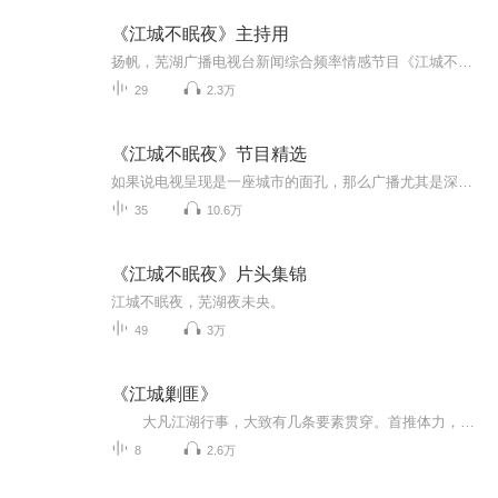
《江城不眠夜》主持用
扬帆，芜湖广播电视台新闻综合频率情感节目《江城不眠夜》主持人。曾参加并获得安徽省广播主持人大赛优秀奖、全省广播电视主持人大赛第八名，芜湖广播主持人大赛三等奖、一等奖。2008年开始商业主持，婚礼主持超过8年960场，晚会、年会、商演主持超过115场...
29
2.3万
《江城不眠夜》节目精选
如果说电视呈现是一座城市的面孔，那么广播尤其是深夜的广播呈现的是一座城市的内心，《江城不眠夜》是芜湖夜空最具人气的一档夜话情感节目。节目直播互动qq：710691220。 节目播出频率：安徽省芜湖市广播电视总台 芜湖新闻综合频率 FM100.4 播...
35
10.6万
《江城不眠夜》片头集锦
江城不眠夜，芜湖夜未央。
49
3万
《江城剿匪》
大凡江湖行事，大致有几条要素贯穿。首推体力，武艺要高强、兵器要称手；其次是财力和势力；最重要的当然是情义。但无论怎样贯穿，都得有一个前提，那就是政府的干预比较弱。你自由得如石猴子一般在世界蹿腾，一副爱谁谁的样子，得瑟得欢实了，玉帝一个指令，如来啪嚓一巴掌，你就得五狱山服刑去！江湖上混，一定要晓得啥是天-高-地-厚。 话说这东北本化外不毛之地，清军入关后，留守龙兴之地的八旗兵丁人口不过几万，补充来的人口又多是各色流放的犯人，使得原本就好武尚勇的民风又多了一份隐隐的戾气。自清末开始，关内流民大举闯关东，使得东北更像是一种特殊的殖民地，“闯”，一个闯字也表明了这些关里人不同于那些在老家混吃等死的——这些主儿都是来者不善。这千里黑土地作为求生存的他乡，生活的目的非常明确，那就是赚钱！既然目的这么明确，那么就让“不择手段”有了土壤。大家平时似乎有默契，可一旦利字当头，和同来求活的外乡人讲究个啥！于是土匪横行！于是豪爽的外表，小农地内心成了一种心照不宣的新东北精神。
8
2.6万