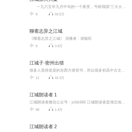
一九六五年九月中旬的一个夜里，号称我国“三大火炉”之一的武汉三镇，仍余热未消。站在雄伟壮观的武汉长江大桥上，扑面而来的江风清爽凉快，十分惬意。将近子夜，喧闹了一天的城市渐渐进入梦乡，天上的点点繁星与江上的点点灯火也慢慢被雾气笼罩...
8
50.5万
聊斋志异之江城
《聊斋志异之江城》 演播者：胡银旺
8
3.9万
江城子·密州出猎
很多人觉得老裴的东西方便背书，所以很多初高中古文老裴都读了很多遍，如“桃花源记”，如“琵琶行”，如“春江花月夜”......感谢大家愿意听！老裴常有读错的地方，希望帮忙指出，也方便后来者学习，更能让老裴以后有机会改进一下，再次表示感谢！裴读兵书，有陪读的吗？ 译文： 我姑且抒发一下少年人的狂傲之气，左手牵着黄狗，右手托着苍鹰。随从的将士们头戴华美艳丽的帽子，身穿貂皮做的衣服，浩浩荡荡的大部队像疾风一样，席卷平坦的山冈。为报答全城的百姓都来追随我，我一定要像孙权一样射杀一头老虎给大家看看。 喝酒喝到正高兴时，我的胸怀更加开阔，我的胆气更加张扬。即使头发微白，又有什么关系呢？朝廷什么时候才能派人拿着符节来密州赦免我的罪呢？那时我定当拉开弓箭，使之呈现满月的形状，瞄准西北，把代表西夏的天狼星射下来。 简介： 《江城子·密州出猎》是宋代文学家苏轼于密州知州任上所作的一首词。此词表达了强国抗敌的政治主张，抒写了渴望报效朝廷的壮志豪情。首三句直出会猎题意，次写围猎时的装束和盛况，然后转写自己的感想：决心亲自射杀猛虎，答谢全城军民的深情厚意。下片叙述猎后的开怀畅饮，并以魏尚自比，希望能够承担卫国守边的重任。 结尾直抒胸臆，抒发杀敌报国的豪情。全词“狂”态毕露，虽不乏慷慨激愤之情，但气象恢弘，一反词作柔弱的格调，充满阳刚之美。
12
43.3万
江城朗读者 1
江城朗读者微信公众号：jcldz666 江城朗读者是湖北地区以朗诵阅读为主要艺术表演形式，弘扬中国优秀传统文化，传播正能量，践行全民阅读的一只中国文化志愿者公益团队，成员来自社会各行各业、各年龄段的朗读爱好者，既有满头华发的朗诵艺术家们，也有稚气未干的孩童，既有媒体院团的专业人士，也有语言艺术的普通爱好者。 江城朗读者始终以弘扬中国传统优秀文化为主旨，以传播正能量为使命，以全民阅读为活动引领，自2017年成立以来，通过开展一系列形式多样、内容丰富的朗读活动，让更多老百姓参与到全民阅读的行列中来，让乐读成为一种常态，更好地促进江城武汉人民的读书情怀。
98
1.4万
江城朗读者 2