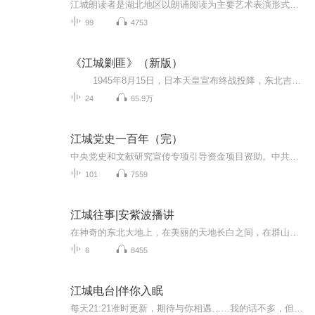
江城朗读者是湖北地区以朗诵阅读为主要艺术表演形式，弘扬中国优秀传统文化，传播正能量，践行全民阅读的一只中国文化志愿者公益团队，成员来自社会各行各业、各年龄段的朗读爱好者，既有满头华发的朗诵艺术家们，也有稚气未干的孩童，既有媒体院团的专业人士，也有语言艺术的普通爱好者。 江城朗读者始终以弘扬中国传统优秀文化为主旨，以传播正能量为使命，以全民阅读为活动引领，自2017年成立以来，通过开展一系列形式多样、内容丰富的朗读活动，让更多老百姓参与到全民阅读的行列中来，让乐读成为一种常态，更好地促进江城武汉人民的读书情怀。
99
4753
《江城剿匪》（新版）
1945年8月15日，日本天皇宣布终战投降，东北吉林省省城吉林市结束了14年被占领的屈辱历史，重新回到祖国怀抱。然而吉林人民渴望幸福安定的生活并没有马上到来，在光复后，城市管理权几近真空，古老的塞外江城陷入空前的混乱。 值此...
24
65.9万
江城党史一百年（完）
中央党史和文献研究宣传专项引导资金项目资助。中共党史出版社出版。
101
7559
江城往事|安紫波播讲
在神奇的东北大地上，在美丽的天地长白之间，在群山环抱的吉林省吉林市，四座神山拱卫，东西团山左辅右弼，美丽的松花江又像九天天女舞动的一条玉带，呈“S”型穿城而过。几千年来，山的灵性和水的神韵，孕育和激发了历代江城人民勤劳勇敢的品格和得天独厚的历史人文。它们以其独特的地理名称传承和承载着那一段段古老而又神奇的历史传说。吉林瑰奇的故事，打开时光的通道；江城传承的记忆，探寻古城的足印。一座城市、一个时代、一段记忆，传说中的历史、历史中的传说，请大家敬请收看由单田芳亲传弟子安紫波为您讲...
6
8455
江城电台|伴你入眠
每天21:21准时更新，期待与你相遇……我的话不多，但可以直达你的心灵我的声音温暖，可以抚慰你的伤痕我的音乐不吵，可以温柔你的思绪我的电台真情发声，诉说你、我、他和她的故事如果您愿意，您可以将您的专属故事和文字私信留言给我，我会尽快录制，同大家一起分享。我们在这里相遇、分享，只为了迎接更好的自己。