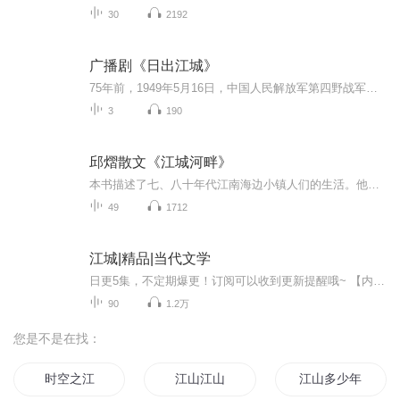
30
2192
广播剧《日出江城》
75年前，1949年5月16日，中国人民解放军第四野战军第40军118师进入汉口，汉口宣告解放。17日下午，江汉军区独立第一旅从蔡甸进入汉阳，汉阳宣告解放。同日下午，第40军153师从葛店进入武昌市区，武昌宣告解放。至此，武汉三镇全境解放。在武汉解放75周年之...
3
190
邱熠散文《江城河畔》
本书描述了七、八十年代江南海边小镇人们的生活。他们生活在城市的底层，从事着各种职业，在那个物质生活极端贫乏的年代，他们乐观、坚韧地为生计奔波着、挣扎着，心中依然有美好的向往。作品语言生动幽默，在表达了普通百姓乐观的生活态度的同时，展示了...
49
1712
江城|精品|当代文学
日更5集，不定期爆更！订阅可以收到更新提醒哦~ 【内容简介】 在美国志愿者教师的视角下，中国四川的风土人情如同一幅生动的文化画卷缓缓展开。主角，一位洋溢着乐观精神的美国人，带着对新文化的渴望与对未知的好奇，踏上了这片古老而又充满活力的土地。...
90
1.2万
您是不是在找：
时空之江
江山江山
江山多少年