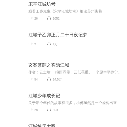
宋平江城坊考
跟着王謇先生《宋平江城坊考》细读苏州街巷
26
1052
江城子乙卯正月二十日夜记梦
2
1万
玄案繁踪之雾隐江城
作者：云士瑜 绵雨霏霏，云低霭重。一个原本平静宁和的临江县城内，突然接连发生了两宗怪异至极的命案。宝泰行掌柜死于非命，却查不出死因，仅以猝死暂作结论，而县衙中的八名捕快莫名奇妙地死在了阳岐山中，其中七人竟未能做出任何抵抗。 开封府总...
54
14.5万
江城少年成长记
关于那个年代的故事有很多，小傅虽然是一个虚构出来的角色，通过角色为我们展示一个算不上遥远却也算不上熟悉的真的的重庆，让我们一起跟随小傅的脚步，一同前往二十世纪初期的重庆，在感受少年艰辛的同时，品味一下那个年代独有的魅力吧！
28
853
江城惊天大案