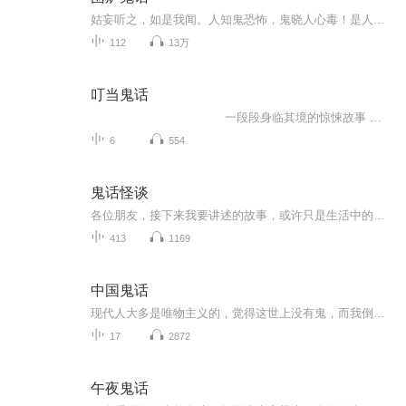
姑妄听之，如是我闻。人知鬼恐怖，鬼晓人心毒！是人是鬼分不清楚！都是一些民间传说都市怪谈一类，并不是很长的一个故事。都是一个一个的小故事！
112
13万
叮当鬼话
一段段身临其境的惊悚故事 ！ 诡异 惊悚 光怪陆离也许，这只是你从未见过的世界另一面！
6
554
鬼话怪谈
各位朋友，接下来我要讲述的故事，或许只是生活中的一段小插曲，供大家茶余饭后闲聊。记住，万事皆有其因，但并非所有事都能用科学的角度完全解释。切莫盲目模仿，以免引发不必要的误解。
413
1169
中国鬼话
现代人大多是唯物主义的，觉得这世上没有鬼，而我倒觉得这样的世界有些无聊。倒不如听我读那过去的鬼故事，想象出一个奇幻的世界。
17
2872
午夜鬼话