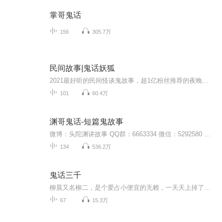
掌哥鬼话
156
305.7万
民间故事|鬼话妖狐
2021最好听的民间怪谈鬼故事，超1亿粉丝推荐的夜晚心跳神器！乡野怪谈、校园诡事、都市传说，这里应有尽有。伴你入眠，解你心忧的不二之选。听完你会发现，鬼并不可怕，比鬼更可怕的，是人心！！！嘘，他来了……
101
60.4万
渊哥鬼话-短篇鬼故事
微博：头陀渊讲故事 QQ群：6663334 微信：5292580 微信公众：《头陀渊》渊哥鬼话，每晚一个鬼故事陪您入睡~入睡~睡！！！
134
536.2万
鬼话三千
柳晨又名柳二，是个爱占小便宜的无赖，一天天上掉了个大馅饼，偶尔捡来的虎崽换了块无价之宝。从此好运厄运接踵而来。柳二：自从搬到了凤头山，为什么总是有些稀奇古怪、莫名其妙的事情缠身？虎崽不吃肉只吃菜？道士骗吃骗喝?坑蒙拐骗简直是个无赖！【作者...
67
15.3万