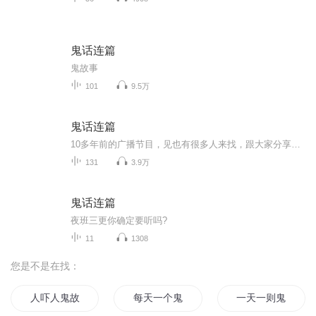
鬼话连篇
鬼故事
101
9.5万
鬼话连篇
10多年前的广播节目，见也有很多人来找，跟大家分享一下。tips. 所有资源都是我拿来后一一转换，排序上传，挺不容易，16集无论怎么转换也打不到音质要求，遂决定放弃，76集由于之前上传失败，重新上传后排序列在了最后，需要的话可以直接到最后一集听，...
131
3.9万
鬼话连篇
夜班三更你确定要听吗?
11
1308
您是不是在找：
人吓人鬼故事
每天一个鬼故事
一天一则鬼故事