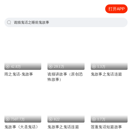
打开APP
诡猫鬼话之睡前鬼故事
42.8万
29.1万
1.3万
雨之鬼话-鬼故事
诡猫讲故事（原创恐
鬼故事之鬼话连篇
怖故事）
7507.7万
822
1.7万
鬼故事《大圣鬼话》
鬼故事之鬼话连篇
莲蓬鬼话短篇故事