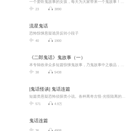
一个爱听鬼故事的女孩，每天为大家带来一个鬼故事！免费练习之作，希望大家喜欢！
23
3890
流星鬼话
恐怖惊悚悬疑诡异反转小段子
40
1900
《二郎鬼话》鬼故事（一）
本专辑收录众多短篇惊悚鬼故事，乃鬼故事中之极品，听后令人毛骨悚然，“绕梁三日”！每晚9:00更新，和二郎一起踏上恐怖之旅！
38
5438
|鬼话怪谈| 鬼话连篇
短篇类悬疑恐怖侦探类小说。各种离奇古怪·光怪陆离的故事，各种惊险惊奇的案件，等待着各位！ 本专辑都是来自网络搜索的公版类 小说故事 有故事的小伙伴可以发来私信 敬请合作！
571
4.9万
鬼话连篇
36
4908