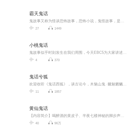
霸天鬼话
鬼故事又称为怪谈恐怖故事，恐怖小说，鬼怪故事，是以（推理、穿越、血腥、架空、恐怖、刺激）等风格模式构成的虚幻故事，也是一种与灵异事件有关的故事。灵异故事口耳相传，造成另一种流行文化，当中不少亦是著名的都市传奇。灵异故事可以涉及人类与灵体...
27
1449
小桃鬼话
鬼故事似乎时刻发生在我们周围，今天EBC5为大家讲述的是电台播音主持所发生的鬼故事，到最后才发现不过是神经紧张带来的一系列反应，有时候鬼魂就来自于我们内心。
4
370
鬼话兮狐
欢迎收听《鬼话西狐》，谈古论今，木魅山鬼 ·魑魅魍魉，独家收录·高能不断！播出时间：每周二·周四·周六 晚九点播出演播：林染节目特点：悬疑·恐怖·惊悚·奇闻
11
1857
黄仙鬼话
【内容简介】喝醉酒的黄皮子、半夜七楼神秘的脚步声、客车上母女冤魂索命、离奇的招魂咒语、大兴安岭下的宝藏、埋在河边的坟墓、勇敢的鄂伦春族人不为人知的祭奠习俗……一个一个的故事看似离奇，却又都将线索指向了同一个地方，那是一个人的坟墓，坟里埋...
40
96万