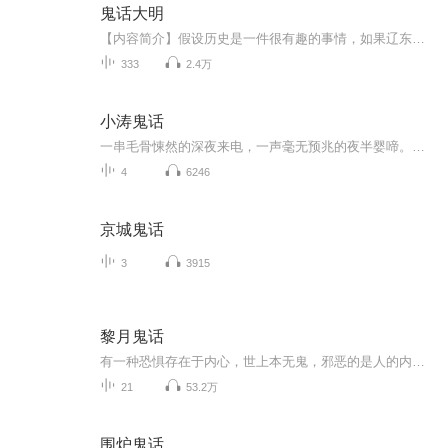
鬼话大明
【内容简介】假设历史是一件很有趣的事情，如果辽东李成梁没有去世，指挥萨尔浒之战，明军有没有翻盘的机会？如果在明末给予一个地区，同英国工业革命前相同的条件，能否发生工业革命？现代人辛明就获得一个把假设变成现实的机会。他穿越到明朝万历末年，...
333
2.4万
小涛鬼话
一串毛骨悚然的深夜来电，一声毫无预兆的夜半婴啼。环环相套的局中之局，尔虞我诈的欺骗阴谋。人性与兽性，贪婪与欲望，人心的纠缠与争斗，滋生的是恶魔的种子，最终的结局或许是一个奇迹，亦或许从头至尾都是你们的自欺欺人。...
4
6246
京城鬼话
3
3915
黎月鬼话
有一种恐惧存在于内心，世上本无鬼，邪恶的是人的内心，你见过鬼吗？哈哈哈。。。出品：士兵小站音乐台/主编/文案/：子恒/监制/美工/后期：浩然/外宣：向南/播音：黎月/听友互动①群：277072910/②群255809393/电台招聘群：277072003/新浪微博：士兵小站音...
21
53.2万
围炉鬼话