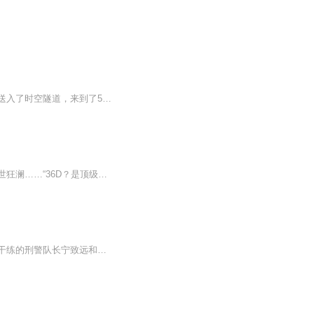
【内容简介】天龙特工队队长京龙，带领队伍执行一项神秘任务的时候，被一名疯狂科学家送入了时空隧道，来到了500年后的地球，在这里，唐、宋、元、明、清在金木水火土五大行星自成帝国，曹、孙、刘三大家族在天王星三国鼎立在新世界，京龙的队友都觉醒出了...
【内容简介】末法时代的吃货少年，回到一千年前，手持顶级文明利器，在未来都市掀起惊世狂澜……“36D？是顶级异兽吗？我要吃！”“不要！那是异族皇族的绝美少女……”“异族不就是异兽么？变成人形，一样还是异兽，我要吃了它……”吃货少年流着口水，扑...
【内容简介】一条被扔在凶案现场的红色连衣裙、一起发生在几年前的连环强奸杀人案，将干练的刑警队长宁致远和年轻的外科女医生安静这两个本不相干的人牵连到一起。当尘埃落定之后，安静才恍然“宁静致远，因为有他……”【作者/主播简介】作者：星星先生，...