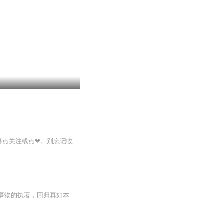
本专辑十天2~3更，视频里主要是奥特曼和怪兽目前的形态，【搬运的】喜欢的话，请给主播点关注或点❤。别忘记收藏哦。
本学说将最前沿的科学理论与开悟的圣者、大师的教诲融为一炉，引导有缘众生放下对虚幻事物的执著，回归真如本性。