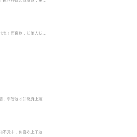
【内容简介】为了一件极品装备，作为职业玩家的他竟有一天穿越了，还是个残疾。还好这个世界科技比较发达，更重要的是，作为职业玩家的他发现，这个世界有一款虚拟现实游戏——入梦。繁华的人类都市，鬼气纵横的冥山，妖物乱窜的平原，仙气荡漾的洞府，他...
一场悲剧改变了两个少年，一个因仇恨而雄起，一个因悲伤而沉沦。天才自然是至尊武道的代表！而废物，却堕入妖界，他同情被修真者猎杀的妖，同他多像……几乎毫无悬念的一战，终会到来，又有何波云诡谲？ ...
作品简介一次泰山之行，李智却偶遇流光，从此身体开始消瘦。三年吃货生涯，一朝挨虐醉酒，李智这才知晓身上蕴含的秘密。雷电芯核，李智最大的依仗。身体强化，实力提升，治疗世间顽疾信手拈来……作者|播音桃仙喂马|不柏
繁华的城市，繁忙的脚步，有一个身着笔挺西服，举止落落大方，谈吐温文尔雅的身影，不知不觉中，你喜欢上了这个人所推荐的所有产品，确切的说，你更喜欢与此人相处。因为他是如此让你着迷，如此让你感到舒适，这不是爱情也不是基情，仅仅是彼此很舒服而已。。。。。。。