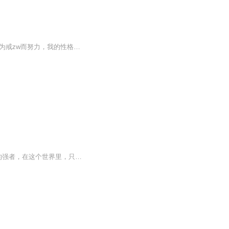
我是13年年初接触jiese吧的，当时我已经有9年的zw史，自从我第一次zw，我就一直在为戒zw而努力，我的性格比较顽强，每次破戒后我都是下最大的决心去戒的，但是戒断时间从未突破过一个月，屡败屡戒。这种斗争持续了9年，我却从未成功过，9年中可谓失败...
【内容简介】在一个名为“白帝”的大陆上，到处都充斥着暴虐的魔兽，以及比魔兽更加强大的强者，在这个世界里，只有强者才能生存，为了生存，为了尊严，你必须变强，直至成为终极强者。看我平凡少年，一步步突破极限、突破自我、斩妖除魔，获终极传承，踏...