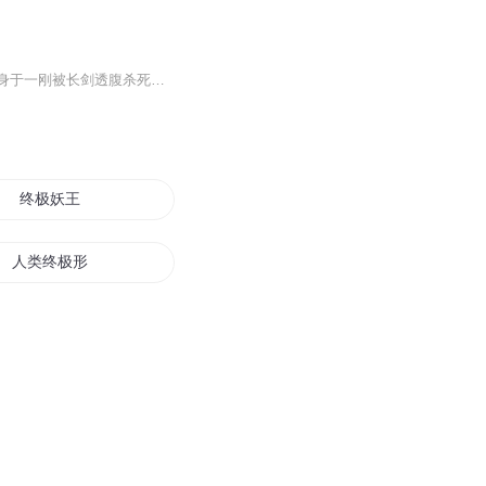
【内容简介】史上第一个越魔帝的魔法师、泰龙大陆第一强者雷恩，灵魂回到九十年前，附身于一刚被长剑透腹杀死的胎儿身上。还未出生就遭受重创，身体残破不堪，雷恩如何用这副残破的身躯再次重返魔法巅峰，越自己？【作者/主播简介】作者：8难，网络小说作...
终极妖王
人类终极形态
终极一家之夏夜
终极变形
终极斗罗