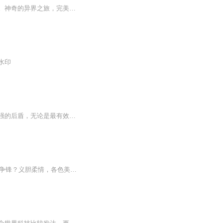
【内容简介】修真界第一天才来到一个崭新的大陆，注定将延续前生修真界众人景仰的传奇。神奇的异界之旅，完美的修炼功法，畅快的故事情节，一切尽在《终极神道》！【作者/主播简介】作者：一笔书，网络小说作家。主播：三聲有幸【购买须知】1、本作品为付...
水印
【内容简介】牧师，高尚而圣洁的象征。当战士在前方与敌人战斗之时，牧师，是他们最坚强的后盾，无论是最有效的治疗、还是吟唱战歌为勇士们状态加持，一队拥有高级牧师的团队，永远是最强大的团队。复活吧，我最忠诚的伙伴！当众人已在敌人强大的淫威前倒...
终极教官：17K小说网都市类作品，目前阅读量已近3.5亿。作品简介：铁拳所向，试问谁可争锋？义胆柔情，各色美人争宠！他，就是终极教官，当世大魔王！为美人无限张狂；为兄弟两肋插刀；为亲人誓死守护！尸山血海中杀伐，累累白骨中踏步，蓦然回首，已傲立...