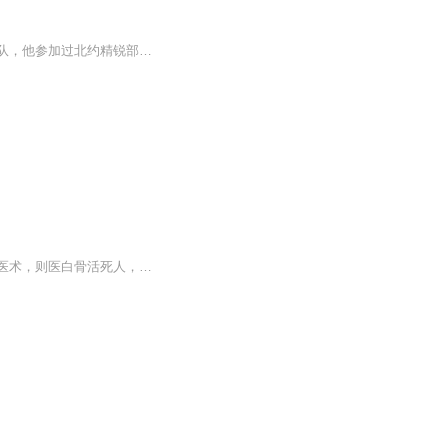
《终极猎人》主要为你讲述了当代国际特种兵不为人知的铁血传奇。他从属于一支神秘的部队，他参加过北约精锐部队组织的世界海军特种兵考核且一举夺冠。他经过一年多地狱般的训练后，以惊人的战斗精神荣获国际特种兵荣誉勋章。他的头像被永远镌刻在厄瓜多尔...
【内容简介】我有盆栽一座，可种天地万物！种美食，则享誉世界，让米其林惭愧休刊；种医术，则医白骨活死人，从阎王嘴里抢人；种武功，则天下无敌，使众生俯首。【作者/主播简介】作者：一起数月亮，网络小说作家。主播：咖啡Coffee：网络播讲人，音色朗润...