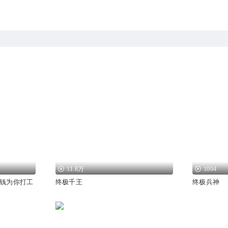
11.8万
1004
钱为你打工
终极千王
终极兵神