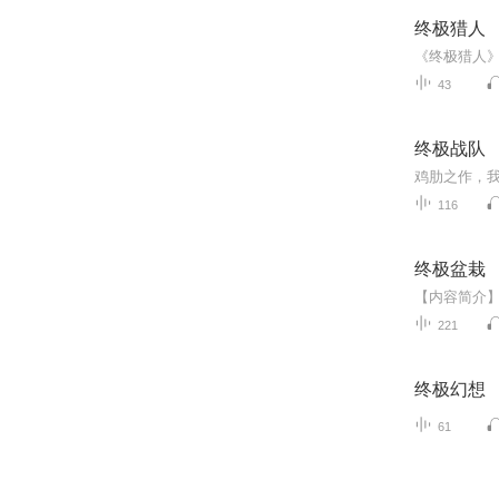
终极猎人
43
终极战队
鸡肋之作，
116
终极盆栽
221
终极幻想
61