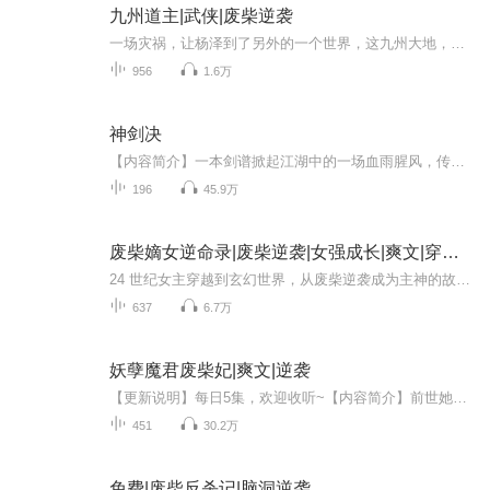
九州道主|武侠|废柴逆袭
一场灾祸，让杨泽到了另外的一个世界，这九州大地，并不太平，狼烟四起，四海大乱。武道复苏，隐患之下，天武王朝人心涣散，武林世家宗门林立，群雄并起，异物降世，皇天将崩，岌岌可危。于此乱世，各大势力紧紧把握修炼一道，江湖难求一珍贵武学功法。但...
956
1.6万
神剑决
【内容简介】一本剑谱掀起江湖中的一场血雨腥风，传闻得此剑谱可羽化登仙，作为孤儿的他与这本剑谱有剪不断的爱恨情仇，尽在十六年后的今天，一一揭开当年隐秘，开启一段热血传奇。【作者/主播简介】作者：三月红雪，网络小说作家。主播：恋恋有声工作室。...
196
45.9万
废柴嫡女逆命录|废柴逆袭|女强成长|爽文|穿越玄幻
24 世纪女主穿越到玄幻世界，从废柴逆袭成为主神的故事1
637
6.7万
妖孽魔君废柴妃|爽文|逆袭
【更新说明】每日5集，欢迎收听~【内容简介】前世她被未婚夫背叛后香消玉殒；今生是将军府的废柴嫡女，却遭人设计惨死于魔狼之口。曾经人人唾弃的废材，一朝变成炙手可热的天才，那是一番什么样的耀眼景象。【作者】喵一瓣【主播】cv荔子酥、剖三、石榴、钟黎
451
30.2万
免费|废柴反杀记|脑洞逆袭