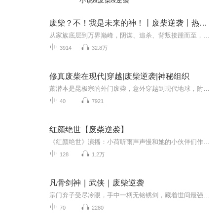
小说&废柴&逆袭
废柴？不！我是未来的神！丨废柴逆袭丨热血玄幻
从家族底层到万界巅峰，阴谋、追杀、背叛接踵而至，如何在绝境中破局？【更新时间】每天8点更新！首发100集，日更20集！【内容简介】真正的“百炼”之路！淬体、炼骨、凝脉、化元... 每一重境界都充满血与火的考验，修炼体系扎实，爽感十足！面对欺辱，唯...
3914
32.8万
修真废柴在现代|穿越|废柴逆袭|神秘组织
萧潜本是昆极宗的外门废柴，意外穿越到现代地球，附身同名纳子弟。在这个陌生世界，他凭借修真知识和武技努力提升实力,收徒林琳，却卷入林家诡异事件，还遭遇修魔者和神秘组织。面对重重危机，他能否绝境逆袭，解开谜团并找到回家之路?
40
7921
红颜绝世【废柴逆袭】
《红颜绝世》演播：小荷听雨声声慢和她的小伙伴们作者：若来生愿不遇内容：一个废材小姐如何过五关斩六将，收服各路男神，成就一代绝世红颜！版权：竹易有声
128
1.2万
凡骨剑神｜武侠｜废柴逆袭
宗门弃子受尽冷眼，手中一柄无铭锈剑，藏着世间最强剑道。世人不知他姓名，只知有一剑客横空出世。闯秘境、斩天骄、平乱世、伐上古神魔，遇强则强，杀伐从不手软。没有狗血憋屈，全程高能爽感拉满，百万字超长剧情，持续更新，带你沉浸式领略独属于无名剑...
70
2280