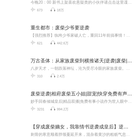
今晚20：00 新书上架喜欢悬疑类的小伙伴请点击这里谍血黄埔：民国第一神探｜民国柯南｜精品多播喜欢年代文言情类的小伙伴请点击这里：重生九零，宠妻狂魔超甜哒｜穿越爽文｜跩姐逆袭记九十年前，季寒雁曾经收过一个弟子。那个年轻人虽然通过了前面的考验，...
673
18万
重生都市：废柴少爷要逆袭
【强烈推荐】纨绔少爷家破人亡，重回11年前搞事情！移动畅销作品，万千人追捧！重生文经典！【作品简介】一代都市大少爷舒俊家破人亡，带着遗憾重回到十一年前。机缘融合魔尊残魂，从此一脚踏入修行路，逆天而行，求道长生 ，开辟出一段别样的热血成长之旅。【作者及主播简介】作者：不是蚊子，看书网大神作家，多部作品荣登移动畅销榜。主播：沐泽。【购买须知】1、本作品为付费有声书，前30集为免费试听，后续需要购买收听，每集0.15元，可下载重复收听。 2、版权归原作者...
621
442.6万
万古圣体：从家族废柴到横推诸天|逆袭|废柴|杀伐果断
八岁天才，一朝跌落神坛，沦为受尽冷眼的家族废柴。蛰伏十年，退婚羞辱接踵而至，却意外斩断枷锁，唤醒沉睡十万年的神秘龙印！这一刻，万古第一体质——荒芜圣体，彻底觉醒！别人修炼千辛万苦，他一口吞噬星辰万物！别人丹田灵气如溪流，他的混沌丹田化作...
310
2.4万
废柴逆袭|相府废柴五小姐|甜宠|快穿免费有声小说
妙手回春倾城皇后|精品双播|免费有事小说作为世人眼中柔柔弱弱的她，她其实觉得挺冤枉的。明明她很强，还强的逆天好么。 世人皆知，丞相府的废柴五小姐有四个把她宠上天的强大哥哥，忽然有天哥哥们都失踪了。早就对她羡慕嫉妒恨的一干人等觉得落井下石的机...
3231
994.2万
【穿成废柴嫡女，我靠情书逆袭成皇后】逆袭皇后
刺骨的寒意顺着脖颈蔓延开来，混杂着黄沙的粗粝气息钻进鼻腔，苏清鸢猛地睁开眼，眼前是灰蒙蒙的天空，耳边是震耳欲聋的喧哗。“……丞相府嫡女苏清鸢，秽乱纲常，与人私通，证据确凿，判斩立决——”威严又冰冷的声音在头顶响起，像一把重锤砸在混沌的脑...