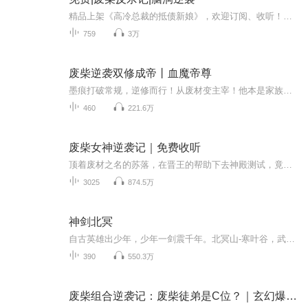
精品上架《高冷总裁的抵债新娘》，欢迎订阅、收听！虐恋救赎 新品多播 别人逆袭靠天赋，我逆袭靠思路。身为终极废柴，我偏要打破“废柴必输”的定律，用意想不到的方式打脸逆袭，职场、生活全拿捏，全程高能不无聊！
759
3万
废柴逆袭双修成帝丨血魔帝尊
墨痕打破常规，逆修而行！从废材变主宰！他本是家族中的不世天才，却被奸险小人暗算沦为废材，当他被心爱之人无情抛弃之时，却又因此获得逆天造化...... “我墨痕以血立誓，今日之仇，他日必千倍送还......”
460
221.6万
废柴女神逆袭记｜免费收听
顶着废材之名的苏落，在晋王的帮助下去神殿测试，竟发现她天赋卓绝，是整个大陆都非常罕见的绝世天才！于是，她面上扮猪吃老虎，实则凭着卓绝天赋，暗中修炼……此时，风云变幻，大陆十大势力被重新洗牌，无数人为了一己私利，前仆后继绞杀她，试图将她扼...
3025
874.5万
神剑北冥
自古英雄出少年，少年一剑震千年。北冥山-寒叶谷，武林中一个奇特的存在。论势力，它比不上五大派，论财力，它更比不上烟云堂。可是，论实力，它却一点不差。寒叶谷坐镇一个武林十大高手之一的池远山，足以威震天下了。更何况，他还有一个出类拔萃的儿子，...
390
550.3万
废柴组合逆袭记：废柴徒弟是C位？｜玄幻爆笑弹幕修仙