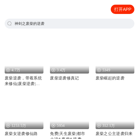
打开APP
神剑之废柴的逆袭
4.7万
3.4万
5349
废柴逆袭，带着系统
废柴逆袭修真记
废柴崛起的逆袭
来修仙|废柴逆袭|医
女修仙
1253.5万
5954
312.1万
废柴女逆袭修仙路
免费|天生废柴|都市
废柴之公主逆袭归来