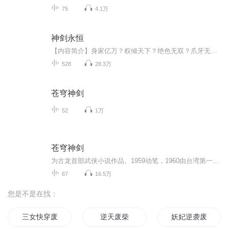
75
4.1万
神剑永恒
【内容简介】身家亿万？权倾天下？绝色无双？爪牙无数？我只一剑，何人可挡！我只一剑，天下可去！我只一剑，便是永恒！“只要心中有剑，挥剑斩下去就是！”唯我，神剑永恒！【作者/主播简介】作者：雾外江山，网络小说作家，代表作《仙傲》《大道独行》。...
528
28.3万
苍穹神剑
52
1万
苍穹神剑
为古龙首部武侠小说作品。1959动笔，1960由台湾第一出版社出版。
67
16.5万
您是不是在找：
三女快穿废柴小姐逆袭
逆天废柴
妖妃逆袭废柴宠上