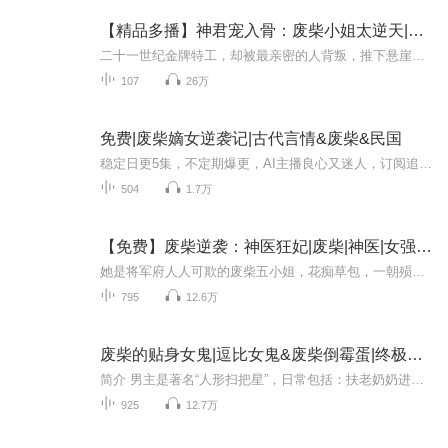
【精品多播】神君宠入骨：废柴小姐太逆天|废柴逆袭
二十一世纪金牌特工，却被最亲密的人背叛，推下悬崖，穿越成天玄大陆天南国凤家废物嫡系三小姐，处处受人欺压！谁说废物不能逆天，她偏要让世人知道，即便是废材，她也站在他们追逐不上的制高点！
107
26万
免费|废柴嫡女逆袭记|古代言情&废柴&民国
稳定日更5集，不定期爆更，AI主播良心又迷人，订阅追更不迷路！ 【内容简介】 女主苏苏杨杨被人追杀， 掉入水中而穿越到了凤国废柴嫡女身上， 开始了一连串的逆袭，用一手好菜俘获了冰山男人的心。 冰山男人号称不近女色了，却偏偏对她念...
504
1.7万
【免费】废柴逆袭：神医狂妃|废柴|神医|女强|异界
她是将军府人人可欺的废柴五小姐，花痴草包，一朝殒命；她是身负血海深仇的绝世天才，魂穿异世，强势归来。再睁眼，神医毒术、炼丹炼器、驭兽控灵样样精通，昔日欺辱她的人，尽数跪服！逼婚？退了！挑衅？揍了！身后妖孽魔王全程护短，宠妻无度：“我的人...
795
12.6万
废柴的贴身女鬼|逗比女鬼&废柴倒霉蛋|终极逆袭
简介 男主是著名“人形扫把星”，日常包括：扶老奶奶进警局、送快递卷入离婚大战、高考当天因救人反被铐。然而，他的人生在遇到一个附着在运动手环上的二次元女鬼后，发生了天翻地覆的变化。这位女鬼（也可能是女神）腹黑又喜欢恶搞，因男主身上“超标”的...
925
12.7万