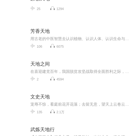
25
1294
芳香天地
用古老的中医智慧去认识植物、认识人体、认识生命与健康，从而更加从容地拥抱自然、面对成长。让我们能带着优雅安稳的内心，走过风雨繁华的动荡世界，转身有一路芳香。
106
6075
天地之间
在喜迎建党百年，我国脱贫攻坚战取得全面胜利之际，由中国文联文艺评论中心主办、全国扶贫宣传教育中心予以政策指导的电影《天地之间》即将在全国各地公映，近日，影片同名歌曲MV《天地之间》也陆续登陆了各大平台。 电影《天地之间》取材精准扶贫，讲述了两位扶贫青年如何将绿水青山转化为金山银山的艰苦过程，将青春励志融入脱贫攻坚大主题，反映了脱贫攻坚对贫困乡村翻天覆地的改造，具有“时代报告”的电影特点，体现了精准扶贫、全面小康的鲜明的时代主题。电影主题曲《天地之间》由知名词曲作者马新...
2
4594
文史天地
宠辱不惊，看庭前花开花落；去留无意，望天上云卷云舒。
135
2.1万
武炼天地行