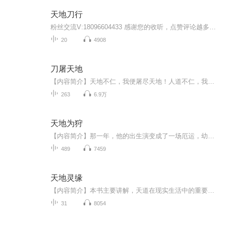
天地刀行
粉丝交流V:18096604433 感谢您的收听，点赞评论越多每天更新的越多.感谢您的收听，点赞评论越多每天更新的越多.点赞评论越多每天更新的越多.点赞评论越多每天更新的越多.点赞评论越多每天更新的越多.点赞评论越多每天更新的越多.点赞评论越多每天更新的越...
20
4908
刀屠天地
【内容简介】天地不仁，我便屠尽天地！人道不仁，我变杀伐一切！刀行之路，我欲苍天。用自己的刀，斩出属于自己的一片天地！【作者/主播简介】作者：罕天，网络小说作家。主播：板仙儿【购买须知】1、本作品为付费有声书，前70集为免费试听，购买成功后，...
263
6.9万
天地为狩
【内容简介】那一年，他的出生演变成了一场厄运，幼小的他却在天空看见了一只横跨天际的大眼，它似乎看破了世间的一切；那一年，神给生灵带来了一个弥天玩笑，一批未知生物的出现，血染了这个世界；那一年，他与她的相遇，却改变了一生，揭露了这个世间的...
489
7459
天地灵缘
【内容简介】本书主要讲解，天道在现实生活中的重要意义。以及我们的生活中有很多奇妙的现象，比如“梦”的问题，比如“去慢归快”的问题等等，以及食素的重要意义和养生保健的方法等等问题。 用简短的文字做了一些说明。希望读者从中得到启发，走向平安之...
31
8054