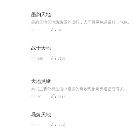
墨韵天地
墨韵天地天地悠悠墨韵成行，人间斑斓色调反狂，气象独有抹黑造白，水天之际笔墨中来。画水墨画，能否用水墨的语言表现或代替其它语言呢？我想应该可以，需要我们有能力把人们视觉带入进来，带入到墨韵的世界里，体验一下美妙的水墨韵味的表现力及意境。水...
3
91
战于天地
228
7186
天地灵缘
本书主要分析生活中很多的奇妙现象与天道是否有关，比如善恶与奖惩，风水问题，真的有今生来世和因果福报吗 以及命运生活工作中的预先告知是怎么回事等等问题。希望听众朋友们能从中得到启发，共同为打造平安文明社会贡献一份自己的力量
30
1112
鼎炼天地
62
5.7万