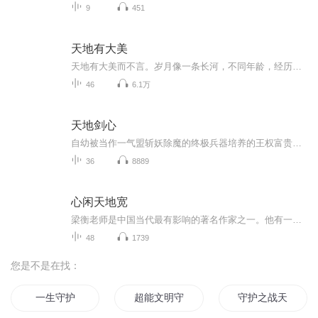
9
451
天地有大美
天地有大美而不言。岁月像一条长河，不同年龄，经历不同的阶段，在不同的流域，看到不同的风景，在漫长的岁月里，领悟生命的意义。
46
6.1万
天地剑心
自幼被当作一气盟斩妖除魔的终极兵器培养的王权富贵，遇到了潜入王权山庄做间谍的蜘蛛精清瞳。清瞳的出现，越发激起富贵对妖怪看法的改变，也给富贵展示了更多外面的世界。富贵内心渴望自由、憧憬天下大同的信念被逐渐点燃，经历万剑穿心，带着清瞳离开王...
36
8889
心闲天地宽
梁衡老师是中国当代最有影响的著名作家之一。他有一句名言，文章为思想而写，为美而写。所以他的文章都是用心、用情写成的，他的散文堪称大散文，文质兼美，十分耐读。在当代中国，在当代学生中拥有庞大的读者群。
48
1739
您是不是在找：
一生守护
超能文明守护者
守护之战天