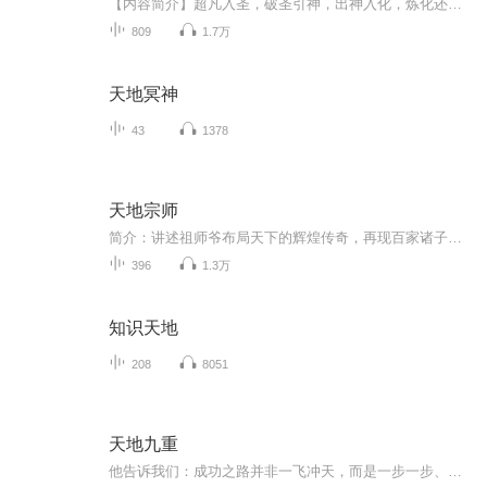
【内容简介】超凡入圣，破圣引神，出神入化，炼化还虚。这是我们的江湖，我们的时代，我们的战斗，这是我们的天地。且看一名小人物是如何乘势崛起，带着自己的挚爱与六名狐朋狗党将整个江湖搅的天翻地覆，在江湖中留下重重的一笔。【作者/主播】作者：降落...
809
1.7万
天地冥神
43
1378
天地宗师
简介：讲述祖师爷布局天下的辉煌传奇，再现百家诸子各展所学，激荡殉国、纵横天下，探求乱世治理方案的精彩进程！
396
1.3万
知识天地
208
8051
天地九重
他告诉我们：成功之路并非一飞冲天，而是一步一步、不懈不怠的结果。对于进入太空的所经、所历、所见、所感，杨利伟不遗余力地作了迄今为止最为全面和详尽的描述。我们可以读到，他乘坐太空飞船时奇妙的身体感受，他在太空飞行14圈，经历了地球上14个昼夜...