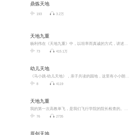
鼎炼天地
193
3.2万
天地九重
杨利伟在《天地九重》中，以坦率而真诚的方式，讲述了自己的成长。对于进入太空的所经、所历、所感、所想，不遗余力的作了迄今为止最为全面和详尽的描述。 他在太空飞行14圈，经历了地球上的14个昼夜，看见了怎样的太空奇景？他在太空中又遇到了什么样的危...
73
415.1万
幼儿天地
《马小跳-幼儿天地》，亲子共读的园地，这里有小小朗诵者，也有家长导读师，还有专家和教师团队，用一个个美妙的故事，一句句用心的引导，提高孩子的语言能力，培养良好的日常习惯。让我们共同参与，一起来听，一起来说——投稿邮箱：mxtyetd2013@qq.com交...
8
4119
天地九重
我的第一次高教单飞，是我们飞行学院的院长检查的。降落后院长问我感觉怎么样。我说：还可以吧。院长说：整个一个突击队员。当时说的我摸不着头脑，心道，坏了...我驾驭的强击机是双发动机的，我记得特别清楚，我飞得很低，贴着白花花的地面高速前进。飞机...
76
2735
原创天地