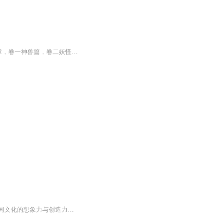
世间本无妖，却道心中有。万物皆有情，难得是人心。 著作人 萧盛中国妖怪录分为四个篇章，卷一神兽篇，卷二妖怪篇，卷三怪人篇，卷四鬼怪篇。喜欢听故事的来听哟~
中国妖怪文化是东方文明中不可或缺的组成部分，它们形态丰富，种类庞大，充分体现了民间文化的想象力与创造力，其所彰显的文化功能及地域特征更尤为突出。本书是以中国古代妖怪文化为背景所创作的全新妖怪原创故事集，作者历时多年，深入解读中国本土妖怪...