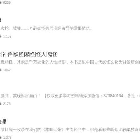
6209
师
、玄蛇、饕餮……奇葩妖怪共同演绎奇异的爱恨情仇。
1.1万
|神兽|妖怪|精怪|怪人|鬼怪
1062
2173
推理
1.3万