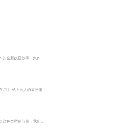
动人心魄的妖魔精怪，其实是千万变化的人性缩影，本书是以中国古代妖怪文化为背景所创作的全新妖怪故事，集作者历时多年深入解读了中国本土文化，通过搜集考证大量资料，在熟悉的妖怪经典故事中，注入了新的元素，使其焕发新的光彩。
开课了，学做微商，实现财富自由！ 【获取更多学习资料请添加微信：370840134，备注：学习】 站上高人的肩膀俯瞰微商市场的起伏。 课程介绍： 一门零基础的微商进阶课，帮助小白进行系统学习微商的知识，方法和实操技巧！ 更新频率： 不定期 如何入交流群： 您要想获取更多资料，音频等干货请添加王 老师微信：370840134。
本来此类型的节目统一收录在我们的《本味话馆》主专辑当中，但是看有些听众比较单独喜欢这种类型的节目，我们自己就商量了下，觉得单起一个专辑比较好，也方便收听，有个先后顺序，也更有动力，能更当一个第二栏目，这点希望大家喜欢。虽然起名叫妖怪推理...