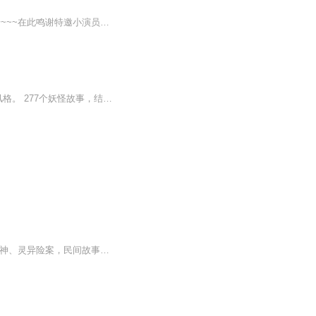
片花精彩放送中~~~保证日更！！！精彩内容，正在加紧制作中.....欢迎各位客官订阅评论呀~~~在此鸣谢特邀小演员小米出演可爱的小火龙茗珂是的，你没有看错，主播懒得做海报了-_-||虽说建国以后不许成精欸，还就是有那么一群妖成精了妖族世家大小姐俞落萱初...
该书包含了277幅妖怪画作，铜版画式背景细腻厚重，漫画式人物生动诙谐，全面呈现水木风格。 277个妖怪故事，结合文献、传说与田野调查，“水木茂式幽默”趣味解读妖怪文化。 百分之七十的日本妖怪来自中国，聚焦日本妖怪文化的源头——中国妖怪。 书中不仅有蠢萌版《山海经》神兽，还有痴情的夜叉、讲诚信的土地爷、无厘头的冥界之鬼、恶作剧的欧洲妖精、无私奉献的稻子精灵。
【强烈推荐】●中长篇灵异故事合集，精心制作，免费放送。●《妖怪杂谈》集合各类险怪凶神、灵异险案，民间故事，奇闻怪谈。●《妖怪杂谈》每日一更，连载期间全集免费。●由『妖怪_休走』为您倾力演播。【内容简介】妖怪杂谈是以中、长篇恐怖故事为主的悬...