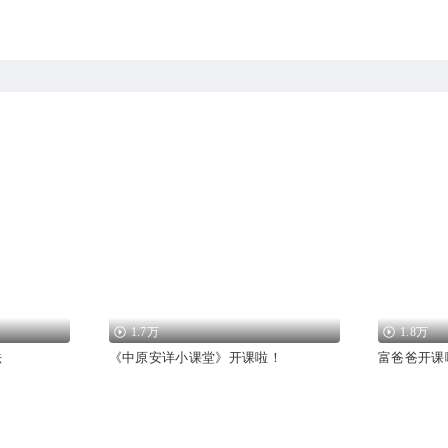
1.7万
1.8万
法
《中原安详小课堂》开课啦！
富爸爸开课