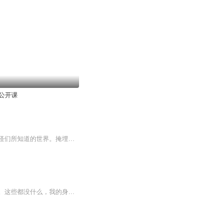
公开课
锦南小镇，一段怪谈与夜色交织的奇遇，这是一个只有由所有古老的手艺人所制造的只有妖怪们所知道的世界。掩埋于时光中，古老的手工艺光芒复现。旖旎江南，妖魅横行，是谁怜香为伴？千世轮回不转山不转水，只为与你再次相遇！妖异的江南幻夜，等你开启........
我是一个妖怪，我是一个可以让时间停止的妖怪，我是一个可以让时间停止甚至倒退的妖怪。这些都没什么，我的身份远不止这么神秘。我甚至想，那才是人生中最值得玩味和感慨的——我是一个人类社会的居委会主任……哎，所以我的同类都叫我：不堪回首何安忆