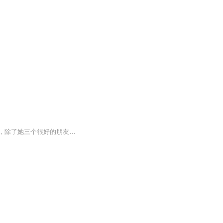
《妖怪山》是一个关于友情和救赎的幻想故事。一年前，夏蝉失踪了。没有人知道她的下落，除了她三个很好的朋友。那是暑假一天的下午，野狐、夏蝉、虎牙、笛妹，四个小伙伴高高兴兴地朝妖怪山进发了。他们登到山顶，开始做起了“妖怪抓小孩”的游戏，手拉起...