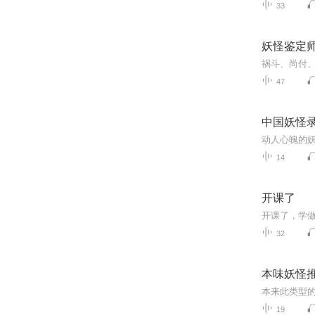
33
妖怪鉴定
祸斗、尚付
47
中国妖怪录
14
开课了
32
本味妖怪
19