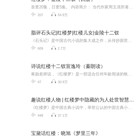
首更20集，日更5集。 内容简介： 当代作家周玉清所著的《红楼梦》中女黛玉、蒒宝钗、王熙凤等十二位女性的故事。金陵十二钗，是指中国古典小说《红楼梦》中最优秀的十二位女孩。金陵是一个省，也是剧情的核心发生地，“钗”指女儿，太虚幻境薄命司以十二...
207
54.9万
脂评石头记|红楼梦|红楼儿女|金陵十二钗
《石头记》是中国古代小说的集大成之作，从传抄面世之初，各个抄本上都保留了大量的朱红色批语，一些重要的传抄版本上题有《脂砚斋重评石头记》的字样，所以后人便称这些早期的《红楼梦》抄本为“脂评本”或“脂批本”。
609
2.7万
诗说红楼十二钗宣逸玲（蓁朗读）
蒋勋老师说，《红楼梦》是一部适合任何年龄阅读的恢宏著作，是一部适合反复咀嚼的魅力小说，任何年龄、反复品味都能发现她的独特美！ 毛主席曾说，没有读过五遍《红楼梦》就不要说你曾经读过！是啊，感谢这个信息化的时代，让我们能通过各种渠道、通过各种...
47
30.9万
趣说红楼人物 | 红楼梦中隐藏的为人处世智慧 | 贾宝玉林黛玉薛宝钗王熙凤
《红楼梦》是中国古典小说中，举世公认的中国古典小说巅峰之作，中国封建社会的百科全书，传统文化的集大成者。阅读《红楼梦》，就好比走进了一条人物长廊，几百个栩栩如生的人物呼之欲出。《红楼梦》中的人物，个个都是主角，刻画的栩栩如生。 为了更好...
448
37.1万
宝黛话红楼：晓旭《梦里三年》