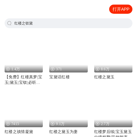
打开APP
红楼之钗黛
1.4万
371
8.6万
【免费】红楼真梦|宝
宝黛话红楼
红楼之黛玉
玉|黛玉|宝钗|必听公
版书
7415
9.1万
2.7万
红楼之禛情凝黛
红楼之黛玉为妻
红楼梦后续|宝玉黛玉