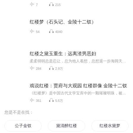
7
215
红楼梦（石头记、金陵十二钗）
54
4040
红楼之黛玉重生：远离渣男恶妇
柔柔弱弱总是忍让，总为他人着想，总想退一步海阔天空的黛玉，重生了，这一世，她不需要委屈自己，不需要成全别人，她只需要为自己而活
284
2.9万
戏说红楼：贾府与大观园 红楼群像 金陵十二钗
《红楼梦》是中国古代文学宝库中的一颗璀璨明珠，被誉为世界文学史上的瑰宝之一。它由清代作家曹雪芹创作而成，以其独特的艺术魅力和深刻的人物形象，深深地打动着读者们的心灵。 故事以贾府为背景，讲述了一个庞大而复杂的家族的兴衰历程。作品以细腻入...
351
5.5万
您是不是在找：
公子金钗
黛清醉红楼
红楼水黛梦