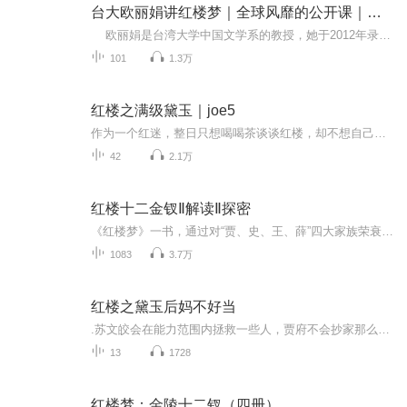
台大欧丽娟讲红楼梦｜全球风靡的公开课｜林黛玉薛宝钗
欧丽娟是台湾大学中国文学系的教授，她于2012年录制了《红楼梦》解读课程，该课程以《红楼梦校注》（庚辰本）为基础，由清代曹雪芹著，冯其庸等校注。这门课程不仅是对《红楼梦》这部经典小说的分析与诠释，还着重于认识读者本身与经典间的关系，并...
101
1.3万
红楼之满级黛玉｜joe5
作为一个红迷，整日只想喝喝茶谈谈红楼，却不想自己会穿越到红楼世界里，还穿成了林黛玉！！！她能怎么办呢？那当然是保命最重要啦！然而没想到的是，在她规避自己悲催命运的时候，却一不小心成为了爱情、事业双丰收的人生大赢家！不仅不靠谱的贾宝玉整日...
42
2.1万
红楼十二金钗Ⅱ解读Ⅱ探密
《红楼梦》一书，通过对“贾、史、王、薛”四大家族荣衰的描写，展示了广阔的社会生活视野，森罗万象，囊括了多姿多彩的世俗人情。人们称 《红楼梦》内蕴着一个时代的历史容量，是封建末世的百科全书。《红楼梦》是中国最具文学成就的古典文学巨著，它是中...
1083
3.7万
红楼之黛玉后妈不好当
.苏文皎会在能力范围内拯救一些人，贾府不会抄家那么惨，众人性格会尽量贴近原著划重点，宝黛CP应该是保不住了。红楼梦种田文宅斗甜文主角：苏文皎，林黛玉，林如海一句话简介：黛玉和黛玉后妈的幸福生活立意：英雄不问出身，努力改变命运作品简评：别人穿...
13
1728
红楼梦：金陵十二钗（四册）