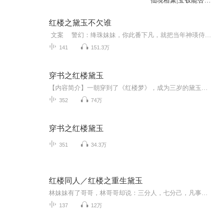
仙境相聚|宝钗能否太
虚幻境
红楼之黛玉不欠谁
文案 警幻：绛珠妹妹，你此番下凡，就把当年神瑛侍者对你灌溉之德那段公案了了吧。 黛玉：灵河岸边不缺水，谁要他灌溉？ 警幻：不过让你还一生的眼泪，哭一哭又不会死人，你那么多废话干什么？...
141
151.3万
穿书之红楼黛玉
【内容简介】一朝穿到了《红楼梦》，成为三岁的黛玉，彼时，游方的癞头和尚正在游说父母，要化她出家。黛玉表示，出什么家啊，我这等好命，锦鲤体质小福包，荣华富贵还没享尽呢。【作者/主播简介】作者：天心媚骨主播：【购买须知】1、本作品为付费有声书...
352
74万
穿书之红楼黛玉
351
34.3万
红楼同人／红楼之重生黛玉
林妹妹有了哥哥，林哥哥却说：三分人，七分己，凡事还得靠自己。注1：本文浪漫主义！注2：钗黛云三粉，黛玉不恨任何人~注3：本文设定极大，政斗为主线~—————————————二十六换了设备，音质有改善，前面的章节有时间会重录。开始继续更啦，23年...
137
12万