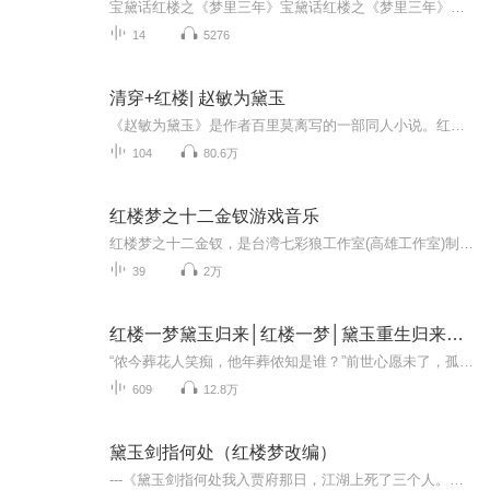
宝黛话红楼之《梦里三年》宝黛话红楼之《梦里三年》宝黛话红楼之《梦里三年》宝黛话红楼之《梦里三年》宝黛话红楼之《梦里三年》
14
5276
清穿+红楼| 赵敏为黛玉
《赵敏为黛玉》是作者百里莫离写的一部同人小说。红楼中的林黛玉看着她最爱的宝哥哥娶了别人，却无可奈何，最终只能含恨而亡。如若，赵敏重生为林黛玉，这故事的结局又会发生怎样的变化？且看英姿飒爽的敏敏郡主如何给妹妹一个不一样的精彩人生！1、本文黑贾府，黑贾宝玉，总之除了林府，都黑2、男主四爷，前期主红楼，后期主，爽文向，赵敏（林黛玉）金手指，略苏，慎入。 本文基本设定：1、林黛玉的前世为赵敏，所以不是单纯的重生哦~2、赵敏穿越而来的时间为认识张无忌之前3、文中会设定一个原本没有的嫡亲弟弟，和林如海的妾孙姨娘4、这里出现红楼梦这本书不是bug，它是穿越的介质
104
80.6万
红楼梦之十二金钗游戏音乐
红楼梦之十二金钗，是台湾七彩狼工作室(高雄工作室)制作，智冠公司发行的一款成人向美少女游戏。其剧情源自中国古典小说《红楼梦》，游戏名称源自“红楼梦”和红楼梦中的“金陵十二钗”。分有1998年的DOS版以及后来2001年的PC用WIN复刻版。游戏虽然有点少...
39
2万
红楼一梦黛玉归来│红楼一梦│黛玉重生归来│AI多播
“侬今葬花人笑痴，他年葬侬知是谁？”前世心愿未了，孤独凄惨离世今世病危入幻境，遇仙子解迷津，忠心紫娟起血誓，换得黛玉再入世，弥补遗憾了恩仇
609
12.8万
黛玉剑指何处（红楼梦改编）
---《黛玉剑指何处我入贾府那日，江湖上死了三个人。没人知道，林家孤女除了满腹诗书，还藏着一柄“葬花剑”。荣国府也不是什么钟鸣鼎食之家——潇湘馆的竹子每年只活七棵，暗合北斗；怡红院的胭脂，能解百毒。他们都盯着通灵宝玉，想要“情”的密卷。只有...