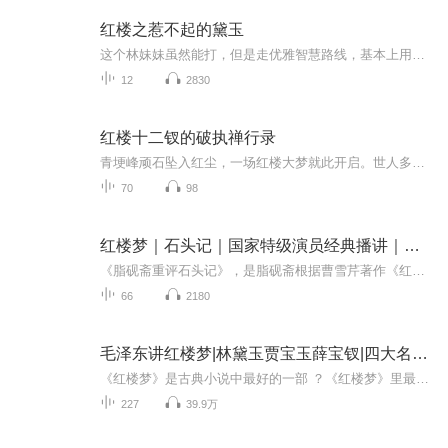
红楼之惹不起的黛玉
这个林妹妹虽然能打，但是走优雅智慧路线，基本上用智商搞事情红楼梦情有独钟平步青云穿越时空一句话简介：这个林妹妹不好惹立意：美好生活靠自己创造作品简评穿越到现代社会当了几年铁血女兵的林黛玉穿回了红楼世界，从此搞事情停不下来。于是江南甄家贾...
12
2830
红楼十二钗的破执禅行录
青埂峰顽石坠入红尘，一场红楼大梦就此开启。世人多视为家族兴衰的悲歌、爱情易碎的挽歌，实则拨开文字迷雾，所见是十二位女性以生命为笔，书写的 “破执修行记”。这本书以《阿毗达摩》“诸行无常”“净秽不二”“本心具足” 等禅理为纲，不作晦涩说教，...
70
98
红楼梦｜石头记｜国家特级演员经典播讲｜林黛玉薛宝钗
《脂砚斋重评石头记》，是脂砚斋根据曹雪芹著作《红楼梦》作的批评，为《石头记》（又名《红楼梦》。《红楼梦》从传抄面世之初，各个抄本上都保留了大量的朱红色批语，一些重要的传抄版本上题有《脂砚斋重评石头记》的字样，所以后人便称这些早期的《红楼...
66
2180
毛泽东讲红楼梦|林黛玉贾宝玉薛宝钗|四大名著水浒传
《红楼梦》是古典小说中最好的一部 ？《红楼梦》里最招人喜欢的是贾宝玉？薛宝钗是封建社会的标准淑女 ？你们年轻人不要学林黛玉 ？绅士们不喜欢探春 ？毛泽东为何最喜欢王熙凤？……听毛主席讲《红楼梦》，为你总结《红楼梦》要点！【专辑简介】毛泽东一...
227
39.9万